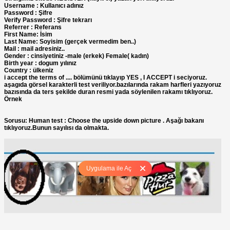
Username : Kullanıcı adınız
Password : Şifre
Verify Password : Şifre tekrarı
Referrer : Referans
First Name: İsim
Last Name: Soyisim (gerçek vermedim ben..)
Mail : mail adresiniz..
Gender : cinsiyetiniz -male (erkek) Female( kadın)
Birth year : dogum yılınız
Country : ülkeniz
i accept the terms of .... bölümünü tıklayıp YES , I ACCEPT i seciyoruz.
aşagıda görsel karakterli test veriliyor.bazılarında rakam harfleri yazıyoruz
bazısında da ters şekilde duran resmi yada söylenilen rakamı tıklıyoruz.
Örnek
Sorusu: Human test : Choose the upside down picture . Aşağı bakanı
tıklıyoruz.Bunun sayılısı da olmakta.
Uygulama ile Aç