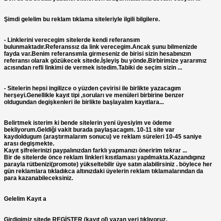
Şimdi gelelim bu reklam tıklama siteleriyle ilgili bilgilere.
- Linklerini verecegim sitelerde kendi referansım
bulunmaktadır.Referanssız da link verecegim.Ancak şunu bilmenizde
fayda var.Benim referansımla girmeseniz de birisi sizin hesabınızın
referansı olarak gözükecek sitede.İşleyiş bu yönde.Birbirimize yararımız
acısından refli linkimi de vermek istedim.Tabiki de seçim sizin ...
- Sitelerin hepsi ingilizce o yüzden çevirisi ile birlikte yazacagım
herşeyi.Genellikle kayıt tipi ,soruları ve menüleri birbirine benzer
oldugundan degişkenleri ile birlikte başlayalım kayıtlara...
Belirtmek isterim ki bende sitelerin yeni üyesiyim ve ödeme
bekliyorum.Geldiği vakit burada paylaşacagım. 10-11 site var
kaydoldugum (araştırmalarım sonucu) ve reklam süreleri 10-45 saniye
arası degişmekte.
Kayıt şifrelerinizi paypalınızdan farklı yapmanızı öneririm tekrar ...
Bir de sitelerde önce reklam linkleri kısıtlaması yapılmakta.Kazandıgınız
parayla rütbenizi(promote) yükseltebilir üye satın alabilirsiniz . böylece her
gün reklamlara tıkladıkca altınızdaki üyelerin reklam tıklamalarından da
para kazanabileceksiniz.
Gelelim Kayıt a
Girdigimiz sitede REGİSTER (kayıt ol) yazan yeri tıklıyoruz.