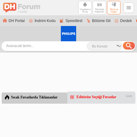
Uygulama
Teknoloji
Giriş ve
ile Aç
Haberleri
Kayıt
DH Portal
İndirim Kodu
Speedtest
Bölüme Git
Destek
Gizle
Editörün Seçtiği Fırsatlar
Sıcak Fırsatlarda Tıklananlar