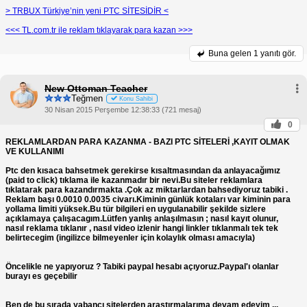
> TRBUX Türkiye’nin yeni PTC SİTESİDİR <
<<< TL.com.tr ile reklam tıklayarak para kazan >>>
Buna gelen
1 yanıtı gör.
New Ottoman Teacher
Teğmen
Konu Sahibi
30 Nisan 2015 Perşembe 12:38:33 (721 mesaj)
0
REKLAMLARDAN PARA KAZANMA - BAZI PTC SİTELERİ ,KAYIT OLMAK
VE KULLANIMI
Ptc den kısaca bahsetmek gerekirse kısaltmasından da anlayacağımız
(paid to click) tıklama ile kazanmadır bir nevi.Bu siteler reklamlara
tıklatarak para kazandırmakta .Çok az miktarlardan bahsediyoruz tabiki .
Reklam başı 0.0010 0.0035 civarı.Kiminin günlük kotaları var kiminin para
yollama limiti yüksek.Bu tür bilgileri en uygulanabilir şekilde sizlere
açıklamaya çalışacagım.Lütfen yanlış anlaşılmasın ; nasıl kayıt olunur,
nasıl reklama tıklanır , nasıl video izlenir hangi linkler tıklanmalı tek tek
belirtecegim (ingilizce bilmeyenler için kolaylık olması amacıyla)
Öncelikle ne yapıyoruz ? Tabiki paypal hesabı açıyoruz.Paypal'ı olanlar
burayı es geçebilir
Ben de bu sırada yabancı sitelerden araştırmalarıma devam edeyim ...