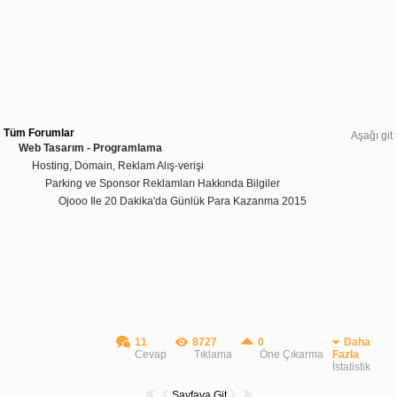
Tüm Forumlar
Aşağı git
Web Tasarım - Programlama
Hosting, Domain, Reklam Alış-verişi
Parking ve Sponsor Reklamları Hakkında Bilgiler
Ojooo Ile 20 Dakika'da Günlük Para Kazanma 2015
11
8727
0
Daha
Cevap
Tıklama
Öne Çıkarma
Fazla
İstatistik
Sayfaya Git