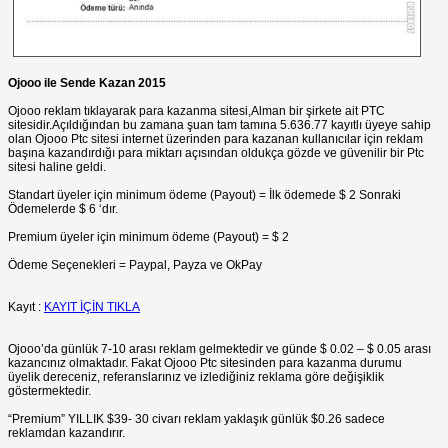
Ojooo ile Sende Kazan 2015
Ojooo reklam tıklayarak para kazanma sitesi,Alman bir şirkete ait PTC
sitesidir.Açıldığından bu zamana şuan tam tamına 5.636.77 kayıtlı üyeye sahip
olan Ojooo Ptc sitesi internet üzerinden para kazanan kullanıcılar için reklam
başına kazandırdığı para miktarı açısından oldukça gözde ve güvenilir bir Ptc
sitesi haline geldi.
Standart üyeler için minimum ödeme (Payout) = İlk ödemede $ 2 Sonraki
Ödemelerde $ 6 ‘dır.
Premium üyeler için minimum ödeme (Payout) = $ 2
Ödeme Seçenekleri = Paypal, Payza ve OkPay
Kayıt :
KAYIT İÇİN TIKLA
Ojooo’da günlük 7-10 arası reklam gelmektedir ve günde $ 0.02 – $ 0.05 arası
kazancınız olmaktadır. Fakat Ojooo Ptc sitesinden para kazanma durumu
üyelik dereceniz, referanslarınız ve izlediğiniz reklama göre değişiklik
göstermektedir.
“Premium” YILLIK $39- 30 civarı reklam yaklaşık günlük $0.26 sadece
reklamdan kazandırır.