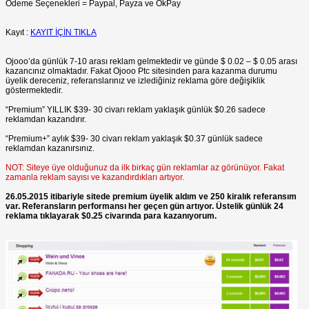
Ödeme Seçenekleri = Paypal, Payza ve OkPay
Kayıt :
KAYIT İÇİN TIKLA
Ojooo’da günlük 7-10 arası reklam gelmektedir ve günde $ 0.02 – $ 0.05 arası
kazancınız olmaktadır. Fakat Ojooo Ptc sitesinden para kazanma durumu
üyelik dereceniz, referanslarınız ve izlediğiniz reklama göre değişiklik
göstermektedir.
“Premium” YILLIK $39- 30 civarı reklam yaklaşık günlük $0.26 sadece
reklamdan kazandırır.
“Premium+” aylık $39- 30 civarı reklam yaklaşık $0.37 günlük sadece
reklamdan kazanırsınız.
NOT: Siteye üye olduğunuz da ilk birkaç gün reklamlar az görünüyor. Fakat
zamanla reklam sayısı ve kazandırdıkları artıyor.
26.05.2015 itibariyle sitede premium üyelik aldım ve 250 kiralık referansım
var. Referansların performansı her geçen gün artıyor. Üstelik günlük 24
reklama tıklayarak $0.25 civarında para kazanıyorum.