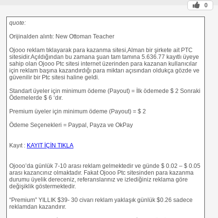
0
quote:
Orijinalden alıntı: New Ottoman Teacher
Ojooo reklam tıklayarak para kazanma sitesi,Alman bir şirkete ait PTC
sitesidir.Açıldığından bu zamana şuan tam tamına 5.636.77 kayıtlı üyeye
sahip olan Ojooo Ptc sitesi internet üzerinden para kazanan kullanıcılar
için reklam başına kazandırdığı para miktarı açısından oldukça gözde ve
güvenilir bir Ptc sitesi haline geldi.
Standart üyeler için minimum ödeme (Payout) = İlk ödemede $ 2 Sonraki
Ödemelerde $ 6 ‘dır.
Premium üyeler için minimum ödeme (Payout) = $ 2
Ödeme Seçenekleri = Paypal, Payza ve OkPay
Kayıt :
KAYIT İÇİN TIKLA
Ojooo’da günlük 7-10 arası reklam gelmektedir ve günde $ 0.02 – $ 0.05
arası kazancınız olmaktadır. Fakat Ojooo Ptc sitesinden para kazanma
durumu üyelik dereceniz, referanslarınız ve izlediğiniz reklama göre
değişiklik göstermektedir.
“Premium” YILLIK $39- 30 civarı reklam yaklaşık günlük $0.26 sadece
reklamdan kazandırır.