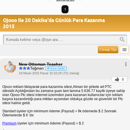
1
Ojooo Ile 20 Dakika'da Günlük Para Kazanma
2015
Cevap Yaz
New Ottoman Teacher
Teğmen
Konu Sahibi
19 Nisan 2015 Pazar 15:10:24 (721 mesaj)
0
Ojooo reklam tıklayarak para kazanma sitesi,Alman bir şirkete ait PTC
sitesidir.Açıldığından bu zamana şuan tam tamına 5.636.77 kayıtlı üyeye sahip
olan Ojooo Ptc sitesi internet üzerinden para kazanan kullanıcılar için reklam
başına kazandırdığı para miktarı açısından oldukça gözde ve güvenilir bir Ptc
sitesi haline geldi.
Standart üyeler için minimum ödeme (Payout) = İlk ödemede $ 2 Sonraki
Ödemelerde $ 6 ‘dır.
Premium
üyeler için minimum ödeme (Payout) = $ 2