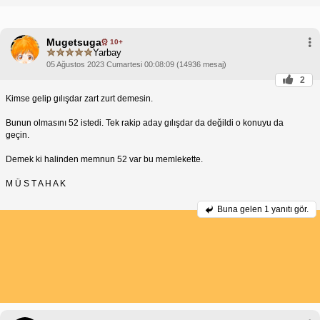
Mugetsuga
10+
Yarbay
05 Ağustos 2023 Cumartesi 00:08:09 (14936 mesaj)
2
Kimse gelip gılışdar zart zurt demesin.
Bunun olmasını 52 istedi. Tek rakip aday gılışdar da değildi o konuyu da
geçin.
Demek ki halinden memnun 52 var bu memlekette.
M Ü S T A H A K
Buna gelen
1 yanıtı gör.