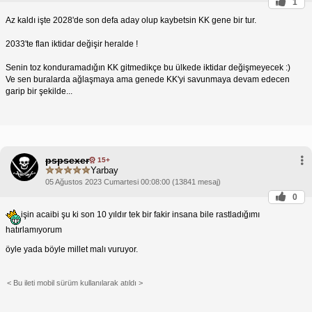
1
Az kaldı işte 2028'de son defa aday olup kaybetsin KK gene bir tur.
2033'te flan iktidar değişir heralde !
Senin toz konduramadığın KK gitmedikçe bu ülkede iktidar değişmeyecek :)
Ve sen buralarda ağlaşmaya ama genede KK'yi savunmaya devam edecen
garip bir şekilde...
pspsexer
15+
Yarbay
05 Ağustos 2023 Cumartesi 00:08:00 (13841 mesaj)
0
işin acaibi şu ki son 10 yıldır tek bir fakir insana bile rastladığımı
hatırlamıyorum
öyle yada böyle millet malı vuruyor.
< Bu ileti mobil sürüm kullanılarak atıldı >