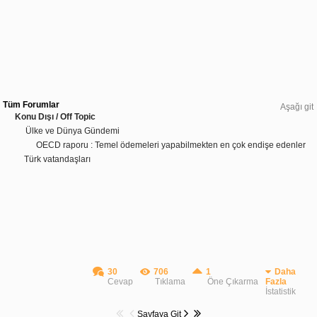
Tüm Forumlar
Aşağı git
Konu Dışı / Off Topic
Ülke ve Dünya Gündemi
OECD raporu : Temel ödemeleri yapabilmekten en çok endişe edenler
Türk vatandaşları
30
706
1
Daha
Cevap
Tıklama
Öne Çıkarma
Fazla
İstatistik
Sayfaya Git