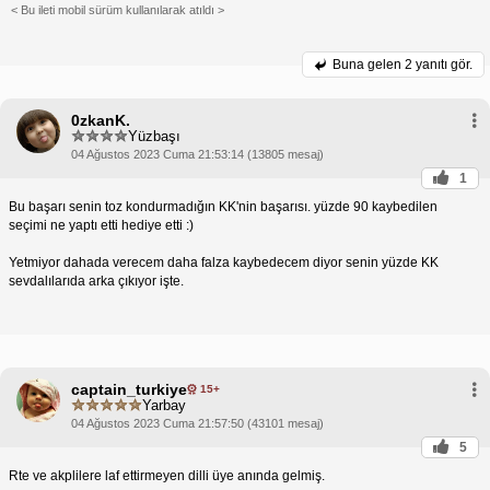
< Bu ileti mobil sürüm kullanılarak atıldı >
Buna gelen
2 yanıtı gör.
0zkanK.
Yüzbaşı
04 Ağustos 2023 Cuma 21:53:14 (13805 mesaj)
1
Bu başarı senin toz kondurmadığın KK'nin başarısı. yüzde 90 kaybedilen
seçimi ne yaptı etti hediye etti :)
Yetmiyor dahada verecem daha falza kaybedecem diyor senin yüzde KK
sevdalılarıda arka çıkıyor işte.
captain_turkiye
15+
Yarbay
04 Ağustos 2023 Cuma 21:57:50 (43101 mesaj)
5
Rte ve akplilere laf ettirmeyen dilli üye anında gelmiş.