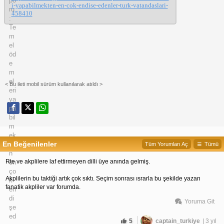
i-yapabilmekten-en-cok-endise-edenler-turk-vatandaslari-
458410
< Bu ileti mobil sürüm kullanılarak atıldı >
En Beğenilenler
Tüm Yorumları Aç
Tümü
Rte ve akplilere laf ettirmeyen dilli üye anında gelmiş. 
Akplilerin bu taktiği artık çok sıktı. Seçim sonrası ısrarla bu şekilde yazan 
fanatik akpliler var forumda.
Yoruma Git
5
captain_turkiye
| 3 yıl