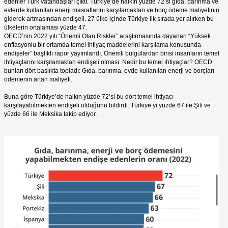
edenler Türk vatandaşları çıktı. Türkiye’de halkın yüzde 72’si gıda, barınma ve
evlerde kullanılan enerji masraflarını karşılamaktan ve borç ödeme maliyetinin
giderek artmasından endişeli. 27 ülke içinde Türkiye ilk sırada yer alırken bu
ülkelerin ortalaması yüzde 47.
OECD’nin 2022 yılı “Önemli Olan Riskler” araştırmasında dayanan “Yüksek
enflasyonlu bir ortamda temel ihtiyaç maddelerini karşılama konusunda
endişeler” başlıklı rapor yayımlandı. Önemli bulgulardan birisi insanların temel
ihtiyaçlarını karşılamaktan endişeli olması. Nedir bu temel ihtiyaçlar? OECD
bunları dört başlıkta topladı: Gıda, barınma, evde kullanılan enerji ve borçları
ödemenin artan maliyeti.
Buna göre Türkiye’de halkın yüzde 72’si bu dört temel ihtiyacı
karşılayabilmekten endişeli olduğunu bildirdi. Türkiye’yi yüzde 67 ile Şili ve
yüzde 66 ile Meksika takip ediyor.