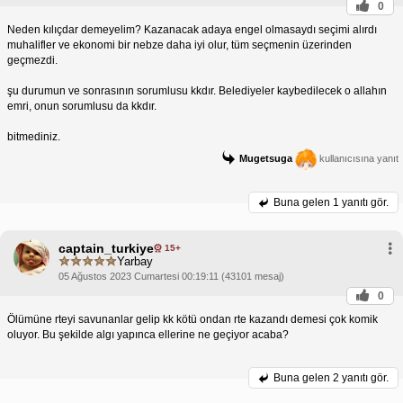
0
Neden kılıçdar demeyelim? Kazanacak adaya engel olmasaydı seçimi alırdı
muhalifler ve ekonomi bir nebze daha iyi olur, tüm seçmenin üzerinden
geçmezdi.
şu durumun ve sonrasının sorumlusu kkdır. Belediyeler kaybedilecek o allahın
emri, onun sorumlusu da kkdır.
bitmediniz.
Mugetsuga
kullanıcısına yanıt
Buna gelen
1 yanıtı gör.
captain_turkiye
15+
Yarbay
05 Ağustos 2023 Cumartesi 00:19:11 (43101 mesaj)
0
Ölümüne rteyi savunanlar gelip kk kötü ondan rte kazandı demesi çok komik
oluyor. Bu şekilde algı yapınca ellerine ne geçiyor acaba?
Buna gelen
2 yanıtı gör.