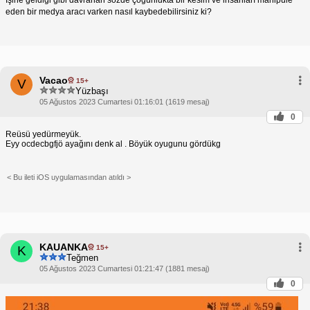
İşine geldiği gibi davranan sözde çoğunlukta bir kesim ve insanları manipüle
eden bir medya aracı varken nasıl kaybedebilirsiniz ki?
Vacao
15+
V
Yüzbaşı
05 Ağustos 2023 Cumartesi 01:16:01 (1619 mesaj)
0
Reüsü yedürmeyük.
Eyy ocdecbgfjö ayağını denk al . Böyük oyugunu gördükg
< Bu ileti iOS uygulamasından atıldı >
KAUANKA
15+
K
Teğmen
05 Ağustos 2023 Cumartesi 01:21:47 (1881 mesaj)
0