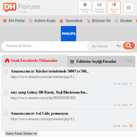
Uygulama
Teknoloji
Giriş ve
ile Aç
Haberleri
Kayıt
DH Portal
İndirim Kodu
Speedtest
Bölüme Git
Destek
Sıcak Fırsatlarda Tıklananlar
Gizle
Editörün Seçtiği Fırsatlar
Amazon.com.tr: Kärcher ürünlerinde 5000?'ye 500...
https://www.amazon.com.tr/promotion/psp/A2...
11 sa. önce
easy camp Galaxy 300 Rustic, Yeşil Blackroom 8m...
https://www.amazon.com.tr/dp/B08THHRZ8H
12 sa. önce
Amazon.com.tr: 4 al 3 öde. promosyon
https://www.amazon.com.tr/promotion/psp/A3...
26 dk. önce