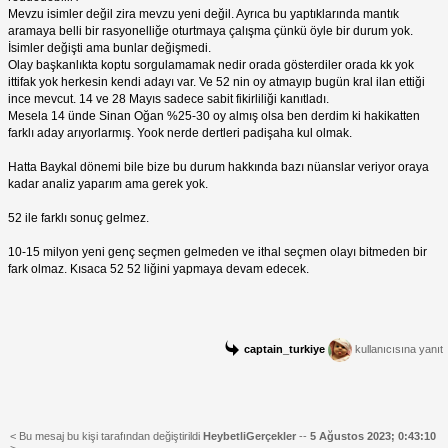
Mevzu isimler değil zira mevzu yeni değil. Ayrıca bu yaptıklarında mantık
aramaya belli bir rasyonelliğe oturtmaya çalışma çünkü öyle bir durum yok.
İsimler değişti ama bunlar değişmedi.
Olay başkanlıkta koptu sorgulamamak nedir orada gösterdiler orada kk yok
ittifak yok herkesin kendi adayı var. Ve 52 nin oy atmayıp bugün kral ilan ettiği
ince mevcut. 14 ve 28 Mayıs sadece sabit fikirliliği kanıtladı.
Mesela 14 ünde Sinan Oğan %25-30 oy almış olsa ben derdim ki hakikatten
farklı aday arıyorlarmış. Yook nerde dertleri padişaha kul olmak.
Hatta Baykal dönemi bile bize bu durum hakkında bazı nüanslar veriyor oraya
kadar analiz yaparım ama gerek yok.
52 ile farklı sonuç gelmez.
10-15 milyon yeni genç seçmen gelmeden ve ithal seçmen olayı bitmeden bir
fark olmaz. Kısaca 52 52 liğini yapmaya devam edecek.
captain_turkiye
kullanıcısına yanıt
< Bu mesaj bu kişi tarafından değiştirildi
HeybetliGerçekler
--
5 Ağustos 2023; 0:43:10