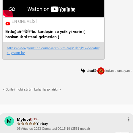
EN ONEMLİSİ
youtube
Erdoğan - Siz bu kardeşinize yetkiyi verin (
başkanlık sistemi gelmeden )
https://www.youtube.com/watch?v=--vqMrNqPaw&featur
e=youtu.be
alex59
kullanıcısına yanıt
< Bu ileti mobil sürüm kullanılarak atıldı >
Mylevi
15+
M
Yarbay
05 Ağustos 2023 Cumartesi 00:15:19 (3551 mesaj)