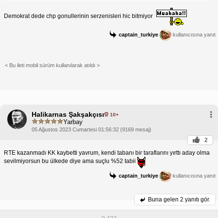
Demokrat dede chp gonullerinin serzenisleri hic bitmiyor
captain_turkiye
kullanıcısına yanıt
< Bu ileti mobil sürüm kullanılarak atıldı >
Halikarnas Şakşakçısı
10+
Yarbay
05 Ağustos 2023 Cumartesi 01:56:32 (9169 mesaj)
2
RTE kazanmadı KK kaybetti yavrum, kendi tabanı bir taraflarını yırttı aday olma
sevilmiyorsun bu ülkede diye ama suçlu %52 tabii
captain_turkiye
kullanıcısına yanıt
Buna gelen
2 yanıtı gör.