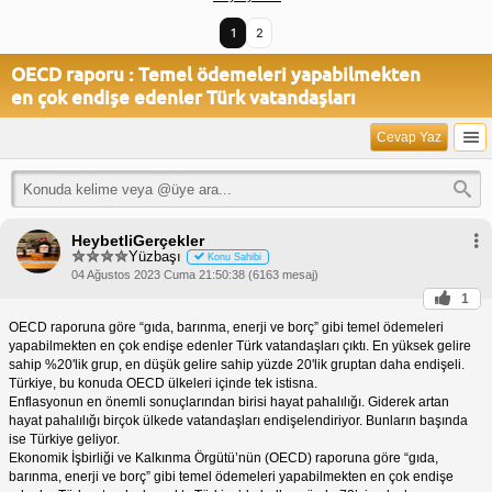
1
2
OECD raporu : Temel ödemeleri yapabilmekten
en çok endişe edenler Türk vatandaşları
Cevap Yaz
HeybetliGerçekler
Yüzbaşı
Konu Sahibi
04 Ağustos 2023 Cuma 21:50:38 (6163 mesaj)
1
OECD raporuna göre “gıda, barınma, enerji ve borç” gibi temel ödemeleri
yapabilmekten en çok endişe edenler Türk vatandaşları çıktı. En yüksek gelire
sahip %20'lik grup, en düşük gelire sahip yüzde 20'lik gruptan daha endişeli.
Türkiye, bu konuda OECD ülkeleri içinde tek istisna.
Enflasyonun en önemli sonuçlarından birisi hayat pahalılığı. Giderek artan
hayat pahalılığı birçok ülkede vatandaşları endişelendiriyor. Bunların başında
ise Türkiye geliyor.
Ekonomik İşbirliği ve Kalkınma Örgütü’nün (OECD) raporuna göre “gıda,
barınma, enerji ve borç” gibi temel ödemeleri yapabilmekten en çok endişe