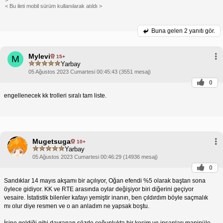
>
< Bu ileti mobil sürüm kullanılarak atıldı >
Buna gelen
2 yanıtı gör.
Mylevi
15+
M
Yarbay
05 Ağustos 2023 Cumartesi 00:45:43 (3551 mesaj)
0
engellenecek kk trolleri sıralı tam liste.
Mugetsuga
10+
Yarbay
05 Ağustos 2023 Cumartesi 00:46:29 (14936 mesaj)
0
Sandıklar 14 mayıs akşamı bir açılıyor, Oğan efendi %5 olarak baştan sona
öylece gidiyor. KK ve RTE arasında oylar değişiyor biri diğerini geçiyor
vesaire. İstatistik bilenler kafayı yemiştir inanın, ben çıldırdım böyle saçmalık
mı olur diye resmen ve o an anladım ne yapsak boştu.