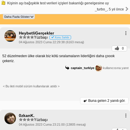
Kişinin aşı bağışıklık test verileri içişleri bakanlığı genelgesine uy
_turbo_, 5 yıl önce
HeybetliGerçekler
Yüzbaşı
Konu Sahibi
04 Ağustos 2023 Cuma 22:29:38 (6163 mesaj)
0
52 düzelmeden ülke olarak biz kötü sıralamaların liderliğini daha çoook
çekeriz.
captain_turkiye
kullanıcısına yanıt
< Bu ileti mobil sürüm kullanılarak atıldı >
Buna gelen
2 yanıtı gör.
0zkanK.
Yüzbaşı
04 Ağustos 2023 Cuma 23:21:00 (13805 mesaj)