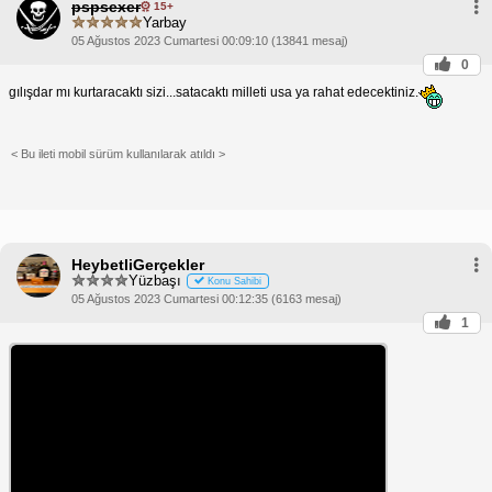
pspsexer
15+
Yarbay
05 Ağustos 2023 Cumartesi 00:09:10 (13841 mesaj)
0
gılışdar mı kurtaracaktı sizi...satacaktı milleti usa ya rahat edecektiniz.
< Bu ileti mobil sürüm kullanılarak atıldı >
HeybetliGerçekler
Yüzbaşı
Konu Sahibi
05 Ağustos 2023 Cumartesi 00:12:35 (6163 mesaj)
1