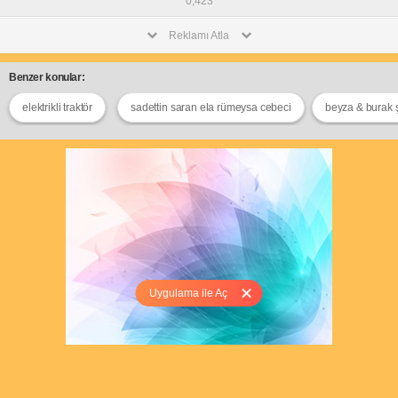
0,423
Reklamı Atla
Benzer konular:
elektrikli traktör
sadettin saran ela rümeysa cebeci
beyza & burak 
Uygulama ile Aç