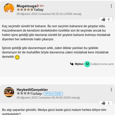
Mugetsuga
10+
Yarbay
05 Ağustos 2023 Cumartesi 00:25:10 (14936 mesaj)
0
Kaç seçimdir sürekli bir bahane. Bu son seçimin bahanesi de gılışdar oldu.
Hazzetmesem de kendisini destekledim özellikle son iki seçimde ancak bu
halkın işine geldiği gibi davranıp sürekli bir şeylere bahane bulması müstahak
diyenleri her seferinde haklı çıkarıyor.
İşinize geldiği gibi davranmayın artık, zaten iktidar yanlıları bu şekilde
davranıyor bir de muhalifler böyle davranırsa zaten müstahak kere müstahak
demektir
M
Mylevi
kullanıcısına yanıt
HeybetliGerçekler
Yüzbaşı
Konu Sahibi
05 Ağustos 2023 Cumartesi 00:40:05 (6163 mesaj)
1
Bu algı yapanlar gönüllü. Medya gücü baskı gücü malum herkes biliyor kim
reddedebilir?