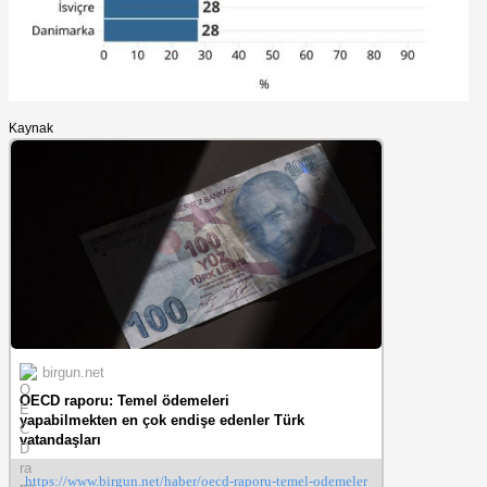
Kaynak
birgun.net
OECD raporu: Temel ödemeleri
yapabilmekten en çok endişe edenler Türk
vatandaşları
https://www.birgun.net/haber/oecd-raporu-temel-odemeler