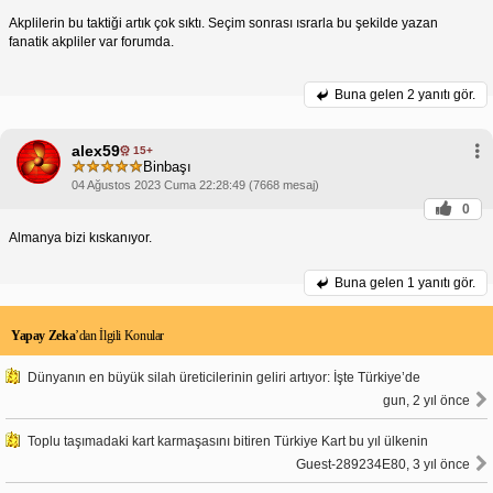
Akplilerin bu taktiği artık çok sıktı. Seçim sonrası ısrarla bu şekilde yazan
fanatik akpliler var forumda.
Buna gelen
2 yanıtı gör.
alex59
15+
Binbaşı
04 Ağustos 2023 Cuma 22:28:49 (7668 mesaj)
0
Almanya bizi kıskanıyor.
Buna gelen
1 yanıtı gör.
Yapay Zeka
’dan İlgili Konular
Dünyanın en büyük silah üreticilerinin geliri artıyor: İşte Türkiye’de
gun, 2 yıl önce
Toplu taşımadaki kart karmaşasını bitiren Türkiye Kart bu yıl ülkenin
Guest-289234E80, 3 yıl önce