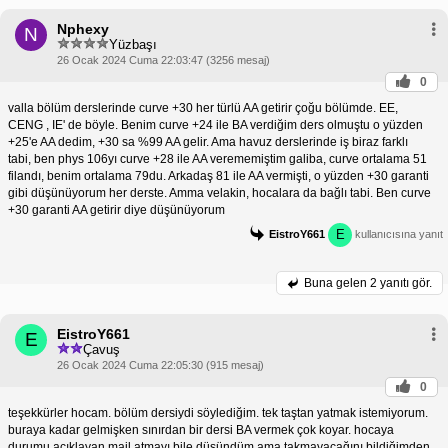
Nphexy
N
Yüzbaşı
26 Ocak 2024 Cuma 22:03:47 (3256 mesaj)
0
valla bölüm derslerinde curve +30 her türlü AA getirir çoğu bölümde. EE,
CENG , IE' de böyle. Benim curve +24 ile BA verdiğim ders olmuştu o yüzden
+25'e AA dedim, +30 sa %99 AA gelir. Ama havuz derslerinde iş biraz farklı
tabi, ben phys 106yı curve +28 ile AA verememiştim galiba, curve ortalama 51
filandı, benim ortalama 79du. Arkadaş 81 ile AA vermişti, o yüzden +30 garanti
gibi düşünüyorum her derste. Amma velakin, hocalara da bağlı tabi. Ben curve
+30 garanti AA getirir diye düşünüyorum
E
EistroY661
kullanıcısına yanıt
Buna gelen
2 yanıtı gör.
EistroY661
E
Çavuş
26 Ocak 2024 Cuma 22:05:30 (915 mesaj)
0
teşekkürler hocam. bölüm dersiydi söylediğim. tek taştan yatmak istemiyorum.
buraya kadar gelmişken sınırdan bir dersi BA vermek çok koyar. hocaya
durumu açıklayan mail atmayı bile düşündüm ama takmayacağını bildiğimden