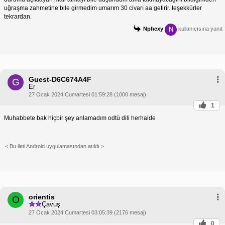
uğraşma zahmetine bile girmedim umarım 30 civarı aa getirir. teşekkürler
tekrardan.
N
Nphexy
kullanıcısına yanıt
Guest-D6C674A4F
G
Er
27 Ocak 2024 Cumartesi 01:59:28 (1000 mesaj)
1
Muhabbete bak hiçbir şey anlamadım odtü dili herhalde
< Bu ileti Android uygulamasından atıldı >
orientis
O
Çavuş
27 Ocak 2024 Cumartesi 03:05:39 (2176 mesaj)
0