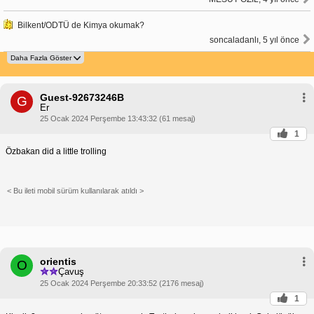
Bilkent/ODTÜ de Kimya okumak?
soncaladanlı, 5 yıl önce
Guest-92673246B
G
Er
25 Ocak 2024 Perşembe 13:43:32 (61 mesaj)
1
Özbakan did a little trolling
< Bu ileti mobil sürüm kullanılarak atıldı >
orientis
O
Çavuş
25 Ocak 2024 Perşembe 20:33:52 (2176 mesaj)
1