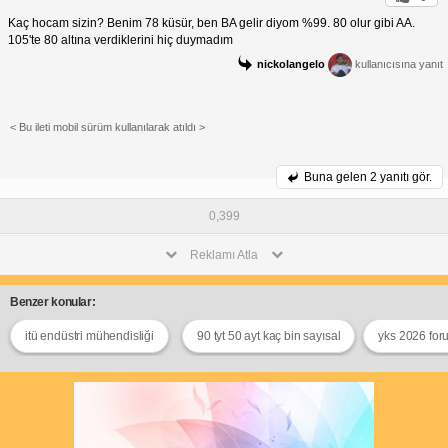
Kaç hocam sizin? Benim 78 küsür, ben BA gelir diyom %99. 80 olur gibi AA.
105'te 80 altına verdiklerini hiç duymadım
nickolangelo
kullanıcısına yanıt
< Bu ileti mobil sürüm kullanılarak atıldı >
Buna gelen
2 yanıtı gör.
0,399
Reklamı Atla
Benzer konular:
itü endüstri mühendisliği
90 tyt 50 ayt kaç bin sayısal
yks 2026 for