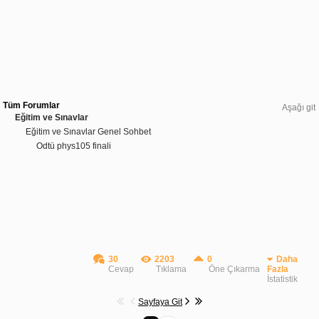
Tüm Forumlar
Aşağı git
Eğitim ve Sınavlar
Eğitim ve Sınavlar Genel Sohbet
Odtü phys105 finali
30
2203
0
Daha
Cevap
Tıklama
Öne Çıkarma
Fazla
İstatistik
Sayfaya Git