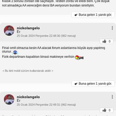
Klasik 2.sorusu zordan öte saçmaydı. Testleri zordu ve eledi beni. Çok düşük
not almadıkça AA vereceğim dersi BA veriyorum bundan sinirliyim.
Buna gelen
1 yanıtı gör.
nickolangelo
Er
25 Ocak 2024 Perşembe 22:48:30 (962 mesaj)
0
Final omit olmazsa kesin AA alacak forum aslanlarına büyük ayıp yapılmış
olunur.
Fizik departmanı kapatılsın binasi makineye verilsin
< Bu ileti mobil sürüm kullanılarak atıldı >
Buna gelen
1 yanıtı gör.
nickolangelo
Er
25 Ocak 2024 Perşembe 22:49:31 (962 mesaj)
0