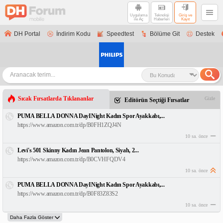
Uygulama
Teknoloji
Giriş ve
ile Aç
Haberleri
Kayıt
DH Portal
İndirim Kodu
Speedtest
Bölüme Git
Destek
Sıcak Fırsatlarda Tıklananlar
Gizle
Editörün Seçtiği Fırsatlar
PUMA BELLA DONNA DayINight Kadın Spor Ayakkabı,...
https://www.amazon.com.tr/dp/B0FH1ZQJ4N
10 sa. önce
Levi's 501 Skinny Kadın Jean Pantolon, Siyah, 2...
https://www.amazon.com.tr/dp/B0CVHFQDV4
10 sa. önce
PUMA BELLA DONNA DayINight Kadın Spor Ayakkabı,...
https://www.amazon.com.tr/dp/B0F83Z83S2
10 sa. önce