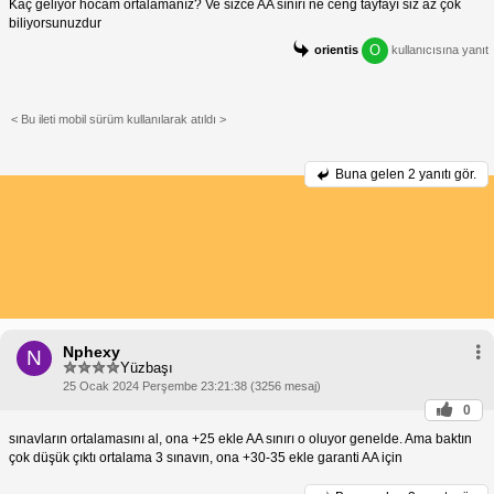
Kaç geliyor hocam ortalamanız? Ve sizce AA sınırı ne ceng tayfayı siz az çok
biliyorsunuzdur
O
orientis
kullanıcısına yanıt
< Bu ileti mobil sürüm kullanılarak atıldı >
Buna gelen
2 yanıtı gör.
Nphexy
N
Yüzbaşı
25 Ocak 2024 Perşembe 23:21:38 (3256 mesaj)
0
sınavların ortalamasını al, ona +25 ekle AA sınırı o oluyor genelde. Ama baktın
çok düşük çıktı ortalama 3 sınavın, ona +30-35 ekle garanti AA için