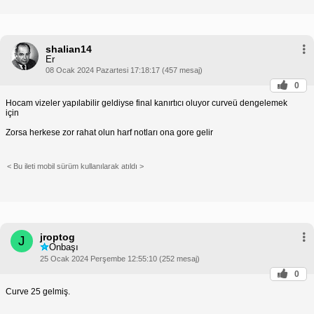
shalian14
Er
08 Ocak 2024 Pazartesi 17:18:17 (457 mesaj)
0
Hocam vizeler yapılabilir geldiyse final kanırtıcı oluyor curveü dengelemek
için
Zorsa herkese zor rahat olun harf notları ona gore gelir
< Bu ileti mobil sürüm kullanılarak atıldı >
jroptog
J
Onbaşı
25 Ocak 2024 Perşembe 12:55:10 (252 mesaj)
0
Curve 25 gelmiş.