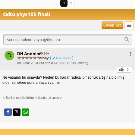
1
2
Odtü phys105 finali
Cevap Yaz
DH Anonim
20+
D
Yarbay
Konu Sahibi
08 Ocak 2024 Pazartesi 14:15:13 (31380 mesaj)
0
Ne yaşandı bu sınavda? Neden bu kadar radikal bir zorluk artışına gidilmiş
diğer senelere göre anlayan var mı
< Bu ileti mobil sürüm kullanılarak atıldı >