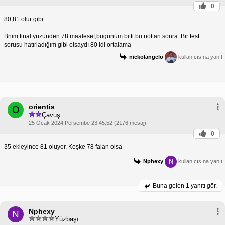
0
80,81 olur gibi.
Bnim final yüzünden 78 maalesef,bugunüm bitti bu nottan sonra. Bir test
sorusu hatırladığım gibi olsaydı 80 idi ortalama
nickolangelo
kullanıcısına yanıt
orientis
O
Çavuş
25 Ocak 2024 Perşembe 23:45:52 (2176 mesaj)
0
35 ekleyince 81 oluyor. Keşke 78 falan olsa
N
Nphexy
kullanıcısına yanıt
Buna gelen
1 yanıtı gör.
Nphexy
N
Yüzbaşı