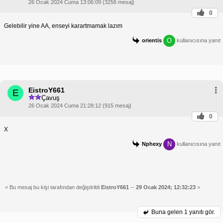
26 Ocak 2024 Cuma 13:06:09 (3256 mesaj)
0
Gelebilir yine AA, enseyi karartmamak lazım
O
orientis
kullanıcısına yanıt
EistroY661
E
Çavuş
26 Ocak 2024 Cuma 21:28:12 (915 mesaj)
0
X
N
Nphexy
kullanıcısına yanıt
< Bu mesaj bu kişi tarafından değiştirildi
EistroY661
--
29 Ocak 2024; 12:32:23
>
Buna gelen
1 yanıtı gör.