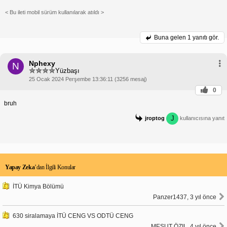
< Bu ileti mobil sürüm kullanılarak atıldı >
Buna gelen
1 yanıtı gör.
Nphexy
N
Yüzbaşı
25 Ocak 2024 Perşembe 13:36:11 (3256 mesaj)
0
bruh
J
jroptog
kullanıcısına yanıt
Yapay Zeka
’dan İlgili Konular
İTÜ Kimya Bölümü
Panzer1437, 3 yıl önce
630 siralamaya İTÜ CENG VS ODTÜ CENG
MESUT ÖZIL, 4 yıl önce