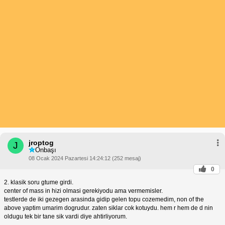
jroptog
J
Onbaşı
08 Ocak 2024 Pazartesi 14:24:12 (252 mesaj)
0
2. klasik soru gtume girdi.
center of mass in hizi olmasi gerekiyodu ama vermemisler.
testlerde de iki gezegen arasinda gidip gelen topu cozemedim, non of the
above yaptim umarim dogrudur. zaten siklar cok kotuydu. hem r hem de d nin
oldugu tek bir tane sik vardi diye ahtirliyorum.