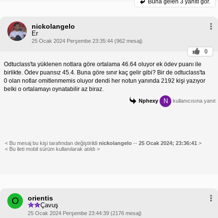
Buna gelen
3 yanıtı gör.
nickolangelo
Er
25 Ocak 2024 Perşembe 23:35:44 (962 mesaj)
0
Odtuclass'ta yüklenen notlara göre ortalama 46.64 oluyor ek ödev puanı ile
birlikte. Ödev puansız 45.4. Buna göre sınır kaç gelir gibi? Bir de odtuclass'ta
0 olan notlar omitlenmemis oluyor dendi her notun yanında 2192 kişi yazıyor
belki o ortalamayı oynatabilir az biraz.
N
Nphexy
kullanıcısına yanıt
< Bu mesaj bu kişi tarafından değiştirildi
nickolangelo
--
25 Ocak 2024; 23:36:41
>
< Bu ileti mobil sürüm kullanılarak atıldı >
orientis
O
Çavuş
25 Ocak 2024 Perşembe 23:44:39 (2176 mesaj)