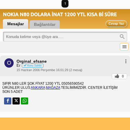
1
NOKIA N80 DOLARA İNAT 1200 YTL KISA Bİ SÜRE
Mesajlar
Cevap Yaz
Bağlantılar
Orginal_efsane
O
Er
Konu Sahibi
15 Haziran 2006 Perşembe 16:01:29 (2 mesaj)
0
SIFIR N80 LER ŞOK FİYAT 1200 YTL 05056590542
ÜRÜNLER ULUS
ANKARA
MAĞAZA
TESLİMİMİZDİR. CENTER İLETİŞİM
SON 5 ADET