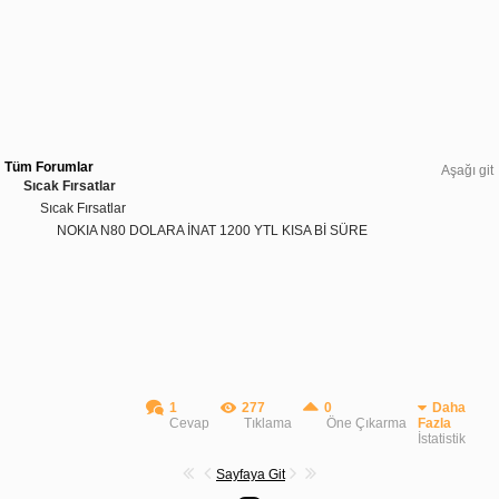
Tüm Forumlar
Aşağı git
Sıcak Fırsatlar
Sıcak Fırsatlar
NOKIA N80 DOLARA İNAT 1200 YTL KISA Bİ SÜRE
1
277
0
Daha
Cevap
Tıklama
Öne Çıkarma
Fazla
İstatistik
Sayfaya Git