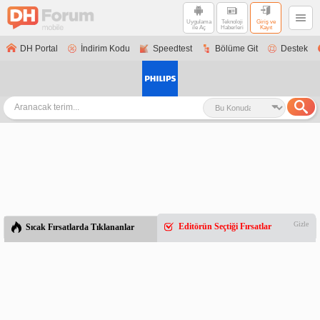
Uygulama
Teknoloji
Giriş ve
ile Aç
Haberleri
Kayıt
DH Portal
İndirim Kodu
Speedtest
Bölüme Git
Destek
Gizle
Editörün Seçtiği Fırsatlar
Sıcak Fırsatlarda Tıklananlar