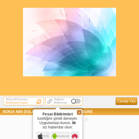
Mesaj Bildirimleri
Bağlantı
Cevap Yaz
Bildirimler Kapalı
Bildirimleri
NOKIA N80 DOLARA İNAT 1200 YTL KISA Bİ SÜRE
Fırsat Bildirimleri
özelliğini şimdi deneyin.
Sayfaya Git
Uygulamayı kurun,
ilk
siz haberdar olun:
1
iOS
Android