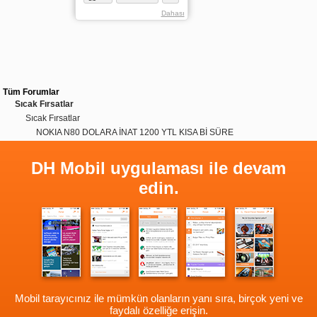
Dahası
Tüm Forumlar
Sıcak Fırsatlar
Sıcak Fırsatlar
NOKIA N80 DOLARA İNAT 1200 YTL KISA Bİ SÜRE
DH Mobil uygulaması ile devam
edin.
Mobil tarayıcınız ile mümkün olanların yanı sıra, birçok yeni ve
faydalı özelliğe erişin.