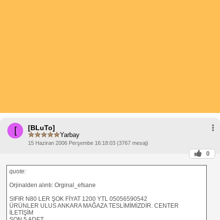
[BLuTo]
[
Yarbay
15 Haziran 2006 Perşembe 16:18:03 (3767 mesaj)
0
quote:
Orjinalden alıntı: Orginal_efsane
SIFIR N80 LER ŞOK FİYAT 1200 YTL 05056590542
ÜRÜNLER ULUS ANKARA MAĞAZA TESLİMİMİZDİR. CENTER
İLETİŞİM
SON 5 ADET