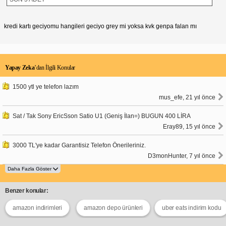
kredi kartı geciyomu hangileri geciyo grey mi yoksa kvk genpa falan mı
Yapay Zeka
’dan İlgili Konular
1500 ytl ye telefon lazım
mus_efe, 21 yıl önce
Sat / Tak Sony EricSson Satio U1 (Geniş İlan=) BUGUN 400 LİRA
Eray89, 15 yıl önce
3000 TL'ye kadar Garantisiz Telefon Önerileriniz.
D3monHunter, 7 yıl önce
Benzer konular:
amazon indirimleri
amazon depo ürünleri
uber eats indirim kodu