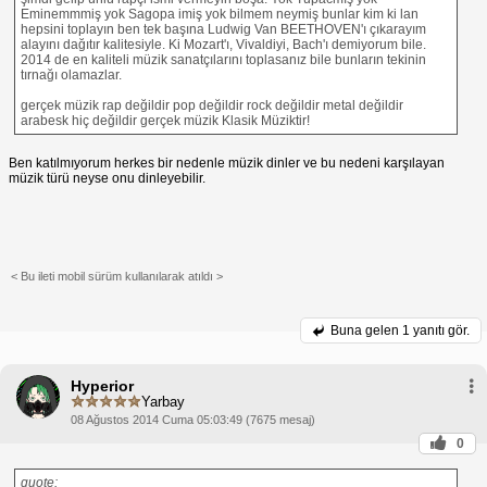
Eminemmmiş yok Sagopa imiş yok bilmem neymiş bunlar kim ki lan
hepsini toplayın ben tek başına Ludwig Van BEETHOVEN'ı çıkarayım
alayını dağıtır kalitesiyle. Ki Mozart'ı, Vivaldiyi, Bach'ı demiyorum bile.
2014 de en kaliteli müzik sanatçılarını toplasanız bile bunların tekinin
tırnağı olamazlar.
gerçek müzik rap değildir pop değildir rock değildir metal değildir
arabesk hiç değildir gerçek müzik Klasik Müziktir!
Ben katılmıyorum herkes bir nedenle müzik dinler ve bu nedeni karşılayan
müzik türü neyse onu dinleyebilir.
< Bu ileti mobil sürüm kullanılarak atıldı >
Buna gelen
1 yanıtı gör.
Hyperior
Yarbay
08 Ağustos 2014 Cuma 05:03:49 (7675 mesaj)
0
quote: