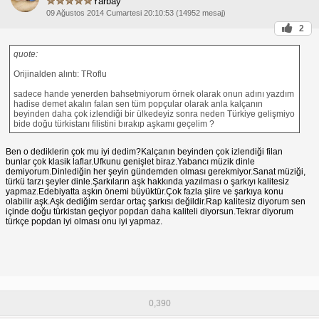
Yarbay
09 Ağustos 2014 Cumartesi 20:10:53 (14952 mesaj)
2
quote:
Orijinalden alıntı: TRoflu
sadece hande yenerden bahsetmiyorum örnek olarak onun adını yazdım
hadise demet akalın falan sen tüm popçular olarak anla kalçanın
beyinden daha çok izlendiği bir ülkedeyiz sonra neden Türkiye gelişmiyo
bide doğu türkistanı filistini bırakıp aşkamı geçelim ?
Ben o dediklerin çok mu iyi dedim?Kalçanın beyinden çok izlendiği filan
bunlar çok klasik laflar.Ufkunu genişlet biraz.Yabancı müzik dinle
demiyorum.Dinlediğin her şeyin gündemden olması gerekmiyor.Sanat müziği,
türkü tarzı şeyler dinle.Şarkıların aşk hakkında yazılması o şarkıyı kalitesiz
yapmaz.Edebiyatta aşkın önemi büyüktür.Çok fazla şiire ve şarkıya konu
olabilir aşk.Aşk dediğim serdar ortaç şarkısı değildir.Rap kalitesiz diyorum sen
içinde doğu türkistan geçiyor popdan daha kaliteli diyorsun.Tekrar diyorum
türkçe popdan iyi olması onu iyi yapmaz.
0,390