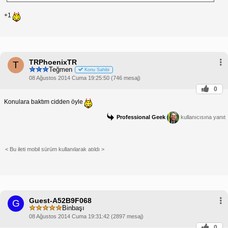
+1
TRPhoenixTR
T
Teğmen
Konu Sahibi
08 Ağustos 2014 Cuma 19:25:50 (746 mesaj)
0
Konulara baktım cidden öyle
Professional Geek
kullanıcısına yanıt
< Bu ileti mobil sürüm kullanılarak atıldı >
Guest-A52B9F068
G
Binbaşı
08 Ağustos 2014 Cuma 19:31:42 (2897 mesaj)
0