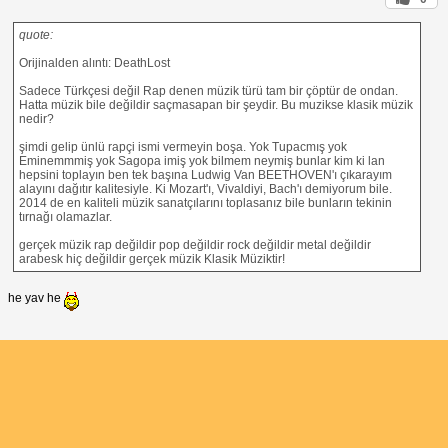
quote:
Orijinalden alıntı: DeathLost
Sadece Türkçesi değil Rap denen müzik türü tam bir çöptür de ondan.
Hatta müzik bile değildir saçmasapan bir şeydir. Bu muzikse klasik müzik
nedir?
şimdi gelip ünlü rapçi ismi vermeyin boşa. Yok Tupacmış yok
Eminemmmiş yok Sagopa imiş yok bilmem neymiş bunlar kim ki lan
hepsini toplayın ben tek başına Ludwig Van BEETHOVEN'ı çıkarayım
alayını dağıtır kalitesiyle. Ki Mozart'ı, Vivaldiyi, Bach'ı demiyorum bile.
2014 de en kaliteli müzik sanatçılarını toplasanız bile bunların tekinin
tırnağı olamazlar.
gerçek müzik rap değildir pop değildir rock değildir metal değildir
arabesk hiç değildir gerçek müzik Klasik Müziktir!
he yav he