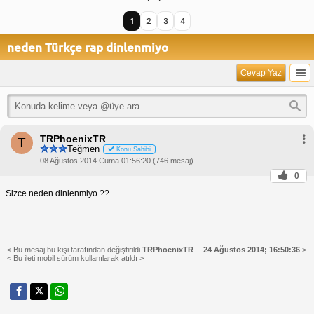
1
2
3
4
neden Türkçe rap dinlenmiyo
Cevap Yaz
TRPhoenixTR
T
Teğmen
Konu Sahibi
08 Ağustos 2014 Cuma 01:56:20 (746 mesaj)
0
Sizce neden dinlenmiyo ??
< Bu mesaj bu kişi tarafından değiştirildi
TRPhoenixTR
--
24 Ağustos 2014; 16:50:36
>
< Bu ileti mobil sürüm kullanılarak atıldı >