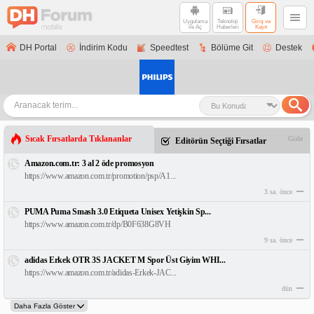
Uygulama
Teknoloji
Giriş ve
ile Aç
Haberleri
Kayıt
DH Portal
İndirim Kodu
Speedtest
Bölüme Git
Destek
Sıcak Fırsatlarda Tıklananlar
Gizle
Editörün Seçtiği Fırsatlar
Amazon.com.tr: 3 al 2 öde promosyon
https://www.amazon.com.tr/promotion/psp/A1...
3 sa. önce
PUMA Puma Smash 3.0 Etiqueta Unisex Yetişkin Sp...
https://www.amazon.com.tr/dp/B0F638G8VH
9 sa. önce
adidas Erkek OTR 3S JACKET M Spor Üst Giyim WHI...
https://www.amazon.com.tr/adidas-Erkek-JAC...
dün