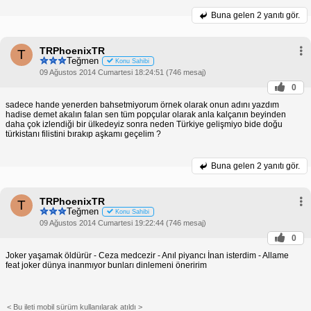
Buna gelen
2 yanıtı gör.
TRPhoenixTR
T
Teğmen
Konu Sahibi
09 Ağustos 2014 Cumartesi 18:24:51 (746 mesaj)
0
sadece hande yenerden bahsetmiyorum örnek olarak onun adını yazdım
hadise demet akalın falan sen tüm popçular olarak anla kalçanın beyinden
daha çok izlendiği bir ülkedeyiz sonra neden Türkiye gelişmiyo bide doğu
türkistanı filistini bırakıp aşkamı geçelim ?
Buna gelen
2 yanıtı gör.
TRPhoenixTR
T
Teğmen
Konu Sahibi
09 Ağustos 2014 Cumartesi 19:22:44 (746 mesaj)
0
Joker yaşamak öldürür - Ceza medcezir - Anıl piyancı İnan isterdim - Allame
feat joker dünya inanmıyor bunları dinlemeni öneririm
< Bu ileti mobil sürüm kullanılarak atıldı >