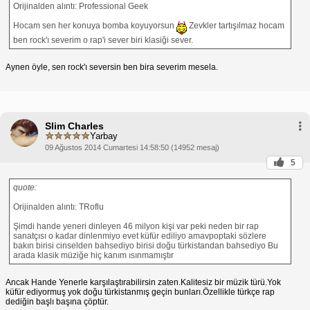
Orijinalden alıntı: Professional Geek
Hocam sen her konuya bomba koyuyorsun
Zevkler tartışılmaz hocam
ben rock'ı severim o rap'i sever biri klasiği sever.
Aynen öyle, sen rock'ı seversin ben bira severim mesela.
Slim Charles
Yarbay
09 Ağustos 2014 Cumartesi 14:58:50 (14952 mesaj)
5
quote:
Orijinalden alıntı: TRoflu
Şimdi hande yeneri dinleyen 46 milyon kişi var peki neden bir rap
sanatçısı o kadar dinlenmiyo evet küfür ediliyo amavpoptaki sözlere
bakın birisi cinselden bahsediyo birisi doğu türkistandan bahsediyo Bu
arada klasik müziğe hiç kanım ısınmamıştır
Ancak Hande Yenerle karşılaştırabilirsin zaten.Kalitesiz bir müzik türü.Yok
küfür ediyormuş yok doğu türkistanmış geçin bunları.Özellikle türkçe rap
dediğin başlı başına çöptür.