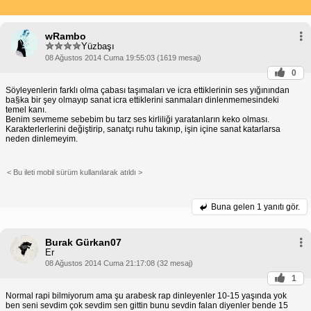
wRambo
Yüzbaşı
08 Ağustos 2014 Cuma 19:55:03 (1619 mesaj)
0
Söyleyenlerin farklı olma çabası taşımaları ve icra ettiklerinin ses yığınından
ba§ka bir şey olmayıp sanat icra ettiklerini sanmaları dinlenmemesindeki
temel kanı.
Benim sevmeme sebebim bu tarz ses kirliliği yaratanların keko olması.
Karakterlerlerini değiştirip, sanatçı ruhu takınıp, işin içine sanat katarlarsa
neden dinlemeyim.
< Bu ileti mobil sürüm kullanılarak atıldı >
Buna gelen
1 yanıtı gör.
Burak Gürkan07
Er
08 Ağustos 2014 Cuma 21:17:08 (32 mesaj)
1
Normal rapi bilmiyorum ama şu arabesk rap dinleyenler 10-15 yaşında yok
ben seni sevdim çok sevdim sen gittin bunu sevdin falan diyenler bende 15