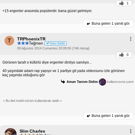
1
+15 ergenler arasında popülerdir. bana güzel gelmiyor.
Buna gelen
1 yanıtı gör.
TRPhoenixTR
T
Teğmen
Konu Sahibi
09 Ağustos 2014 Cumartesi 20:09:55 (746 mesaj)
0
Görünen tarafı o küfürlü diye ergenler dinliyo sanılıyo...
40 yaşındaki adam rap yapıyo ve 1 partiye git yada videosunu izle görünen
kaç yaşında olduğunu gör
Aman Tanrım Didim
kullanıcısına yanıt
< Bu ileti mobil sürüm kullanılarak atıldı >
Buna gelen
1 yanıtı gör.
Slim Charles