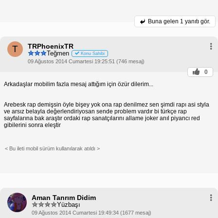
Buna gelen
1 yanıtı gör.
TRPhoenixTR
T
Teğmen
Konu Sahibi
09 Ağustos 2014 Cumartesi 19:25:51 (746 mesaj)
0
Arkadaşlar mobilim fazla mesaj attığım için özür dilerim...
Arebesk rap demişsin öyle bişey yok ona rap denilmez sen şimdi rapı asi styla
ve arsız belayla değerlendiriyosan sende problem vardır bi türkçe rap
sayfalarına bak araştır ordaki rap sanatçılarını allame joker anıl piyancı red
gibilerini sonra eleştir
< Bu ileti mobil sürüm kullanılarak atıldı >
Aman Tanrım Didim
Yüzbaşı
09 Ağustos 2014 Cumartesi 19:49:34 (1677 mesaj)