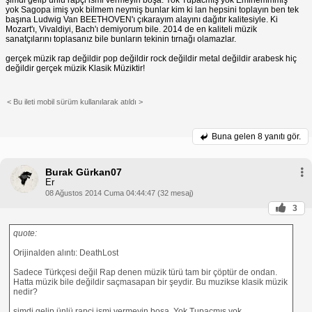
yok Sagopa imiş yok bilmem neymiş bunlar kim ki lan hepsini toplayın ben tek
başına Ludwig Van BEETHOVEN'ı çıkarayım alayını dağıtır kalitesiyle. Ki
Mozart'ı, Vivaldiyi, Bach'ı demiyorum bile. 2014 de en kaliteli müzik
sanatçılarını toplasanız bile bunların tekinin tırnağı olamazlar.
gerçek müzik rap değildir pop değildir rock değildir metal değildir arabesk hiç
değildir gerçek müzik Klasik Müziktir!
< Bu ileti mobil sürüm kullanılarak atıldı >
Buna gelen
8 yanıtı gör.
Burak Gürkan07
Er
08 Ağustos 2014 Cuma 04:44:47 (32 mesaj)
3
quote:
Orijinalden alıntı: DeathLost
Sadece Türkçesi değil Rap denen müzik türü tam bir çöptür de ondan.
Hatta müzik bile değildir saçmasapan bir şeydir. Bu muzikse klasik müzik
nedir?
şimdi gelip ünlü rapçi ismi vermeyin boşa. Yok Tupacmış yok