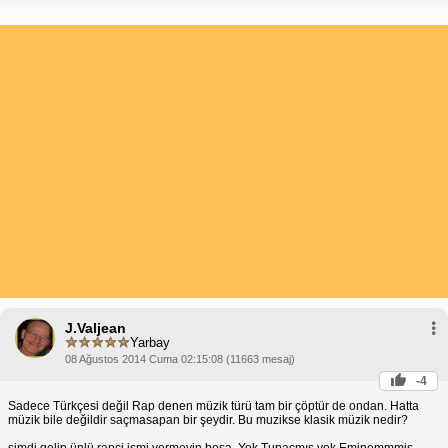
J.Valjean
Yarbay
08 Ağustos 2014 Cuma 02:15:08 (11663 mesaj)
-4
Sadece Türkçesi değil Rap denen müzik türü tam bir çöptür de ondan. Hatta
müzik bile değildir saçmasapan bir şeydir. Bu muzikse klasik müzik nedir?
şimdi gelip ünlü rapçi ismi vermeyin boşa. Yok Tupacmış yok Eminemmmiş