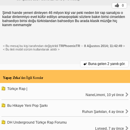
0
Şimdi hande yeneri dinleyen 46 milyon kişi var peki neden bir rap sanatçısı o
kadar dinlenmiyo evet küfür ediliyo amavpoptaki sözlere bakın birisi cinselden
bahsediyo birisi doğu türkistandan bahsediyo Bu arada klasik müziğe hiç
kanım ısınmamıştır
< Bu mesaj bu kişi tarafından değiştirildi
TRPhoenixTR
--
8 Ağustos 2014; 11:42:49
>
< Bu ileti mobil sürüm kullanılarak atıldı >
Buna gelen
2 yanıtı gör.
Yapay Zeka
’dan İlgili Konular
Türkçe Rap |
NaneLimoni, 10 yıl önce
Bu Hikaye Yeni Pop Şarkı
Ruhun Şarkıları, 4 ay önce
DH Underground Türkçe Rap Forumu
Lynxed, 7 ay önce