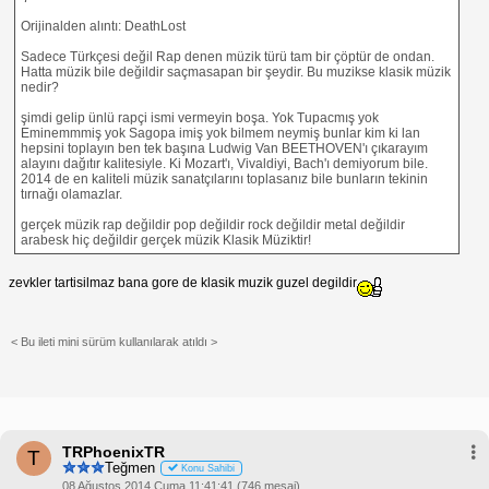
Orijinalden alıntı: DeathLost
Sadece Türkçesi değil Rap denen müzik türü tam bir çöptür de ondan.
Hatta müzik bile değildir saçmasapan bir şeydir. Bu muzikse klasik müzik
nedir?
şimdi gelip ünlü rapçi ismi vermeyin boşa. Yok Tupacmış yok
Eminemmmiş yok Sagopa imiş yok bilmem neymiş bunlar kim ki lan
hepsini toplayın ben tek başına Ludwig Van BEETHOVEN'ı çıkarayım
alayını dağıtır kalitesiyle. Ki Mozart'ı, Vivaldiyi, Bach'ı demiyorum bile.
2014 de en kaliteli müzik sanatçılarını toplasanız bile bunların tekinin
tırnağı olamazlar.
gerçek müzik rap değildir pop değildir rock değildir metal değildir
arabesk hiç değildir gerçek müzik Klasik Müziktir!
zevkler tartisilmaz bana gore de klasik muzik guzel degildir
< Bu ileti mini sürüm kullanılarak atıldı >
TRPhoenixTR
T
Teğmen
Konu Sahibi
08 Ağustos 2014 Cuma 11:41:41 (746 mesaj)