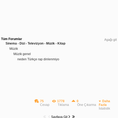
Tüm Forumlar
Aşağı git
Sinema - Dizi - Televizyon - Müzik - Kitap
Müzik
Müzik genel
neden Türkçe rap dinlenmiyo
75
1778
0
Daha
Cevap
Tıklama
Öne Çıkarma
Fazla
İstatistik
Sayfaya Git