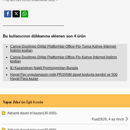
______________________________
Bu kullanıcının dükkanına eklenen son 4 ürün
Canva-Duolingo-Dijital Platformlar-Office-Flo-Turna-Kahve-İnternet-
İndirim kodları
Canva-Duolingo-Dijital Platformlar-Office-Flo-Kahve-İnternet-İndirim
kodları
💵 Kazandıran Nakit Promosyonları Burada
Hayat Pay uygulamasını indir,PR3XNM davet koduyla kaydol ve 500
Hayat Para kazan
Yapay Zeka
’dan İlgili Konular
Akbank davet et kazan(30.000)-
Fuat2626, 4 ay önce
Akbank davet et kazan(30.000)