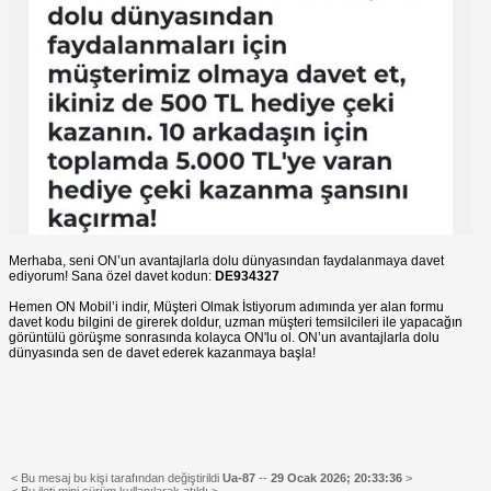
Merhaba, seni ON’un avantajlarla dolu dünyasından faydalanmaya davet
ediyorum! Sana özel davet kodun:
DE934327
Hemen ON Mobil’i indir, Müşteri Olmak İstiyorum adımında yer alan formu
davet kodu bilgini de girerek doldur, uzman müşteri temsilcileri ile yapacağın
görüntülü görüşme sonrasında kolayca ON'lu ol. ON’un avantajlarla dolu
dünyasında sen de davet ederek kazanmaya başla!
< Bu mesaj bu kişi tarafından değiştirildi
Ua-87
--
29 Ocak 2026; 20:33:36
>
< Bu ileti mini sürüm kullanılarak atıldı >