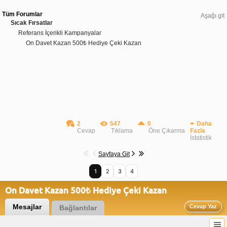
Tüm Forumlar
Aşağı git
Sıcak Fırsatlar
Referans İçerikli Kampanyalar
On Davet Kazan 500₺ Hediye Çeki Kazan
2
547
0
Daha
Cevap
Tıklama
Öne Çıkarma
Fazla
İstatistik
Sayfaya Git
1
2
3
4
On Davet Kazan 500₺ Hediye Çeki Kazan
Mesajlar
Cevap Yaz
Bağlantılar