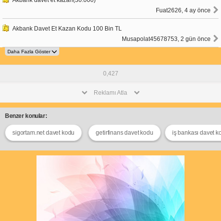
Fuat2626, 4 ay önce
Akbank Davet Et Kazan Kodu 100 Bin TL
Musapolat45678753, 2 gün önce
0,427
Reklamı Atla
Benzer konular:
sigortam.net davet kodu
getirfinans davet kodu
iş bankası davet k