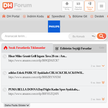
Uygulama
Teknoloji
Giriş ve
ile Aç
Haberleri
Kayıt
DH Portal
İndirim Kodu
Speedtest
Bölüme Git
Destek
Sıcak Fırsatlarda Tıklananlar
Gizle
Editörün Seçtiği Fırsatlar
Hisar Milas Granit Grill Izgara Tava 28 cm : Am...
https://www.amazon.com.tr/dp/B09QD6ZCR7
2 sa. önce
adidas Erkek PARK ST Ayakkabı CBLACK/CBLACK/OWH...
https://www.amazon.com.tr/dp/B0BZRYNN5M
6 sa. önce
PUMA BELLA DONNA DayINight Kadın Spor Ayakkabı,...
https://www.amazon.com.tr/dp/B0FH1ZQJ4N
2 sa. önce