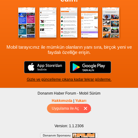
Mobil tarayıcınız ile mümkün olanların yanı sıra, birçok yeni ve
faydalı özelliğe erişin.
Gizle ve güncelleme çıkana kadar tekrar gösterme.
Donanım Haber Forum - Mobil Sürüm
Hakkımızda
|
Yukarı
Uygulama ile Aç
Tam sürüm için Tıklayınız
Version: 1.1.2306
Donanım Sponsoru: