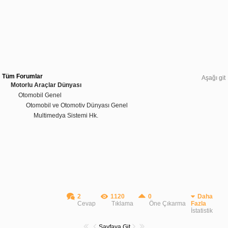
Tüm Forumlar
Aşağı git
Motorlu Araçlar Dünyası
Otomobil Genel
Otomobil ve Otomotiv Dünyası Genel
Multimedya Sistemi Hk.
2
1120
0
Daha
Cevap
Tıklama
Öne Çıkarma
Fazla
İstatistik
Sayfaya Git