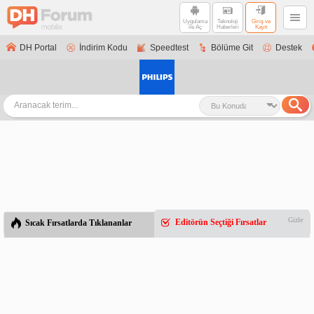
Uygulama
Teknoloji
Giriş ve
ile Aç
Haberleri
Kayıt
DH Portal
İndirim Kodu
Speedtest
Bölüme Git
Destek
Gizle
Editörün Seçtiği Fırsatlar
Sıcak Fırsatlarda Tıklananlar