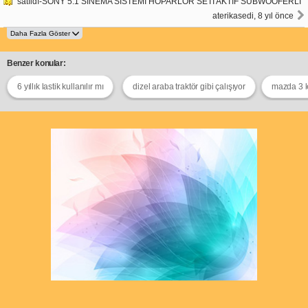
satıldı-SONY 5.1 SİNEMA SİSTEMİ HOPARLÖR SETİ AKTİF SUBWOOFERLI
aterikasedi, 8 yıl önce
Benzer konular:
6 yıllık lastik kullanılır mı
dizel araba traktör gibi çalışıyor
mazda 3 l