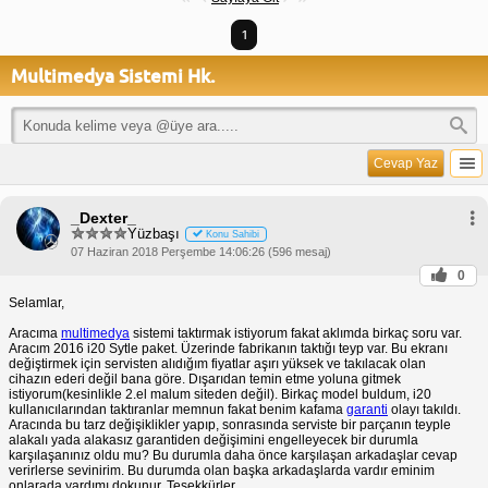
1
Multimedya Sistemi Hk.
Cevap Yaz
_Dexter_
Yüzbaşı
Konu Sahibi
07 Haziran 2018 Perşembe 14:06:26 (596 mesaj)
0
Selamlar,
Aracıma
multimedya
sistemi taktırmak istiyorum fakat aklımda birkaç soru var.
Aracım 2016 i20 Sytle paket. Üzerinde fabrikanın taktığı teyp var. Bu ekranı
değiştirmek için servisten alıdığım fiyatlar aşırı yüksek ve takılacak olan
cihazın ederi değil bana göre. Dışarıdan temin etme yoluna gitmek
istiyorum(kesinlikle 2.el malum siteden değil). Birkaç model buldum, i20
kullanıcılarından taktıranlar memnun fakat benim kafama
garanti
olayı takıldı.
Aracında bu tarz değişiklikler yapıp, sonrasında serviste bir parçanın teyple
alakalı yada alakasız garantiden değişimini engelleyecek bir durumla
karşılaşanınız oldu mu? Bu durumla daha önce karşılaşan arkadaşlar cevap
verirlerse sevinirim. Bu durumda olan başka arkadaşlarda vardır eminim
onlarada yardımı dokunur. Teşekkürler.