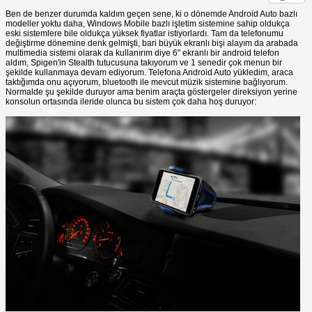
Ben de benzer durumda kaldım geçen sene, ki o dönemde Android Auto bazlı
modeller yoktu daha, Windows Mobile bazlı işletim sistemine sahip oldukça
eski sistemlere bile oldukça yüksek fiyatlar istiyorlardı. Tam da telefonumu
değiştirme dönemine denk gelmişti, bari büyük ekranlı bişi alayım da arabada
multimedia sistemi olarak da kullanırım diye 6" ekranlı bir android telefon
aldım, Spigen'in Stealth tutucusuna takıyorum ve 1 senedir çok menun bir
şekilde kullanmaya devam ediyorum. Telefona Android Auto yükledim, araca
taktığımda onu açıyorum, bluetooth ile mevcut müzik sistemine bağlıyorum.
Normalde şu şekilde duruyor ama benim araçta göstergeler direksiyon yerine
konsolun ortasında ileride olunca bu sistem çok daha hoş duruyor: