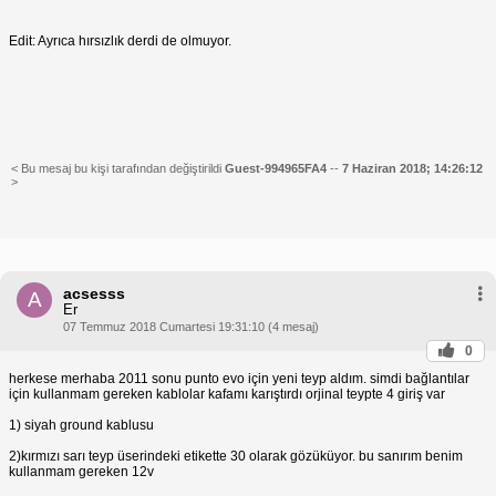
Edit: Ayrıca hırsızlık derdi de olmuyor.
< Bu mesaj bu kişi tarafından değiştirildi
Guest-994965FA4
--
7 Haziran 2018; 14:26:12
>
acsesss
A
Er
07 Temmuz 2018 Cumartesi 19:31:10 (4 mesaj)
0
herkese merhaba 2011 sonu punto evo için yeni teyp aldım. simdi bağlantılar
için kullanmam gereken kablolar kafamı karıştırdı orjinal teypte 4 giriş var
1) siyah ground kablusu
2)kırmızı sarı teyp üserindeki etikette 30 olarak gözüküyor. bu sanırım benim
kullanmam gereken 12v