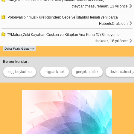
theycantmeasureheart, 13 yıl önce
Polonyalı bir müzik üreticisinden: Gece ve İstanbul temalı yeni parça
HubertsCraft, dün
\\\\Matrax,Zeki Kayahan Coşkun ve Kitapları Ana Konu //// (Bilmeyenle
thekodz, 18 yıl önce
Benzer konular:
togg boykot mu
migpack apk
gerçek atatürk
devlet dairesi ç