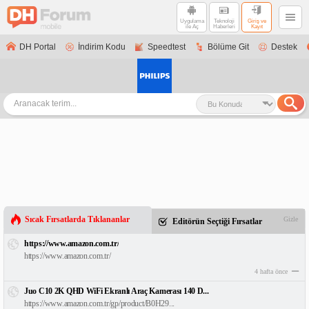
Uygulama
Teknoloji
Giriş ve
ile Aç
Haberleri
Kayıt
DH Portal
İndirim Kodu
Speedtest
Bölüme Git
Destek
Sıcak Fırsatlarda Tıklananlar
Gizle
Editörün Seçtiği Fırsatlar
https://www.amazon.com.tr/
https://www.amazon.com.tr/
4 hafta önce
Juo C10 2K QHD WiFi Ekranlı Araç Kamerası 140 D...
https://www.amazon.com.tr/gp/product/B0H29...