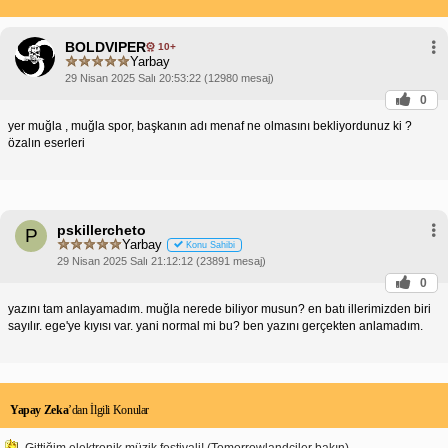
BOLDVIPER
10+
Yarbay
29 Nisan 2025 Salı 20:53:22 (12980 mesaj)
0
yer muğla , muğla spor, başkanın adı menaf ne olmasını bekliyordunuz ki ?
özalın eserleri
pskillercheto
P
Yarbay
Konu Sahibi
29 Nisan 2025 Salı 21:12:12 (23891 mesaj)
0
yazını tam anlayamadım. muğla nerede biliyor musun? en batı illerimizden biri
sayılır. ege'ye kıyısı var. yani normal mi bu? ben yazını gerçekten anlamadım.
Yapay Zeka
’dan İlgili Konular
Gittiğim elektronik müzik festivali! (Tomorrowlandciler bakın)