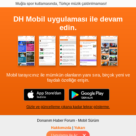
Muğla spor kutlamasında, Türkçe müzik çaldırılmaması!
DH Mobil uygulaması ile devam
edin.
Mobil tarayıcınız ile mümkün olanların yanı sıra, birçok yeni ve
faydalı özelliğe erişin.
Gizle ve güncelleme çıkana kadar tekrar gösterme.
Donanım Haber Forum - Mobil Sürüm
Hakkımızda
|
Yukarı
Uygulama ile Aç