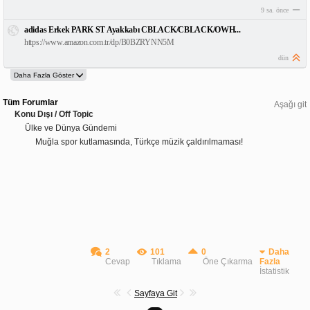
9 sa. önce
adidas Erkek PARK ST Ayakkabı CBLACK/CBLACK/OWH...
https://www.amazon.com.tr/dp/B0BZRYNN5M
dün
Tüm Forumlar
Aşağı git
Konu Dışı / Off Topic
Ülke ve Dünya Gündemi
Muğla spor kutlamasında, Türkçe müzik çaldırılmaması!
2
101
0
Daha
Cevap
Tıklama
Öne Çıkarma
Fazla
İstatistik
Sayfaya Git