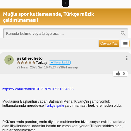
1
Muğla spor kutlamasında, Türkçe müzik
çaldırılmaması!
Cevap Yaz
pskillercheto
P
Yarbay
Konu Sahibi
29 Nisan 2025 Salı 16:45:24 (23891 mesaj)
0
https://x.com/i/status/1917197910531334586
Muğlaspor Başkanlığı yapan Batmanlı Menaf Kıyanç’ın şampiyonluk
kutlamalarında neredeyse
Türkçe
şarkı
çaldırmaması, tepkilere neden oldu.
PKK'nın eroin paraları, eroin diyince muhtemelen bizim saçsız eski bakanlarla
olan ilişkilerinden, adamlar batıda ne varsa konuyorlar! Türkler fakirleşirken,
bunlar zenginleşiyor.