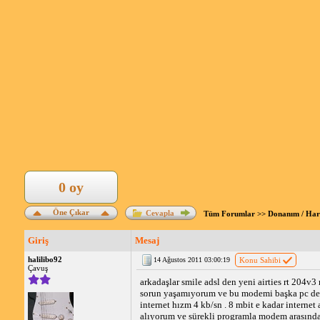
0 oy
Öne Çıkar
Cevapla
Tüm Forumlar
>>
Donanım / Ha
Giriş
Mesaj
halilibo92
14 Ağustos 2011 03:00:19
Konu Sahibi
Çavuş
arkadaşlar smile adsl den yeni airties rt 204
sorun yaşamıyorum ve bu modemi başka pc de
internet hızm 4 kb/sn . 8 mbit e kadar intern
alıyorum ve sürekli programla modem arasınd