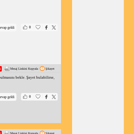
|
|
0
evap geldi
Mesaj Linkini Kopyala
Şikayet
ulmasını bekle. Şayet bulabilirse,
|
|
0
evap geldi
Mesaj Linkini Kopyala
Şikayet