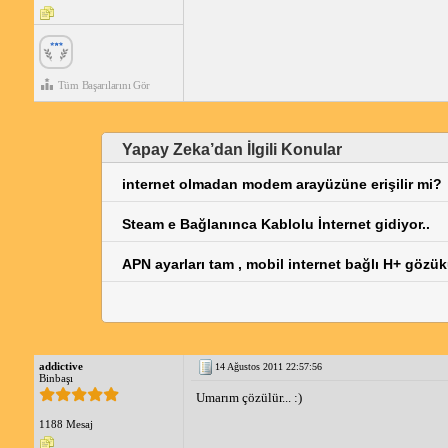
Tüm Başarılarını Gör
Yapay Zeka’dan İlgili Konular
internet olmadan modem arayüzüne erişilir mi?
Steam e Bağlanınca Kablolu İnternet gidiyor..
APN ayarları tam , mobil internet bağlı H+ göz
addictive
14 Ağustos 2011 22:57:56
Binbaşı
Umarım çözülür... :)
1188 Mesaj