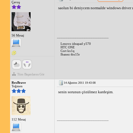
Çavuş
saolun bi deniycem normalde windows driver ı 
56 Mesaj
_____________________________
Lenovo ideapad y570
HTC ONE
Cort kx1q
Ibanez tbx15r
Tüm Başarılarını Gör
RexBrave
14 Ağustos 2011 19:43:08
Teğmen
senin sorunun çözülmez kardeşim.
_____________________________
112 Mesaj