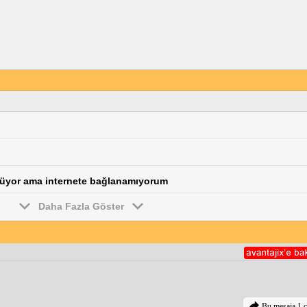
üküyor ama internete bağlanamıyorum
Daha Fazla Göster
Bu mesaja 1 c