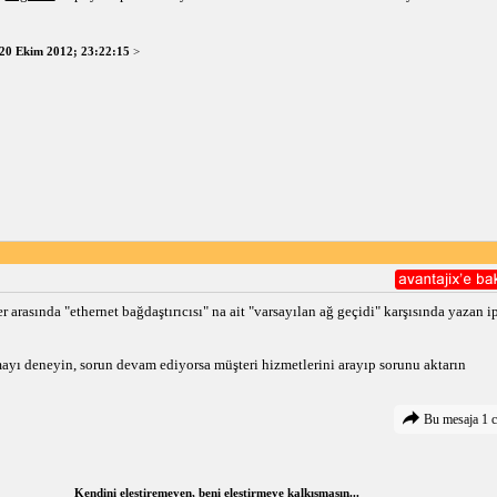
20 Ekim 2012; 23:22:15
>
 arasında "ethernet bağdaştırıcısı" na ait "varsayılan ağ geçidi" karşısında yazan ip
yı deneyin, sorun devam ediyorsa müşteri hizmetlerini arayıp sorunu aktarın
Bu mesaja 1 c
Kendini eleştiremeyen, beni eleştirmeye kalkışmasın...