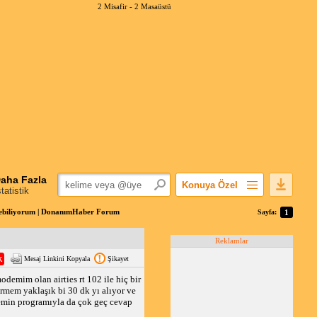
2 Misafir -
2 Masaüstü
aha Fazla
Konuya Özel
statistik
Favorilerime Ekle
rebiliyorum | DonanımHaber Forum
Sayfa:
1
Konuyu Açandan
Reklamlar
Popüler Mesajlar
Mesaj Linkini Kopyala
Şikayet
Linkli Mesajlar
emim olan airties rt 102 ile hiç bir
Yazdır
em yaklaşık bi 30 dk yı alıyor ve
E-Posta Aboneliği
demin programıyla da çok geç cevap
Konuyu Gizle