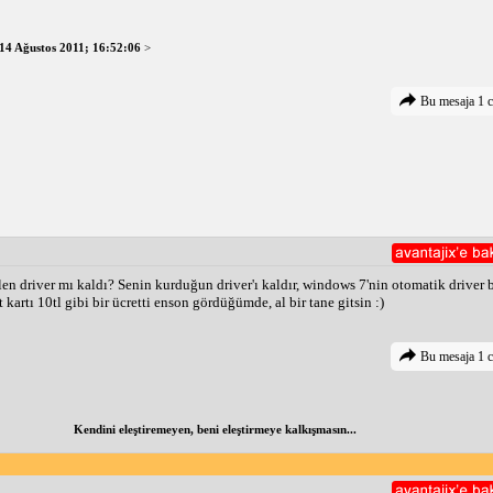
14 Ağustos 2011; 16:52:06
>
Bu mesaja 1 c
n driver mı kaldı? Senin kurduğun driver'ı kaldır, windows 7'nin otomatik driver b
kartı 10tl gibi bir ücretti enson gördüğümde, al bir tane gitsin :)
Bu mesaja 1 c
Kendini eleştiremeyen, beni eleştirmeye kalkışmasın...