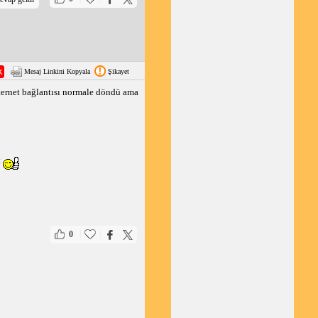
Mesaj Linkini Kopyala
Şikayet
ternet bağlantısı normale döndü ama
t
|
|
0