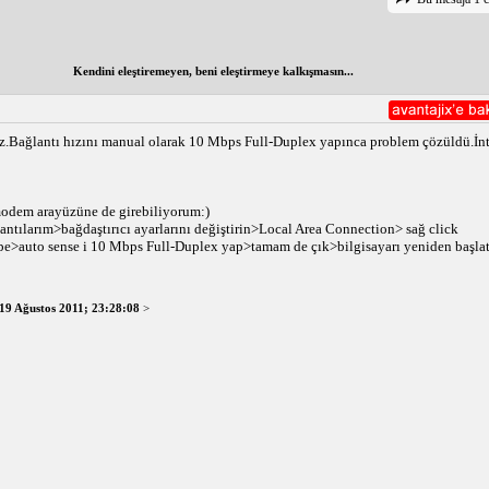
Kendini eleştiremeyen, beni eleştirmeye kalkışmasın...
şuz.Bağlantı hızını manual olarak 10 Mbps Full-Duplex yapınca problem çözüldü.İn
 modem arayüzüne de girebiliyorum:)
ğlantılarım>bağdaştırıcı ayarlarını değiştirin>Local Area Connection> sağ click
pe>auto sense i 10 Mbps Full-Duplex yap>tamam de çık>bilgisayarı yeniden başla
19 Ağustos 2011; 23:28:08
>