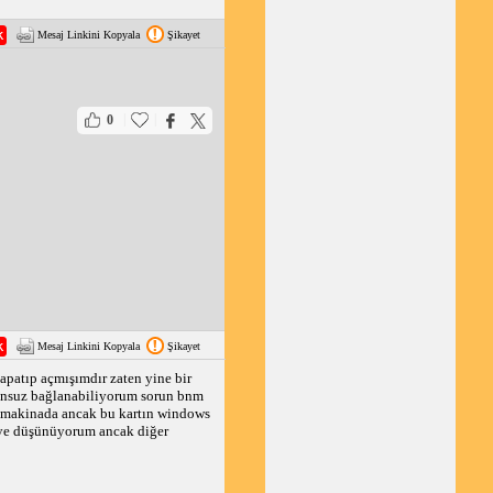
Mesaj Linkini Kopyala
Şikayet
|
|
0
Mesaj Linkini Kopyala
Şikayet
patıp açmışımdır zaten yine bir
orunsuz bağlanabiliyorum sorun bnm
lı makinada ancak bu kartın windows
diye düşünüyorum ancak diğer