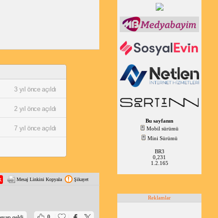
3 yıl önce açıldı
2 yıl önce açıldı
Bu sayfanın
7 yıl önce açıldı
Mobil sürümü
Mini Sürümü
BR3
0,231
1.2.165
Mesaj Linkini Kopyala
Şikayet
Reklamlar
|
|
0
evap geldi