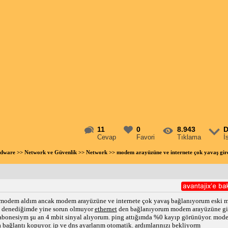
11
0
8.943
D
Cevap
Favori
Tıklama
İ
rdware
>>
Network ve Güvenlik
>>
Network
>> modem arayüzüne ve internete çok yavaş gi
v3 modem aldım ancak modem arayüzüne ve internete çok yavaş bağlanıyorum eski mod
 denediğimde yine sorun olmuyor
ethernet
den bağlanıyorum modem arayüzüne girm
et abonesiym şu an 4 mbit sinyal alıyorum. ping attığımda %0 kayıp görünüyor. mo
a
bağlantı
kopuyor. ip ve dns ayarlarım otomatik. ardımlarınızı bekliyorm