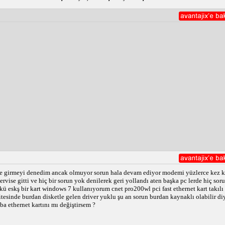
ce girmeyi denedim ancak olmuyor sorun hala devam ediyor modemi yüzlerce kez ka
ise gitti ve hiç bir sorun yok denilerek geri yollandı aten başka pc lerde hiç s
nkü eskş bir kart windows 7 kullanıyorum cnet pro200wl pci fast ethernet kart takı
sitesinde burdan disketle gelen driver yuklu şu an sorun burdan kaynaklı olabilir 
 ethernet kartını mı değiştirsem ?