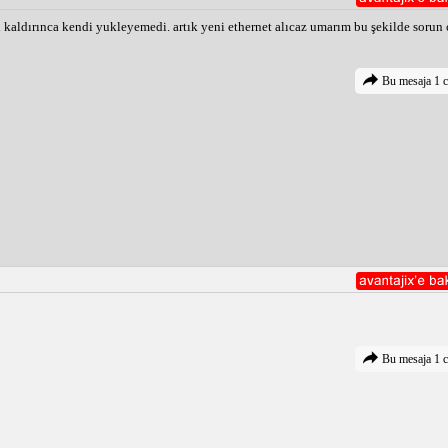
kaldırınca kendi yukleyemedi. artık yeni ethernet alıcaz umarım bu şekilde sorun 
Bu mesaja 1 c
Bu mesaja 1 c