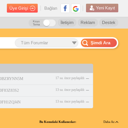
Yeni Kayıt
Üye Girişi
Bağlan
Koyu
İletişim
Reklam
Destek
Tema
Tüm Forumlar
Şimdi Ara
17 sa. önce paylaşıldı
p/B0BZRYNN5M
13 sa. önce paylaşıldı
/B0F83Z83S2
13 sa. önce paylaşıldı
/B0FH1ZQJ4N
Bu Konudaki Kullanıcılar:
Daha Az