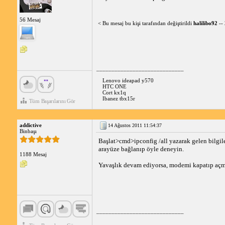
56 Mesaj
< Bu mesaj bu kişi tarafından değiştirildi
halilibo92
--
_____________________________
Lenovo ideapad y570
HTC ONE
Cort kx1q
Ibanez tbx15r
Tüm Başarılarını Gör
addictive
14 Ağustos 2011 11:54:37
Binbaşı
Başlat>cmd>ipconfig /all yazarak gelen bilgiler
arayüze bağlanıp öyle deneyin.
1188 Mesaj
Yavaşlık devam ediyorsa, modemi kapatıp açma
_____________________________