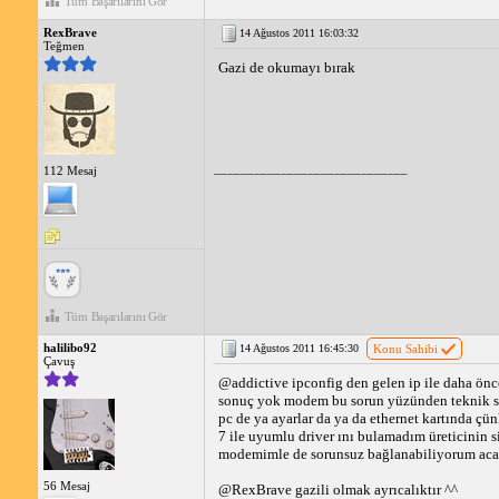
Tüm Başarılarını Gör
RexBrave
14 Ağustos 2011 16:03:32
Teğmen
Gazi de okumayı bırak
_____________________________
112 Mesaj
Tüm Başarılarını Gör
halilibo92
14 Ağustos 2011 16:45:30
Konu Sahibi
Çavuş
@addictive ipconfig den gelen ip ile daha ön
sonuç yok modem bu sorun yüzünden teknik serv
pc de ya ayarlar da ya da ethernet kartında çü
7 ile uyumlu driver ını bulamadım üreticinin 
modemimle de sorunsuz bağlanabiliyorum acaba
56 Mesaj
@RexBrave gazili olmak ayrıcalıktır ^^