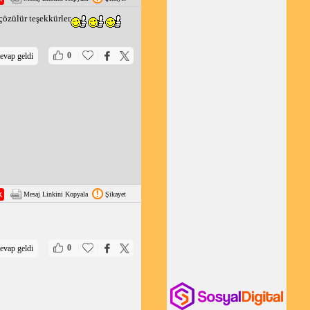
çözülür teşekkürler
|
|
0
evap geldi
Mesaj Linkini Kopyala
Şikayet
|
|
0
evap geldi