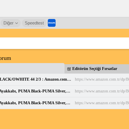
Diğer
Speedtest
yorum
Editörün Seçtiği Fırsatlar
adidas Erkek PARK ST Ayakkabı CBLACK/CBLACK/OWHITE 44 2/3 : Amazon.com.tr: Moda
https://www.amazon.com.tr/d
PUMA BELLA DONNA DayINight Kadın Spor Ayakkabı, PUMA Black-PUMA Silver, 35.5 : Amazon.com.tr: Moda
https://www.amazon.com.tr/dp
PUMA BELLA DONNA DayINight Kadın Spor Ayakkabı, PUMA Black-PUMA Silver, 35.5 : Amazon.com.tr: Moda
https://www.amazon.com.tr/dp