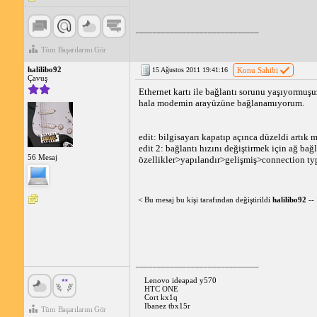
_____________________________
Tüm Başarılarını Gör
halilibo92
15 Ağustos 2011 19:41:16
Konu Sahibi
Çavuş
Ethernet kartı ile bağlantı sorunu yaşıyormu
hala modemin arayüzüne bağlanamıyorum.
edit: bilgisayarı kapatıp açınca düzeldi artık
edit 2: bağlantı hızını değiştirmek için ağ ba
56 Mesaj
özellikler>yapılandır>gelişmiş>connection ty
< Bu mesaj bu kişi tarafından değiştirildi
halilibo92
--
_____________________________
Lenovo ideapad y570
HTC ONE
Cort kx1q
Ibanez tbx15r
Tüm Başarılarını Gör