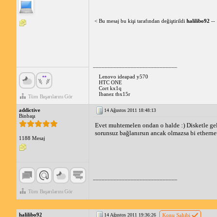
< Bu mesaj bu kişi tarafından değiştirildi
halilibo92
--
_____________________________
Lenovo ideapad y570
HTC ONE
Cort kx1q
Ibanez tbx15r
Tüm Başarılarını Gör
addictive
14 Ağustos 2011 18:48:13
Binbaşı
Evet muhtemelen ondan o halde :) Disketle gele
sorunsuz bağlanırsın ancak olmazsa bi ethernet 
1188 Mesaj
_____________________________
Tüm Başarılarını Gör
halilibo92
14 Ağustos 2011 19:36:26
Konu Sahibi