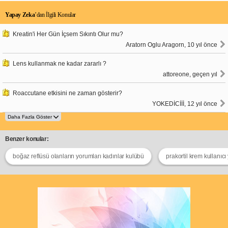
Yapay Zeka
’dan İlgili Konular
Kreatin'i Her Gün İçsem Sıkıntı Olur mu?
Aratorn Oglu Aragorn, 10 yıl önce
Lens kullanmak ne kadar zararlı ?
attoreone, geçen yıl
Roaccutane etkisini ne zaman gösterir?
YOKEDİCİİİ, 12 yıl önce
Benzer konular:
boğaz reflüsü olanların yorumları kadınlar kulübü
prakortil krem kullanıcı