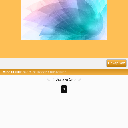
Cevap Yaz
Minoxil kullansam ne kadar etkisi olur?
Sayfaya Git
1