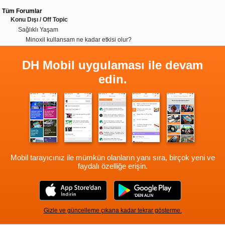
Tüm Forumlar
Konu Dışı / Off Topic
Sağlıklı Yaşam
Minoxil kullansam ne kadar etkisi olur?
DH Mobil uygulaması ile devam
edin.
Mobil tarayıcınız ile mümkün olanların yanı sıra, birçok yeni ve
faydalı özelliğe erişin.
Gizle ve güncelleme çıkana kadar tekrar gösterme.