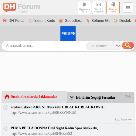
Uygulama
Teknoloji
Giriş ve
ile Aç
Haberleri
Kayıt
DH Portal
İndirim Kodu
Speedtest
Bölüme Git
Destek
Sıcak Fırsatlarda Tıklananlar
Gizle
Editörün Seçtiği Fırsatlar
adidas Erkek PARK ST Ayakkabı CBLACK/CBLACK/OWH...
https://www.amazon.com.tr/dp/B0BZRYNN5M
8 sa. önce
PUMA BELLA DONNA DayINight Kadın Spor Ayakkabı,...
https://www.amazon.com.tr/dp/B0F83Z83S2