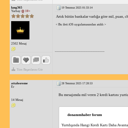
kıng365
19 Temmuz 2025 01:33:14
Yarbay
10+
Artık bütün bankalar varlığa göre mil, puan, 
< Bu ileti iOS uygulamasından atıldı >
2502 Mesaj
_____________________________
Tüm Başarılarını Gör
attalosrome
28 Temmuz 2025 17:28:53
Er
Bu mesajımda mil veren 2 kredi kartını yurtiçi
14 Mesaj
donanımhaber forum
Yurtdışında Hangi Kredi Kartı Daha Avanta