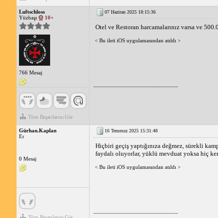
Luftschloss
07 Haziran 2025 18:15:36
Yüzbaşı
10+
Otel ve Restoran harcamalarınız varsa ve 500.0
< Bu ileti iOS uygulamasından atıldı >
766 Mesaj
_____________________________
Tüm Başarılarını Gör
Gürhan.Kaplan
16 Temmuz 2025 15:31:48
Er
Hiçbiri geçiş yaptığınıza değmez, sürekli kam
faydalı oluyorlar, yüklü mevduat yoksa hiç k
0 Mesaj
< Bu ileti iOS uygulamasından atıldı >
_____________________________
Tüm Başarılarını Gör