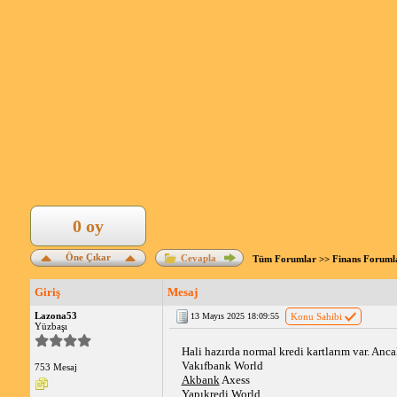
0 oy
Öne Çıkar
Cevapla
Tüm Forumlar
>>
Finans Foruml
Giriş
Mesaj
Lazona53
13 Mayıs 2025 18:09:55
Konu Sahibi
Yüzbaşı
Hali hazırda normal kredi kartlarım var. Anc
Vakıfbank World
753 Mesaj
Akbank
 Axess
Yapıkredi World