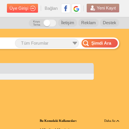
Yeni Kayıt
Üye Girişi
Bağlan
Koyu
İletişim
Reklam
Destek
Tema
Tüm Forumlar
Şimdi Ara
Bu Konudaki Kullanıcılar:
Daha Az