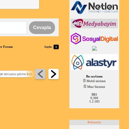
Cevapla
er Forum
Sayfa:
1
ptt atm para çekme limiti
enpara hangi bank
Bu sayfanın
Mobil sürümü
Mini Sürümü
BR1
0,360
1.2.165
Reklamlar