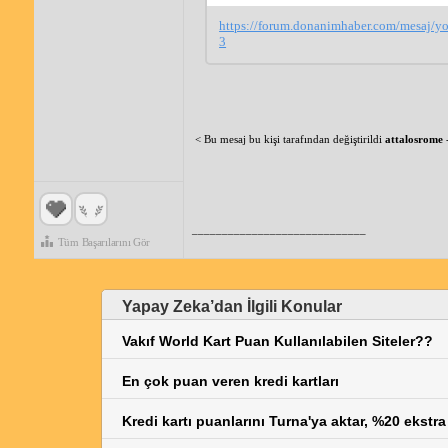
https://forum.donanimhaber.com/mesaj/
3
< Bu mesaj bu kişi tarafından değiştirildi
attalosrome
_____________________________
Tüm Başarılarını Gör
Yapay Zeka’dan İlgili Konular
Vakıf World Kart Puan Kullanılabilen Siteler??
En çok puan veren kredi kartları
Kredi kartı puanlarını Turna'ya aktar, %20 ekstr