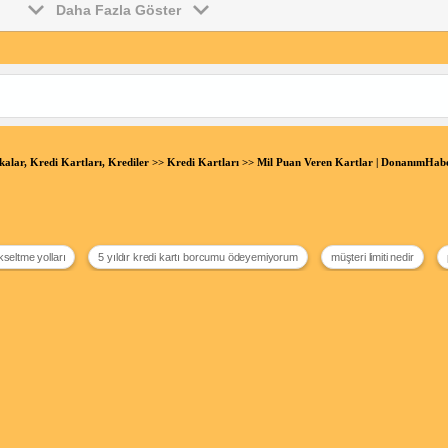
Daha Fazla Göster
alar, Kredi Kartları, Krediler
>>
Kredi Kartları
>> Mil Puan Veren Kartlar | DonanımHab
kseltme yolları
5 yıldır kredi kartı borcumu ödeyemiyorum
müşteri limiti nedir