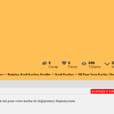
9
0
698
D
Cevap
Favori
Tıklama
İ
arı
>>
Bankalar, Kredi Kartları, Krediler
>>
Kredi Kartları
>> Mil Puan Veren Kartlar | 
ak mil puan veren kartlar ile değiştirmeyi düşünüyorum. 