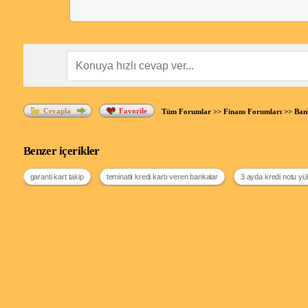
Cevapla
Favorile
Tüm Forumlar
>>
Finans Forumları
>>
Bank
Benzer içerikler
garanti kart takip
teminatlı kredi kartı veren bankalar
3 ayda kredi notu yü