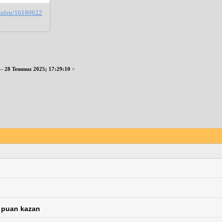
yonlen/16180622
--
28 Temmuz 2025; 17:29:10
>
a puan kazan