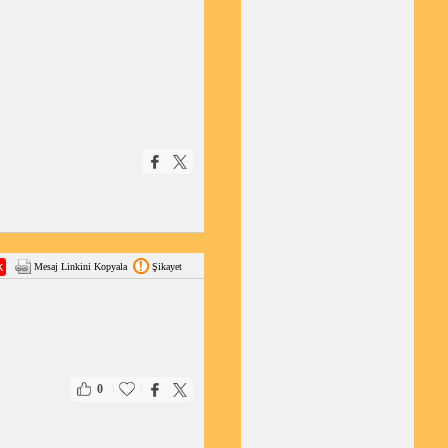
Mesaj Linkini Kopyala
Şikayet
|
|
0