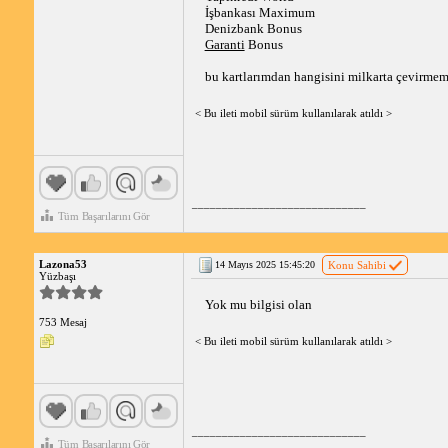
İşbankası Maximum
Denizbank Bonus
Garanti
 Bonus
bu kartlarımdan hangisini milkarta çevirmem 
< Bu ileti mobil sürüm kullanılarak atıldı >
_____________________________
Tüm Başarılarını Gör
Lazona53
14 Mayıs 2025 15:45:20
Konu Sahibi
Yüzbaşı
Yok mu bilgisi olan
753 Mesaj
< Bu ileti mobil sürüm kullanılarak atıldı >
_____________________________
Tüm Başarılarını Gör