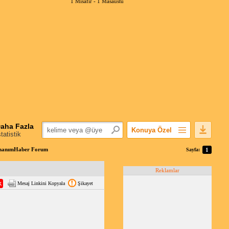
1 Misafir -
1 Masaüstü
aha Fazla
Konuya Özel
statistik
Favorilerime Ekle
DonanımHaber Forum
Sayfa:
1
Konuyu Açandan
Reklamlar
Popüler Mesajlar
Mesaj Linkini Kopyala
Şikayet
Linkli Mesajlar
Yazdır
E-Posta Aboneliği
Konuyu Gizle