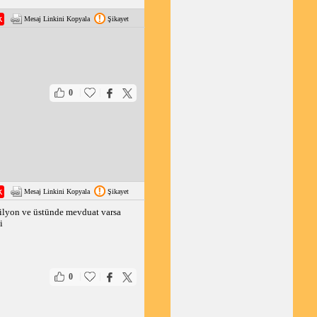
Mesaj Linkini Kopyala
Şikayet
|
|
0
Mesaj Linkini Kopyala
Şikayet
milyon ve üstünde mevduat varsa
i
|
|
0