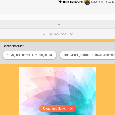
Ekin Berkyürek
kullanıcısına yanıt
0,149
Reklamı Atla
Benzer konular:
21 yaşında üniversiteye başlamak
limit tyt türkçe deneme cevap anahtar
Uygulama ile Aç