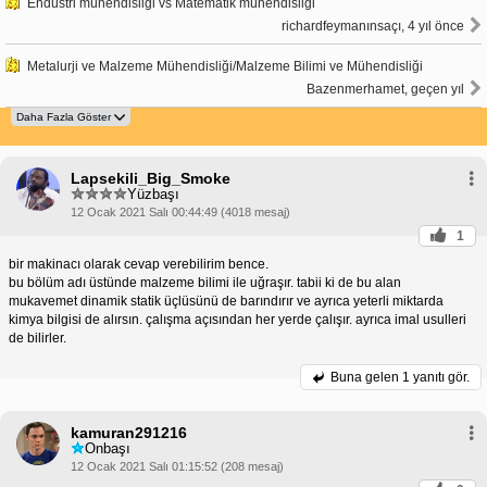
Endüstri mühendisliği vs Matematik mühendisliği
richardfeymanınsaçı, 4 yıl önce
Metalurji ve Malzeme Mühendisliği/Malzeme Bilimi ve Mühendisliği
Bazenmerhamet, geçen yıl
Lapsekili_Big_Smoke
Yüzbaşı
12 Ocak 2021 Salı 00:44:49 (4018 mesaj)
1
bir makinacı olarak cevap verebilirim bence.
bu bölüm adı üstünde malzeme bilimi ile uğraşır. tabii ki de bu alan
mukavemet dinamik statik üçlüsünü de barındırır ve ayrıca yeterli miktarda
kimya bilgisi de alırsın. çalışma açısından her yerde çalışır. ayrıca imal usulleri
de bilirler.
Buna gelen
1 yanıtı gör.
kamuran291216
Onbaşı
12 Ocak 2021 Salı 01:15:52 (208 mesaj)