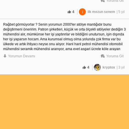
Yoruma Git
4
i
ilk mezun senem
| 5 yıl
Rağbet görmüyorlar ? Senin yorumun 2000'ler atölye mantığıdır bunu 
değiştirmeni öneririm. Patron şirketleri, küçük ve orta ölçekli atölyeler dediğin 3 
mühendisi alır, mümkünse her işi yaptırırlar ve bildiğini unutursun, işin dışında 
her işi yaparsın hocam. Ama kurumsal olmuş olma yolunda çok firma var bu 
ülkede ve artık ihtiyacı neyse onu alıyor. Harıl harıl petrol mühendisi otomobil 
mühendisi seramik mühendisi aranıyor, ama evet asgari ücrete köle arayan 
sözde firmalar alır 2 makine mühendisi kalitecide yapar üretimci de yapar. Ben 
Yorumun Devamı
Yoruma Git
metalürji ve malzeme mühendisiyim, öyle ODTÜ felan değil Eskişehir 
Osmangazi üniversitesi mezunuyum. Mezun olmadan işe girdim açıkçası 10 dk 
4
kryptox
| 3 yıl
iş aramadım. 2.5 yıldır çalışıyorum sanırım senin gezmediğin şehir kadar ülke 
gezdim. Şuan Türkiye'nin en büyük firmasında çalışıyorum, ama inan hiç 
rağbet görmedim :)