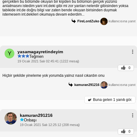
gerçekten bu bölümde okuyan bir kişiden bu bölümün gerçek yüzünü
anlatmasını istedim yani int.deki gibi mi zor yanları nelerdir gibisinden yoksa
tabikide int.de doğru bilgi var zaten bende okuyan birisinden duymak
istemesem int.dekileri okumaya devam ederdim...
FireLordZuko
kullanıcısına yanıt
yasamagayretindeyim
Y
Teğmen
19 Ocak 2021 Salı 02:45:41 (1222 mesaj)
0
Hiçbir şekilde yineleme yok yorumda yalnız nasıl cıkardın onu
kamuran291216
kullanıcısına yanıt
Buna gelen
1 yanıtı gör.
kamuran291216
Onbaşı
19 Ocak 2021 Salı 12:25:12 (208 mesaj)
0