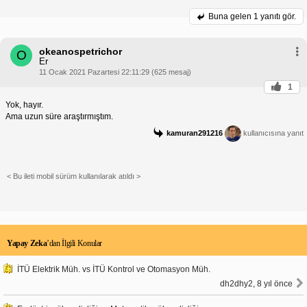
Buna gelen
1 yanıtı gör.
okeanospetrichor
O
Er
11 Ocak 2021 Pazartesi 22:11:29 (625 mesaj)
1
Yok, hayır.
Ama uzun süre araştırmıştım.
kamuran291216
kullanıcısına yanıt
< Bu ileti mobil sürüm kullanılarak atıldı >
Yapay Zeka
’dan İlgili Konular
İTÜ Elektrik Müh. vs İTÜ Kontrol ve Otomasyon Müh.
dh2dhy2, 8 yıl önce