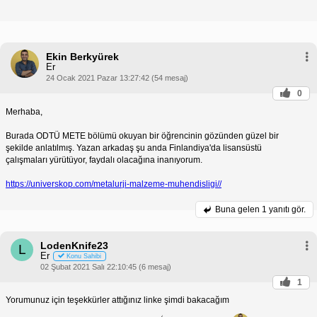
Ekin Berkyürek
Er
24 Ocak 2021 Pazar 13:27:42 (54 mesaj)
0
Merhaba,
Burada ODTÜ METE bölümü okuyan bir öğrencinin gözünden güzel bir
şekilde anlatılmış. Yazan arkadaş şu anda Finlandiya'da lisansüstü
çalışmaları yürütüyor, faydalı olacağına inanıyorum.
https://universkop.com/metalurji-malzeme-muhendisligi//
Buna gelen
1 yanıtı gör.
LodenKnife23
L
Er
Konu Sahibi
02 Şubat 2021 Salı 22:10:45 (6 mesaj)
1
Yorumunuz için teşekkürler attığınız linke şimdi bakacağım