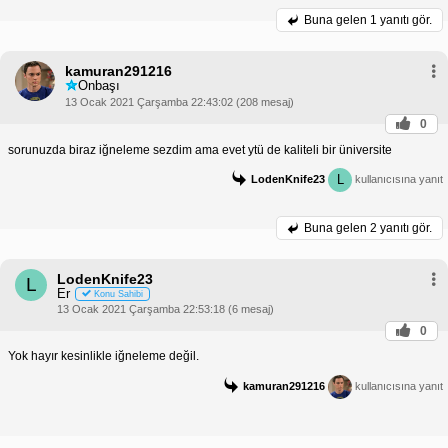
Buna gelen
1 yanıtı gör.
kamuran291216
Onbaşı
13 Ocak 2021 Çarşamba 22:43:02 (208 mesaj)
0
sorunuzda biraz iğneleme sezdim ama evet ytü de kaliteli bir üniversite
L
LodenKnife23
kullanıcısına yanıt
Buna gelen
2 yanıtı gör.
LodenKnife23
L
Er
Konu Sahibi
13 Ocak 2021 Çarşamba 22:53:18 (6 mesaj)
0
Yok hayır kesinlikle iğneleme değil.
kamuran291216
kullanıcısına yanıt