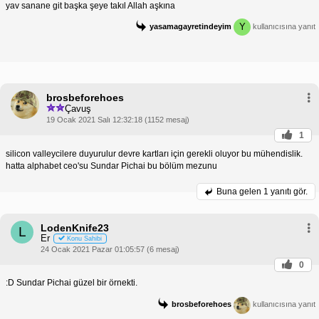
yav sanane git başka şeye takıl Allah aşkına
Y
yasamagayretindeyim
kullanıcısına yanıt
brosbeforehoes
Çavuş
19 Ocak 2021 Salı 12:32:18 (1152 mesaj)
1
silicon valleycilere duyurulur devre kartları için gerekli oluyor bu mühendislik.
hatta alphabet ceo'su Sundar Pichai bu bölüm mezunu
Buna gelen
1 yanıtı gör.
LodenKnife23
L
Er
Konu Sahibi
24 Ocak 2021 Pazar 01:05:57 (6 mesaj)
0
:D Sundar Pichai güzel bir örnekti.
brosbeforehoes
kullanıcısına yanıt