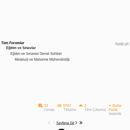
Tüm Forumlar
Aşağı git
Eğitim ve Sınavlar
Eğitim ve Sınavlar Genel Sohbet
Metalurji ve Malzeme Mühendisliği
33
9707
2
Daha
Cevap
Tıklama
Öne Çıkarma
Fazla
İstatistik
Sayfaya Git