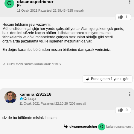
okeanospetrichor
O
mı?
Er
Metalurji ve Malzeme Mühendisliği için gelecek
11 Ocak 2021 Pazartesi 21:39:43 (625 mesaj)
parlak görünmektedir. Toplumun sürdürülebilir ve
yenilikçi malzemeler ihtiyacı ile endüstrilerin yeni
1
teknolojilere olan talebi, bu alandaki profesyonellere
Hocam bildiğim şeyi yazayım:
olan talebi artırmaktadır.
Mühendislerin çalıştığı her yerde çalışabiliyorlar. Alanı gerçekten çok geniş,
Metalurji ve Malzeme Mühendisliği Okunur mu?
bazı dersleri sözele kaçan bölüm. İstihdam oranını bilmiyorum ama
Metalurji ve Malzeme Mühendisliği, zorlu bir alandır
fabrikalarda ve dökümhanelerde çalışan mezunları olduğu gibi steril
ancak meraklı ve analitik düşünenler için
ortamlarda pazarlama vs. ile ilgilenen mezunları da var.
ödüllendirici bir kariyer yolu sunar. Bu alanda
En doğru kararı bu bölümden mezun birilerine danışarak verirsiniz.
başarılı olmak için güçlü bir matematik ve fen bilgisi
altyapısına sahip olmak ve problem çözme ve
analitik beceriler geliştirmek önemlidir.
< Bu ileti mobil sürüm kullanılarak atıldı >
Metalurji ve Malzeme Mühendisliği, geleceği
şekillendiren yenilikçi bir alandır. Bu alanda bir
kariyer düşünüyorsanız, gelecekte parlak bir kariyer
Buna gelen
1 yanıtı gör.
fırsatına sahip olacağınızı unutmayın.
kamuran291216
Onbaşı
11 Ocak 2021 Pazartesi 22:10:29 (208 mesaj)
0
siz de bu bölümde misiniz hocam
O
okeanospetrichor
kullanıcısına yanıt