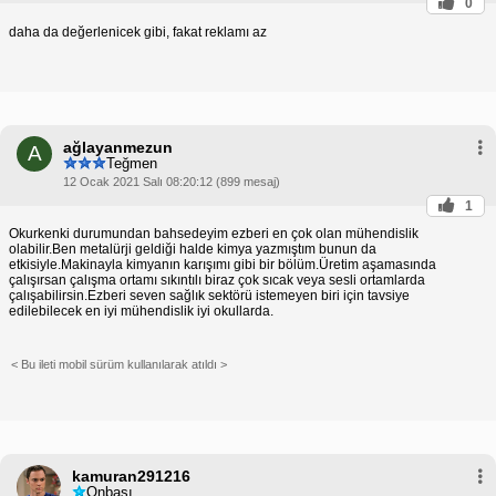
0
daha da değerlenicek gibi, fakat reklamı az
ağlayanmezun
A
Teğmen
12 Ocak 2021 Salı 08:20:12 (899 mesaj)
1
Okurkenki durumundan bahsedeyim ezberi en çok olan mühendislik
olabilir.Ben metalürji geldiği halde kimya yazmıştım bunun da
etkisiyle.Makinayla kimyanın karışımı gibi bir bölüm.Üretim aşamasında
çalışırsan çalışma ortamı sıkıntılı biraz çok sıcak veya sesli ortamlarda
çalışabilirsin.Ezberi seven sağlık sektörü istemeyen biri için tavsiye
edilebilecek en iyi mühendislik iyi okullarda.
< Bu ileti mobil sürüm kullanılarak atıldı >
kamuran291216
Onbaşı