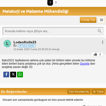
1
2
Metalurji ve Malzeme Mühendisliği
Cevap Yaz
LodenKnife23
L
Er
Konu Sahibi
11 Aralık 2020 Cuma 23:36:59 (6 mesaj)
2
#yks2021 tayfadanım aklıma çok yatan bir bölüm lakin yinede bu bölümü
bilen birileri bana anlatırsa çok iyi olur. (Ama gerçekten bilen
Google
dan
araştırıp yazan değil :D)
En Beğenilenler
Tüm Yorumları Aç
Tümü
Hocam son zamanlarda gordugum en bos yorum tebrik ederim