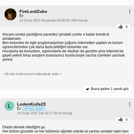
FireLordZuko
Er
14 Ocak 2021 Perşembe 00:06:55 (309 mesaj)
0
Hocam sonda yazdığınız parantez içindeki cumle o kadar komik ki
anlatamam.
Ben bolumler ile ilgili araştırmalarimin çoğunu internetten yaptım ve bolum
ogrencilerinden çok daha fazla bildiğim bolumler var.
Hocalarla da konustum, ogrencilerle de okullari da gezdim ama internet da
gayet yeterli biraz araştırın bulursunuz burda boyle sacma cümleler yazmak
yerine.
< Bu ileti mobil sürüm kullanılarak atıldı >
Buna gelen
1 yanıtı gör.
LodenKnife23
L
Er
Konu Sahibi
19 Ocak 2021 Salı 02:17:08 (6 mesaj)
0
Orada demek istediğim şu:
Her bölüm güzeldir ve her bölümün ağırlıklı olarak iyi yanları anlatılır lakin ben