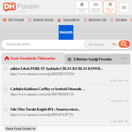
Uygulama
Teknoloji
Giriş ve
ile Aç
Haberleri
Kayıt
DH Portal
İndirim Kodu
Speedtest
Bölüme Git
Destek
Sıcak Fırsatlarda Tıklananlar
Gizle
Editörün Seçtiği Fırsatlar
adidas Erkek PARK ST Ayakkabı CBLACK/CBLACK/OWH...
https://www.amazon.com.tr/dp/B0BZRYNN5M
20 sa. önce
Carlinkit Kablosuz CarPlay ve Android Otomatik ...
https://www.amazon.com.tr/dp/B0FNMHBV3S
4 sa. önce
Solo Ultra Tuvalet Kağıdı 40'lı : Amazon.com.tr...
https://www.amazon.com.tr/dp/B0H4NXRYT6
5 sa. önce