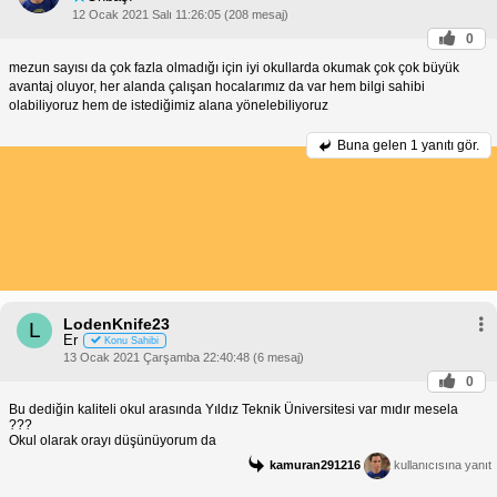
12 Ocak 2021 Salı 11:26:05 (208 mesaj)
0
mezun sayısı da çok fazla olmadığı için iyi okullarda okumak çok çok büyük
avantaj oluyor, her alanda çalışan hocalarımız da var hem bilgi sahibi
olabiliyoruz hem de istediğimiz alana yönelebiliyoruz
Buna gelen
1 yanıtı gör.
LodenKnife23
L
Er
Konu Sahibi
13 Ocak 2021 Çarşamba 22:40:48 (6 mesaj)
0
Bu dediğin kaliteli okul arasında Yıldız Teknik Üniversitesi var mıdır mesela
???
Okul olarak orayı düşünüyorum da
kamuran291216
kullanıcısına yanıt