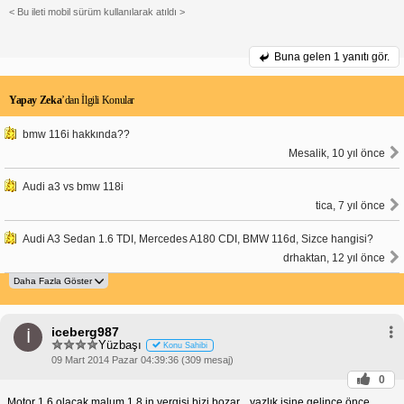
< Bu ileti mobil sürüm kullanılarak atıldı >
Buna gelen
1 yanıtı gör.
Yapay Zeka
’dan İlgili Konular
bmw 116i hakkında??
Mesalik, 10 yıl önce
Audi a3 vs bmw 118i
tica, 7 yıl önce
Audi A3 Sedan 1.6 TDI, Mercedes A180 CDI, BMW 116d, Sizce hangisi?
drhaktan, 12 yıl önce
iceberg987
İ
Yüzbaşı
Konu Sahibi
09 Mart 2014 Pazar 04:39:36 (309 mesaj)
0
Motor 1.6 olacak malum 1.8 in vergisi bizi bozar... yazlık işine gelince önce