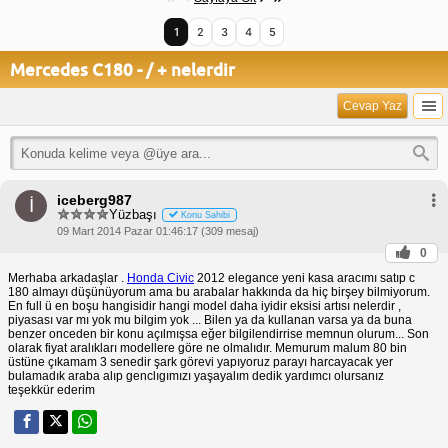
1
2
3
4
5
Mercedes C180 - / + nelerdir
Cevap Yaz
iceberg987
İ
Yüzbaşı
Konu Sahibi
09 Mart 2014 Pazar 01:46:17 (309 mesaj)
0
Merhaba arkadaşlar .
Honda Civic
2012 elegance yeni kasa aracımı satıp c
180 almayı düşünüyorum ama bu arabalar hakkında da hiç birşey bilmiyorum.
En full ü en boşu hangisidir hangi model daha iyidir eksisi artısı nelerdir ,
piyasası var mı yok mu bilgim yok ... Bilen ya da kullanan varsa ya da buna
benzer onceden bir konu açılmışsa eğer bilgilendirrise memnun olurum... Son
olarak fiyat aralıkları modellere göre ne olmalıdır. Memurum malum 80 bin
üstüne çıkamam 3 senedir şark görevi yapıyoruz parayı harcayacak yer
bulamadık araba alıp genclıgımızı yaşayalım dedik yardımcı olursanız
teşekkür ederim