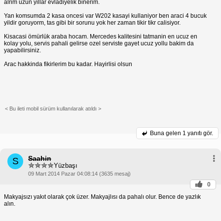
alrim uzun yillar evladiyelik binerim.
Yan komsumda 2 kasa oncesi var W202 kasayi kullaniyor ben araci 4 bucuk
yildir goruyorm, tas gibi bir sorunu yok her zaman tikir tikr calisiyor.
Kisacasi ömürlük araba hocam. Mercedes kalitesini tatmanin en ucuz en
kolay yolu, servis pahali gelirse ozel serviste gayet ucuz yollu bakim da
yapabilirsiniz.
Arac hakkinda fikirlerim bu kadar. Hayirlisi olsun
< Bu ileti mobil sürüm kullanılarak atıldı >
Buna gelen
1 yanıtı gör.
Saahin
S
Yüzbaşı
09 Mart 2014 Pazar 04:08:14 (3635 mesaj)
0
Makyajsızı yakıt olarak çok üzer. Makyajlısı da pahalı olur. Bence de yazlık
alın.