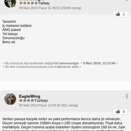
Yarbay
09 Mart 2014 Pazar 11:46:01 (22445 mesaj)
1
Tasarimi
İç mekanin kalitesi
AMG paketi
Yol tutuşu
Sorunsuzluğu
İkinci eli
< Bu mesaj bu kişi tarafından değiştirildi
senersongur
--
9 Mart 2014; 12:13:40
>
< Bu ileti m.bolumsonucanavari.com kullanılarak atıldı >
EagleWing
Yüzbaşı
09 Mart 2014 Pazar 12:04:25 (821 mesaj)
0
Verilen paraya karşılık motor ve yakıt performansı bence daha iyi olmalıydı...
Geçen seneydi sanırım 106bin liraya c-180 coupe alınabiliyordu. Fiyat daha
mantıklıydı. Geçen hanıma araba bakarken fiyatını sormuştum 168 mi ne, öyle