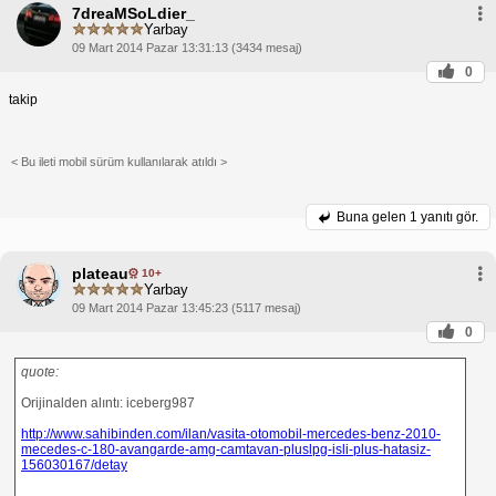
7dreaMSoLdier_
Yarbay
09 Mart 2014 Pazar 13:31:13 (3434 mesaj)
0
takip
< Bu ileti mobil sürüm kullanılarak atıldı >
Buna gelen
1 yanıtı gör.
plateau
10+
Yarbay
09 Mart 2014 Pazar 13:45:23 (5117 mesaj)
0
quote:
Orijinalden alıntı: iceberg987
http://www.sahibinden.com/ilan/vasita-otomobil-mercedes-benz-2010-
mecedes-c-180-avangarde-amg-camtavan-pluslpg-isli-plus-hatasiz-
156030167/detay