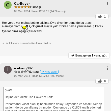
CarBuyer
C
Binbaşı
09 Mart 2014 Pazar 12:51:12 (1453 mesaj)
1
Her yerde var muhabbetine takılma.Öyle diyenler genelde bu aracı
alamayanlardır
Çok güzel araçtır yalnız biraz bekle yeni kasası çıkacak
fiyatlar biraz aşağı çekilecektir
< Bu ileti mobil sürüm kullanılarak atıldı >
Buna gelen
1 yanıtı gör.
iceberg987
İ
Yüzbaşı
Konu Sahibi
09 Mart 2014 Pazar 13:17:53 (309 mesaj)
0
quote:
Orijinalden alıntı: The Power of Faith
Performansı vasat olan, iç hacminden dolayı kaybeden ve Small Overlap
testlerinde de çuvallamış bir model. Çevremde de C180'i tercih edenlerin
büyük bir kısmı, masanın üzerine yıldızlı anahtar koyma derdinde