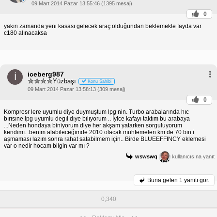
09 Mart 2014 Pazar 13:55:46 (1395 mesaj)
0
yakın zamanda yeni kasası gelecek araç olduğundan beklemekte fayda var
c180 alınacaksa
iceberg987
İ
Yüzbaşı
Konu Sahibi
09 Mart 2014 Pazar 13:58:13 (309 mesaj)
0
Komprosr lere uyumlu diye duymuştum lpg nin. Turbo arabalarında hıc
bırısıne lpg uyumlu degıl dıye bılıyorum .. İyice kafayı taktım bu arabaya
...Neden hondaya biniyorum diye her akşam yatarken sorguluyorum
kendımı...benım alabileceğimde 2010 olacak muhtemelen km de 70 bin i
aşmaması lazım sonra rahat satabilmem için.. Birde BLUEEFFINCY eklemesi
var o nedir hocam bilgin var mı ?
wswswq
kullanıcısına yanıt
Buna gelen
1 yanıtı gör.
0,340