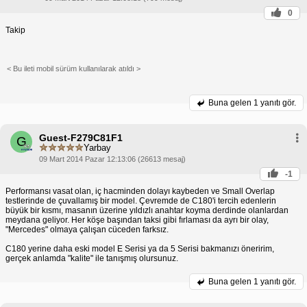
0
Takip
< Bu ileti mobil sürüm kullanılarak atıldı >
Buna gelen
1 yanıtı gör.
Guest-F279C81F1
G
Yarbay
09 Mart 2014 Pazar 12:13:06 (26613 mesaj)
-1
Performansı vasat olan, iç hacminden dolayı kaybeden ve Small Overlap
testlerinde de çuvallamış bir model. Çevremde de C180'i tercih edenlerin
büyük bir kısmı, masanın üzerine yıldızlı anahtar koyma derdinde olanlardan
meydana geliyor. Her köşe başından taksi gibi fırlaması da ayrı bir olay,
"Mercedes" olmaya çalışan cüceden farksız.
C180 yerine daha eski model E Serisi ya da 5 Serisi bakmanızı öneririm,
gerçek anlamda "kalite" ile tanışmış olursunuz.
Buna gelen
1 yanıtı gör.