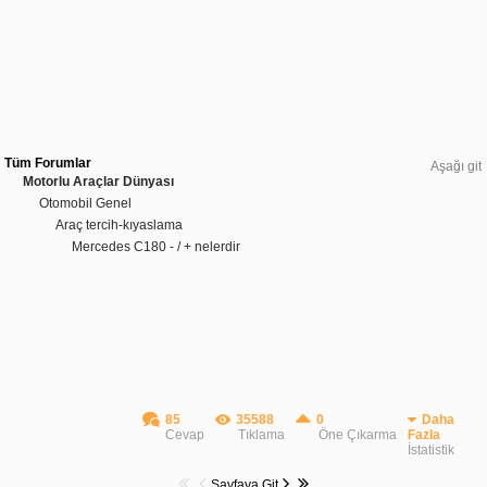
Tüm Forumlar
Aşağı git
Motorlu Araçlar Dünyası
Otomobil Genel
Araç tercih-kıyaslama
Mercedes C180 - / + nelerdir
85
35588
0
Daha
Cevap
Tıklama
Öne Çıkarma
Fazla
İstatistik
Sayfaya Git