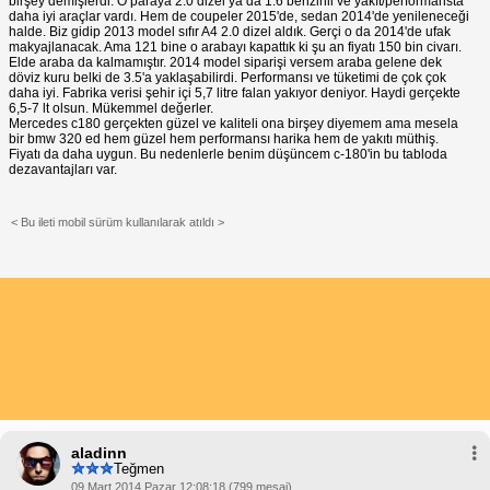
birşey demişlerdi. O paraya 2.0 dizel ya da 1.6 benzinli ve yakıt/performansta
daha iyi araçlar vardı. Hem de coupeler 2015'de, sedan 2014'de yenileneceği
halde. Biz gidip 2013 model sıfır A4 2.0 dizel aldık. Gerçi o da 2014'de ufak
makyajlanacak. Ama 121 bine o arabayı kapattık ki şu an fiyatı 150 bin civarı.
Elde araba da kalmamıştır. 2014 model siparişi versem araba gelene dek
döviz kuru belki de 3.5'a yaklaşabilirdi. Performansı ve tüketimi de çok çok
daha iyi. Fabrika verisi şehir içi 5,7 litre falan yakıyor deniyor. Haydi gerçekte
6,5-7 lt olsun. Mükemmel değerler.
Mercedes c180 gerçekten güzel ve kaliteli ona birşey diyemem ama mesela
bir bmw 320 ed hem güzel hem performansı harika hem de yakıtı müthiş.
Fiyatı da daha uygun. Bu nedenlerle benim düşüncem c-180'in bu tabloda
dezavantajları var.
< Bu ileti mobil sürüm kullanılarak atıldı >
aladinn
Teğmen
09 Mart 2014 Pazar 12:08:18 (799 mesaj)