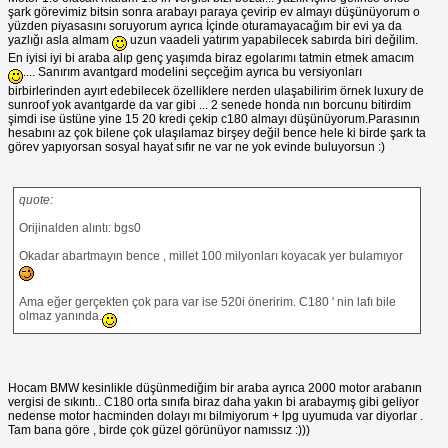
şark görevimiz bitsin sonra arabayı paraya çevirip ev almayı düşünüyorum o
yüzden piyasasını soruyorum ayrıca İçinde oturamayacağım bir evi ya da
yazlığı asla almam
uzun vaadeli yatırım yapabilecek sabırda biri değilim.
En iyisi iyi bi araba alıp genç yaşımda biraz egolarımı tatmin etmek amacım
.... Sanırım avantgard modelini seçceğim ayrıca bu versiyonları
birbirlerinden ayırt edebilecek özelliklere nerden ulaşabilirim örnek luxury de
sunroof yok avantgarde da var gibi ... 2 senede honda nın borcunu bitirdim
şimdi ise üstüne yine 15 20 kredi çekip c180 almayı düşünüyorum.Parasının
hesabını az çok bilene çok ulaşılamaz birşey değil bence hele ki birde şark ta
görev yapıyorsan sosyal hayat sıfır ne var ne yok evinde buluyorsun :)
quote:
Orijinalden alıntı: bgs0
Okadar abartmayın bence , millet 100 milyonları koyacak yer bulamıyor
Ama eğer gerçekten çok para var ise 520i öneririm. C180 ' nin lafı bile
olmaz yanında.
Hocam BMW kesinlikle düşünmediğim bir araba ayrıca 2000 motor arabanın
vergisi de sıkıntı.. C180 orta sınıfa biraz daha yakın bi arabaymış gibi geliyor
nedense motor hacminden dolayı mı bilmiyorum + lpg uyumuda var diyorlar .
Tam bana göre , birde çok güzel görünüyor namıssız :)))