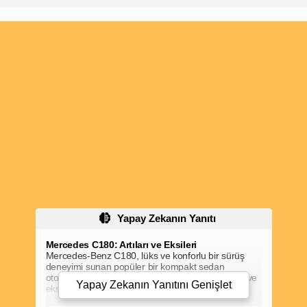
Yapay Zekanın Yanıtı
Mercedes C180: Artıları ve Eksileri
Mercedes-Benz C180, lüks ve konforlu bir sürüş
deneyimi sunan popüler bir kompakt sedan
otomobildir. Ancak, satın almadan önce artılarını ve
Yapay Zekanın Yanıtını
Genişlet
eksilerini dikkatle değerlendirmek önemlidir.
Artılar:
Şık ve sofistike tasarım:
C180, göz alıcı bir dış