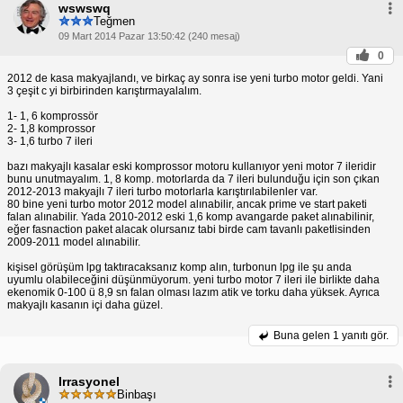
wswswq
Teğmen
09 Mart 2014 Pazar 13:50:42 (240 mesaj)
0
2012 de kasa makyajlandı, ve birkaç ay sonra ise yeni turbo motor geldi. Yani
3 çeşit c yi birbirinden karıştırmayalalım.
1- 1, 6 komprossör
2- 1,8 komprossor
3- 1,6 turbo 7 ileri
bazı makyajlı kasalar eski komprossor motoru kullanıyor yeni motor 7 ileridir
bunu unutmayalım. 1, 8 komp. motorlarda da 7 ileri bulunduğu için son çıkan
2012-2013 makyajlı 7 ileri turbo motorlarla karıştırılabilenler var.
80 bine yeni turbo motor 2012 model alınabilir, ancak prime ve start paketi
falan alınabilir. Yada 2010-2012 eski 1,6 komp avangarde paket alınabilinir,
eğer fasnaction paket alacak olursanız tabi birde cam tavanlı paketlisinden
2009-2011 model alınabilir.
kişisel görüşüm lpg taktıracaksanız komp alın, turbonun lpg ile şu anda
uyumlu olabileceğini düşünmüyorum. yeni turbo motor 7 ileri ile birlikte daha
ekenomik 0-100 ü 8,9 sn falan olması lazım atik ve torku daha yüksek. Ayrıca
makyajlı kasanın içi daha güzel.
Buna gelen
1 yanıtı gör.
Irrasyonel
Binbaşı