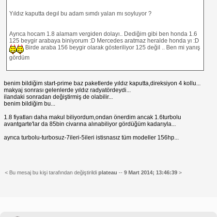
Yıldız kaputta degıl bu adam sımdı yalan mı soyluyor ?
Ayrıca hocam 1.8 alamam vergiden dolayı.. Dediğim gibi ben honda 1.6
125 beygir arabaya biniyorum :D Mercedes aratmaz heralde honda yı :D
Birde araba 156 beygir olarak gösteriliyor 125 değil .. Ben mi yanış
gördüm
benim bildiğim start-prime baz paketlerde yıldız kaputta,direksiyon 4 kollu...
makyaj sonrası gelenlerde yıldız radyatördeydi...
ilandaki sonradan değiştirmiş de olabilir...
benim bildiğim bu...
1.8 fiyatları daha makul biliyordum,ondan önerdim ancak 1.6turbolu
avantgarte'lar da 85bin civarına alınabiliyor gördüğüm kadarıyla...
ayrıca turbolu-turbosuz-7ileri-5ileri istisnasız tüm modeller 156hp...
< Bu mesaj bu kişi tarafından değiştirildi
plateau
--
9 Mart 2014; 13:46:39
>