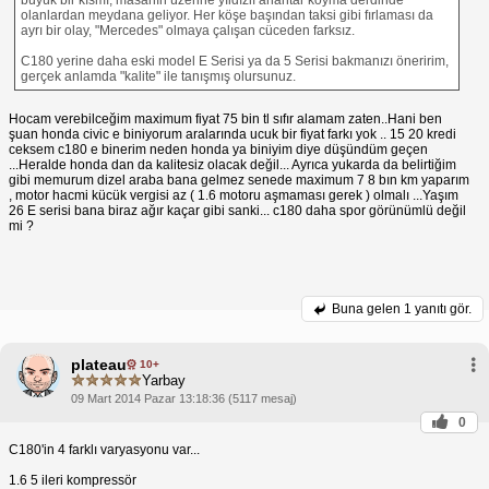
olanlardan meydana geliyor. Her köşe başından taksi gibi fırlaması da
ayrı bir olay, "Mercedes" olmaya çalışan cüceden farksız.
C180 yerine daha eski model E Serisi ya da 5 Serisi bakmanızı öneririm,
gerçek anlamda "kalite" ile tanışmış olursunuz.
Hocam verebilceğim maximum fiyat 75 bin tl sıfır alamam zaten..Hani ben
şuan honda civic e biniyorum aralarında ucuk bir fiyat farkı yok .. 15 20 kredi
ceksem c180 e binerim neden honda ya biniyim diye düşündüm geçen
...Heralde honda dan da kalitesiz olacak değil... Ayrıca yukarda da belirtiğim
gibi memurum dizel araba bana gelmez senede maximum 7 8 bın km yaparım
, motor hacmi kücük vergisi az ( 1.6 motoru aşmaması gerek ) olmalı ...Yaşım
26 E serisi bana biraz ağır kaçar gibi sanki... c180 daha spor görünümlü değil
mi ?
Buna gelen
1 yanıtı gör.
plateau
10+
Yarbay
09 Mart 2014 Pazar 13:18:36 (5117 mesaj)
0
C180'in 4 farklı varyasyonu var...
1.6 5 ileri kompressör