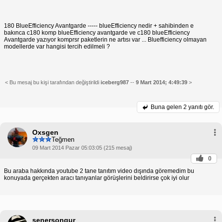
180 BlueEfficiency Avantgarde ----- blueEfficiency nedir + sahibinden e
bakınca c180 komp blueEfficiency avantgarde ve c180 blueEfficiency
Avantgarde yazıyor komprsr paketlerin ne artısı var ... Bluefficiency olmayan
modellerde var hangisi tercih edilmeli ?
< Bu mesaj bu kişi tarafından değiştirildi
iceberg987
--
9 Mart 2014; 4:49:39
>
Buna gelen
2 yanıtı gör.
Oxsgen
Teğmen
09 Mart 2014 Pazar 05:03:05 (215 mesaj)
0
Bu araba hakkında youtube 2 tane tanıtım video dışında göremedim bu
konuyada gerçekten aracı tanıyanlar görüşlerini beldirirse çok iyi olur
senersongur