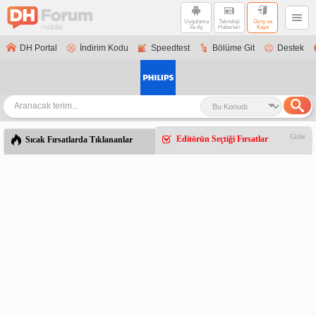
Uygulama
Teknoloji
Giriş ve
ile Aç
Haberleri
Kayıt
DH Portal
İndirim Kodu
Speedtest
Bölüme Git
Destek
Gizle
Editörün Seçtiği Fırsatlar
Sıcak Fırsatlarda Tıklananlar