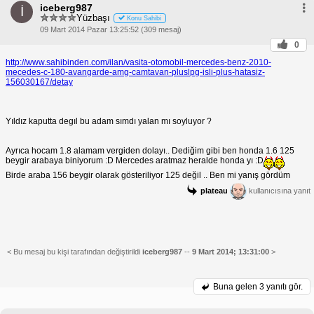
iceberg987
İ
Yüzbaşı
Konu Sahibi
09 Mart 2014 Pazar 13:25:52 (309 mesaj)
0
http://www.sahibinden.com/ilan/vasita-otomobil-mercedes-benz-2010-
mecedes-c-180-avangarde-amg-camtavan-pluslpg-isli-plus-hatasiz-
156030167/detay
Yıldız kaputta degıl bu adam sımdı yalan mı soyluyor ?
Ayrıca hocam 1.8 alamam vergiden dolayı.. Dediğim gibi ben honda 1.6 125
beygir arabaya biniyorum :D Mercedes aratmaz heralde honda yı :D
Birde araba 156 beygir olarak gösteriliyor 125 değil .. Ben mi yanış gördüm
plateau
kullanıcısına yanıt
< Bu mesaj bu kişi tarafından değiştirildi
iceberg987
--
9 Mart 2014; 13:31:00
>
Buna gelen
3 yanıtı gör.