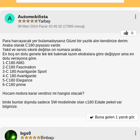
tasarıma ve lüks bir iç mekana sahiptir.
Güçlü ve verimli motor:
1,6 litrelik turboşarjlı
motoru etkileyici güç ve yakıt verimliliği sunar.
Modern özellikler:
Araç, MBUX bilgi-eğlence
Automobilista
A
sistemi, kör nokta izleme ve şerit takip yardımcısı
Yarbay
gibi modern teknolojilerle donatılmıştır.
09 Mart 2014 Pazar 02:45:32 (17965 mesaj)
Rahat ve geniş kabin:
C180, geniş ve rahat bir
kabine sahiptir. Arka koltuk yolcuları bile bolca
0
bacak ve baş mesafesine sahiptir.
Para harcayacak yer bulamadıysanız Güzel bir yazlık alın kendinize derim.
Eksiler:
Yüksek fiyat:
C180 diğer kompakt sedanlara
Araba olarak C180 piyasası vardır.
kıyasla pahalı bir seçenektir.
Yakıt ve servis sıkıntı değilse on numara araba.
Yüksek bakım maliyetleri:
Mercedes-Benz
En boş en dolu genele tek tek bakmak lazım ekstralara göre değişiyor ama en
araçları genellikle diğer markalardan daha yüksek
dolu versiyona göre.
bakım maliyetlerine sahiptir.
1-C180 AMG
Sınırlı bagaj alanı:
C180'in bagaj alanı bazı
2-C180 Fascination
rakiplerine kıyasla daha küçüktür.
3-C 180 Avantgarde Sport
Sert süspansiyon:
Bazı sürücüler, C180'in
4-C 180 Avantgarde
süspansiyonunun sert olduğunu ve engebeli
5-C180 Elegance
yollarda rahatsız edici olabileceğini bildirmiştir.
6-C180 prime
Sonuç:
Hocam motora karar verdiniz mi hangisi olacak?
Mercedes-Benz C180, şık, güçlü ve teknolojik
olarak gelişmiş bir otomobildir. Ancak, satın
birde bunlar dışında sadece SW modelinde olan c180 Estate peket var
almadan önce yüksek fiyatını, potansiyel bakım
bilginize.
maliyetlerini ve sınırlı bagaj alanını göz önünde
bulundurmalısın. Araştırmanı yaparak ve artılarını
Buna gelen
1 yanıtı gör.
ve eksilerini dikkatlice tartarak, C180'in senin için
doğru araç olup olmadığına karar verebilirsin.
bgs0
Binbaşı