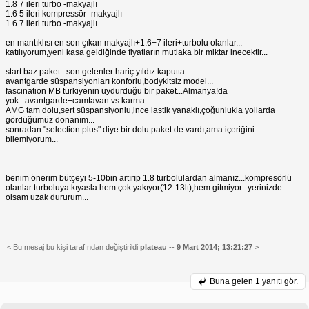
1.8 7 ileri turbo -makyajlı
1.6 5 ileri kompressör -makyajlı
1.6 7 ileri turbo -makyajlı
en mantıklısı en son çıkan makyajlı+1.6+7 ileri+turbolu olanlar...
katılıyorum,yeni kasa geldiğinde fiyatların mutlaka bir miktar inecektir...
start baz paket...son gelenler hariç yıldız kaputta...
avantgarde süspansiyonları konforlu,bodykitsiz model...
fascination MB türkiyenin uydurduğu bir paket...Almanya!da
yok...avantgarde+camtavan vs karma...
AMG tam dolu,sert süspansiyonlu,ince lastik yanaklı,çoğunlukla yollarda
gördüğümüz donanım...
sonradan "selection plus" diye bir dolu paket de vardı,ama içeriğini
bilemiyorum...
benim önerim bütçeyi 5-10bin artırıp 1.8 turbolulardan almanız...kompresörlü
olanlar turboluya kıyasla hem çok yakıyor(12-13lt),hem gitmiyor...yerinizde
olsam uzak dururum...
< Bu mesaj bu kişi tarafından değiştirildi
plateau
--
9 Mart 2014; 13:21:27
>
Buna gelen
1 yanıtı gör.