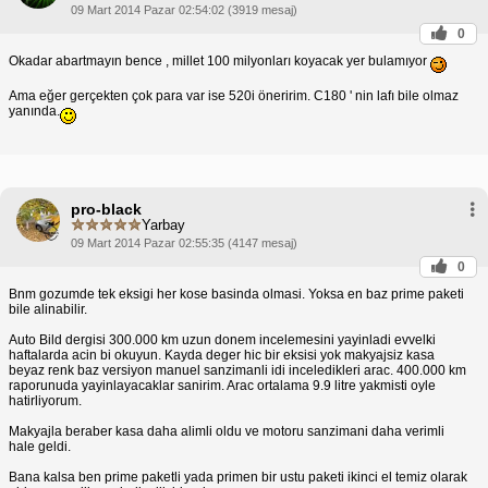
09 Mart 2014 Pazar 02:54:02 (3919 mesaj)
0
Okadar abartmayın bence , millet 100 milyonları koyacak yer bulamıyor
Ama eğer gerçekten çok para var ise 520i öneririm. C180 ' nin lafı bile olmaz
yanında.
pro-black
Yarbay
09 Mart 2014 Pazar 02:55:35 (4147 mesaj)
0
Bnm gozumde tek eksigi her kose basinda olmasi. Yoksa en baz prime paketi
bile alinabilir.
Auto Bild dergisi 300.000 km uzun donem incelemesini yayinladi evvelki
haftalarda acin bi okuyun. Kayda deger hic bir eksisi yok makyajsiz kasa
beyaz renk baz versiyon manuel sanzimanli idi inceledikleri arac. 400.000 km
raporunuda yayinlayacaklar sanirim. Arac ortalama 9.9 litre yakmisti oyle
hatirliyorum.
Makyajla beraber kasa daha alimli oldu ve motoru sanzimani daha verimli
hale geldi.
Bana kalsa ben prime paketli yada primen bir ustu paketi ikinci el temiz olarak