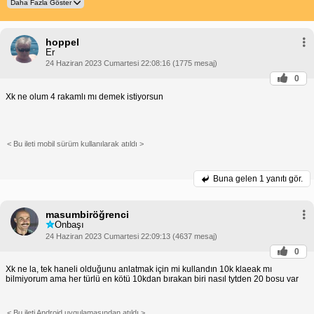
hoppel
Er
24 Haziran 2023 Cumartesi 22:08:16 (1775 mesaj)
0
Xk ne olum 4 rakamlı mı demek istiyorsun
< Bu ileti mobil sürüm kullanılarak atıldı >
Buna gelen
1 yanıtı gör.
masumbiröğrenci
Onbaşı
24 Haziran 2023 Cumartesi 22:09:13 (4637 mesaj)
0
Xk ne la, tek haneli olduğunu anlatmak için mi kullandın 10k klaeak mı
bilmiyorum ama her türlü en kötü 10kdan bırakan biri nasıl tytden 20 bosu var
< Bu ileti Android uygulamasından atıldı >