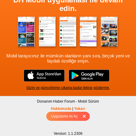
edin.
Mobil tarayıcınız ile mümkün olanların yanı sıra, birçok yeni ve
faydalı özelliğe erişin.
Gizle ve güncelleme çıkana kadar tekrar gösterme.
Donanım Haber Forum - Mobil Sürüm
Hakkımızda
|
Yukarı
Uygulama ile Aç
Tam sürüm için Tıklayınız
Version: 1.1.2306