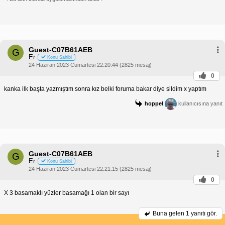
Guest-C07B61AEB
G
Er
Konu Sahibi
24 Haziran 2023 Cumartesi 22:20:44 (2825 mesaj)
0
kanka ilk başta yazmıştım sonra kız belki foruma bakar diye sildim x yaptım
hoppel
kullanıcısına yanıt
Guest-C07B61AEB
G
Er
Konu Sahibi
24 Haziran 2023 Cumartesi 22:21:15 (2825 mesaj)
0
X 3 basamaklı yüzler basamağı 1 olan bir sayı
Buna gelen
1 yanıtı gör.