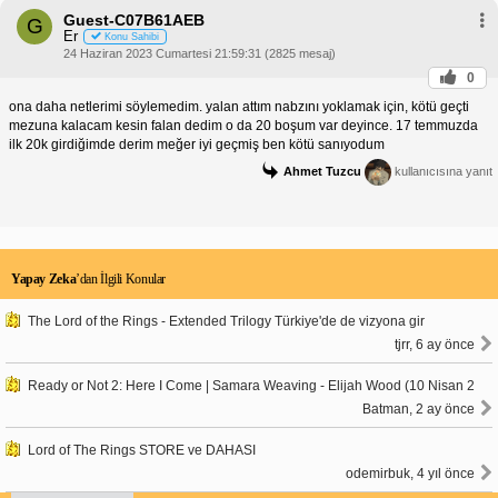
Guest-C07B61AEB
G
Er
Konu Sahibi
24 Haziran 2023 Cumartesi 21:59:31 (2825 mesaj)
0
ona daha netlerimi söylemedim. yalan attım nabzını yoklamak için, kötü geçti
mezuna kalacam kesin falan dedim o da 20 boşum var deyince. 17 temmuzda
ilk 20k girdiğimde derim meğer iyi geçmiş ben kötü sanıyodum
Ahmet Tuzcu
kullanıcısına yanıt
Yapay Zeka
’dan İlgili Konular
The Lord of the Rings - Extended Trilogy Türkiye'de de vizyona gir
tjrr, 6 ay önce
Ready or Not 2: Here I Come | Samara Weaving - Elijah Wood (10 Nisan 2
Batman, 2 ay önce
Lord of The Rings STORE ve DAHASI
odemirbuk, 4 yıl önce