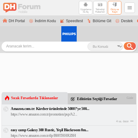
Uygulama
Teknoloji
Giriş ve
ile Aç
Haberleri
Kayıt
DH Portal
İndirim Kodu
Speedtest
Bölüme Git
Destek
Sıcak Fırsatlarda Tıklananlar
Gizle
Editörün Seçtiği Fırsatlar
Amazon.com.tr: Kärcher ürünlerinde 5000?'ye 500...
https://www.amazon.com.tr/promotion/psp/A2...
4 sa. önce
easy camp Galaxy 300 Rustic, Yeşil Blackroom 8m...
https://www.amazon.com.tr/dp/B08THHRZ8H