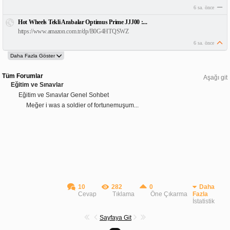
6 sa. önce
Hot Wheels Tekli Arabalar Optimus Prime JJJ00 :...
https://www.amazon.com.tr/dp/B0G4HTQSWZ
6 sa. önce
Tüm Forumlar
Aşağı git
Eğitim ve Sınavlar
Eğitim ve Sınavlar Genel Sohbet
Meğer i was a soldier of fortunemuşum...
10
282
0
Daha
Cevap
Tıklama
Öne Çıkarma
Fazla
İstatistik
Sayfaya Git