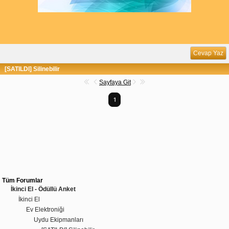
Cevap Yaz
[SATILDI] Silinebilir
Sayfaya Git
1
Tüm Forumlar
İkinci El - Ödüllü Anket
İkinci El
Ev Elektroniği
Uydu Ekipmanları