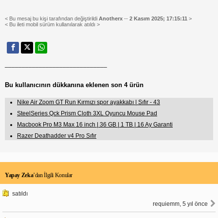
< Bu mesaj bu kişi tarafından değiştirildi
Anotherx
--
2 Kasım 2025; 17:15:11
>
< Bu ileti mobil sürüm kullanılarak atıldı >
______________________________
Bu kullanıcının dükkanına eklenen son 4 ürün
Nike Air Zoom GT Run Kırmızı spor ayakkabı | Sıfır - 43
SteelSeries Qck Prism Cloth 3XL Oyuncu Mouse Pad
Macbook Pro M3 Max 16 inch | 36 GB | 1 TB | 16 Ay Garanti
Razer Deathadder v4 Pro Sıfır
Yapay Zeka
’dan İlgili Konular
satıldı
requiemm, 5 yıl önce