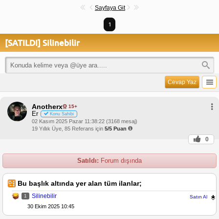
Sayfaya Git
1
[SATILDI] Silinebilir
Cevap Yaz
Anotherx
15+
Er
Konu Sahibi
02 Kasım 2025 Pazar 11:38:22 (3168 mesaj)
19 Yıllık Üye, 85 Referans için
5/5 Puan
0
Satıldı:
Forum dışında
Bu başlık altında yer alan tüm ilanlar;
Silinebilir
1
Satın Al
30 Ekim 2025 10:45