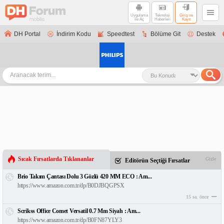
Uygulama
Teknoloji
Giriş ve
ile Aç
Haberleri
Kayıt
DH Portal
İndirim Kodu
Speedtest
Bölüme Git
Destek
Sıcak Fırsatlarda Tıklananlar
Gizle
Editörün Seçtiği Fırsatlar
Brio Takım Çantası Dolu 3 Gözlü 420 MM ECO : Am...
https://www.amazon.com.tr/dp/B0DJBQGPSX
15 sa. önce
Scrikss Office Comet Versatil 0.7 Mm Siyah : Am...
https://www.amazon.com.tr/dp/B0FN87YLY3