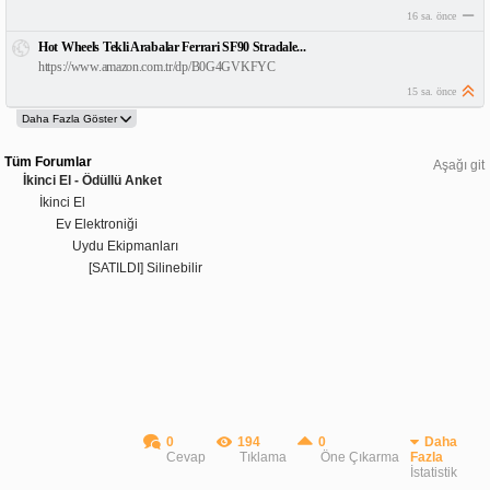
16 sa. önce
Hot Wheels Tekli Arabalar Ferrari SF90 Stradale...
https://www.amazon.com.tr/dp/B0G4GVKFYC
15 sa. önce
Tüm Forumlar
Aşağı git
İkinci El - Ödüllü Anket
İkinci El
Ev Elektroniği
Uydu Ekipmanları
[SATILDI] Silinebilir
0
194
0
Daha
Cevap
Tıklama
Öne Çıkarma
Fazla
İstatistik