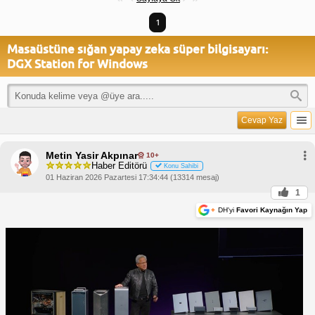
1
Masaüstüne sığan yapay zeka süper bilgisayarı:
DGX Station for Windows
Cevap Yaz
Metin Yasir Akpınar
10+
Haber Editörü
Konu Sahibi
01 Haziran 2026 Pazartesi 17:34:44 (13314 mesaj)
1
+
DH'yi
Favori Kaynağın Yap