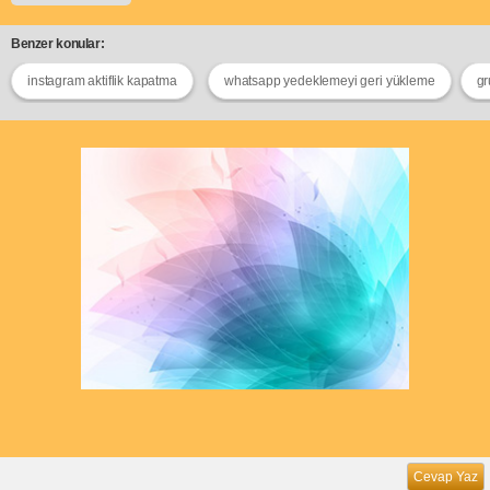
Benzer konular:
instagram aktiflik kapatma
whatsapp yedeklemeyi geri yükleme
gr
Cevap Yaz