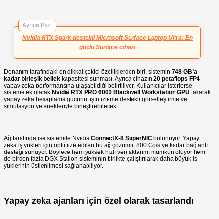
Ayrıca Bkz.
Nvidia RTX Spark destekli Microsoft Surface Laptop Ultra: En
güçlü Surface cihazı
Donanım tarafındaki en dikkat çekici özelliklerden biri, sistemin
748 GB’a
kadar birleşik bellek
kapasitesi sunması. Ayrıca cihazın
20 petaflops FP4
yapay zeka performansına ulaşabildiği belirtiliyor. Kullanıcılar isterlerse
sisteme ek olarak
Nvidia RTX PRO 6000 Blackwell Workstation GPU
takarak
yapay zeka hesaplama gücünü, ışın izleme destekli görselleştirme ve
simülasyon yetenekleriyle birleştirebilecek.
Ağ tarafında ise sistemde Nvidia
ConnectX-8 SuperNIC
bulunuyor. Yapay
zeka iş yükleri için optimize edilen bu ağ çözümü, 800 Gb/s’ye kadar bağlantı
desteği sunuyor. Böylece hem yüksek hızlı veri aktarımı mümkün oluyor hem
de birden fazla DGX Station sisteminin birlikte çalıştırılarak daha büyük iş
yüklerinin üstlenilmesi sağlanabiliyor.
Yapay zeka ajanları için özel olarak tasarlandı