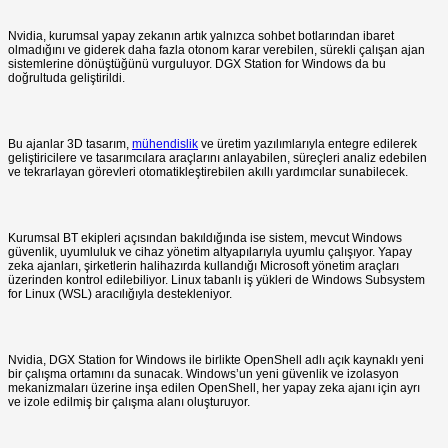
Nvidia, kurumsal yapay zekanın artık yalnızca sohbet botlarından ibaret
olmadığını ve giderek daha fazla otonom karar verebilen, sürekli çalışan ajan
sistemlerine dönüştüğünü vurguluyor. DGX Station for Windows da bu
doğrultuda geliştirildi.
Bu ajanlar 3D tasarım,
mühendislik
ve üretim yazılımlarıyla entegre edilerek
geliştiricilere ve tasarımcılara araçlarını anlayabilen, süreçleri analiz edebilen
ve tekrarlayan görevleri otomatikleştirebilen akıllı yardımcılar sunabilecek.
Kurumsal BT ekipleri açısından bakıldığında ise sistem, mevcut Windows
güvenlik, uyumluluk ve cihaz yönetim altyapılarıyla uyumlu çalışıyor. Yapay
zeka ajanları, şirketlerin halihazırda kullandığı Microsoft yönetim araçları
üzerinden kontrol edilebiliyor. Linux tabanlı iş yükleri de Windows Subsystem
for Linux (WSL) aracılığıyla destekleniyor.
Nvidia, DGX Station for Windows ile birlikte OpenShell adlı açık kaynaklı yeni
bir çalışma ortamını da sunacak. Windows’un yeni güvenlik ve izolasyon
mekanizmaları üzerine inşa edilen OpenShell, her yapay zeka ajanı için ayrı
ve izole edilmiş bir çalışma alanı oluşturuyor.