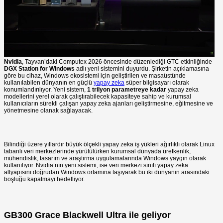
Nvidia
, Tayvan’daki Computex 2026 öncesinde düzenlediği GTC etkinliğinde
DGX Station for Windows
adlı yeni sistemini duyurdu. Şirketin açıklamasına
göre bu cihaz, Windows ekosistemi için geliştirilen ve masaüstünde
kullanılabilen dünyanın en güçlü
yapay zeka
süper bilgisayarı olarak
konumlandırılıyor. Yeni sistem,
1 trilyon parametreye kadar
yapay zeka
modellerini yerel olarak çalıştırabilecek kapasiteye sahip ve kurumsal
kullanıcıların sürekli çalışan yapay zeka ajanları geliştirmesine, eğitmesine ve
yönetmesine olanak sağlayacak.
Bilindiği üzere yıllardır büyük ölçekli yapay zeka iş yükleri ağırlıklı olarak Linux
tabanlı veri merkezlerinde yürütülürken kurumsal dünyada üretkenlik,
mühendislik, tasarım ve araştırma uygulamalarında Windows yaygın olarak
kullanılıyor. Nvidia’nın yeni sistemi, ise veri merkezi sınıfı yapay zeka
altyapısını doğrudan Windows ortamına taşıyarak bu iki dünyanın arasındaki
boşluğu kapatmayı hedefliyor.
GB300 Grace Blackwell Ultra ile geliyor