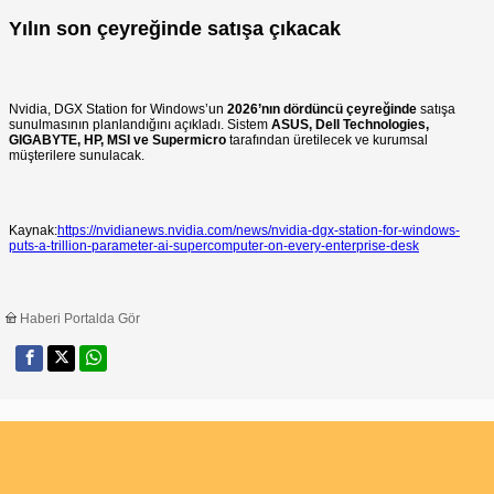
Yılın son çeyreğinde satışa çıkacak
Nvidia, DGX Station for Windows’un
2026’nın dördüncü çeyreğinde
satışa
sunulmasının planlandığını açıkladı. Sistem
ASUS, Dell Technologies,
GIGABYTE, HP, MSI ve Supermicro
tarafından üretilecek ve kurumsal
müşterilere sunulacak.
Kaynak:
https://nvidianews.nvidia.com/news/nvidia-dgx-station-for-windows-
puts-a-trillion-parameter-ai-supercomputer-on-every-enterprise-desk
Haberi Portalda Gör