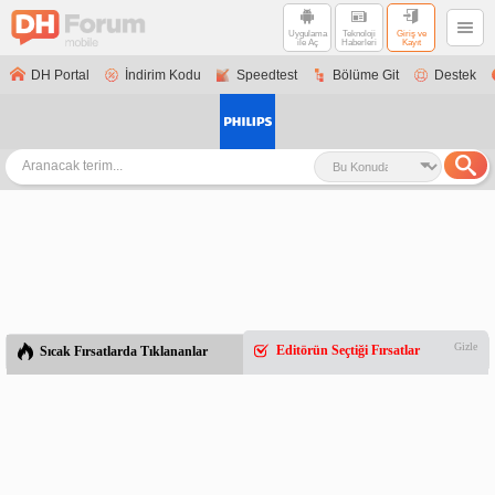
Uygulama
Teknoloji
Giriş ve
ile Aç
Haberleri
Kayıt
DH Portal
İndirim Kodu
Speedtest
Bölüme Git
Destek
Gizle
Editörün Seçtiği Fırsatlar
Sıcak Fırsatlarda Tıklananlar