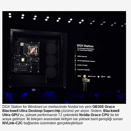
DGX Station for Windows’un merkezinde Nvidia’nın yeni
GB300 Grace
Blackwell Ultra Desktop Superchip
çözümü yer alıyor. Sistem,
Blackwell
Ultra GPU
’yu, yüksek performanslı 72 çekirdekli
Nvidia Grace CPU
ile bir
araya getiriyor. İki bileşen arasındaki iletişim ise yüksek bant genişliği sunan
NVLink-C2C
bağlantısı üzerinden gerçekleştiriliyor