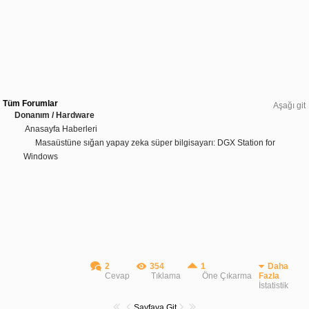
Tüm Forumlar
Aşağı git
Donanım / Hardware
Anasayfa Haberleri
Masaüstüne sığan yapay zeka süper bilgisayarı: DGX Station for
Windows
2
354
1
Daha
Cevap
Tıklama
Öne Çıkarma
Fazla
İstatistik
Sayfaya Git