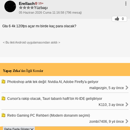
Erellach
15+
Yüzbaşı
05 Haziran 2026 Cuma 11:16:58 (796 mesaj)
0
Gta 6 4k 120fps açar mı birde kaç para olacak?
< Bu ileti Android uygulamasından atıldı >
Yapay Zeka
’dan İlgili Konular
Photoshop artık tek değil: Nvidia AI, Adobe Firefly'a geliyor
maligezgin, 5 ay önce
Cursor'a rakip olacak, Tauri tabanlı hafif bir AI-IDE geliştiriyor
K110, 3 ay önce
Retro Gaming PC Rehberi (Modern donanım seçimi)
zombi7406, 9 yıl önce