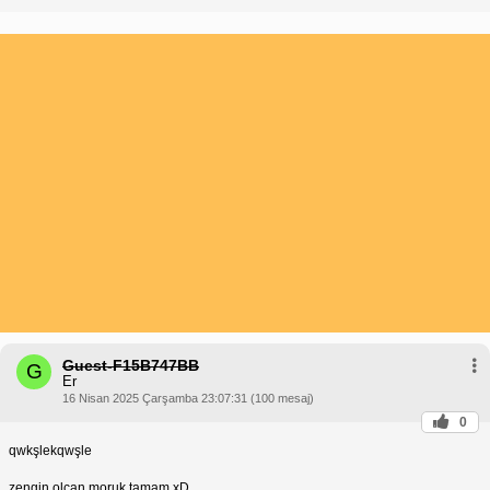
Guest-F15B747BB
G
Er
16 Nisan 2025 Çarşamba 23:07:31 (100 mesaj)
0
qwkşlekqwşle
zengin olcan moruk tamam xD