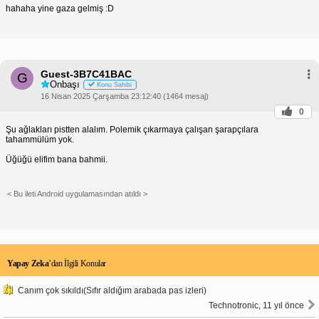
hahaha yine gaza gelmiş :D
Guest-3B7C41BAC
G
Onbaşı
Konu Sahibi
16 Nisan 2025 Çarşamba 23:12:40 (1464 mesaj)
0
Şu ağlakları pistten alalım. Polemik çıkarmaya çalışan şarapçılara
tahammülüm yok.
Üğüğü elifim bana bahmii.
< Bu ileti Android uygulamasından atıldı >
Yapay Zeka
’dan İlgili Konular
Canım çok sıkıldı(Sıfır aldığım arabada pas izleri)
Technotronic, 11 yıl önce