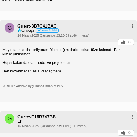
Guest-3B7C41BAC
G
Onbaşı
Konu Sahibi
16 Nisan 2025 Çarşamba 23:10:33 (1464 mesaj)
0
Mayın tarlasında ilerliyorum. Yemediğim darbe, tokat, füze kalmadı. Beni
kimse yıldıramaz.
Hepsi kafamda olan hedef ve projeler için.
Ben kazanmadan asla vazgeçmem.
< Bu ileti Android uygulamasından atıldı >
Guest-F15B747BB
G
Er
16 Nisan 2025 Çarşamba 23:11:09 (100 mesaj)
0