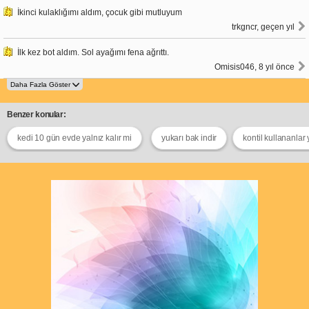
İkinci kulaklığımı aldım, çocuk gibi mutluyum
trkgncr, geçen yıl
İlk kez bot aldım. Sol ayağımı fena ağrıttı.
Omisis046, 8 yıl önce
Benzer konular:
kedi 10 gün evde yalnız kalır mi
yukarı bak indir
kontil kullananlar