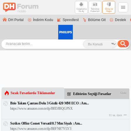
Uygulama
Teknoloji
Giriş ve
ile Aç
Haberleri
Kayıt
DH Portal
İndirim Kodu
Speedtest
Bölüme Git
Destek
Sıcak Fırsatlarda Tıklananlar
Gizle
Editörün Seçtiği Fırsatlar
Brio Takım Çantası Dolu 3 Gözlü 420 MM ECO : Am...
https://www.amazon.com.tr/dp/B0DJBQGPSX
11 sa. önce
Scrikss Office Comet Versatil 0.7 Mm Siyah : Am...
https://www.amazon.com.tr/dp/B0FN87YLY3