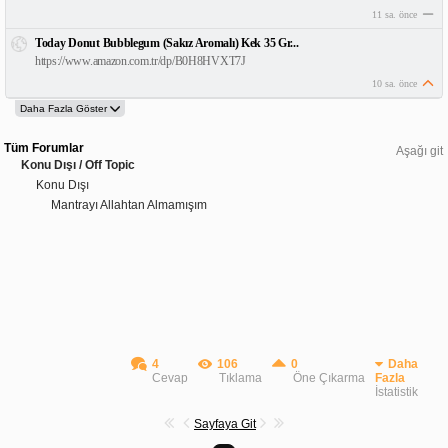
11 sa. önce
Today Donut Bubblegum (Sakız Aromalı) Kek 35 Gr...
https://www.amazon.com.tr/dp/B0H8HVXT7J
10 sa. önce
Tüm Forumlar
Aşağı git
Konu Dışı / Off Topic
Konu Dışı
Mantrayı Allahtan Almamışım
4
106
0
Daha
Cevap
Tıklama
Öne Çıkarma
Fazla
İstatistik
Sayfaya Git