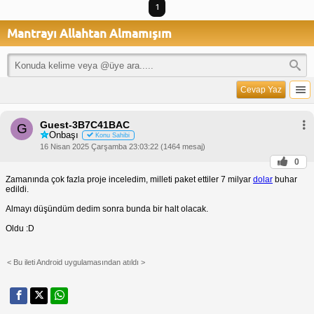
1
Mantrayı Allahtan Almamışım
Cevap Yaz
Guest-3B7C41BAC
G
Onbaşı
Konu Sahibi
16 Nisan 2025 Çarşamba 23:03:22 (1464 mesaj)
0
Zamanında çok fazla proje inceledim, milleti paket ettiler 7 milyar
dolar
buhar
edildi.
Almayı düşündüm dedim sonra bunda bir halt olacak.
Oldu :D
< Bu ileti Android uygulamasından atıldı >