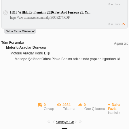
8 sa. önce
HOT WHEELS Premium 2026 Fast And Furious 25. Yı...
https://www.amazon.com.tr/dp/B0G8274RDF
8 sa. önce
Tüm Forumlar
Aşağı git
Motorlu Araçlar Dünyası
Motorlu Araçlar Konu Dışı
Maltepe Şöförler Odası Plaka Basımı adı altında yapılan işportacılık!
0
4984
0
Daha
Cevap
Tıklama
Öne Çıkarma
Fazla
İstatistik
Sayfaya Git