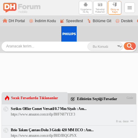
Uygulama
Teknoloji
Giriş ve
ile Aç
Haberleri
Kayıt
DH Portal
İndirim Kodu
Speedtest
Bölüme Git
Destek
Sıcak Fırsatlarda Tıklananlar
Gizle
Editörün Seçtiği Fırsatlar
Scrikss Office Comet Versatil 0.7 Mm Siyah : Am...
https://www.amazon.com.tr/dp/B0FN87YLY3
8 sa. önce
Brio Takım Çantası Dolu 3 Gözlü 420 MM ECO : Am...
https://www.amazon.com.tr/dp/B0DJBQGPSX