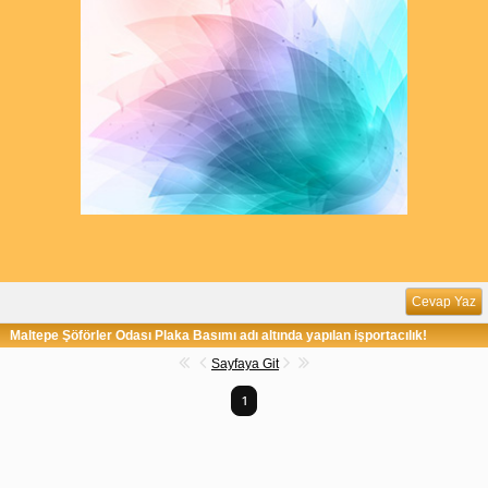
Cevap Yaz
Maltepe Şöförler Odası Plaka Basımı adı altında yapılan işportacılık!
Sayfaya Git
1