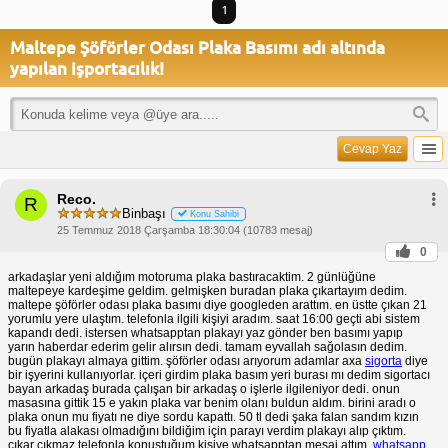
1
Maltepe Şöförler Odası Plaka Basımı adı altında
yapılan işportacılık!
Cevap Yaz
Reco.
R
Binbaşı
Konu Sahibi
25 Temmuz 2018 Çarşamba 18:30:04 (10783 mesaj)
0
arkadaşlar yeni aldığım motoruma plaka bastıracaktim. 2 günlüğüne
maltepeye kardeşime geldim. gelmişken buradan plaka çıkartayım dedim.
maltepe şöförler odası plaka basımı diye googleden arattım. en üstte çıkan 21
yorumlu yere ulaştım. telefonla ilgili kişiyi aradım. saat 16:00 geçti abi sistem
kapandı dedi. istersen whatsapptan plakayı yaz gönder ben basımı yapıp
yarın haberdar ederim gelir alırsın dedi. tamam eyvallah sağolasın dedim.
bugün plakayı almaya gittim. şöförler odası arıyorum adamlar axa
sigorta
diye
bir işyerini kullanıyorlar. içeri girdim plaka basım yeri burası mı dedim sigortacı
bayan arkadaş burada çalışan bir arkadaş o işlerle ilgileniyor dedi. onun
masasına gittik 15 e yakın plaka var benim olanı buldun aldım. birini aradı o
plaka onun mu fiyatı ne diye sordu kapattı. 50 tl dedi şaka falan sandım kızın
bu fiyatla alakası olmadığını bildiğim için parayı verdim plakayı alıp çıktım.
çıkar çıkmaz telefonla konuştuğum kişiye whatsapptan mesaj attım.
whatsapp