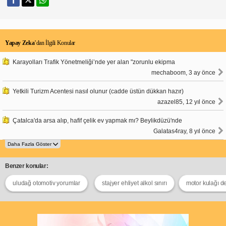
Yapay Zeka
’dan İlgili Konular
Karayolları Trafik Yönetmeliği’nde yer alan "zorunlu ekipma
mechaboom, 3 ay önce
Yetkili Turizm Acentesi nasıl olunur (cadde üstün dükkan hazır)
azazel85, 12 yıl önce
Çatalca'da arsa alıp, hafif çelik ev yapmak mı? Beylikdüzü'nde
Galatas4ray, 8 yıl önce
Benzer konular:
uludağ otomotiv yorumlar
stajyer ehliyet alkol sınırı
motor kulağı de