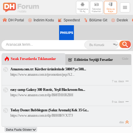
Uygulama
Teknoloji
Giriş ve
ile Aç
Haberleri
Kayıt
DH Portal
İndirim Kodu
Speedtest
Bölüme Git
Destek
Sıcak Fırsatlarda Tıklananlar
Gizle
Editörün Seçtiği Fırsatlar
Amazon.com.tr: Kärcher ürünlerinde 5000?'ye 500...
https://www.amazon.com.tr/promotion/psp/A2...
7 sa. önce
easy camp Galaxy 300 Rustic, Yeşil Blackroom 8m...
https://www.amazon.com.tr/dp/B08THHRZ8H
9 sa. önce
Today Donut Bubblegum (Sakız Aromalı) Kek 35 Gr...
https://www.amazon.com.tr/dp/B0H8HVXT7J
dün