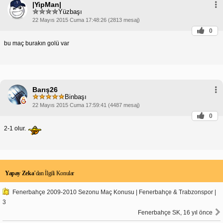
|YipMan|
Yüzbaşı
22 Mayıs 2015 Cuma 17:48:26 (2813 mesaj)
0
bu maç burakın golü var
Barış26
Binbaşı
22 Mayıs 2015 Cuma 17:59:41 (4487 mesaj)
0
2-1 olur.
Yapay Zeka
’dan İlgili Konular
Fenerbahçe 2009-2010 Sezonu Maç Konusu | Fenerbahçe & Trabzonspor |
3
Fenerbahçe SK, 16 yıl önce