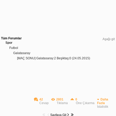
Tüm Forumlar
Aşağı git
Spor
Futbol
Galatasaray
[MAÇ SONU] Galatasaray:2 Beşiktaş:0 (24.05.2015)
42
2801
0
Daha
Cevap
Tıklama
Öne Çıkarma
Fazla
İstatistik
Sayfaya Git