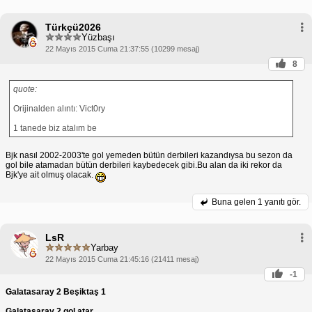
Türkçü2026
Yüzbaşı
22 Mayıs 2015 Cuma 21:37:55 (10299 mesaj)
8
quote:
Orijinalden alıntı: Vict0ry
1 tanede biz atalım be
Bjk nasıl 2002-2003'te gol yemeden bütün derbileri kazandıysa bu sezon da
gol bile atamadan bütün derbileri kaybedecek gibi.Bu alan da iki rekor da
Bjk'ye ait olmuş olacak.
Buna gelen
1 yanıtı gör.
LsR
Yarbay
22 Mayıs 2015 Cuma 21:45:16 (21411 mesaj)
-1
Galatasaray 2 Beşiktaş 1
Galatasaray 2 gol atar.