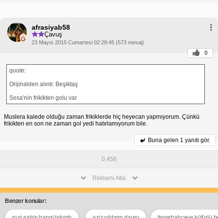
afrasiyab58
Çavuş
23 Mayıs 2015 Cumartesi 02:28:45 (573 mesaj)
0
quote:
Orijinalden alıntı: Beşiktaş
Sosa'nin frikikten golu var
Muslera kalede olduğu zaman frikiklerde hiç heyecan yapmıyorum. Çünkü
frikikten en son ne zaman gol yedi hatırlamıyorum bile.
Buna gelen
1 yanıtı gör.
0,456
Reklamı Atla
Benzer konular:
nuri şahin hangi takımlı
aziz yıldırım dayısı
fenerbahçeye küfürlü b