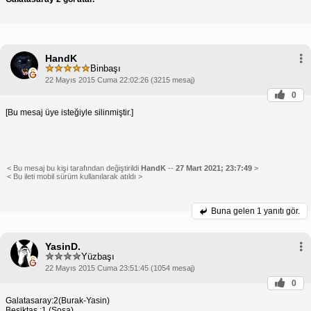
HandK
Binbaşı
22 Mayıs 2015 Cuma 22:02:26 (3215 mesaj)
0
[Bu mesaj üye isteğiyle silinmiştir.]
< Bu mesaj bu kişi tarafından değiştirildi
HandK
--
27 Mart 2021; 23:7:49
>
< Bu ileti mobil sürüm kullanılarak atıldı >
Buna gelen
1 yanıtı gör.
YasinD.
Yüzbaşı
22 Mayıs 2015 Cuma 23:51:45 (1054 mesaj)
0
Galatasaray:2(Burak-Yasin)
Beşiktaş :1 (Sosa)