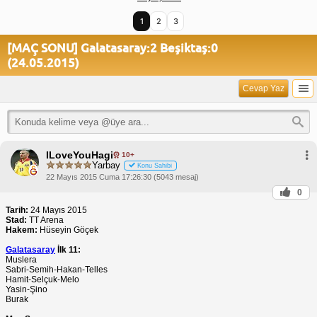
1
2
3
[MAÇ SONU] Galatasaray:2 Beşiktaş:0
(24.05.2015)
Cevap Yaz
ILoveYouHagi
10+
Yarbay
Konu Sahibi
22 Mayıs 2015 Cuma 17:26:30 (5043 mesaj)
0
Tarih:
24 Mayıs 2015
Stad:
TT Arena
Hakem:
Hüseyin Göçek
Galatasaray
İlk 11:
Muslera
Sabri-Semih-Hakan-Telles
Hamit-Selçuk-Melo
Yasin-Şino
Burak