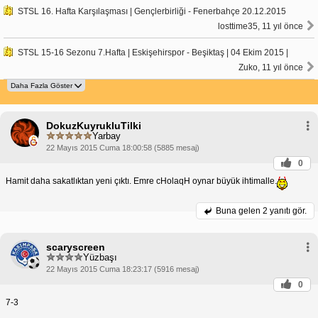
STSL 16. Hafta Karşılaşması | Gençlerbirliği - Fenerbahçe 20.12.2015
losttime35, 11 yıl önce
STSL 15-16 Sezonu 7.Hafta | Eskişehirspor - Beşiktaş | 04 Ekim 2015 |
Zuko, 11 yıl önce
DokuzKuyrukluTilki
Yarbay
22 Mayıs 2015 Cuma 18:00:58 (5885 mesaj)
0
Hamit daha sakatlıktan yeni çıktı. Emre cHolaqH oynar büyük ihtimalle.
Buna gelen
2 yanıtı gör.
scaryscreen
Yüzbaşı
22 Mayıs 2015 Cuma 18:23:17 (5916 mesaj)
0
7-3