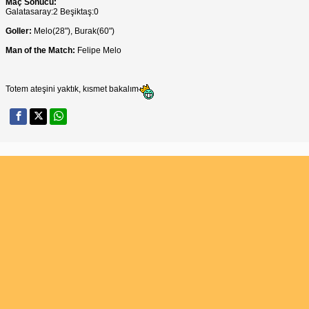
Maç Sonucu:
Galatasaray:2 Beşiktaş:0
Goller:
Melo(28"), Burak(60")
Man of the Match:
Felipe Melo
Totem ateşini yaktık, kısmet bakalım