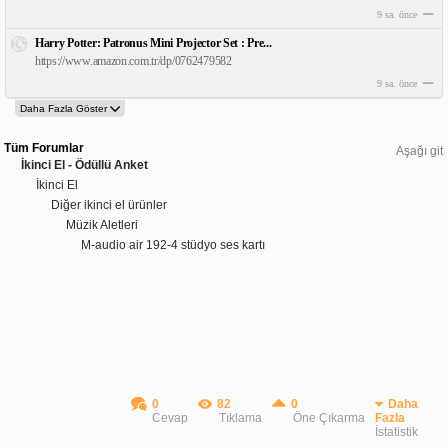
9 sa. önce
Harry Potter: Patronus Mini Projector Set : Pre...
https://www.amazon.com.tr/dp/0762479582
9 sa. önce
Tüm Forumlar
Aşağı git
İkinci El - Ödüllü Anket
İkinci El
Diğer ikinci el ürünler
Müzik Aletleri
M-audio air 192-4 stüdyo ses kartı
0
82
0
Daha
Cevap
Tıklama
Öne Çıkarma
Fazla
İstatistik