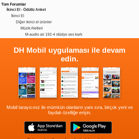
Tüm Forumlar
İkinci El - Ödüllü Anket
İkinci El
Diğer ikinci el ürünler
Müzik Aletleri
M-audio air 192-4 stüdyo ses kartı
DH Mobil uygulaması ile devam
edin.
Mobil tarayıcınız ile mümkün olanların yanı sıra, birçok yeni ve
faydalı özelliğe erişin.