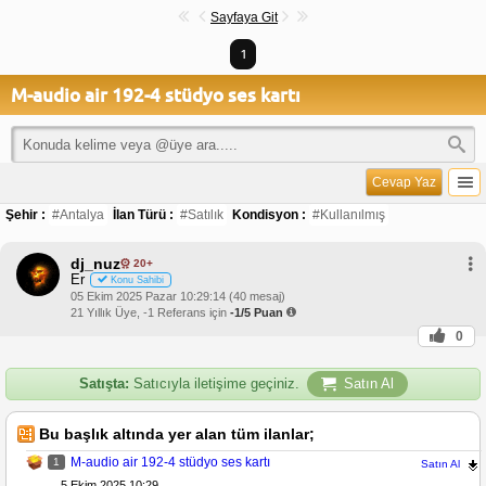
Sayfaya Git
1
M-audio air 192-4 stüdyo ses kartı
Cevap Yaz
Şehir :
#Antalya
İlan Türü :
#Satılık
Kondisyon :
#Kullanılmış
dj_nuz
20+
Er
Konu Sahibi
05 Ekim 2025 Pazar 10:29:14 (40 mesaj)
21 Yıllık Üye, -1 Referans için
-1/5 Puan
0
Satışta:
Satıcıyla iletişime geçiniz.
Satın Al
Bu başlık altında yer alan tüm ilanlar;
M-audio air 192-4 stüdyo ses kartı
1
Satın Al
5 Ekim 2025 10:29