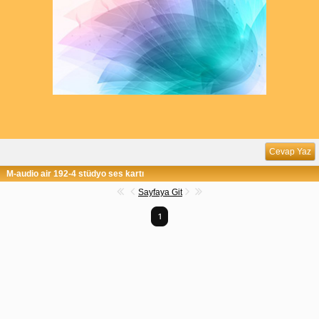
Cevap Yaz
M-audio air 192-4 stüdyo ses kartı
Sayfaya Git
1