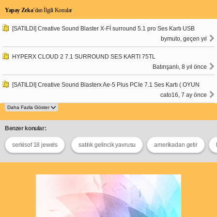
Yapay Zeka
’dan İlgili Konular
[SATILDI] Creative Sound Blaster X-Fİ surround 5.1 pro Ses Kartı USB
bymuto, geçen yıl
HYPERX CLOUD 2 7.1 SURROUND SES KARTI 75TL
Batınşanlı, 8 yıl önce
[SATILDI] Creative Sound Blasterx Ae-5 Plus PCIe 7.1 Ses Kartı ( OYUN
cato16, 7 ay önce
Benzer konular:
serkisof 18 jewels
satılık gelincik yavrusu
amerikadan getir