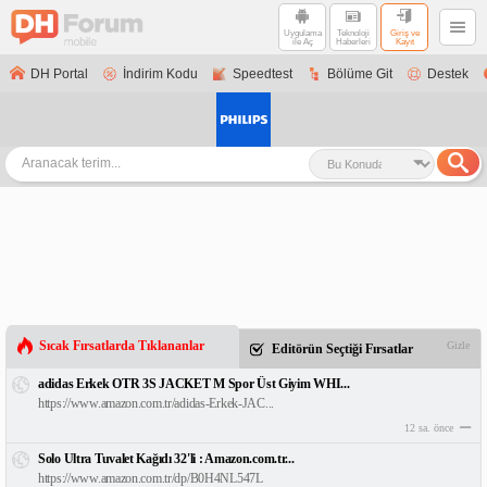
Uygulama
Teknoloji
Giriş ve
ile Aç
Haberleri
Kayıt
DH Portal
İndirim Kodu
Speedtest
Bölüme Git
Destek
Sıcak Fırsatlarda Tıklananlar
Gizle
Editörün Seçtiği Fırsatlar
adidas Erkek OTR 3S JACKET M Spor Üst Giyim WHI...
https://www.amazon.com.tr/adidas-Erkek-JAC...
12 sa. önce
Solo Ultra Tuvalet Kağıdı 32'li : Amazon.com.tr...
https://www.amazon.com.tr/dp/B0H4NL547L