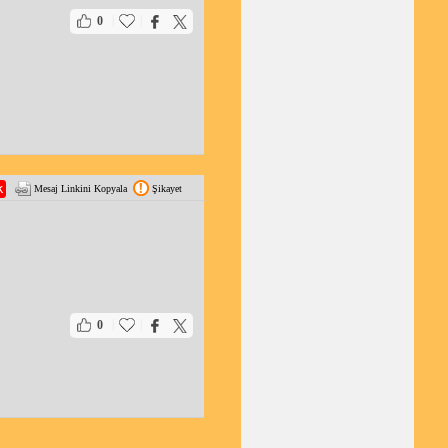
|
|
0
Mesaj Linkini Kopyala
Şikayet
|
|
0