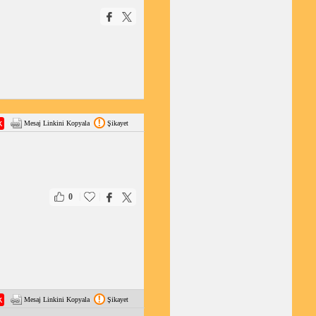
Mesaj Linkini Kopyala
Şikayet
|
|
0
Mesaj Linkini Kopyala
Şikayet