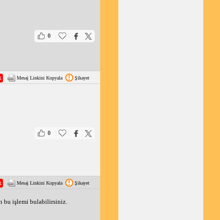
|
|
0
Mesaj Linkini Kopyala
Şikayet
|
|
0
Mesaj Linkini Kopyala
Şikayet
 bu işlemi bulabilirsiniz.