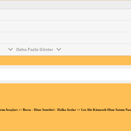
Daha Fazla Göster
rım Araçları
>>
Borsa - Hisse Senetleri - Halka Arzlar
>> Lot Altı Küsuratlı Hisse Satımı Na