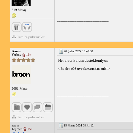
219 Mesaj
_____________________________
Tüm Başarılarını Gör
Broon
20 Şubat 2024 15:47:38
Yarbay
10+
Her aracı kurum desteklemiyor.
< Bu ileti iOS uygulamasından atıldı >
3081 Mesaj
_____________________________
Tüm Başarılarını Gör
azoss
15 Mayıs 2024 08:41:12
Teğmen
15+