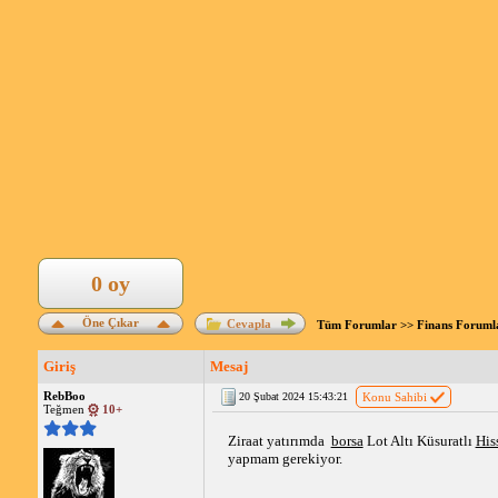
0 oy
Öne Çıkar
Cevapla
Tüm Forumlar
>>
Finans Foruml
Giriş
Mesaj
RebBoo
20 Şubat 2024 15:43:21
Konu Sahibi
Teğmen
10+
Ziraat yatırımda  
borsa
 Lot Altı Küsuratlı 
His
yapmam gerekiyor.