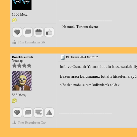
1366 Mesaj
_____________________________
Ne mutlu Türküm diyene
Tüm Başarılarını Gör
Böcekli sümük
19 Haziran 2024 16:57:52
Yüzbaşı
Info ve Osmanlı Yatırım lot altı hisse satılabili
Bazen aracı kurumumuz lot altı hisseleri arayüz
< Bu ileti mobil sürüm kullanılarak atıldı >
585 Mesaj
_____________________________
Tüm Başarılarını Gör