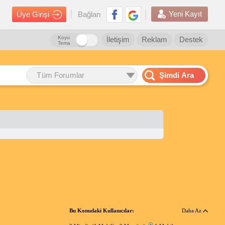
Yeni Kayıt
Üye Girişi
Bağlan
Koyu
İletişim
Reklam
Destek
Tema
Tüm Forumlar
Şimdi Ara
Bu Konudaki Kullanıcılar:
Daha Az