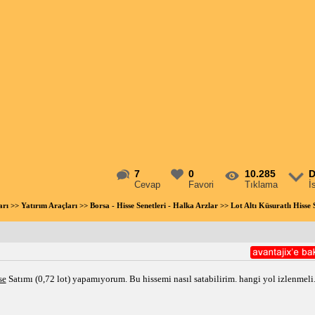
7
0
10.285
D
Cevap
Favori
Tıklama
İ
arı
>>
Yatırım Araçları
>>
Borsa - Hisse Senetleri - Halka Arzlar
>> Lot Altı Küsuratlı Hisse
se
 Satımı (0,72 lot) yapamıyorum. Bu hissemi nasıl satabilirim. hangi yol izlenmeli