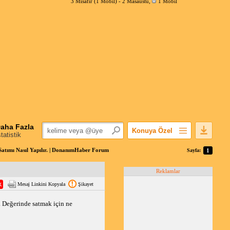
3 Misafir (1 Mobil) -
2 Masaüstü
,
1 Mobil
aha Fazla
Konuya Özel
statistik
Favorilerime Ekle
 Satımı Nasıl Yapılır. | DonanımHaber Forum
Sayfa:
1
Konuyu Açandan
Reklamlar
Popüler Mesajlar
Mesaj Linkini Kopyala
Şikayet
Linkli Mesajlar
Yazdır
. Değerinde satmak için ne 
E-Posta Aboneliği
Konuyu Gizle