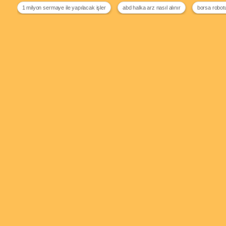
1 milyon sermaye ile yapılacak işler
abd halka arz nasıl alınır
borsa robotu