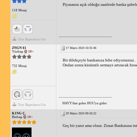
Piyasanın açık olduğu saatlerde banka şubel
118 Mesaj
_____________________________
Tüm Başarılarını Gör
ZNGN 61
17 Mayıs 2024 10:35:46
Yüzbaşı
10+
Bir dilekçeyle bankanıza hibe ediyorsunuz..
Ondan sonra küsüratlı sermaye artıracak his
732 Mesaj
_____________________________
HAYY'dan gelen HUU'ya gider.
Tüm Başarılarını Gör
K1NG Ç.
29 Mayıs 2024 09:50:22
Binbaşı
10+
Geç bir yanıt ama olsun. Ziraat Bankasına int