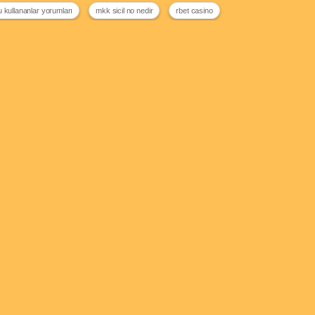
 kullananlar yorumları
mkk sicil no nedir
rbet casino