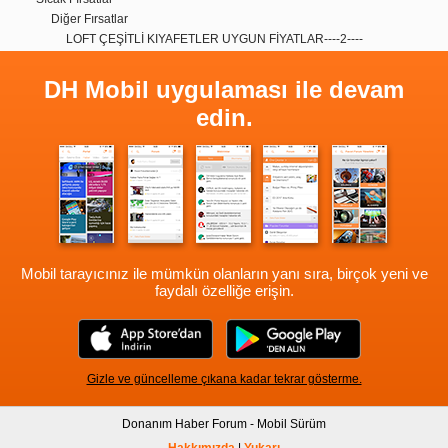
Diğer Fırsatlar
LOFT ÇEŞİTLİ KIYAFETLER UYGUN FİYATLAR----2----
DH Mobil uygulaması ile devam
edin.
Mobil tarayıcınız ile mümkün olanların yanı sıra, birçok yeni ve
faydalı özelliğe erişin.
Gizle ve güncelleme çıkana kadar tekrar gösterme.
Donanım Haber Forum - Mobil Sürüm
Hakkımızda
|
Yukarı