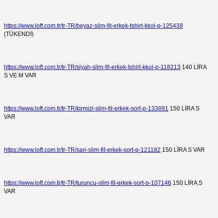
https://www.loft.com.tr/tr-TR/beyaz-slim-fit-erkek-tshirt-kkol-p-125439
(TÜKENDİ)
https://www.loft.com.tr/tr-TR/siyah-slim-fit-erkek-tshirt-kkol-p-118213
140 LİRA
S VE M VAR
https://www.loft.com.tr/tr-TR/kirmizi-slim-fit-erkek-sort-p-133891
150 LİRA S
VAR
https://www.loft.com.tr/tr-TR/sari-slim-fit-erkek-sort-p-121182
150 LİRA S VAR
https://www.loft.com.tr/tr-TR/turuncu-slim-fit-erkek-sort-p-107146
150 LİRA S
VAR