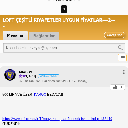
1
LOFT ÇEŞİTLİ KIYAFETLER UYGUN FİYATLAR----2---
-
Mesajlar
Cevap Yaz
Bağlantılar
ali4635
Çavuş
Konu Sahibi
05 Haziran 2023 Pazartesi 00:33:19 (1472 mesaj)
3
500 LİRA VE ÜZERİ
KARGO
BEDAVA !!
https://www.loft.com.tr/tr-TR/beyaz-regular-fit-erkek-tshirt-kkol-p-132149
(TÜKENDİ)