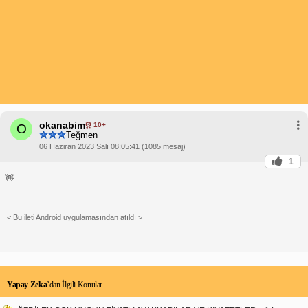
okanabim
10+
O
Teğmen
06 Haziran 2023 Salı 08:05:41 (1085 mesaj)
1
👋
< Bu ileti Android uygulamasından atıldı >
Yapay Zeka
’dan İlgili Konular