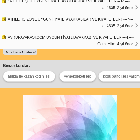
ÖZDİLEK ÇOK UYGUN FİYATLI AYAKKABILAR VE KIYAFETLER---14----
ali4635, 2 yıl önce
ATHLETİC ZONE UYGUN FİYATLI AYAKKABILAR VE KIYAFETLER!!!---7---
ali4635, 2 yıl önce
AVRUPAYAKASI.COM UYGUN FİYATLI AYAKKABI VE KIYAFETLER----1----
Cem_Alim, 4 yıl önce
Benzer konular:
algida ile kazan kod hilesi
yemeksepeti pro
koşu bandı ses yalıtım