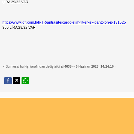
LİRA 29/32 VAR
https://www.loft.com.tr/tr-TR/antrasit-ricardo-slim-fit-erkek-pantolon-p-131525
350 LİRA 29/32 VAR
< Bu mesaj bu kişi tarafından değiştirildi
ali4635
--
6 Haziran 2023; 14:24:16
>