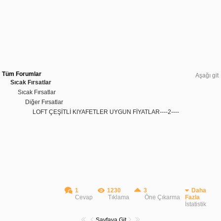
Tüm Forumlar
Aşağı git
Sıcak Fırsatlar
Sıcak Fırsatlar
Diğer Fırsatlar
LOFT ÇEŞİTLİ KIYAFETLER UYGUN FİYATLAR----2----
1
1230
3
Daha
Cevap
Tıklama
Öne Çıkarma
Fazla
İstatistik
Sayfaya Git