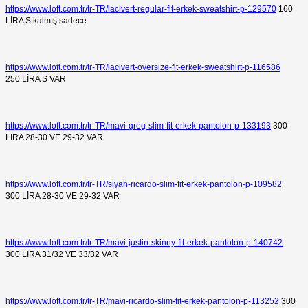
https://www.loft.com.tr/tr-TR/lacivert-regular-fit-erkek-sweatshirt-p-129570
160
LİRA S kalmış sadece
https://www.loft.com.tr/tr-TR/lacivert-oversize-fit-erkek-sweatshirt-p-116586
250 LİRA S VAR
https://www.loft.com.tr/tr-TR/mavi-greg-slim-fit-erkek-pantolon-p-133193
300
LİRA 28-30 VE 29-32 VAR
https://www.loft.com.tr/tr-TR/siyah-ricardo-slim-fit-erkek-pantolon-p-109582
300 LİRA 28-30 VE 29-32 VAR
https://www.loft.com.tr/tr-TR/mavi-justin-skinny-fit-erkek-pantolon-p-140742
300 LİRA 31/32 VE 33/32 VAR
https://www.loft.com.tr/tr-TR/mavi-ricardo-slim-fit-erkek-pantolon-p-113252
300