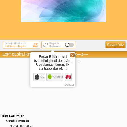
Mesaj Bildirimleri
Bağlantı
Cevap Yaz
Bildirimler Kapalı
Bildirimleri
LOFT ÇEŞİTLİ KIYAFETLER UYGUN FİYATLAR----2----
Fırsat Bildirimleri
özelliğini şimdi deneyin.
Sayfaya Git
Uygulamayı kurun,
ilk
siz haberdar olun:
1
iOS
Android
Dahası
Tüm Forumlar
Sıcak Fırsatlar
Sıcak Fırsatlar