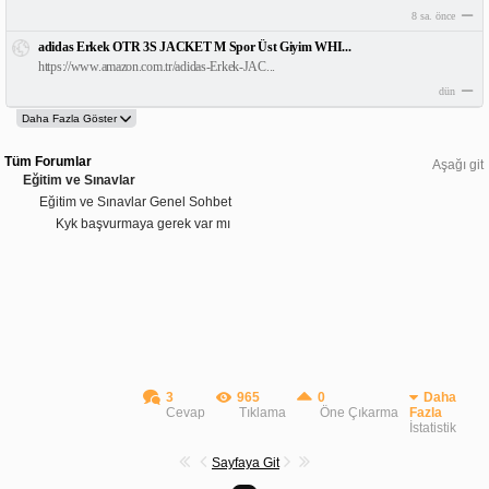
8 sa. önce
adidas Erkek OTR 3S JACKET M Spor Üst Giyim WHI...
https://www.amazon.com.tr/adidas-Erkek-JAC...
dün
Tüm Forumlar
Aşağı git
Eğitim ve Sınavlar
Eğitim ve Sınavlar Genel Sohbet
Kyk başvurmaya gerek var mı
3
965
0
Daha
Cevap
Tıklama
Öne Çıkarma
Fazla
İstatistik
Sayfaya Git