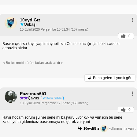
10eydiGız
Onbaşı
10 Eylül 2020 Perşembe 15:51:34 (157 mesaj)
0
Başvur çıkarsa kayit yaptirmayabilirsin.Online olacağı için belki sadece
depozito alırlar
< Bu ileti mobil sürüm kullanılarak atıldı >
Buna gelen
1 yanıtı gör.
Pazernus651
Çavuş
Konu Sahibi
10 Eylül 2020 Perşembe 17:35:32 (956 mesaj)
0
Hayır hocam sorum şu her sene mi başvuruluyor kyk ya yurt için bu sene
zaten yurta gidemicez başvurmaya ne gerek var yani
10eydiGız
kullanıcısına yanıt