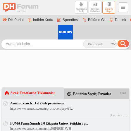
Uygulama
Teknoloji
Giriş ve
ile Aç
Haberleri
Kayıt
DH Portal
İndirim Kodu
Speedtest
Bölüme Git
Destek
Sıcak Fırsatlarda Tıklananlar
Gizle
Editörün Seçtiği Fırsatlar
Amazon.com.tr: 3 al 2 öde promosyon
https://www.amazon.com.tr/promotion/psp/A1...
3 sa. önce
PUMA Puma Smash 3.0 Etiqueta Unisex Yetişkin Sp...
https://www.amazon.com.tr/dp/B0F638G8VH