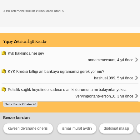
< Bu ileti mobil sürüm kullanılarak atıldı >
Yapay Zeka
’dan İlgili Konular
Kyk hakkında her şey
nonameaccount, 4 yıl önce
KYK Kredisi bittiği an bankaya uğramamız gerekiyor mu?
hashus1099, 5 yıl önce
Polislik sağlık heyetinde sadece o an ki durumuna mı bakıyorlar yoksa
VeryImportantPerson16, 3 yıl önce
Benzer konular:
kayseri dershane önerisi
ismail murat aydın
diplomat maaşı