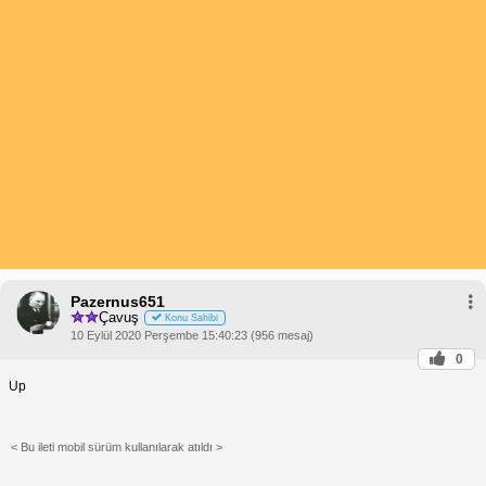
Pazernus651
Çavuş
Konu Sahibi
10 Eylül 2020 Perşembe 15:40:23 (956 mesaj)
0
Up
< Bu ileti mobil sürüm kullanılarak atıldı >