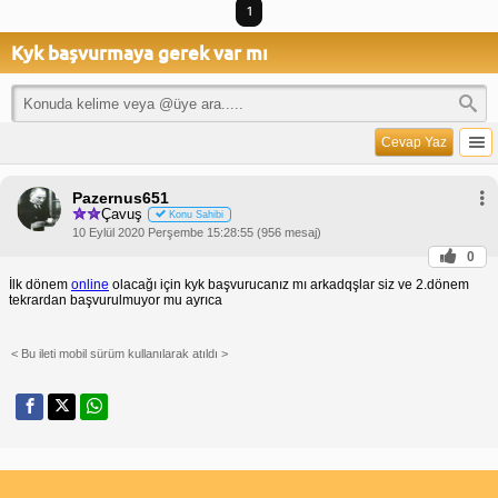
1
Kyk başvurmaya gerek var mı
Cevap Yaz
Pazernus651
Çavuş
Konu Sahibi
10 Eylül 2020 Perşembe 15:28:55 (956 mesaj)
0
İlk dönem
online
olacağı için kyk başvurucanız mı arkadqşlar siz ve 2.dönem
tekrardan başvurulmuyor mu ayrıca
< Bu ileti mobil sürüm kullanılarak atıldı >