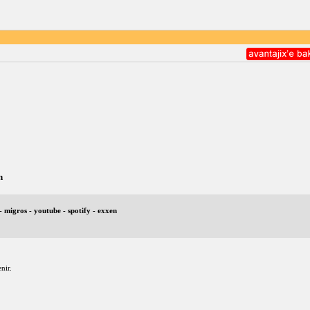
n
- migros - youtube - spotify - exxen
nir.