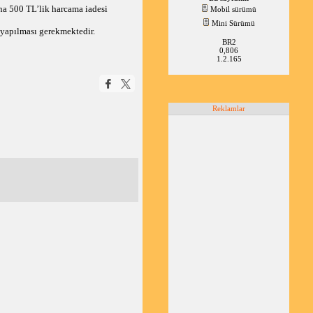
a 500 TL’lik harcama iadesi 
Mobil sürümü
Mini Sürümü
 yapılması gerekmektedir.
BR2
0,806
1.2.165
Reklamlar