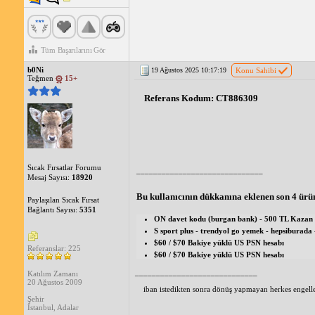
Tüm Başarılarını Gör
b0Ni
19 Ağustos 2025 10:17:19
Konu Sahibi
Teğmen
15+
Referans Kodum: CT886309 
Sıcak Fırsatlar Forumu
______________________________
Mesaj Sayısı:
18920
Bu kullanıcının dükkanına eklenen son 4 ürü
Paylaşılan Sıcak Fırsat
Bağlantı Sayısı:
5351
ON davet kodu (burgan bank) - 500 TL Kazan
S sport plus - trendyol go yemek - hepsiburada 
$60 / $70 Bakiye yüklü US PSN hesabı
Referanslar: 225
$60 / $70 Bakiye yüklü US PSN hesabı
_____________________________
Katılım Zamanı
20 Ağustos 2009
iban istedikten sonra dönüş yapmayan herkes engelle
Şehir
İstanbul, Adalar