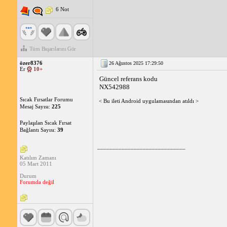
6 Not
Tüm Başarılarını Gör
özer8376
26 Ağustos 2025 17:29:50
Er
10+
Güncel referans kodu
NX542988
Sıcak Fırsatlar Forumu
< Bu ileti Android uygulamasından atıldı >
Mesaj Sayısı:
225
Paylaşılan Sıcak Fırsat
Bağlantı Sayısı:
39
_____________________________
Katılım Zamanı
05 Mart 2011
Durum
Forumda değil