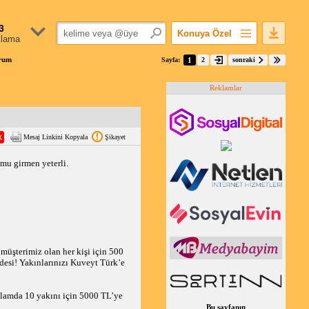
3
Konuya Özel
klama
Favorilerime Ekle
orum
Sayfa:
1
2
sonraki
Konuyu Açandan
Reklamlar
Popüler Mesajlar
Linkli Mesajlar
Yazdır
Mesaj Linkini Kopyala
Şikayet
E-Posta Aboneliği
Konuyu Gizle
mu girmen yeterli.
müşterimiz olan her kişi için 500 
esi! Yakınlarınızı Kuveyt Türk’e 
lamda 10 yakını için 5000 TL’ye 
Bu sayfanın