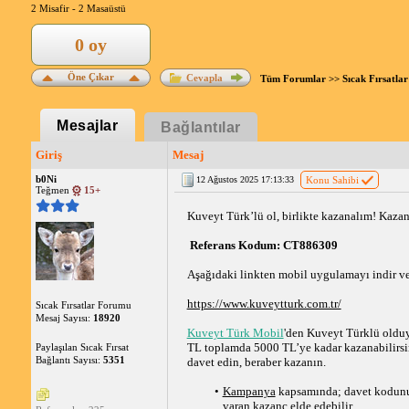
2 Misafir -
2 Masaüstü
0 oy
Öne Çıkar
Cevapla
Tüm Forumlar
>>
Sıcak Fırsatlar
Mesajlar
Bağlantılar
Giriş
Mesaj
b0Ni
12 Ağustos 2025 17:13:33
Konu Sahibi
Teğmen
15+
Kuveyt Türk’lü ol, birlikte kazanalım! Kaza
 Referans Kodum: CT886309 
Aşağıdaki linkten mobil uygulamayı indir ve 
https://www.kuveytturk.com.tr/
Sıcak Fırsatlar Forumu
Mesaj Sayısı:
18920
Kuveyt Türk Mobil
'den Kuveyt Türklü olduy
TL toplamda 5000 TL’ye kadar kazanabilirsin
Paylaşılan Sıcak Fırsat
Bağlantı Sayısı:
5351
davet edin, beraber kazanın.
Kampanya
 kapsamında; davet kodunu
varan kazanç elde edebilir.