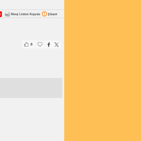
Mesaj Linkini Kopyala
Şikayet
|
|
0