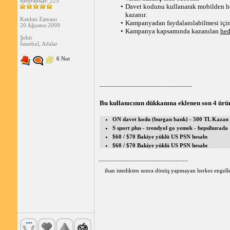
Referanslar: 225
Davet kodunu kullanarak mobilden hes
kazanır.
Katılım Zamanı
Kampanyadan faydalanılabilmesi için 
20 Ağustos 2009
Kampanya kapsamında kazanılan 
hed
Şehir
İstanbul, Adalar
6 Not
______________________________
Bu kullanıcının dükkanına eklenen son 4 ürü
ON davet kodu (burgan bank) - 500 TL Kazan
S sport plus - trendyol go yemek - hepsiburada 
$60 / $70 Bakiye yüklü US PSN hesabı
$60 / $70 Bakiye yüklü US PSN hesabı
_____________________________
iban istedikten sonra dönüş yapmayan herkes engelle