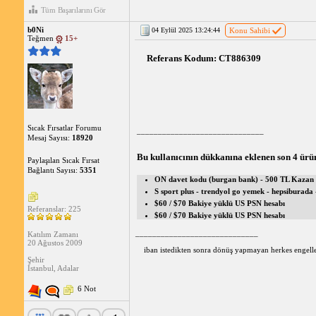
Tüm Başarılarını Gör
b0Ni
04 Eylül 2025 13:24:44
Konu Sahibi
Teğmen
15+
 Referans Kodum: CT886309 
Sıcak Fırsatlar Forumu
______________________________
Mesaj Sayısı:
18920
Bu kullanıcının dükkanına eklenen son 4 ürü
Paylaşılan Sıcak Fırsat
Bağlantı Sayısı:
5351
ON davet kodu (burgan bank) - 500 TL Kazan
S sport plus - trendyol go yemek - hepsiburada 
$60 / $70 Bakiye yüklü US PSN hesabı
Referanslar: 225
$60 / $70 Bakiye yüklü US PSN hesabı
_____________________________
Katılım Zamanı
20 Ağustos 2009
iban istedikten sonra dönüş yapmayan herkes engelle
Şehir
İstanbul, Adalar
6 Not