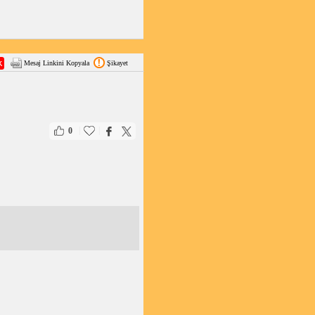
Mesaj Linkini Kopyala
Şikayet
|
|
0