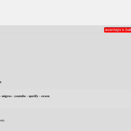
n
- migros - youtube - spotify - exxen
nir.