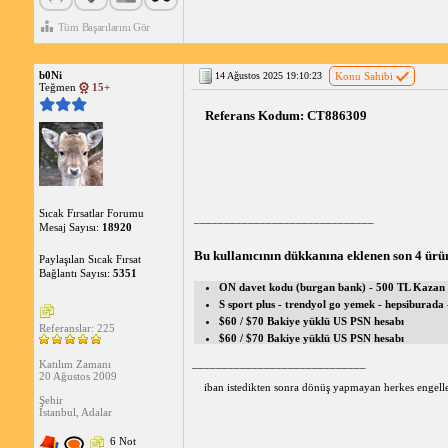
Tüm Başarılarını Gör
b0Ni
14 Ağustos 2025 19:10:23
Konu Sahibi
Teğmen
15+
Referans Kodum: CT886309 
Sıcak Fırsatlar Forumu
______________________________
Mesaj Sayısı:
18920
Bu kullanıcının dükkanına eklenen son 4 ürü
Paylaşılan Sıcak Fırsat
Bağlantı Sayısı:
5351
ON davet kodu (burgan bank) - 500 TL Kazan
S sport plus - trendyol go yemek - hepsiburada 
$60 / $70 Bakiye yüklü US PSN hesabı
Referanslar: 225
$60 / $70 Bakiye yüklü US PSN hesabı
_____________________________
Katılım Zamanı
20 Ağustos 2009
iban istedikten sonra dönüş yapmayan herkes engelle
Şehir
İstanbul, Adalar
6 Not