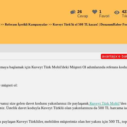
26
1
42
Cevap
Favori
Tı
>>
Referans İçerikli Kampanyalar
>> Kuveyt Türk'lü ol 500 TL kazan! | DonanımHaber F
nmaya başlamak için Kuveyt Türk Mobil'deki Müşteri Ol adımlarında referans kodu
müşteri ol: 
sanız size gelen davet kodunu yakınlarınız ile paylaşarak
Kuveyt Türk Mobil
’den 
iz. Üstelik davet koduyla Kuveyt Türklü olan yakınlarınıza da 500 TL harcama iad
 paylaşan Kuveyt Türklüler, mobilden müşterimiz olan her yakını için 500 TL, top