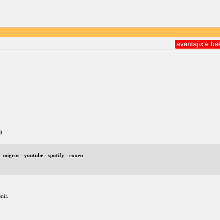
n
- migros - youtube - spotify - exxen
nir.