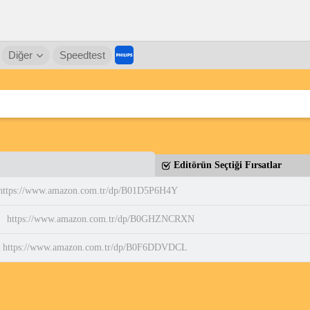
Diğer
Speedtest
Editörün Seçtiği Fırsatlar
https://www.amazon.com.tr/dp/B01D5P6H4Y
https://www.amazon.com.tr/dp/B0GHZNCRXN
https://www.amazon.com.tr/dp/B0F6DDVDCL