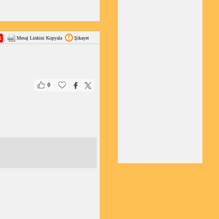
Mesaj Linkini Kopyala
Şikayet
|
|
0