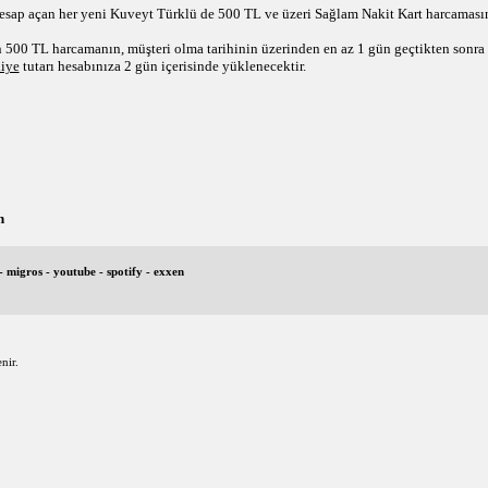
ap açan her yeni Kuveyt Türklü de 500 TL ve üzeri Sağlam Nakit Kart harcamasın
500 TL harcamanın, müşteri olma tarihinin üzerinden en az 1 gün geçtikten sonra
iye
 tutarı hesabınıza 2 gün içerisinde yüklenecektir.
n
- migros - youtube - spotify - exxen
nir.