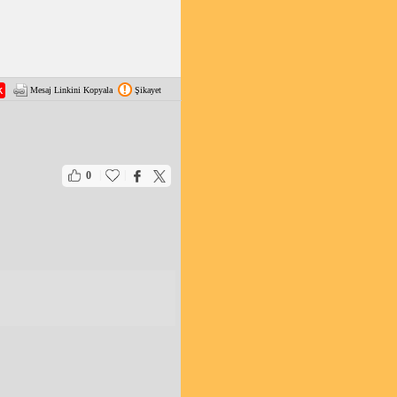
Mesaj Linkini Kopyala
Şikayet
|
|
0