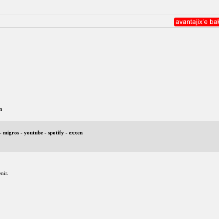
n
- migros - youtube - spotify - exxen
nir.