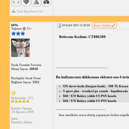
Tüm Başarılarını Gör
b0Ni
18 Eylül 2025 15:26:04
Konu Sahibi
Teğmen
15+
Referans Kodum: CT886309 
Sıcak Fırsatlar Forumu
______________________________
Mesaj Sayısı:
18920
Bu kullanıcının dükkanına eklenen son 4 ürü
Paylaşılan Sıcak Fırsat
Bağlantı Sayısı:
5351
ON davet kodu (burgan bank) - 500 TL Kazan
S sport plus - trendyol go yemek - hepsiburada 
$60 / $70 Bakiye yüklü US PSN hesabı
Referanslar: 225
$60 / $70 Bakiye yüklü US PSN hesabı
_____________________________
Katılım Zamanı
20 Ağustos 2009
iban istedikten sonra dönüş yapmayan herkes engelle
Şehir
İstanbul, Adalar