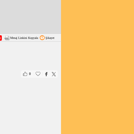
Mesaj Linkini Kopyala
Şikayet
|
|
0