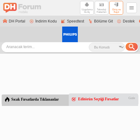
Uygulama
Teknoloji
Giriş ve
ile Aç
Haberleri
Kayıt
DH Portal
İndirim Kodu
Speedtest
Bölüme Git
Destek
Gizle
Editörün Seçtiği Fırsatlar
Sıcak Fırsatlarda Tıklananlar