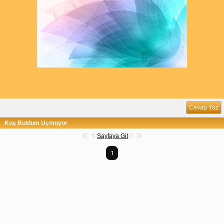
Cevap Yaz
Kuş Buldum Uçmuyor
Sayfaya Git
1