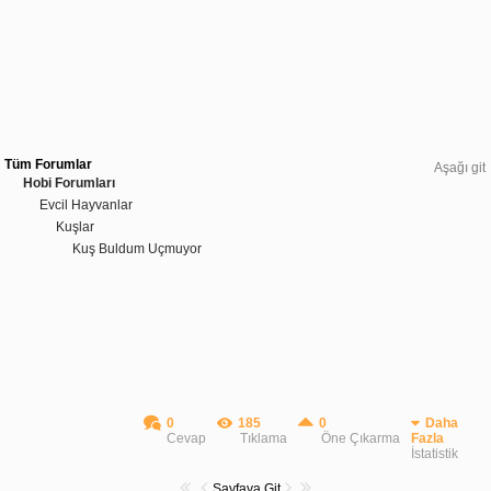
Tüm Forumlar
Aşağı git
Hobi Forumları
Evcil Hayvanlar
Kuşlar
Kuş Buldum Uçmuyor
0
185
0
Daha
Cevap
Tıklama
Öne Çıkarma
Fazla
İstatistik
Sayfaya Git