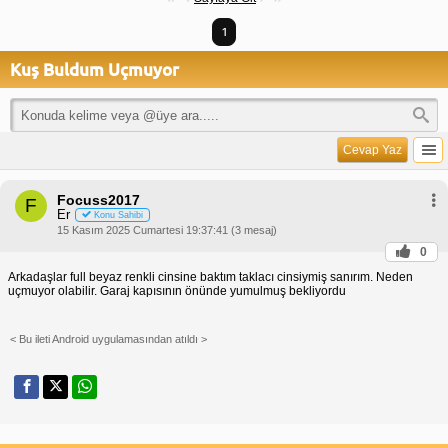
1
Kuş Buldum Uçmuyor
Cevap Yaz
Focuss2017
F
Er
Konu Sahibi
15 Kasım 2025 Cumartesi 19:37:41 (3 mesaj)
0
Arkadaşlar full beyaz renkli cinsine baktım taklacı cinsiymiş sanırım. Neden
uçmuyor olabilir. Garaj kapısının önünde yumulmuş bekliyordu
< Bu ileti Android uygulamasından atıldı >