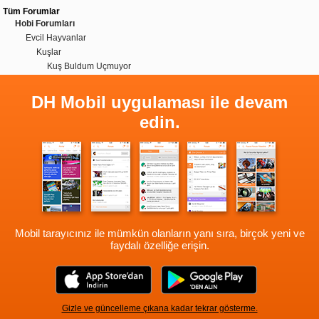
Tüm Forumlar
Hobi Forumları
Evcil Hayvanlar
Kuşlar
Kuş Buldum Uçmuyor
DH Mobil uygulaması ile devam
edin.
Mobil tarayıcınız ile mümkün olanların yanı sıra, birçok yeni ve
faydalı özelliğe erişin.
Gizle ve güncelleme çıkana kadar tekrar gösterme.