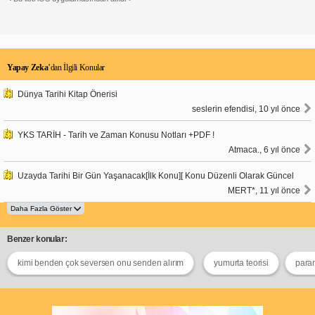
Yapay Zeka
’dan İlgili Konular
Dünya Tarihi Kitap Önerisi
seslerin efendisi, 10 yıl önce
YKS TARİH - Tarih ve Zaman Konusu Notları +PDF !
Atmaca., 6 yıl önce
Uzayda Tarihi Bir Gün Yaşanacak[İlk Konu][ Konu Düzenli Olarak Güncel
MERT*, 11 yıl önce
Benzer konular:
kimi benden çok seversen onu senden alırım
yumurta teorisi
paran