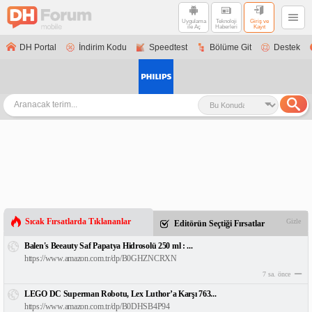
Uygulama
Teknoloji
Giriş ve
ile Aç
Haberleri
Kayıt
DH Portal
İndirim Kodu
Speedtest
Bölüme Git
Destek
Sıcak Fırsatlarda Tıklananlar
Gizle
Editörün Seçtiği Fırsatlar
Balen's Beeauty Saf Papatya Hidrosolü 250 ml : ...
https://www.amazon.com.tr/dp/B0GHZNCRXN
7 sa. önce
LEGO DC Superman Robotu, Lex Luthor’a Karşı 763...
https://www.amazon.com.tr/dp/B0DHSB4P94