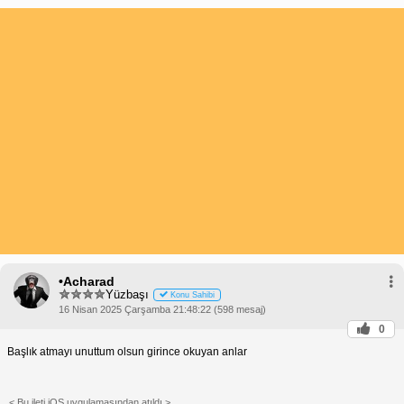
•Acharad
Yüzbaşı
Konu Sahibi
16 Nisan 2025 Çarşamba 21:48:22 (598 mesaj)
0
Başlık atmayı unuttum olsun girince okuyan anlar
< Bu ileti iOS uygulamasından atıldı >