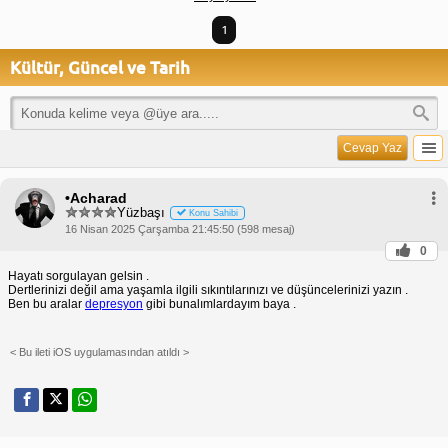
1
Kültür, Güncel ve Tarih
Cevap Yaz
•Acharad
Yüzbaşı
Konu Sahibi
16 Nisan 2025 Çarşamba 21:45:50 (598 mesaj)
0
Hayatı sorgulayan gelsin .
Dertlerinizi değil ama yaşamla ilgili sıkıntılarınızı ve düşüncelerinizi yazın .
Ben bu aralar
depresyon
gibi bunalımlardayım baya .
< Bu ileti iOS uygulamasından atıldı >