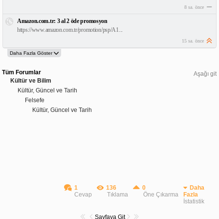
8 sa. önce
Amazon.com.tr: 3 al 2 öde promosyon
https://www.amazon.com.tr/promotion/psp/A1...
15 sa. önce
Tüm Forumlar
Aşağı git
Kültür ve Bilim
Kültür, Güncel ve Tarih
Felsefe
Kültür, Güncel ve Tarih
1
136
0
Daha
Cevap
Tıklama
Öne Çıkarma
Fazla
İstatistik
Sayfaya Git