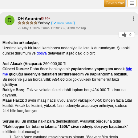
Cevap Yaz
DH Anonim
20+
D
Yarbay
Konu Sahibi
22 Mayıs 2026 Cuma 12:30:33 (31380 mesaj)
0
Merhaba arkadaşlar,
Üzerime kayıtlı bir kredi kartı borcu nedeniyle ile icralık durumdayım. Şu anki
güncel durumum ve
dosya
detaylarım aşağıdaki gibidir:
Asıl Alacak (Anapara):
260.000,00 TL
Güncel Durum:
Daha önce bankayla bir
yapılandırma yapmıştım ancak
öde
me
güçlüğü nedeniyle taksitleri sürdüremedim ve yapılandırma bozuldu.
Bu nedenle şu an borca yıllık
%54.60
gibi çok yüksek bir temerrüt faizi
işletiliyor.
Bakiye Borç:
Faiz ve vekalet ücreti dahil toplam borç 434.000 TL civarına
dayandı.
Maaş Haczi:
3 aydır maaş haczi uygulanıyor yaklaşık 40-50 binden fazla tutar
kesildi. Ancak bu kesinti, yüksek faiz nedeniyle anaparayı eritmiyor, sadece
faizi bile karşılamıyor.
Sorum şu:
Bir miktar nakit para denkleştirdim. Avukatlık bürosuna gidip
"Nakit uygun bir tutar ortalama "150k" civarı ödeyip dosyayı kapatmak"
teklifinde bulunacağım.
Daha önce yapılandırmayı bozmuş olmam, "ödeyeceğim deyip