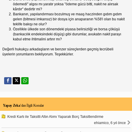
ödemedi" algısı mı yaratır yoksa "ödeme gücü bitti, nakit ne alırsak
kârdır" dedirtir mi?
Bankanın, yapılandırması bozulmuş ve maaş haczinden gıdım gıdım
gelen (bitmesi imkansız) bir dosya için anaparanın %58'i olan bu nakit
teklife bakışı ne olur?
Özellikle ülkede son dönemdeki piyasa belirsizliği ve borsa çöküşü
(bankacılık endeksindeki düşüş) gibi durumlar, avukatın nakit parayı
kabul etme ihtimalini artırır mı?
Değerli hukukçu arkadaşların ve benzer süreçlerden geçmiş tecrübeli
üyelerin yorumlarını bekliyorum. Teşekkürler.
Yapay Zeka
’dan İlgili Konular
Kredi Kartı ile Taksitli Altın Alımı Yaparak Borç Taksitlendirme
ehiamico, 6 yıl önce