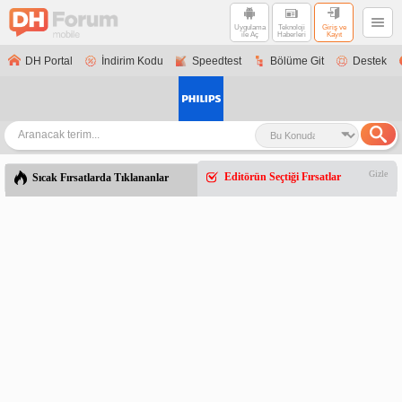
Uygulama
Teknoloji
Giriş ve
ile Aç
Haberleri
Kayıt
DH Portal
İndirim Kodu
Speedtest
Bölüme Git
Destek
Gizle
Editörün Seçtiği Fırsatlar
Sıcak Fırsatlarda Tıklananlar