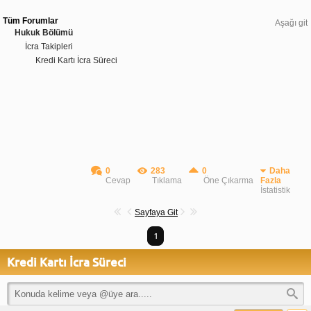
Tüm Forumlar
Aşağı git
Hukuk Bölümü
İcra Takipleri
Kredi Kartı İcra Süreci
0
283
0
Daha
Cevap
Tıklama
Öne Çıkarma
Fazla
İstatistik
Sayfaya Git
1
Kredi Kartı İcra Süreci