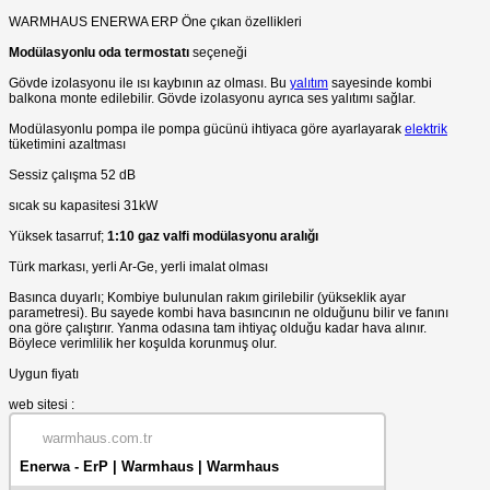
WARMHAUS ENERWA ERP Öne çıkan özellikleri
Modülasyonlu oda termostatı
seçeneği
Gövde izolasyonu ile ısı kaybının az olması. Bu
yalıtım
sayesinde kombi
balkona monte edilebilir. Gövde izolasyonu ayrıca ses yalıtımı sağlar.
Modülasyonlu pompa ile pompa gücünü ihtiyaca göre ayarlayarak
elektrik
tüketimini azaltması
Sessiz çalışma 52 dB
sıcak su kapasitesi 31kW
Yüksek tasarruf;
1:10 gaz valfi modülasyonu aralığı
Türk markası, yerli Ar-Ge, yerli imalat olması
Basınca duyarlı; Kombiye bulunulan rakım girilebilir (yükseklik ayar
parametresi). Bu sayede kombi hava basıncının ne olduğunu bilir ve fanını
ona göre çalıştırır. Yanma odasına tam ihtiyaç olduğu kadar hava alınır.
Böylece verimlilik her koşulda korunmuş olur.
Uygun fiyatı
web sitesi :
warmhaus.com.tr
Enerwa - ErP | Warmhaus | Warmhaus