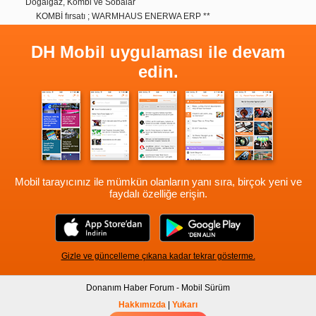
Doğalgaz, Kombi ve Sobalar
KOMBİ fırsatı ; WARMHAUS ENERWA ERP **
DH Mobil uygulaması ile devam
edin.
Mobil tarayıcınız ile mümkün olanların yanı sıra, birçok yeni ve
faydalı özelliğe erişin.
Gizle ve güncelleme çıkana kadar tekrar gösterme.
Donanım Haber Forum - Mobil Sürüm
Hakkımızda
|
Yukarı