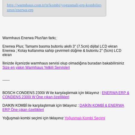
http://warmhaus.com.tr/tr/kombi/yogusmali-erp-kombiler-
urun/enerwa-erp
Warmhaus Enerwa Plus'tan farkı;
Enerwa Plus; Tamamı basma butonlu akıllı 3” (7.5cm) dijital LCD ekran
Enerwa ; Kolay kullanıma sahip çevirmeli düğme & butonlu 2” (5cm) LCD
ekran
İlinizde ilçenizde warmhaus servisi olup olmadığına buradan bakabilirsiniz
Size en yakın Warmhaus Yetkili Servisleri
------
BOSCH CONDENS 2300i W ile karşılaştırmak için tıklayınız :
ENERWA ERP &
CONDENS 2300i W Öne çıkan özellikleri
DAIKIN KOMBİ ile karşılaştırmak için tıklayınız :
DAİKİN KOMBİ & ENERWA
ERP Öne çıkan özellikleri
Yoğuşmalı kombi seçimi için tıklayınız
Yoğuşmalı Kombi Seçimi