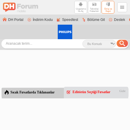
Uygulama
Teknoloji
Giriş ve
ile Aç
Haberleri
Kayıt
DH Portal
İndirim Kodu
Speedtest
Bölüme Git
Destek
Gizle
Editörün Seçtiği Fırsatlar
Sıcak Fırsatlarda Tıklananlar