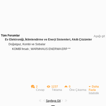
Tüm Forumlar
Aşağı git
Ev Elektroniği, İklimlendirme ve Enerji Sistemleri, Akıllı Çözümler
Doğalgaz, Kombi ve Sobalar
KOMBİ fırsatı ; WARMHAUS ENERWA ERP **
2
1237
0
Daha
Cevap
Tıklama
Öne Çıkarma
Fazla
İstatistik
Sayfaya Git