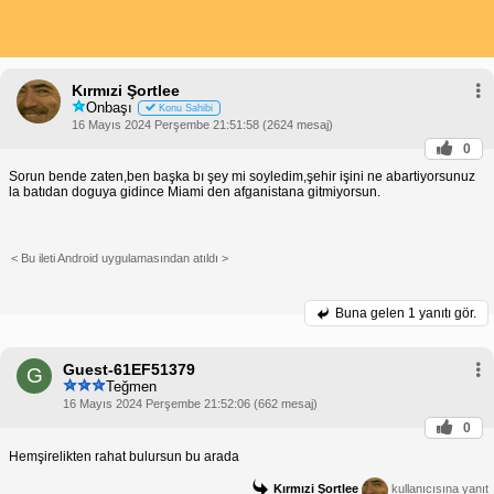
Kırmızi Şortlee
Onbaşı
Konu Sahibi
16 Mayıs 2024 Perşembe 21:51:58 (2624 mesaj)
0
Sorun bende zaten,ben başka bı şey mi soyledim,şehir işini ne abartiyorsunuz
la batıdan doguya gidince Miami den afganistana gitmiyorsun.
< Bu ileti Android uygulamasından atıldı >
Buna gelen
1 yanıtı gör.
Guest-61EF51379
G
Teğmen
16 Mayıs 2024 Perşembe 21:52:06 (662 mesaj)
0
Hemşirelikten rahat bulursun bu arada
Kırmızi Şortlee
kullanıcısına yanıt