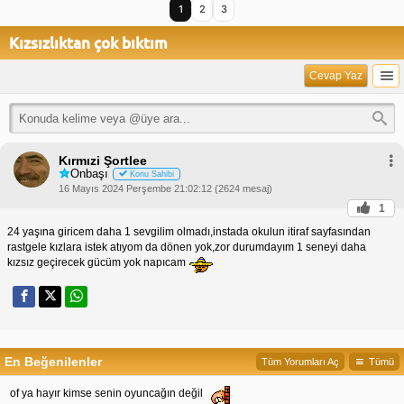
1
2
3
Kızsızlıktan çok bıktım
Cevap Yaz
Kırmızi Şortlee
Onbaşı
Konu Sahibi
16 Mayıs 2024 Perşembe 21:02:12 (2624 mesaj)
1
24 yaşına giricem daha 1 sevgilim olmadı,instada okulun itiraf sayfasından
rastgele kızlara istek atıyom da dönen yok,zor durumdayım 1 seneyi daha
kızsız geçirecek gücüm yok napıcam
En Beğenilenler
Tüm Yorumları Aç
Tümü
of ya hayır kimse senin oyuncağın değil 