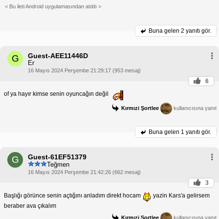
< Bu ileti Android uygulamasından atıldı >
Buna gelen
2 yanıtı gör.
Guest-AEE11446D
G
Er
16 Mayıs 2024 Perşembe 21:29:17 (953 mesaj)
6
of ya hayır kimse senin oyuncağın değil
Kırmızi Şortlee
kullanıcısına yanıt
Buna gelen
1 yanıtı gör.
Guest-61EF51379
G
Teğmen
16 Mayıs 2024 Perşembe 21:42:26 (662 mesaj)
3
Başlığı görünce senin açtığını anladım direkt hocam
yazin Kars'a gelirsem
beraber ava çıkalım
Kırmızi Şortlee
kullanıcısına yanıt