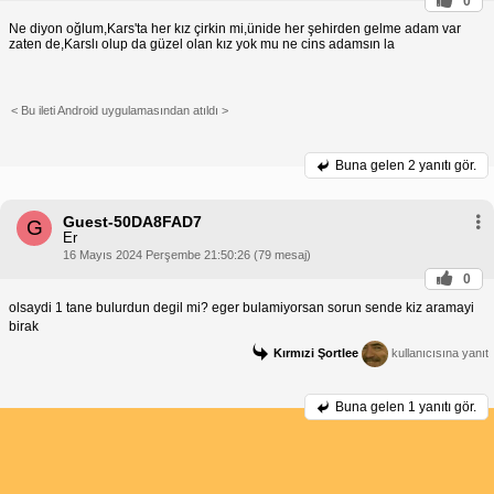
0
Ne diyon oğlum,Kars'ta her kız çirkin mi,ünide her şehirden gelme adam var
zaten de,Karslı olup da güzel olan kız yok mu ne cins adamsın la
< Bu ileti Android uygulamasından atıldı >
Buna gelen
2 yanıtı gör.
Guest-50DA8FAD7
G
Er
16 Mayıs 2024 Perşembe 21:50:26 (79 mesaj)
0
olsaydi 1 tane bulurdun degil mi? eger bulamiyorsan sorun sende kiz aramayi
birak
Kırmızi Şortlee
kullanıcısına yanıt
Buna gelen
1 yanıtı gör.