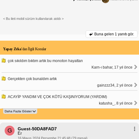
< Bu ileti mobil sürüm kullanılarak atıldı >
Buna gelen
1 yanıtı gör.
Yapay Zeka
’dan İlgili Konular
çok sıkıldım bıktım artık bu monoton hayattan
Karn-ı bahar, 17 yıl önce
Gerçekten çok bunaldım artık
gainzzz34, 2 yıl önce
ACAYİP YANDIM VE ÇOK KÖTÜ KAŞINIYORUM (YARDIM)
katusha_, 8 yıl önce
Guest-50DA8FAD7
G
Er
16 Mayıs 2024 Perşembe 21:45:48 (79 mesaj)