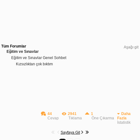
Tüm Forumlar
Aşağı git
Eğitim ve Sınavlar
Eğitim ve Sınavlar Genel Sohbet
Kızsızlıktan çok bıktım
44
2941
1
Daha
Cevap
Tıklama
Öne Çıkarma
Fazla
İstatistik
Sayfaya Git