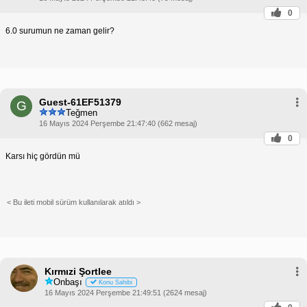
0
6.0 surumun ne zaman gelir?
Guest-61EF51379
G
Teğmen
16 Mayıs 2024 Perşembe 21:47:40 (662 mesaj)
0
Karsı hiç gördün mü
< Bu ileti mobil sürüm kullanılarak atıldı >
Kırmızi Şortlee
Onbaşı
Konu Sahibi
16 Mayıs 2024 Perşembe 21:49:51 (2624 mesaj)