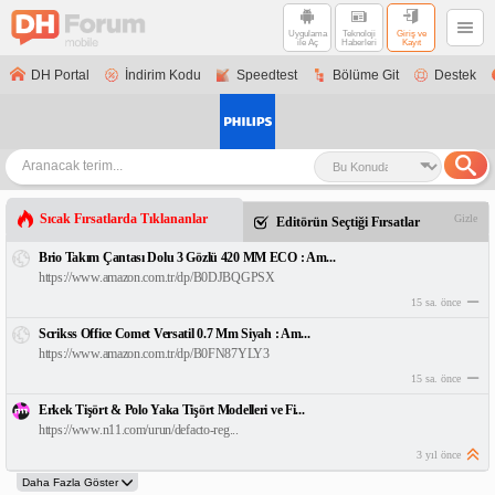
Uygulama
Teknoloji
Giriş ve
ile Aç
Haberleri
Kayıt
DH Portal
İndirim Kodu
Speedtest
Bölüme Git
Destek
Sıcak Fırsatlarda Tıklananlar
Gizle
Editörün Seçtiği Fırsatlar
Brio Takım Çantası Dolu 3 Gözlü 420 MM ECO : Am...
https://www.amazon.com.tr/dp/B0DJBQGPSX
15 sa. önce
Scrikss Office Comet Versatil 0.7 Mm Siyah : Am...
https://www.amazon.com.tr/dp/B0FN87YLY3
15 sa. önce
Erkek Tişört & Polo Yaka Tişört Modelleri ve Fi...
https://www.n11.com/urun/defacto-reg...
3 yıl önce