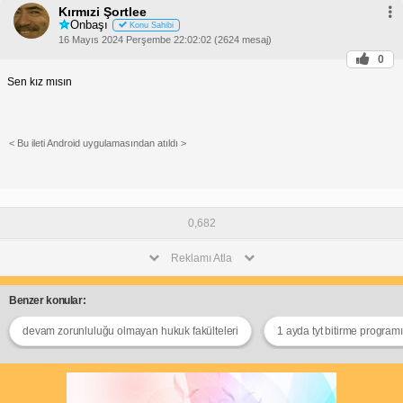
Kırmızi Şortlee
Onbaşı
Konu Sahibi
16 Mayıs 2024 Perşembe 22:02:02 (2624 mesaj)
0
Sen kız mısın
< Bu ileti Android uygulamasından atıldı >
0,682
Reklamı Atla
Benzer konular:
devam zorunluluğu olmayan hukuk fakülteleri
1 ayda tyt bitirme programı