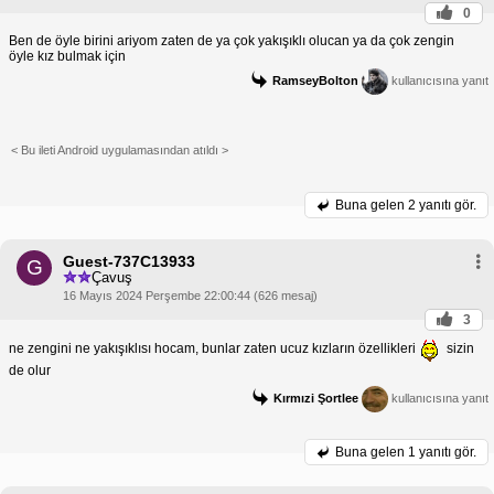
0
Ben de öyle birini ariyom zaten de ya çok yakışıklı olucan ya da çok zengin
öyle kız bulmak için
RamseyBolton
kullanıcısına yanıt
< Bu ileti Android uygulamasından atıldı >
Buna gelen
2 yanıtı gör.
Guest-737C13933
G
Çavuş
16 Mayıs 2024 Perşembe 22:00:44 (626 mesaj)
3
ne zengini ne yakışıklısı hocam, bunlar zaten ucuz kızların özellikleri
sizin
de olur
Kırmızi Şortlee
kullanıcısına yanıt
Buna gelen
1 yanıtı gör.