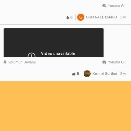
Yoruma Git
6
G
Guest-AEE11446D
| 2 yıl
Yorumun Devamı
Yoruma Git
5
Kırmızi Şortlee
| 2 yıl
underwater_headless
youtube
ama acıktım feridun abi
https://www.youtube.com/watch?v=U5J20u0nvns