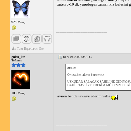
zaten 5-10 dk yurudugun zaman kiz kulesini 
925 Mesaj
_____________________________
Tüm Başarılarını Gör
gülen_kız
18 Nisan 2006 13:51:43
Teğmen
quote:
Orjinalden alıntı: bartentein
ÜSKÜDAR SALACAK SAHİLİNE GİDİYOSU
DAHİL.TAVSİYE EDERİM MÜKEMMEL Bİ 
103 Mesaj
aynen bende tavsiye ederim valla.
_____________________________