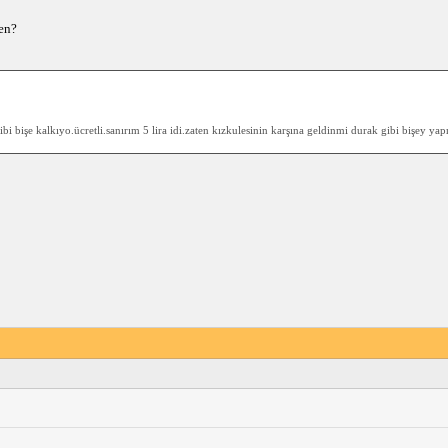
en?
gibi bişe kalkıyo.ücretli.sanırım 5 lira idi.zaten kızkulesinin karşına geldinmi durak gibi bişey yap