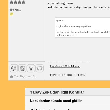
eyvallah sagolasın.
uskudardan mı bahsedıyosun yani karsısı derk
350 Mesaj
quote:
Orjinalden alıntı: ozgurgokhan
kızkulesinin karşısından belli saatlerde sandal 
kalkcağı yazıyo.
_____________________________
http://www.1001dilek.com
ÇÜNKÜ FENERBAHÇELİYİZ
Tüm Başarılarını Gör
Yapay Zeka’dan İlgili Konular
Üsküdardan tünele nasıl gidilir