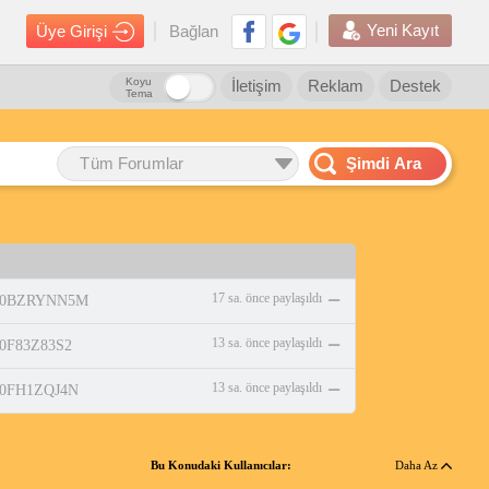
Yeni Kayıt
Üye Girişi
Bağlan
Koyu
İletişim
Reklam
Destek
Tema
Tüm Forumlar
Şimdi Ara
17 sa. önce paylaşıldı
p/B0BZRYNN5M
13 sa. önce paylaşıldı
/B0F83Z83S2
13 sa. önce paylaşıldı
/B0FH1ZQJ4N
Bu Konudaki Kullanıcılar:
Daha Az