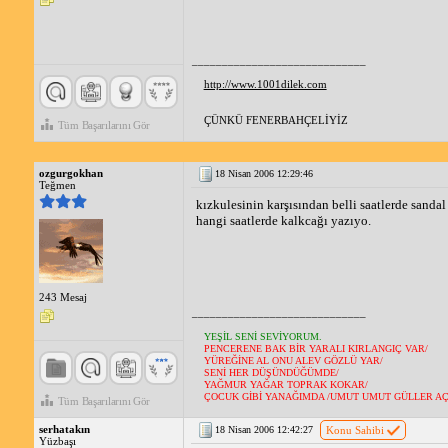
_____________________________
http://www.1001dilek.com
ÇÜNKÜ FENERBAHÇELİYİZ
Tüm Başarılarını Gör
ozgurgokhan
18 Nisan 2006 12:29:46
Teğmen
kızkulesinin karşısından belli saatlerde sandal
hangi saatlerde kalkcağı yazıyo.
243 Mesaj
_____________________________
YEŞİL SENİ SEVİYORUM.
PENCERENE BAK BİR YARALI KIRLANGIÇ VAR/
YÜREĞİNE AL ONU ALEV GÖZLÜ YAR/
SENİ HER DÜŞÜNDÜĞÜMDE/
YAĞMUR YAĞAR TOPRAK KOKAR/
ÇOCUK GİBİ YANAĞIMDA /UMUT UMUT GÜLLER AÇ
Tüm Başarılarını Gör
serhatakın
18 Nisan 2006 12:42:27
Konu Sahibi
Yüzbaşı