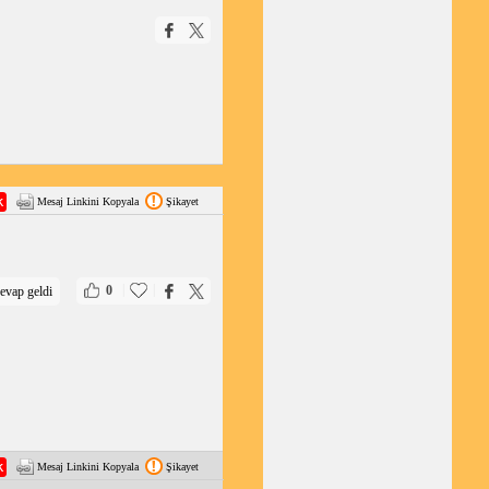
Mesaj Linkini Kopyala
Şikayet
|
|
0
evap geldi
Mesaj Linkini Kopyala
Şikayet