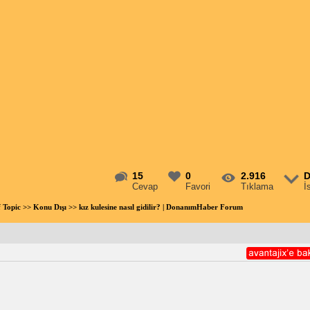
15
0
2.916
D
Cevap
Favori
Tıklama
İ
f Topic
>>
Konu Dışı
>> kız kulesine nasıl gidilir? | DonanımHaber Forum