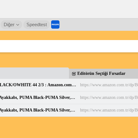
Diğer
Speedtest
Editörün Seçtiği Fırsatlar
adidas Erkek PARK ST Ayakkabı CBLACK/CBLACK/OWHITE 44 2/3 : Amazon.com.tr: Moda
https://www.amazon.com.tr/d
PUMA BELLA DONNA DayINight Kadın Spor Ayakkabı, PUMA Black-PUMA Silver, 35.5 : Amazon.com.tr: Moda
https://www.amazon.com.tr/dp
PUMA BELLA DONNA DayINight Kadın Spor Ayakkabı, PUMA Black-PUMA Silver, 35.5 : Amazon.com.tr: Moda
https://www.amazon.com.tr/dp