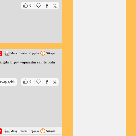
|
|
0
Mesaj Linkini Kopyala
Şikayet
ak gibi bişey yapmışlar sahile orda
|
|
0
evap geldi
Mesaj Linkini Kopyala
Şikayet