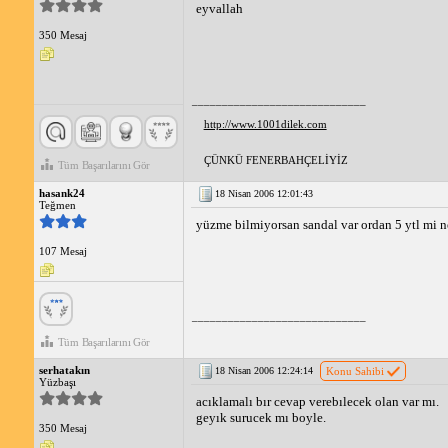
eyvallah
350 Mesaj
_____________________________
http://www.1001dilek.com
ÇÜNKÜ FENERBAHÇELİYİZ
Tüm Başarılarını Gör
hasank24
18 Nisan 2006 12:01:43
Teğmen
yüzme bilmiyorsan sandal var ordan 5 ytl mi n
107 Mesaj
_____________________________
Tüm Başarılarını Gör
serhatakın
18 Nisan 2006 12:24:14
Konu Sahibi
Yüzbaşı
acıklamalı bır cevap verebılecek olan var mı.
geyık surucek mı boyle.
350 Mesaj