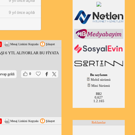
9 yıl önce açıldı
9 yıl önce açıldı
Mesaj Linkini Kopyala
Şikayet
I 6 YTL ALIYORLAR BU FİYATA
|
|
0
evap geldi
Bu sayfanın
Mobil sürümü
Mini Sürümü
BR2
0,627
1.2.165
Mesaj Linkini Kopyala
Şikayet
Reklamlar