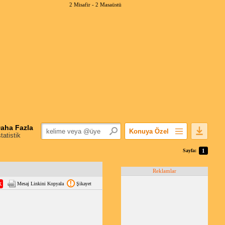
2 Misafir -
2 Masaüstü
aha Fazla
Konuya Özel
statistik
Favorilerime Ekle
Sayfa:
1
Konuyu Açandan
Reklamlar
Popüler Mesajlar
Mesaj Linkini Kopyala
Şikayet
Linkli Mesajlar
Yazdır
E-Posta Aboneliği
Konuyu Gizle