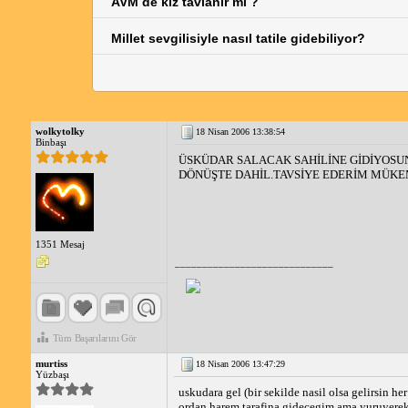
AVM de kız tavlanır mı ?
Millet sevgilisiyle nasıl tatile gidebiliyor?
wolkytolky
18 Nisan 2006 13:38:54
Binbaşı
ÜSKÜDAR SALACAK SAHİLİNE GİDİYOSUN
DÖNÜŞTE DAHİL.TAVSİYE EDERİM MÜKE
1351 Mesaj
_____________________________
Tüm Başarılarını Gör
murtiss
18 Nisan 2006 13:47:29
Yüzbaşı
uskudara gel (bir sekilde nasil olsa gelirsin h
ordan harem tarafina gidecegim ama yuruyerek 