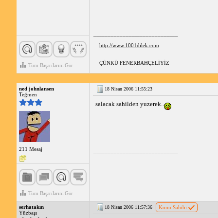
_____________________________
http://www.1001dilek.com
ÇÜNKÜ FENERBAHÇELİYİZ
Tüm Başarılarını Gör
ned johnlansen
18 Nisan 2006 11:55:23
Teğmen
salacak sahilden yuzerek..
211 Mesaj
_____________________________
Tüm Başarılarını Gör
serhatakın
18 Nisan 2006 11:57:36
Konu Sahibi
Yüzbaşı