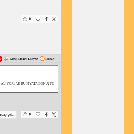
|
|
0
Mesaj Linkini Kopyala
Şikayet
 ALIYORLAR BU FİYATA DÖNÜŞTE
|
|
0
evap geldi