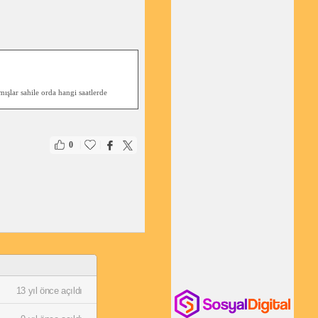
mışlar sahile orda hangi saatlerde
|
|
0
13 yıl önce açıldı