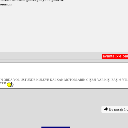
gorursun
N ORDA YOL ÜSTÜNDE KULEYE KALKAN MOTORLARIN GİŞESİ VAR KİŞİ BAŞI 6 YTL
YER.
Bu mesaja 1 c