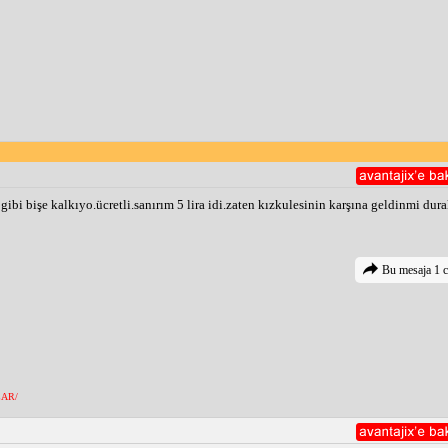
 gibi bişe kalkıyo.ücretli.sanırım 5 lira idi.zaten kızkulesinin karşına geldinmi dur
Bu mesaja 1 c
AR/