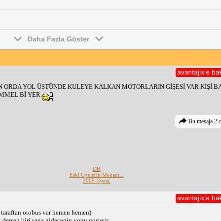
Daha Fazla Göster
 ORDA YOL ÜSTÜNDE KULEYE KALKAN MOTORLARIN GİŞESİ VAR KİŞİ BAŞ
MMEL Bİ YER.
Bu mesaja 2 c
DH
Eski Üyelerin Mekanı...
2005 Üyesi.
er taraftan otobus var hemen hemen)
dersen biri sana gidecegin yonu gosterir.