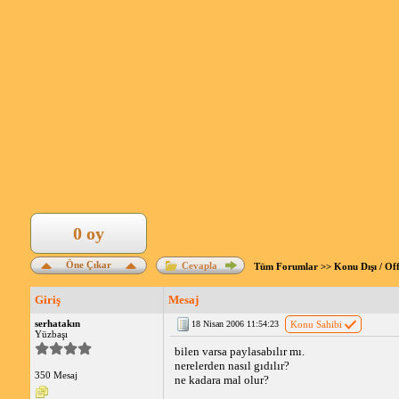
0 oy
Öne Çıkar
Cevapla
Tüm Forumlar
>>
Konu Dışı / Of
Giriş
Mesaj
serhatakın
18 Nisan 2006 11:54:23
Konu Sahibi
Yüzbaşı
bilen varsa paylasabılır mı.
nerelerden nasıl gıdılır?
350 Mesaj
ne kadara mal olur?