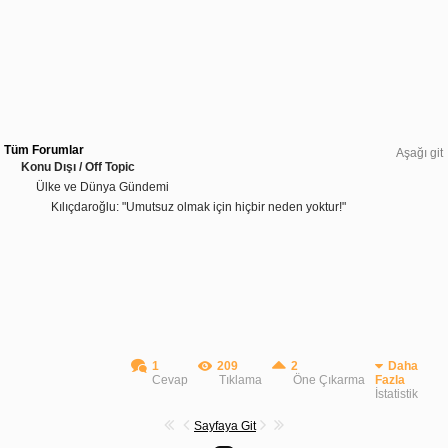
Tüm Forumlar
Aşağı git
Konu Dışı / Off Topic
Ülke ve Dünya Gündemi
Kılıçdaroğlu: "Umutsuz olmak için hiçbir neden yoktur!"
1
209
2
Daha
Cevap
Tıklama
Öne Çıkarma
Fazla
İstatistik
Sayfaya Git