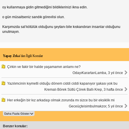
oy kullanmaya gidin gitmediğini bildiklerinizi ikna edin.
o gün müsaitseniz sandık görevlisi olun.
Karşımızda saf kötülük olduğunu şeytanı bile kıskandıran insanlar olduğunu
unutmayın.
Yapay Zeka
’dan İlgili Konular
Çirkin ve fakir bir halde yaşamamın anlamı ne?
OdayıKarartanLamba, 3 yıl önce
Yazılımcinin kıymetli olduğu dönem ciddi ciddi kapanıyor şakası yok bu
Kremalı Börek Sütlü Çörek Ballı Krep, 3 hafta önce
Her erkeğin bir kız arkadaşı olmak zorunda mı sizce bu bir eksiklik mi
Geceüçteisimbulmakzor, 5 yıl önce
Benzer konular: