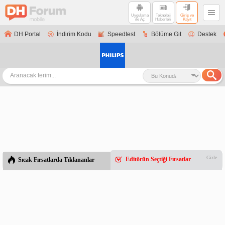
Uygulama
Teknoloji
Giriş ve
ile Aç
Haberleri
Kayıt
DH Portal
İndirim Kodu
Speedtest
Bölüme Git
Destek
Gizle
Editörün Seçtiği Fırsatlar
Sıcak Fırsatlarda Tıklananlar