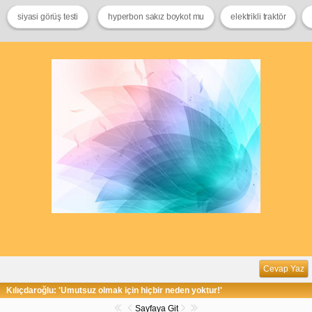
siyasi görüş testi
hyperbon sakız boykot mu
elektrikli traktör
Cevap Yaz
Kılıçdaroğlu: 'Umutsuz olmak için hiçbir neden yoktur!'
Sayfaya Git