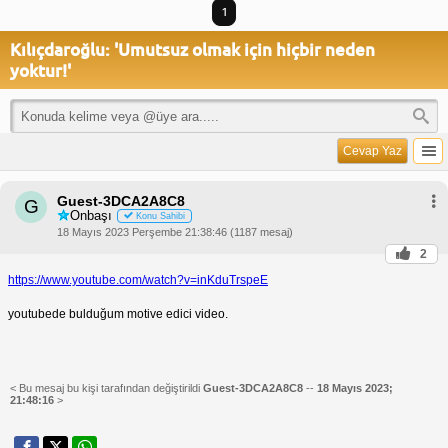
1
Kılıçdaroğlu: 'Umutsuz olmak için hiçbir neden
yoktur!'
Cevap Yaz
Guest-3DCA2A8C8
G
Onbaşı
Konu Sahibi
18 Mayıs 2023 Perşembe 21:38:46 (1187 mesaj)
2
https://www.youtube.com/watch?v=inKduTrspeE
youtubede bulduğum motive edici video.
< Bu mesaj bu kişi tarafından değiştirildi
Guest-3DCA2A8C8
--
18 Mayıs 2023;
21:48:16
>