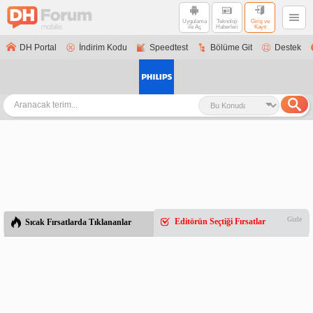
Uygulama
Teknoloji
Giriş ve
ile Aç
Haberleri
Kayıt
DH Portal
İndirim Kodu
Speedtest
Bölüme Git
Destek
Gizle
Editörün Seçtiği Fırsatlar
Sıcak Fırsatlarda Tıklananlar