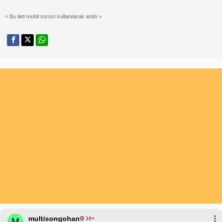
< Bu ileti mobil sürüm kullanılarak atıldı >
multisongohan
10+
M