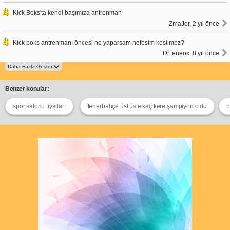
Kick Boks'ta kendi başımıza antrenman
ZmaJor, 2 yıl önce
Kick boks antrenmanı öncesi ne yaparsam nefesim kesilmez?
Dr. eneox, 8 yıl önce
Benzer konular:
spor salonu fiyatları
fenerbahçe üst üste kaç kere şampiyon oldu
b