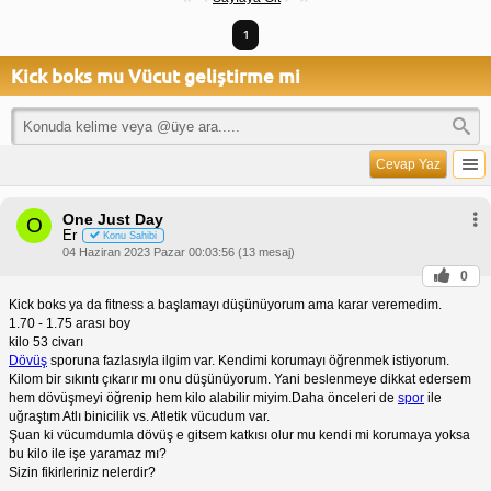
1
Kick boks mu Vücut geliştirme mi
Cevap Yaz
One Just Day
O
Er
Konu Sahibi
04 Haziran 2023 Pazar 00:03:56 (13 mesaj)
0
Kick boks ya da fitness a başlamayı düşünüyorum ama karar veremedim.
1.70 - 1.75 arası boy
kilo 53 civarı
Dövüş
sporuna fazlasıyla ilgim var. Kendimi korumayı öğrenmek istiyorum.
Kilom bir sıkıntı çıkarır mı onu düşünüyorum. Yani beslenmeye dikkat edersem
hem dövüşmeyi öğrenip hem kilo alabilir miyim.Daha önceleri de
spor
ile
uğraştım Atlı binicilik vs. Atletik vücudum var.
Şuan ki vücumdumla dövüş e gitsem katkısı olur mu kendi mi korumaya yoksa
bu kilo ile işe yaramaz mı?
Sizin fikirleriniz nelerdir?