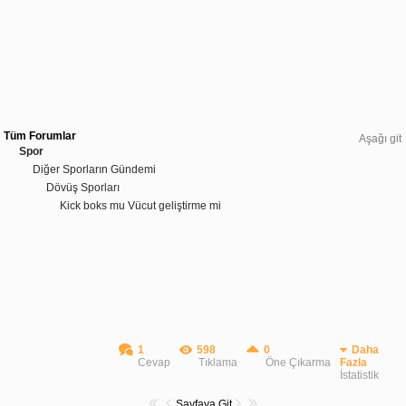
Tüm Forumlar
Aşağı git
Spor
Diğer Sporların Gündemi
Dövüş Sporları
Kick boks mu Vücut geliştirme mi
1
598
0
Daha
Cevap
Tıklama
Öne Çıkarma
Fazla
İstatistik
Sayfaya Git