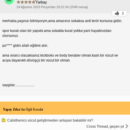
Yarbay
24 Ağustos 2023 Perşembe 19:22:34 (2548 mesaj)
2
merhaba,yaşınızı bilmiyorym,ama amacınız sokaksa anti terör kursuna gidin.
spor kuralı olan bir yapıdır.ama sokakta kural yoktur.yani hayatınızdan
olursunuz.
po**** gidin.silah eğitimi alın.
ama ısrarcı olacaksanız.kickboks ve body beraber olmalı.kaslı bir vücut ve
acıya dayanıklı dövüşçü bir vücut bir olmalı.
saygılar.......................
Yapay Zeka
’dan İlgili Konular
Calisthenics vücut geliştirmeden anlayan bakabilir mi?
Cross Thread, geçen yıl