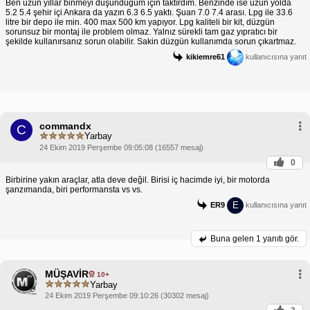
Ben uzun yıllar binmeyi düşündüğüm için taktırdım. Benzinde ise uzun yolda
5.2 5.4 şehir içi Ankara da yazın 6.3 6.5 yaktı. Şuan 7.0 7.4 arası. Lpg ile 33.6
litre bir depo ile min. 400 max 500 km yapıyor. Lpg kaliteli bir kit, düzgün
sorunsuz bir montaj ile problem olmaz. Yalnız sürekli tam gaz yıpratıcı bir
şekilde kullanırsanız sorun olabilir. Sakin düzgün kullanımda sorun çıkartmaz.
kikiemre61
kullanıcısına yanıt
commandx
C
Yarbay
24 Ekim 2019 Perşembe 09:05:08 (16557 mesaj)
0
Birbirine yakın araçlar, atla deve değil. Birisi iç hacimde iyi, bir motorda
şanzımanda, biri performansta vs vs.
E
ER9
kullanıcısına yanıt
Buna gelen
1 yanıtı gör.
MÜŞAVİR
10+
Yarbay
24 Ekim 2019 Perşembe 09:10:26 (30302 mesaj)