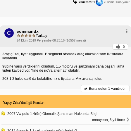
kikiemre61
kullanıcısına yanıt
commandx
C
Yarbay
24 Ekim 2019 Perşembe 08:23:16 (16557 mesaj)
0
Araç güzel, fiyatı uygundu. B segment otomatik araç alacak olsam ilk sıralara
koyardım.
98bine yaris verdiklerini okudum. 1.5 motoru ve şanzımanı daha başarılı ama
tipten kaybediyor. Yine de rio'ya alternatif olabilir.
208 1.2 turbo eat6 da bulabilirsiniz o fiyatlara. Mtv avantajı olur.
Buna gelen
1 yanıtı gör.
Yapay Zeka
’dan İlgili Konular
2007 Vw polo 1.4(9n) Otomatik Şanzıman Hakkında Bilgi
ımnayeon, 6 yıl önce
2012 Avensis 1.8 cvt hakkında görüşleriniz?