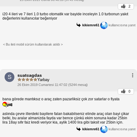
2
i20 4 ileri ve 7 ileri 1.0 turbo otomatik var bayide inceleyin 1.0 turbonun yakıt
değerlerini kullanıcılar beğeniyor
kikiemre61
kullanıcısına yanıt
< Bu ileti mobil sürüm kullanılarak atıldı >
suatcagdas
S
Yarbay
26 Ekim 2019 Cumartesi 11:47:02 (5244 mesaj)
0
bana görede mantıksız o araç zaten pazarliksiz çok zor satarlar o fiyata
aslında çevre illerdeki bayilere falan bakabilseniz elinde araç olan bayi çikar
belki, bu aralar almanizda fayda var bence çünkü ekim sonuna kadar 25bin
lira 18ay sıfır faiz kredi veriyor kia, aylik 1400 lira gibi taksit var 25bin için.
kikiemre61
kullanıcısına yanıt