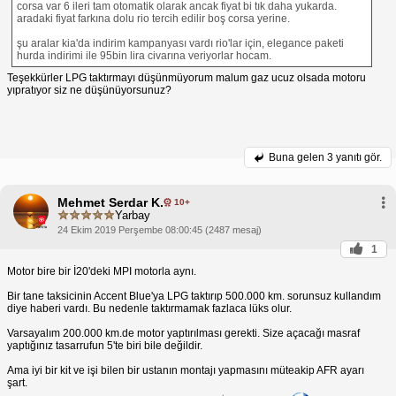
corsa var 6 ileri tam otomatik olarak ancak fiyat bi tık daha yukarda.
aradaki fiyat farkına dolu rio tercih edilir boş corsa yerine.
şu aralar kia'da indirim kampanyası vardı rio'lar için, elegance paketi
hurda indirimi ile 95bin lira civarına veriyorlar hocam.
Teşekkürler LPG taktırmayı düşünmüyorum malum gaz ucuz olsada motoru
yıpratıyor siz ne düşünüyorsunuz?
Buna gelen
3 yanıtı gör.
Mehmet Serdar K.
10+
Yarbay
24 Ekim 2019 Perşembe 08:00:45 (2487 mesaj)
1
Motor bire bir İ20'deki MPI motorla aynı.
Bir tane taksicinin Accent Blue'ya LPG taktırıp 500.000 km. sorunsuz kullandım
diye haberi vardı. Bu nedenle taktırmamak fazlaca lüks olur.
Varsayalım 200.000 km.de motor yaptırılması gerekti. Size açacağı masraf
yaptığınız tasarrufun 5'te biri bile değildir.
Ama iyi bir kit ve işi bilen bir ustanın montajı yapmasını müteakip AFR ayarı
şart.