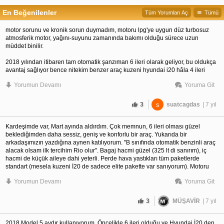
En Beğenilenler
Tüm Yorumları Aç
Tümü
motor sorunu ve kronik sorun duymadım, motoru lpg'ye uygun düz turbosuz
atmosferik motor, yağını-suyunu zamanında bakımı olduğu sürece uzun
müddet binilir.
2018 yılından itibaren tam otomatik şanzıman 6 ileri olarak geliyor, bu oldukça
avantaj sağlıyor bence nitekim benzer araç kuzeni hyundai i20 hâla 4 ileri
otomatik o yüzden daha fazla yakıyor.
Yorumun Devamı
Yoruma Git
sıfır km olarak B segmenti benzinli ve 6 ileri tam otomatik şanzımanlı
araç
arayanlar için şuan en doğru seçenek budur. birde 2019 model opel corsa var
3
s
suatcagdas
| 7 yıl
6 ileri tam otomatik olarak ancak fiyat bi tık daha yukarda. aradaki fiyat farkına
dolu rio tercih edilir boş corsa yerine.
Kardeşimde var, Mart ayında aldırdım. Çok memnun, 6 ileri olması güzel
şu aralar kia'da indirim kampanyası vardı rio'lar için, elegance paketi hurda
beklediğimden daha sessiz, geniş ve konforlu bir araç. Yukarıda bir
indirimi ile 95bin lira civarına veriyorlar hocam.
arkadaşımızın yazdığına aynen katılıyorum. "B sınıfında otomatik benzinli araç
alacak olsam ilk tercihim Rio olur". Bagaj hacmi güzel (325 lt di sanırım), iç
hacmi de küçük aileye dahi yeterli. Perde hava yastıkları tüm paketlerde
standart (mesela kuzeni İ20 de sadece elite pakette var sanıyorum). Motoru
klasik atmosferik, kronik sorunu olmayan bir motor. Keza şanzımanı da tork
Yorumun Devamı
Yoruma Git
konvertörlü 6 ileri tam otomatik. Piyasadaki en sağlam şanzımanlardan.
3
MÜŞAVİR
| 7 yıl
2018 Model 5 aydır kullanıyorum. Öncelikle 6 ileri olduğu ve Hyundai İ20 den