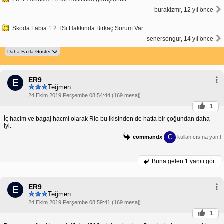
burakizmr, 12 yıl önce
Skoda Fabia 1.2 TSi Hakkında Birkaç Sorum Var
senersongur, 14 yıl önce
ER9
E
Teğmen
24 Ekim 2019 Perşembe 08:54:44 (169 mesaj)
1
İç hacim ve bagaj hacmi olarak Rio bu ikisinden de hatta bir çoğundan daha
iyi.
C
commandx
kullanıcısına yanıt
Buna gelen
1 yanıtı gör.
ER9
E
Teğmen
24 Ekim 2019 Perşembe 08:59:41 (169 mesaj)
1