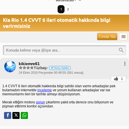
1
2
Kia Rio 1.4 CVVT 6 ileri otomatik hakkında bilgi
verirmisiniz
Cevap Yaz
kikiemre61
Yüzbaşı
Konu Sahibi
24 Ekim 2019 Perşembe 00:48:55 (561 mesaj)
1
1.4 CVVT 6 ileri otomatik hakkında bilgi sahibi olan varmı arkadaşlar pek
bulamadım internetde
inceleme
ve yorum kullanan arkadaşlar var ise
memnunlarmı ileri bir tarihte almayı düşünüyorum.
Merak ettiğim motoru
sorun
çıkartırmı yakıt orta derece onu biliyorum ve
pişman ettirirmi konfor açısından.