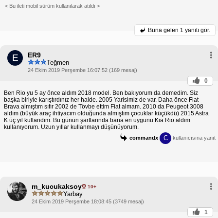
< Bu ileti mobil sürüm kullanılarak atıldı >
Buna gelen
1 yanıtı gör.
ER9
E
Teğmen
24 Ekim 2019 Perşembe 16:07:52 (169 mesaj)
0
Ben Rio yu 5 ay önce aldım 2018 model. Ben bakıyorum da demedim. Siz
başka biriyle karıştırdınız her halde. 2005 Yarisimiz de var. Daha önce Fiat
Brava almıştım sıfır 2002 de Tövbe ettim Fiat almam. 2010 da Peugeot 3008
aldım (büyük araç ihtiyacım olduğunda almıştım çocuklar küçükdü) 2015 Astra
K üç yıl kullandım. Bu günün şartlarında bana en uygunu Kia Rio aldım
kullanıyorum. Uzun yıllar kullanmayı düşünüyorum.
C
commandx
kullanıcısına yanıt
m_kucukaksoy
10+
Yarbay
24 Ekim 2019 Perşembe 18:08:45 (3749 mesaj)
1