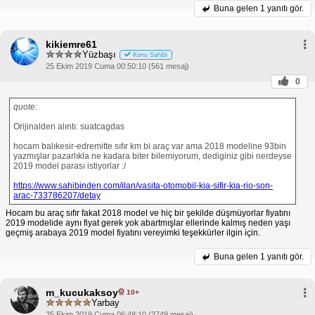
Buna gelen
1 yanıtı gör.
kikiemre61
Yüzbaşı
Konu Sahibi
25 Ekim 2019 Cuma 00:50:10 (561 mesaj)
0
quote:
Orijinalden alıntı: suatcagdas
hocam balıkesir-edremitte sıfır km bi araç var ama 2018 modeline 93bin
yazmışlar pazarlıkla ne kadara biter bilemiyorum, dediginiz gibi nerdeyse
2019 model parası istiyorlar :/
https://www.sahibinden.com/ilan/vasita-otomobil-kia-sifir-kia-rio-son-
arac-733786207/detay
Hocam bu araç sıfır fakat 2018 model ve hiç bir şekilde düşmüyorlar fiyatını
2019 modelide aynı fiyat gerek yok abartmışlar ellerinde kalmış neden yaşı
geçmiş arabaya 2019 model fiyatını vereyimki teşekkürler ilgin için.
Buna gelen
1 yanıtı gör.
m_kucukaksoy
10+
Yarbay
25 Ekim 2019 Cuma 06:48:10 (3749 mesaj)