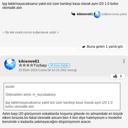
lpg taktırmayacaksanız yakıt sizi üzer kardeşi kasa olarak aynı i20 1.0 turbo
otomatik alın
kikiemre61
kullanıcısına yanıt
< Bu ileti mobil sürüm kullanılarak atıldı >
Buna gelen
1 yanıtı gör.
kikiemre61
Yüzbaşı
Konu Sahibi
25 Ekim 2019 Cuma 00:10:15 (561 mesaj)
0
quote:
Orijinalden alıntı: m_kucukaksoy
lpg taktırmayacaksanız yakıt sizi üzer kardeşi kasa olarak aynı i20 1.0
turbo otomatik alın
Adım başı i20 görüyorum sokaklarda hoşuma gitsede rio almamdaki en büyük
etken birazda bu fakat otomatik alıcam ben 4 ileri diye hatırlıyorum o modelini
benzinde o kadarda yakmayacağını düşünüyorum aracın.