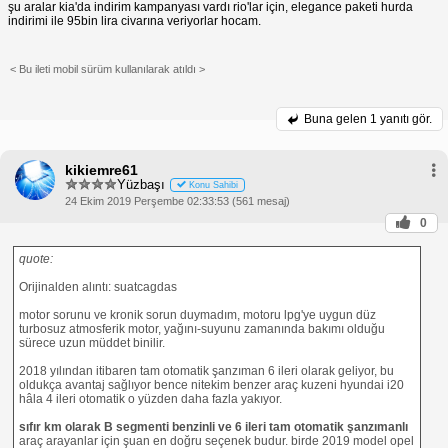
Kia Rio 1.4 CVVT otomatik, kullanıcılar tarafından
şu aralar kia'da indirim kampanyası vardı rio'lar için, elegance paketi hurda
genel olarak olumlu yorumlar almaktadır. Sürücüler,
indirimi ile 95bin lira civarına veriyorlar hocam.
aracın yakıt verimliliği, geniş iç alanı ve güvenilir
performansına övgüler yağdırmaktadır. Ayrıca,
otomatik şanzımanın sorunsuz çalışması ve
< Bu ileti mobil sürüm kullanılarak atıldı >
konforlu sürüşü de takdir edilmektedir.
Sonuç
Kia Rio 1.4 CVVT 6 ileri otomatik, kompakt
Buna gelen
1 yanıtı gör.
hatchback arayanlar için mükemmel bir seçimdir.
Yakıt verimliliği, özellikleri ve performansı ile bu
araç, hem günlük kullanım hem de uzun yolculuklar
kikiemre61
için ideal bir seçenektir. Kullanıcı yorumları, Kia Rio
Yüzbaşı
Konu Sahibi
1.4 CVVT'nin beklentileri karşılayan ve sınıfında öne
24 Ekim 2019 Perşembe 02:33:53 (561 mesaj)
çıkan bir araç olduğunu göstermektedir.
0
quote:
Orijinalden alıntı: suatcagdas
motor sorunu ve kronik sorun duymadım, motoru lpg'ye uygun düz
turbosuz atmosferik motor, yağını-suyunu zamanında bakımı olduğu
sürece uzun müddet binilir.
2018 yılından itibaren tam otomatik şanzıman 6 ileri olarak geliyor, bu
oldukça avantaj sağlıyor bence nitekim benzer araç kuzeni hyundai i20
hâla 4 ileri otomatik o yüzden daha fazla yakıyor.
sıfır km olarak B segmenti benzinli ve 6 ileri tam otomatik şanzımanlı
araç arayanlar için şuan en doğru seçenek budur. birde 2019 model opel