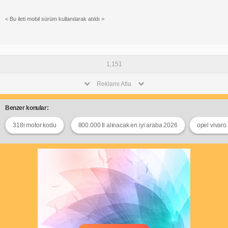
< Bu ileti mobil sürüm kullanılarak atıldı >
1,151
Reklamı Atla
Benzer konular:
318i motor kodu
800.000 tl alınacak en iyi araba 2026
opel vivaro