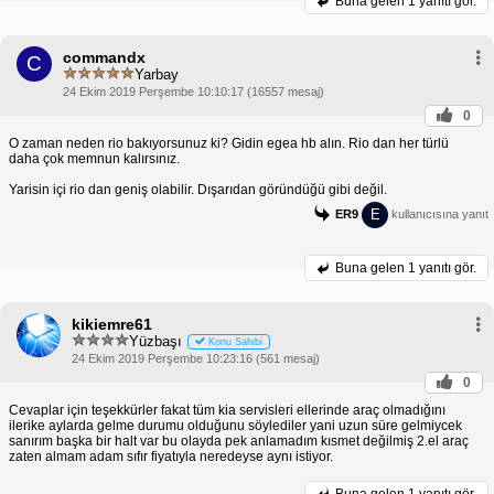
Buna gelen
1 yanıtı gör.
commandx
C
Yarbay
24 Ekim 2019 Perşembe 10:10:17 (16557 mesaj)
0
O zaman neden rio bakıyorsunuz ki? Gidin egea hb alın. Rio dan her türlü
daha çok memnun kalırsınız.
Yarisin içi rio dan geniş olabilir. Dışarıdan göründüğü gibi değil.
E
ER9
kullanıcısına yanıt
Buna gelen
1 yanıtı gör.
kikiemre61
Yüzbaşı
Konu Sahibi
24 Ekim 2019 Perşembe 10:23:16 (561 mesaj)
0
Cevaplar için teşekkürler fakat tüm kia servisleri ellerinde araç olmadığını
ilerike aylarda gelme durumu olduğunu söylediler yani uzun süre gelmiycek
sanırım başka bir halt var bu olayda pek anlamadım kısmet değilmiş 2.el araç
zaten almam adam sıfır fiyatıyla neredeyse aynı istiyor.