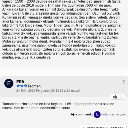
yapıyor. 1500 ~ 2000 devirde de rahat çekişi var. Vites değişimleri hızlı (astra
6 ileri de böyle 2016 model). Trim sesi hiç duymadım 7600 km de araç.
Ankara da kullanıyorum en son full doldurarak baktım 6.40 litre benzin yaktı
yazın. Ekran 6 ile 7.3 arasında gösteriyor aldığımdan beri. Uzun yol 5.3 yaktı.
Kullanımı zevkli, yumuşak direksiyon ve pedallar. Ses sistemi yeterli. Ben ön
arka kameralı dokunmatik ekranlı multimedya da taktırdım. Brc comford lpg
taktırdım 3750 km de iken. Motor Trigeri zincirli, 6 ileri otomatiklerde şanzıman
yağı kontrol çubuğu yok, yağ değişimi de yok. Manuele alıp alıp 2. vites ile
kalkabiliyor dik yokuşda yağmurda işime yaradı (kumho yaz lastikleri bir tek
burada 1. viteste patinaj yaptı). Karlı buzlu yerlerde kullanabilirsiniz 2.vitesi.
Motor sorunlu bir motor değil. Hyundai nin 1.4 motoru değişken subap
zamanlama sistemine sahip, toyota ve honda motorları gibi. Turbo yok dpf
yok, düz atmosferik motor. Zaten sorunsuzluk, lpg uyumu ve tam otomatik
olduğu için tercih ettim. Bu motoru en çok taksiciler tercih ediyor. Hyundai
elentra, era, blue, Kia cerato vs.
ER9
E
Teğmen
24 Ekim 2019 Perşembe 09:33:13 (169 mesaj)
1
Tamamda bizim ailenin en kısa boylusu 1.85 . süper performansı olsa ne
olacak, ben içinde rahat edemedikten sonra.
C
commandx
kullanıcısına yanıt