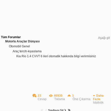
Tüm Forumlar
Aşağı git
Motorlu Araçlar Dünyası
Otomobil Genel
Araç tercih-kıyaslama
Kia Rio 1.4 CVVT 6 ileri otomatik hakkında bilgi verirmisiniz
23
46930
1
Daha
Cevap
Tıklama
Öne Çıkarma
Fazla
İstatistik
Sayfaya Git