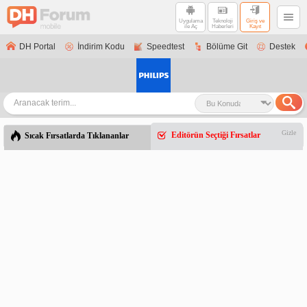
Uygulama
Teknoloji
Giriş ve
ile Aç
Haberleri
Kayıt
DH Portal
İndirim Kodu
Speedtest
Bölüme Git
Destek
Gizle
Editörün Seçtiği Fırsatlar
Sıcak Fırsatlarda Tıklananlar