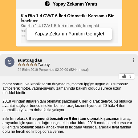
Yapay Zekanın Yanıtı
Kia Rio 1.4 CVVT 6 İleri Otomatik: Kapsamlı Bir
İnceleme
Kia Rio 1.4 CVVT 6 ileri otomatik, kompakt
hatchback segmentinde öne çıkan popüler bir
Yapay Zekanın Yanıtını
Genişlet
modeldir. Bu araç, özellikleri, performansı ve yakıt
verimliliği ile dikkat çekmektedir.
Motor ve Performans
Kia Rio 1.4 CVVT, 100 beygir gücünde ve 133 Nm
tork üreten 1.4 litrelik benzinli bir motora sahiptir.
suatcagdas
Motor, 6 ileri otomatik şanzımanla eşleştirilmiştir ve
S
Yarbay
yumuşak ve hassas vites geçişleri sunar. Araç,
0'dan 100 km/sa hıza yaklaşık 11,9 saniyede
24 Ekim 2019 Perşembe 02:09:00 (5244 mesaj)
ulaşabilmektedir.
3
Yakıt Verimliliği
motor sorunu ve kronik sorun duymadım, motoru lpg'ye uygun düz turbosuz
1.4 litrelik motor, etkileyici yakıt verimliliği sunar. Kia
atmosferik motor, yağını-suyunu zamanında bakımı olduğu sürece uzun
Rio 1.4 CVVT otomatik, şehir içinde 7,5 litre/100 km,
müddet binilir.
şehir dışında 5,1 litre/100 km ve ortalama olarak 6,0
litre/100 km yakıt tüketmektedir.
2018 yılından itibaren tam otomatik şanzıman 6 ileri olarak geliyor, bu oldukça
Özellikler ve Donanım
avantaj sağlıyor bence nitekim benzer araç kuzeni hyundai i20 hâla 4 ileri
Kia Rio 1.4 CVVT Elegance, geniş bir özellik
otomatik o yüzden daha fazla yakıyor.
yelpazesine sahiptir. Standart donanım arasında
sıfır km olarak B segmenti benzinli ve 6 ileri tam otomatik şanzımanlı
araç
klima, elektrikli camlar, çok fonksiyonlu direksiyon
arayanlar için şuan en doğru seçenek budur. birde 2019 model opel corsa var
simidi, Bluetooth bağlantısı ve dokunmatik ekranlı
6 ileri tam otomatik olarak ancak fiyat bi tık daha yukarda. aradaki fiyat farkına
bilgi-eğlence sistemi yer almaktadır.
dolu rio tercih edilir boş corsa yerine.
Yorumlar ve Değerlendirmeler