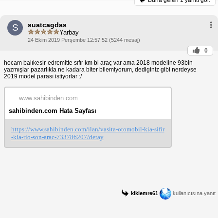
Buna gelen
1 yanıtı gör.
suatcagdas
S
Yarbay
24 Ekim 2019 Perşembe 12:57:52 (5244 mesaj)
0
hocam balıkesir-edremitte sıfır km bi araç var ama 2018 modeline 93bin
yazmışlar pazarlıkla ne kadara biter bilemiyorum, dediginiz gibi nerdeyse
2019 model parası istiyorlar :/
www.sahibinden.com
sahibinden.com Hata Sayfası
https://www.sahibinden.com/ilan/vasita-otomobil-kia-sifir
-kia-rio-son-arac-733786207/detay
kikiemre61
kullanıcısına yanıt