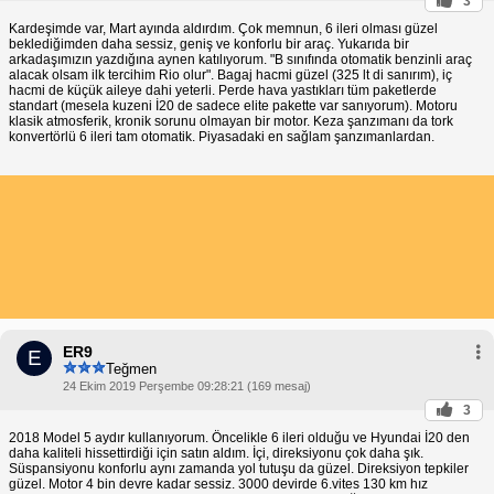
3
Kardeşimde var, Mart ayında aldırdım. Çok memnun, 6 ileri olması güzel
beklediğimden daha sessiz, geniş ve konforlu bir araç. Yukarıda bir
arkadaşımızın yazdığına aynen katılıyorum. "B sınıfında otomatik benzinli araç
alacak olsam ilk tercihim Rio olur". Bagaj hacmi güzel (325 lt di sanırım), iç
hacmi de küçük aileye dahi yeterli. Perde hava yastıkları tüm paketlerde
standart (mesela kuzeni İ20 de sadece elite pakette var sanıyorum). Motoru
klasik atmosferik, kronik sorunu olmayan bir motor. Keza şanzımanı da tork
konvertörlü 6 ileri tam otomatik. Piyasadaki en sağlam şanzımanlardan.
ER9
E
Teğmen
24 Ekim 2019 Perşembe 09:28:21 (169 mesaj)
3
2018 Model 5 aydır kullanıyorum. Öncelikle 6 ileri olduğu ve Hyundai İ20 den
daha kaliteli hissettirdiği için satın aldım. İçi, direksiyonu çok daha şık.
Süspansiyonu konforlu aynı zamanda yol tutuşu da güzel. Direksiyon tepkiler
güzel. Motor 4 bin devre kadar sessiz. 3000 devirde 6.vites 130 km hız