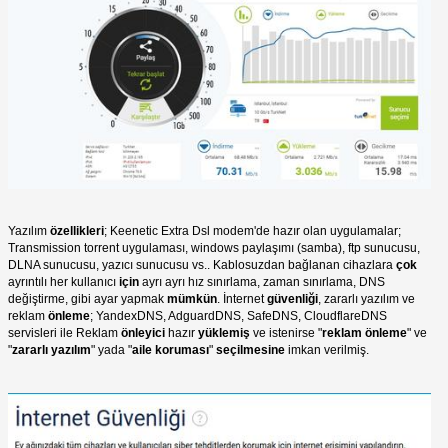
Yazılım
özellikleri
; Keenetic Extra Dsl modem'de hazır olan uygulamalar;
Transmission torrent uygulaması, windows paylaşımı (samba), ftp sunucusu,
DLNA sunucusu, yazıcı sunucusu vs.. Kablosuzdan bağlanan cihazlara
çok
ayrıntılı her kullanıcı
için
ayrı ayrı hız sınırlama, zaman sınırlama, DNS
değiştirme, gibi ayar yapmak
mümkün
. İnternet
güvenliği
, zararlı yazılım ve
reklam
önleme
; YandexDNS, AdguardDNS, SafeDNS, CloudflareDNS
servisleri ile Reklam
önleyici
hazır
yüklemiş
ve istenirse "
reklam önleme
" ve
"
zararlı yazılım
" yada "
aile koruması
"
seçilmesine
imkan verilmiş.