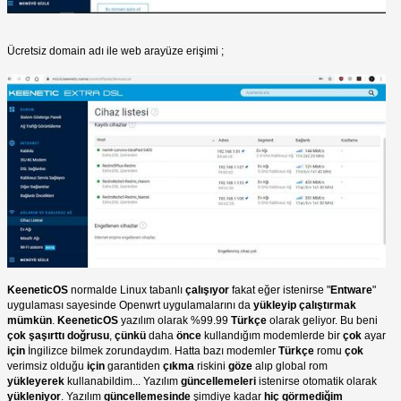
Ücretsiz domain adı ile web arayüze erişimi ;
KeeneticOS
normalde Linux tabanlı
çalışıyor
fakat eğer istenirse "
Entware
"
uygulaması sayesinde Openwrt uygulamalarını da
yükleyip çalıştırmak
mümkün
.
KeeneticOS
yazılım olarak %99.99
Türkçe
olarak geliyor. Bu beni
çok şaşırttı doğrusu
,
çünkü
daha
önce
kullandığım modemlerde bir
çok
ayar
için
İngilizce bilmek zorundaydım. Hatta bazı modemler
Türkçe
romu
çok
verimsiz olduğu
için
garantiden
çıkma
riskini
göze
alıp global rom
yükleyerek
kullanabildim... Yazılım
güncellemeleri
istenirse otomatik olarak
yükleniyor
. Yazılım
güncellemesinde
şimdiye kadar
hiç görmediğim