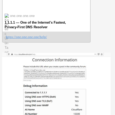
one.one.one.one
1.1.1.1 — One of the Internet’s Fastest,
Privacy-First DNS Resolver
https://one.one.one.one/help/