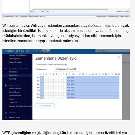
Wifi zamanlayıcı: Wifi yayını istenilen zamanlarda
açılıp
kapanması da en
çok
istediğim bir
özellikti
. İster şirketlerde akşam mesai sonu ya da hafta sonu dış
müdahalelerden
, isterseniz evde gece radyasyondan etkilenmemek
için
istenilen zamanlarda
açıp
kapatmak
mümkün
.
WEB
güvenliğine
ve gizliliğine
düşkün
kullanıcılar
için
bomba
özellikleri
var.