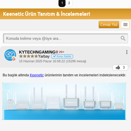
1
2
Keenetic Ürün Tanıtım & İncelemeleri
Cevap Yaz
KYTECHNGAMING
20+
Yarbay
Konu Sahibi
15 Haziran 2025 Pazar 16:58:22 (15296 mesaj)
3
Bu başlık altında
Keenetic
ürünlerinin tanıtım ve incelemeleri indekslenecektir.