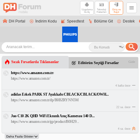
Uygulama
Teknoloji
Giriş ve
ile Aç
Haberleri
Kayıt
DH Portal
İndirim Kodu
Speedtest
Bölüme Git
Destek
Sıcak Fırsatlarda Tıklananlar
Gizle
Editörün Seçtiği Fırsatlar
https://www.amazon.com.tr/
https://www.amazon.com.tr/
4 hafta önce
adidas Erkek PARK ST Ayakkabı CBLACK/CBLACK/OWH...
https://www.amazon.com.tr/dp/B0BZRYNN5M
22 sa. önce
Juo C10 2K QHD WiFi Ekranlı Araç Kamerası 140 D...
https://www.amazon.com.tr/gp/product/B0H29...
4 sa. önce