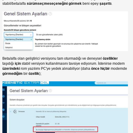
stabil/beta/alfa
sürümseçmeseçeneğini görmek
beni epey
şaşırttı
.
Beta/alfa olan geliştirici versiyonu tam oturmadığı ve deneysel
özellikler
taşıdığı
için
stabil versiyon kullanılmasını tavsiye ediyorum. İstenirse modem
üzerindeki
rom yazılımı PC'ye yedek alınabiliyor (daha
önce hiçbir
modemde
görmediğim
bir
özellik
);