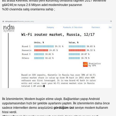
Bu arada Keenetic firması yeni kurulmuş olmasına rağmen 2017 verilerine
g&#246;re rusya 2.6 Milyon adet modem/router pazarının
%30 civarında satış oranlarına sahip ;
İlk İzlenimlerim; Modem bugün elime ulaştı. Bağlantıları yapıp Android
uygulamasından hızlı bir şekilde ayarlarını yaptım. İlk izlenimlerim daha önce
sadece internetten demo arayüzünü
gördüğüm
üst
seviye modem kullanım
hissi verdi.