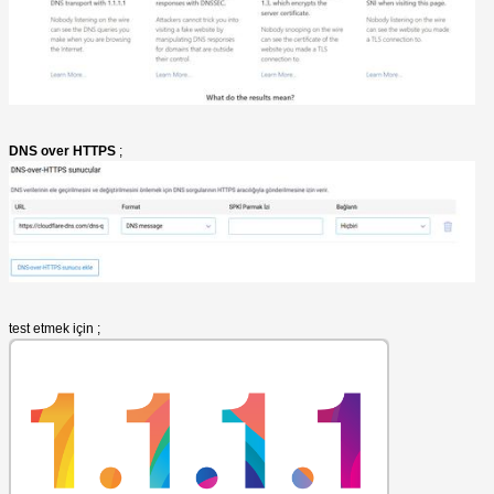
DNS over HTTPS
;
test etmek için ;