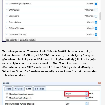
Torrent uygulaması Transmissionbt 2.94
sürümü
ile hazır olarak geliyor.
İndirme hızı max 5 MBps yani 50 Mb/sn olarak ayarlanabiliyor. (Yeni gelen
güncelleme
ile 8Mbps yani 80 Mb/sn olarak
yükseltilmiş
.) Bu hız da
çoğu
kullanıcı
için
yeterli olacaktır tahminim...
Not
: Torrent indirme hızında
düşmeler
oluyorsa DNS ayarlarını 1.1.1.1 ve 1.0.0.1 yapılarak
düzeliyor
.
Sebebi
: AdGuard DNS reklamları engelliyor ama torrent'de trafik
artışından
dolayı hız sınırlıyor.