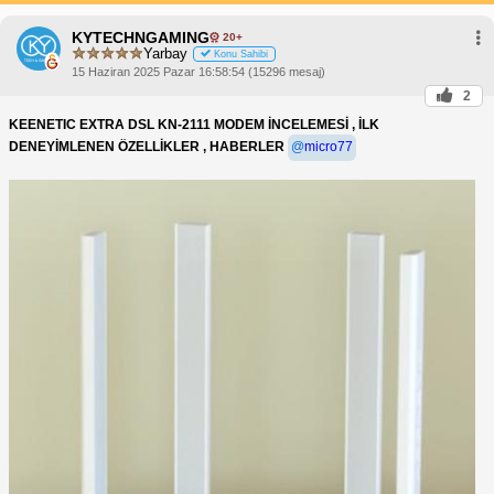
KYTECHNGAMING
20+
Yarbay
Konu Sahibi
15 Haziran 2025 Pazar 16:58:54 (15296 mesaj)
2
KEENETIC EXTRA DSL KN-2111 MODEM İNCELEMESİ , İLK
DENEYİMLENEN ÖZELLİKLER , HABERLER
@
micro77