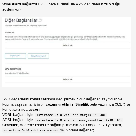
WireGuard bağlantısı
; (3.3 beta sürümü; ile VPN den daha hızlı olduğu
söyleniyor)
SNR değerlerini komut satırında değiştirmek; SNR değerleri zayıf olan ve
kopma yaşayanlar
için
bir
çözüm üretilmiş
.
Şimdilik
beta yazılımda (3.3.7) ve
komut satırında
geçerli
.
VDSL bağlantı
için
;
interface Dsl0 vdsl snr-margin {4..30}
ADSL bağlantı
için
;
interface Dsl0 adsl snr-margin-offset {-10..10}
Örnekler
; Modeme telnet ile bağlanıp, mesela SNR değerini 20 yapalım;
Normal değerler;
interface Dsl0 vdsl snr-margin 20