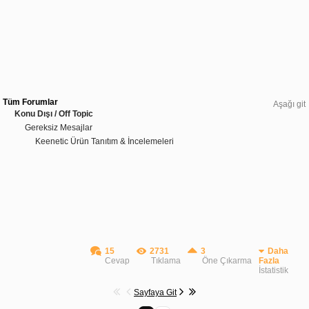
Tüm Forumlar
Aşağı git
Konu Dışı / Off Topic
Gereksiz Mesajlar
Keenetic Ürün Tanıtım & İncelemeleri
15
2731
3
Daha
Cevap
Tıklama
Öne Çıkarma
Fazla
İstatistik
Sayfaya Git