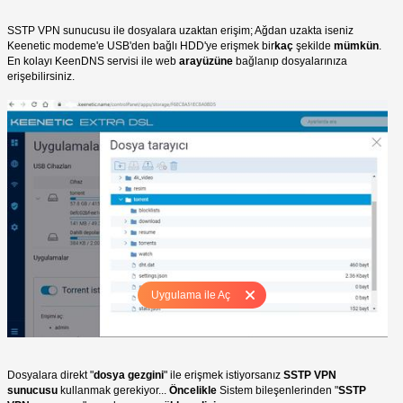
SSTP VPN sunucusu ile dosyalara uzaktan erişim; Ağdan uzakta iseniz
Keenetic modeme'e USB'den bağlı HDD'ye erişmek bir
kaç
şekilde
mümkün
.
En kolayı KeenDNS servisi ile web
arayüzüne
bağlanıp dosyalarınıza
erişebilirsiniz.
Uygulama ile Aç
Dosyalara direkt "
dosya gezgini
" ile erişmek istiyorsanız
SSTP VPN
sunucusu
kullanmak gerekiyor...
Öncelikle
Sistem bileşenlerinden "
SSTP