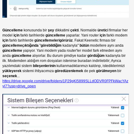
Güncelleme
konusunda bir
şey
dikkatimi
çekti
. Normalde
üretici
firmalar her
model
için
farklı tarihlerde
güncelleme
yaparlar. Yani router
için
farklı modem
için
farklı tarihlerde
güncellemelerigörürüz
. Fakat Keenetic firması bir
güncellemeçıktığında
"
görebildiğim
kadarıyla"
bütün
modellere aynı anda
güncelleme
yapıyor. Yani modem yada router'ler model fark etmeden aynı
anda
güncelleme
alıyorlar. Bu durum şimdiye kadar
gördüğüm
kadarıyla bir
ilk. Modemden aldığım rom dosyaları istenirse buradan indirilebilir; Ayrıca
yazılımdaki sistem
bileşenlerinin
kullanmadıklarımızı kaldırıp, istediklerimizi
yükleyerek
sistemi ihtiyacımıza
göredüzenlemek
de pek
görülmeyen
bir
seçenek
...
https://drive.google.com/drive/folders/1P29gKl5899SLLdODVR0FPFkWacYAz
yl7?usp=drive_open