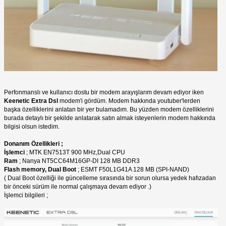
Perfonmanslı ve kullanıcı dostu bir modem arayışlarım devam ediyor iken
Keenetic Extra Dsl
modem'i gördüm. Modem hakkında youtuber'lerden
başka özelliklerini anlatan bir yer bulamadım. Bu yüzden modem özelliklerini
burada detaylı bir şekilde anlatarak satın almak isteyenlerin modem hakkında
bilgisi olsun istedim.
Donanım Özellikleri ;
İşlemci
; MTK EN7513T 900 MHz,Dual CPU
Ram
; Nanya NT5CC64M16GP-DI 128 MB DDR3
Flash memory, Dual Boot
; ESMT F50L1G41A 128 MB (SPI-NAND)
( Dual Boot özelliği ile güncelleme sırasında bir sorun olursa yedek hafızadan
bir önceki sürüm ile normal çalışmaya devam ediyor .)
İşlemci bilgileri ;