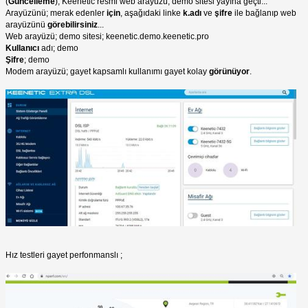
(
Güncelleme
); Keenetic resmi web arayüzü; demo sitesi yayına geçti...
Arayüzünü; merak edenler
için
, aşağıdaki linke
k.adı
ve
şifre
ile bağlanıp web
arayüzünü
görebilirsiniz
...
Web arayüzü; demo sitesi; keenetic.demo.keenetic.pro
Kullanıcı
adı; demo
Şifre
; demo
Modem arayüzü; gayet kapsamlı kullanımı gayet kolay
görünüyor
.
Hız testleri gayet perfonmanslı ;