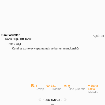
Tüm Forumlar
Aşağı git
Konu Dışı / Off Topic
Konu Dışı
Kendi arazine ev yapamamak ve bunun mantıksızlığı
5
181
0
Daha
Cevap
Tıklama
Öne Çıkarma
Fazla
İstatistik
Sayfaya Git