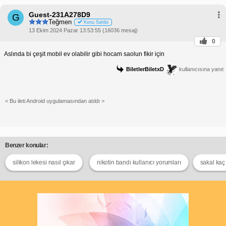
Guest-231A278D9
G
Teğmen
Konu Sahibi
13 Ekim 2024 Pazar 13:53:55 (16036 mesaj)
0
Aslında bi çeşit mobil ev olabilir gibi hocam saolun fikir için
BiletlerBiletxD
kullanıcısına yanıt
< Bu ileti Android uygulamasından atıldı >
Benzer konular:
silikon lekesi nasıl çıkar
nikotin bandı kullanıcı yorumları
sakal kaç