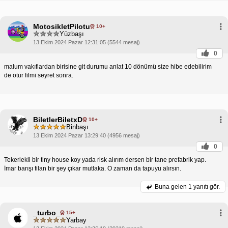
MotosikletPilotu
10+
Yüzbaşı
13 Ekim 2024 Pazar 12:31:05 (5544 mesaj)
0
malum vakıflardan birisine git durumu anlat 10 dönümü size hibe edebilirim
de otur filmi seyret sonra.
BiletlerBiletxD
10+
Binbaşı
13 Ekim 2024 Pazar 13:29:40 (4956 mesaj)
0
Tekerlekli bir tiny house koy yada risk alırım dersen bir tane prefabrik yap.
İmar barışı filan bir şey çıkar mutlaka. O zaman da tapuyu alırsın.
Buna gelen
1 yanıtı gör.
_turbo_
15+
Yarbay