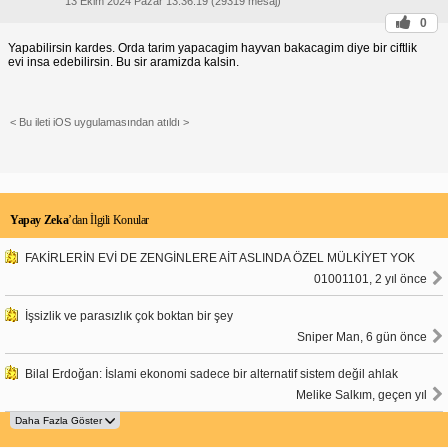
13 Ekim 2024 Pazar 13:36:19 (29319 mesaj)
0
Yapabilirsin kardes. Orda tarim yapacagim hayvan bakacagim diye bir ciftlik
evi insa edebilirsin. Bu sir aramizda kalsin.
< Bu ileti iOS uygulamasından atıldı >
Yapay Zeka
’dan İlgili Konular
FAKİRLERİN EVİ DE ZENGİNLERE AİT ASLINDA ÖZEL MÜLKİYET YOK
01001101, 2 yıl önce
İşsizlik ve parasızlık çok boktan bir şey
Sniper Man, 6 gün önce
Bilal Erdoğan: İslami ekonomi sadece bir alternatif sistem değil ahlak
Melike Salkım, geçen yıl