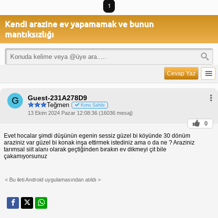
1
Kendi arazine ev yapamamak ve bunun
mantıksızlığı
Cevap Yaz
Guest-231A278D9
G
Teğmen
Konu Sahibi
13 Ekim 2024 Pazar 12:08:36 (16036 mesaj)
0
Evet hocalar şimdi düşünün egenin sessiz güzel bi köyünde 30 dönüm
araziniz var güzel bi konak inşa ettirmek istediniz ama o da ne ? Araziniz
tarımsal siit alanı olarak geçtiğinden bırakın ev dikmeyi çit bile
çakamıyorsunuz
< Bu ileti Android uygulamasından atıldı >