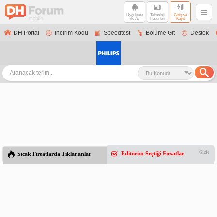
Uygulama
Teknoloji
Giriş ve
ile Aç
Haberleri
Kayıt
DH Portal
İndirim Kodu
Speedtest
Bölüme Git
Destek
Gizle
Editörün Seçtiği Fırsatlar
Sıcak Fırsatlarda Tıklananlar