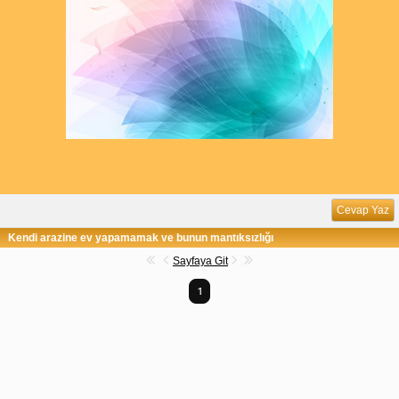
Cevap Yaz
Kendi arazine ev yapamamak ve bunun mantıksızlığı
Sayfaya Git
1