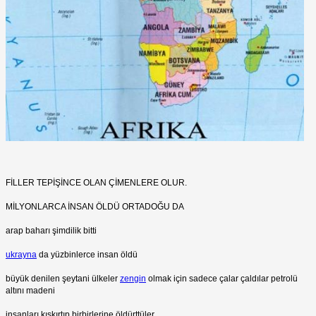
FİLLER TEPİŞİNCE OLAN ÇİMENLERE OLUR.
MİLYONLARCA İNSAN ÖLDÜ ORTADOĞU DA
arap baharı şimdilik bitti
ukrayna
da yüzbinlerce insan öldü
büyük denilen şeytani ülkeler
zengin
olmak için sadece çalar çaldılar petrolü
altını madeni
insanları kışkırtıp birbirlerine öldürttüler