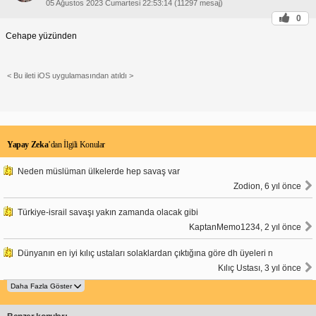
05 Ağustos 2023 Cumartesi 22:53:14 (11297 mesaj)
0
Cehape yüzünden
< Bu ileti iOS uygulamasından atıldı >
Yapay Zeka
’dan İlgili Konular
Neden müslüman ülkelerde hep savaş var
Zodion, 6 yıl önce
Türkiye-israil savaşı yakın zamanda olacak gibi
KaptanMemo1234, 2 yıl önce
Dünyanın en iyi kılıç ustaları solaklardan çıktığına göre dh üyeleri n
Kılıç Ustası, 3 yıl önce