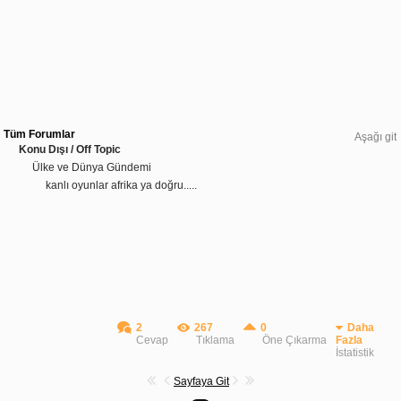
Tüm Forumlar
Aşağı git
Konu Dışı / Off Topic
Ülke ve Dünya Gündemi
kanlı oyunlar afrika ya doğru.....
2
267
0
Daha
Cevap
Tıklama
Öne Çıkarma
Fazla
İstatistik
Sayfaya Git