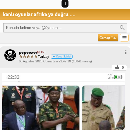
1
kanlı oyunlar afrika ya doğru.....
Cevap Yaz
pspsexer
15+
Yarbay
Konu Sahibi
05 Ağustos 2023 Cumartesi 22:47:10 (13841 mesaj)
0