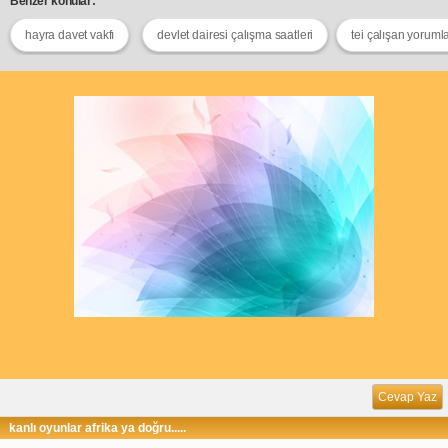
Benzer konular:
hayra davet vakfı
devlet dairesi çalışma saatleri
tei çalışan yorumla
Cevap Yaz
kanlı oyunlar afrika ya doğru.....