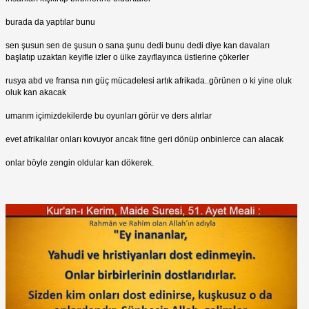
burada da yaptılar bunu
sen şusun sen de şusun o sana şunu dedi bunu dedi diye kan davaları
başlatıp uzaktan keyifle izler o ülke zayıflayınca üstlerine çökerler
rusya abd ve fransa nın güç mücadelesi artık afrikada..görünen o ki yine oluk
oluk kan akacak
umarım içimizdekilerde bu oyunları görür ve ders alırlar
evet afrikalılar onları kovuyor ancak fitne geri dönüp onbinlerce can alacak
onlar böyle zengin oldular kan dökerek.