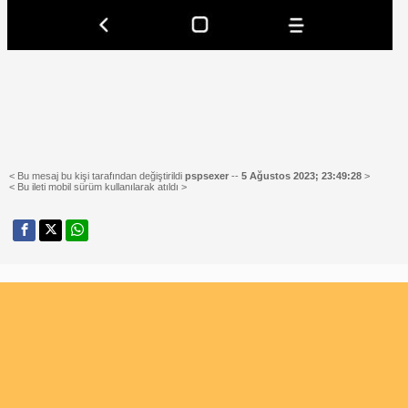
< Bu mesaj bu kişi tarafından değiştirildi
pspsexer
--
5 Ağustos 2023; 23:49:28
>
< Bu ileti mobil sürüm kullanılarak atıldı >