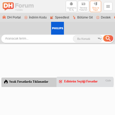
Uygulama
Teknoloji
Giriş ve
ile Aç
Haberleri
Kayıt
DH Portal
İndirim Kodu
Speedtest
Bölüme Git
Destek
Gizle
Editörün Seçtiği Fırsatlar
Sıcak Fırsatlarda Tıklananlar