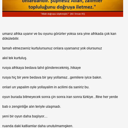
umarız afrika uyanır ve bu oyunu görürler yoksa sıra yine afrikada çok kan
dökülebilir.
tamah etmezseniz kurtulursunuz onlara uyarsanız yok olursunuz
akıl tek kurtuluş.
rusya afrikaya bedava tahıl gönderecekmiş..hikaye
rusya hiç bir yere bedava bir şey yollamaz...gemilere iyice bakın.
onlari un yapalim oyle yollayalim in acilimi da saniriz bu.
oyun burada bitmeyecek sonra çin sonra iran sonra türkiye...fitne her yerde
batı o zenginliğe alın teriyle ulaşmadı.
yeni bir oyun daha başlıyor....
ruanda daki katliamlar daha unutulmamışken.