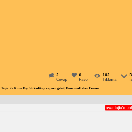
2
0
102
D
Cevap
Favori
Tıklama
İ
f Topic
>>
Konu Dışı
>> kadikoy vapuru gelei | DonanımHaber Forum