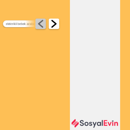
elektrikli bebek arabası
telegram indirim kanalları
dünyanın en büyük vinci