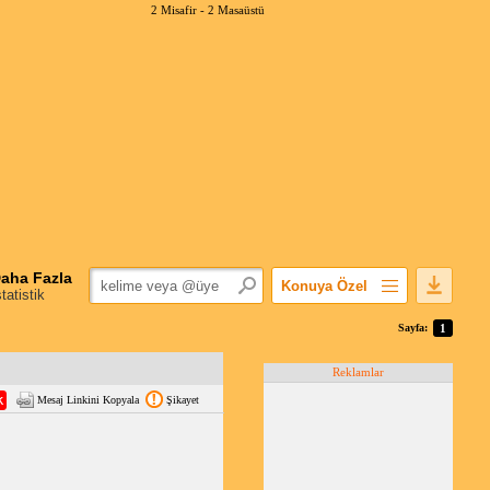
2 Misafir -
2 Masaüstü
aha Fazla
Konuya Özel
statistik
Favorilerime Ekle
Sayfa:
1
Konuyu Açandan
Reklamlar
Popüler Mesajlar
Mesaj Linkini Kopyala
Şikayet
Linkli Mesajlar
Yazdır
E-Posta Aboneliği
Konuyu Gizle