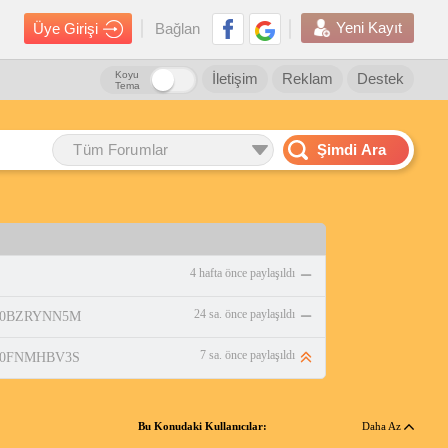
Yeni Kayıt
Üye Girişi
Bağlan
Koyu
İletişim
Reklam
Destek
Tema
Tüm Forumlar
Şimdi Ara
4 hafta önce paylaşıldı
24 sa. önce paylaşıldı
p/B0BZRYNN5M
7 sa. önce paylaşıldı
p/B0FNMHBV3S
Bu Konudaki Kullanıcılar:
Daha Az