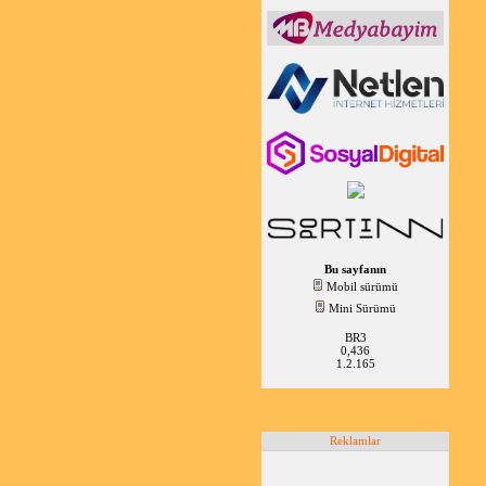
Bu sayfanın
Mobil sürümü
Mini Sürümü
BR3
0,436
1.2.165
Reklamlar