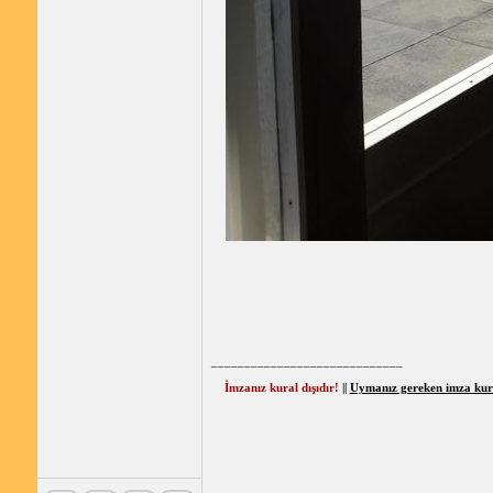
_____________________________
İmzanız kural dışıdır!
||
Uymanız gereken imza kural