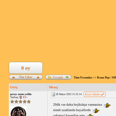
0 oy
Öne Çıkar
Cevapla
Tüm Forumlar
>>
Konu Dışı / Of
Giriş
Mesaj
şoray uzun yolda
28 Mayıs 2025 11:31:14
Konu Sahibi
Yarbay
15+
20dk var daha bejikdaja varmasina 
simdi uzaklarda hayallerde 
cekmeyi basardim ama 