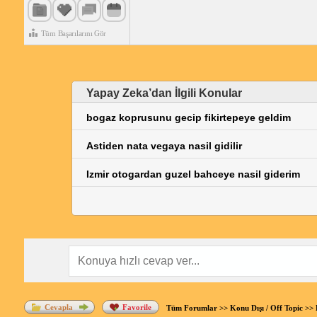
Tüm Başarılarını Gör
Yapay Zeka’dan İlgili Konular
bogaz koprusunu gecip fikirtepeye geldim
Astiden nata vegaya nasil gidilir
Izmir otogardan guzel bahceye nasil giderim
Cevapla
Favorile
Tüm Forumlar
>>
Konu Dışı / Off Topic
>>