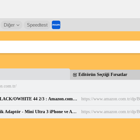
Diğer
Speedtest
Editörün Seçtiği Fırsatlar
n.com.tr/
adidas Erkek PARK ST Ayakkabı CBLACK/CBLACK/OWHITE 44 2/3 : Amazon.com.tr: Moda
https://www.amazon.com.tr/d
Carlinkit Kablosuz CarPlay ve Android Otomatik Adaptör - Mini Ultra 3 iPhone ve Android 11+, USB-A/Tip-C Tak ve Çalıştır, Hızlı Bağlantı, Çevrimiçi Yükseltme için Kablosuz Dongle'a OEM Kablolu : Amazon.com.tr: Bilgisayar
https://www.amazon.com.tr/d