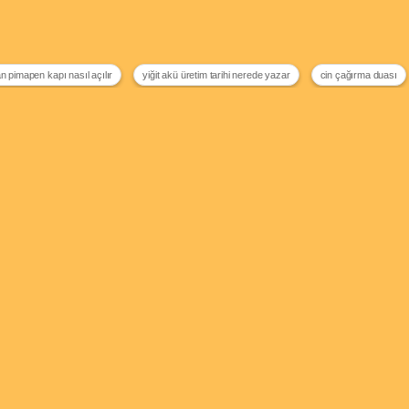
an pimapen kapı nasıl açılır
yiğit akü üretim tarihi nerede yazar
cin çağırma duası