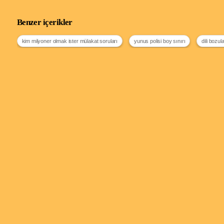
Benzer içerikler
kim milyoner olmak ister mülakat soruları
yunus polisi boy sınırı
dili bozul