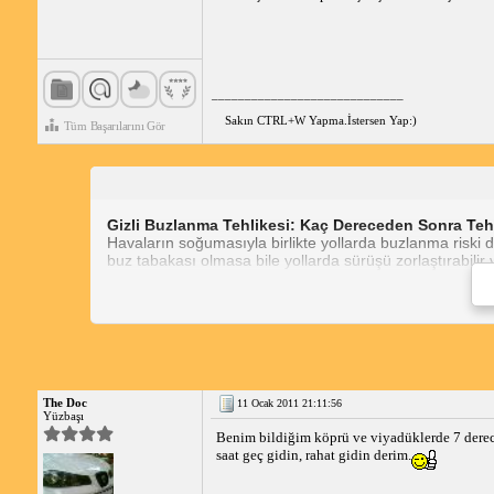
_____________________________
Sakın CTRL+W Yapma.İstersen Yap:)
Tüm Başarılarını Gör
Gizli Buzlanma Tehlikesi: Kaç Dereceden Sonra Teh
Havaların soğumasıyla birlikte yollarda buzlanma riski d
buz tabakası olmasa bile yollarda sürüşü zorlaştırabilir v
Yollarda Gizli Buzlanma Kaç Derecede Oluşur?
Yollarda gizli buzlanma genellikle hava sıcaklığı 4 san
bir buz tabakası oluşturur. Bu buz tabakası, özellikle gölg
Belirtileri Nelerdir?
Gizli buzlanmayı tespit etmek zor ola
The Doc
11 Ocak 2011 21:11:56
Nasıl Önlem Alabilirsin?
Gizli buzlanma tehlikesinden k
Yüzbaşı
Benim bildiğim köprü ve viyadüklerde 7 derece
Hava tahminlerini takip et ve hava sıcaklığının 4
saat geç gidin, rahat gidin derim.
Gölgeli alanlardan, üst geçitlerden ve köprülerde
Islak veya buzlu yollarda ani duruşlardan veya d