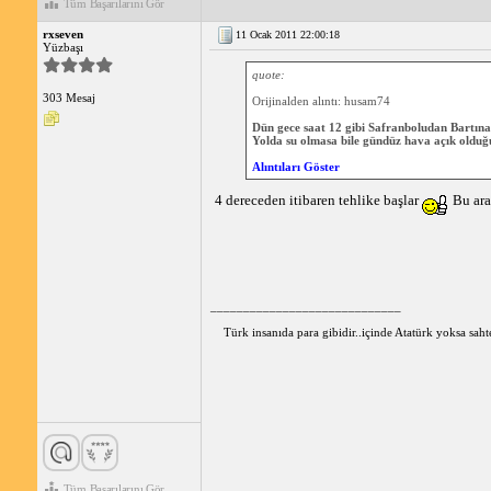
Tüm Başarılarını Gör
rxseven
11 Ocak 2011 22:00:18
Yüzbaşı
quote:
303 Mesaj
Orijinalden alıntı: husam74
Dün gece saat 12 gibi Safranboludan Bartına 
Yolda su olmasa bile gündüz hava açık olduğu 
Alıntıları Göster
4 dereceden itibaren tehlike başlar
Bu ara
_____________________________
Türk insanıda para gibidir..içinde Atatürk yoksa sahte
Tüm Başarılarını Gör