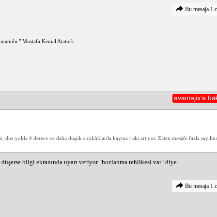
 çünkü yetersiz hava basıncı buz üzerinde kaymayı kolaylaştırır.
Bu mesaja 1 c
k, kış aylarında yollarda güvenli bir şekilde seyahat etmeni sağlayabili
ğmamdır." Mustafa Kemal Atatürk
 düz yolda 4 derece ve daha düşük sıcaklıklarda kayma riski artıyor. Zaten mesafe fazla sayılmaz
 düşerse bilgi ekranında uyarı veriyor "buzlanma tehlikesi var" diye.
Bu mesaja 1 c