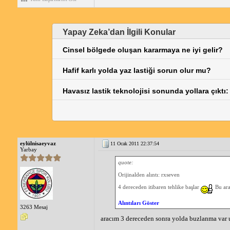
Yapay Zeka’dan İlgili Konular
Cinsel bölgede oluşan kararmaya ne iyi gelir?
Hafif karlı yolda yaz lastiği sorun olur mu?
Havasız lastik teknolojisi sonunda yollara çıktı
eylülnisaeyvaz
11 Ocak 2011 22:37:54
Yarbay
quote:
Orijinalden alıntı: rxseven
4 dereceden itibaren tehlike başlar
Bu ara
Alıntıları Göster
3263 Mesaj
aracım 3 dereceden sonra yolda buzlanma var uy