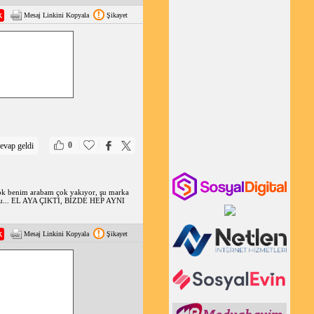
Mesaj Linkini Kopyala
Şikayet
|
|
0
evap geldi
. yok benim arabam çok yakıyor, şu marka
yoktu... EL AYA ÇIKTI, BİZDE HEP AYNI
Mesaj Linkini Kopyala
Şikayet