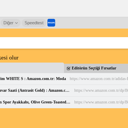
Diğer
Speedtest
esi olur
Editörün Seçtiği Fırsatlar
yim WHITE S : Amazon.com.tr: Moda
Sessiz, Cam Yüzeyli, Metal halkalı, Dekoratif Duvar Saati (Antrasit Gold) : Amazon.com.tr: Ev ve Yaşam
https://www.amazon.com.tr/d
PUMA Puma Smash 3.0 Etiqueta Unisex Yetişkin Spor Ayakkabı, Olive Green-Toasted Almond, 37 : Amazon.com.tr: Moda
https://www.amazon.com.tr/dp