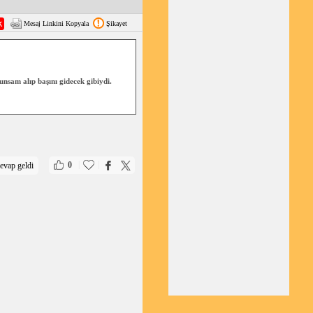
Mesaj Linkini Kopyala
Şikayet
nsam alıp başını gidecek gibiydi.
|
|
0
evap geldi