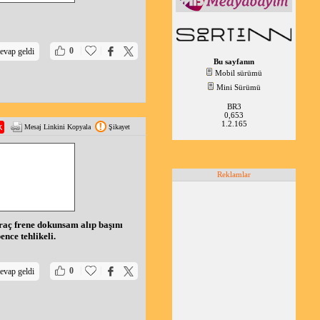
|
|
0
evap geldi
Bu sayfanın
Mobil sürümü
Mini Sürümü
BR3
0,653
1.2.165
Mesaj Linkini Kopyala
Şikayet
Reklamlar
Araç frene dokunsam alıp başını
nce tehlikeli.
|
|
0
evap geldi