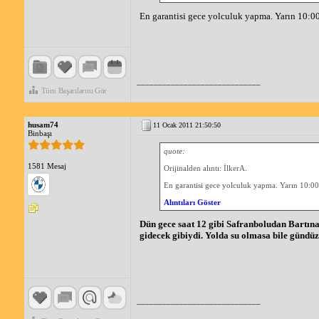
En garantisi gece yolculuk yapma. Yarın 10:00 
_____________________________
Tüm Başarılarını Gör
husam74
11 Ocak 2011 21:50:50
Binbaşı
quote:
1581 Mesaj
Orijinalden alıntı: İlkerA.
En garantisi gece yolculuk yapma. Yarın 10:00 g
Alıntıları Göster
Dün gece saat 12 gibi Safranboludan Bartına 
gidecek gibiydi. Yolda su olmasa bile gündüz
_____________________________