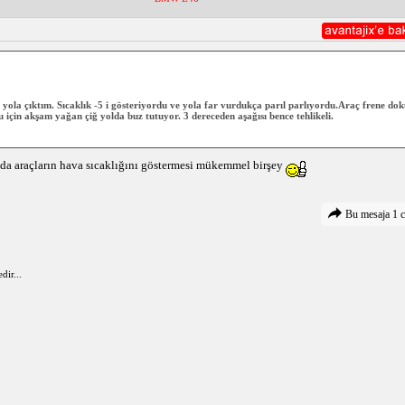
yola çıktım. Sıcaklık -5 i gösteriyordu ve yola far vurdukça parıl parlıyordu.Araç frene doku
için akşam yağan çiğ yolda buz tutuyor. 3 dereceden aşağısı bence tehlikeli.
da araçların hava sıcaklığını göstermesi mükemmel birşey
Bu mesaja 1 c
dir...