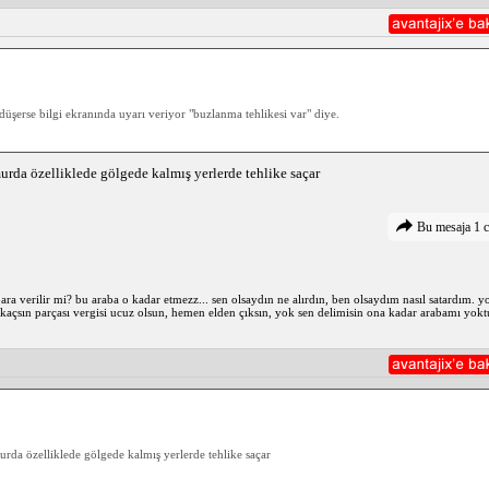
 düşerse bilgi ekranında uyarı veriyor "buzlanma tehlikesi var" diye.
urda özelliklede gölgede kalmış yerlerde tehlike saçar
Bu mesaja 1 c
 para verilir mi? bu araba o kadar etmezz... sen olsaydın ne alırdın, ben olsaydım nasıl satardım
ok kaçsın parçası vergisi ucuz olsun, hemen elden çıksın, yok sen delimisin ona kadar arabamı 
urda özelliklede gölgede kalmış yerlerde tehlike saçar