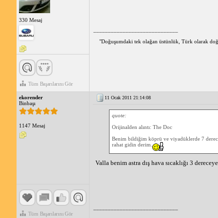
Lastiklerinin havalarının iyi olduğundan emin ol,
Gizli buzlanma tehlikesinin farkında olmak ve önlem alma
330 Mesaj
_____________________________
"Doğuşumdaki tek olağan üstünlük, Türk olarak do
Tüm Başarılarını Gör
ekorender
11 Ocak 2011 21:14:08
Binbaşı
quote:
1147 Mesaj
Orijinalden alıntı: The Doc
Benim bildiğim köprü ve viyadüklerde 7 derece,
rahat gidin derim.
Valla benim astra dış hava sıcaklığı 3 dereceye
_____________________________
Tüm Başarılarını Gör