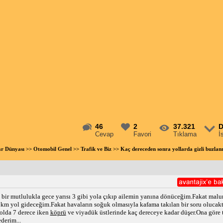
46
2
37.321
D
Cevap
Favori
Tıklama
İ
ar Dünyası
>>
Otomobil Genel
>>
Trafik ve Biz
>> Kaç dereceden sonra yollarda gizli buzla
k bir mutlulukla gece yarısı 3 gibi yola çıkıp ailemin yanına dönüceğim.Fakat ma
km yol gideceğim.Fakat havaların soğuk olmasıyla kafama takılan bir soru olucaktı
olda 7 derece iken
köprü
ve viyadük üstlerinde kaç dereceye kadar düşer.Ona göre 
derim...