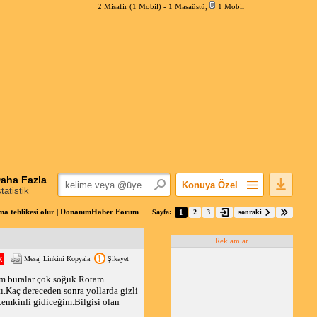
2 Misafir (1 Mobil) -
1 Masaüstü
,
1 Mobil
aha Fazla
Konuya Özel
statistik
Favorilerime Ekle
nma tehlikesi olur | DonanımHaber Forum
Sayfa:
1
2
3
sonraki
Konuyu Açandan
Reklamlar
Popüler Mesajlar
Mesaj Linkini Kopyala
Şikayet
Linkli Mesajlar
lum buralar çok soğuk.Rotam
Yazdır
.Kaç dereceden sonra yollarda gizli
E-Posta Aboneliği
temkinli gidiceğim.Bilgisi olan
Konuyu Gizle