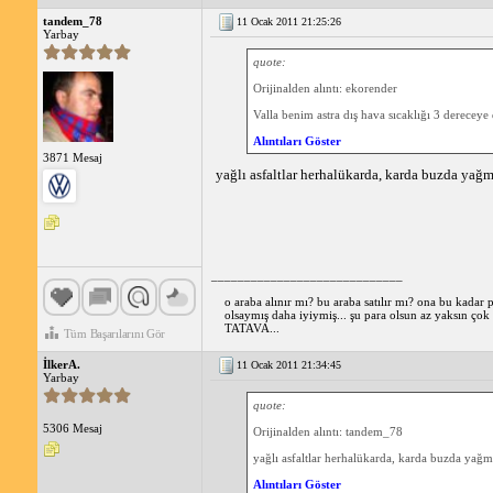
tandem_78
11 Ocak 2011 21:25:26
Yarbay
quote:
Orijinalden alıntı: ekorender
Valla benim astra dış hava sıcaklığı 3 dereceye
Alıntıları Göster
3871 Mesaj
yağlı asfaltlar herhalükarda, karda buzda yağm
_____________________________
o araba alınır mı? bu araba satılır mı? ona bu kadar
olsaymış daha iyiymiş... şu para olsun az yaksın ç
TATAVA...
Tüm Başarılarını Gör
İlkerA.
11 Ocak 2011 21:34:45
Yarbay
quote:
5306 Mesaj
Orijinalden alıntı: tandem_78
yağlı asfaltlar herhalükarda, karda buzda yağm
Alıntıları Göster