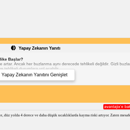
Yapay Zekanın Yanıtı
like Başlar?
e artar. Ancak her buzlanma aynı derecede tehlikeli değildir. Gizli buz
e tehlikeli durumlara yol açabilir.
Yapay Zekanın Yanıtını
Genişlet
tigrat derece veya altına düştüğünde oluşur. Bu sıcaklıkta, yollardaki 
eli alanlarda veya köprüler ve üst geçitler gibi yükseltilerde görülebilir.
bilir, ancak bazı uyarı işaretlerine dikkat etmelisin:
Kaygan veya 
Beyaz veya d
Gölgeli veya ı
orunmak için şu önlemleri alabilirsin:
, düz yolda 4 derece ve daha düşük sıcaklıklarda kayma riski artıyor. Zaten mesafe
 santigrat derece veya altına düşeceği zamanlarda daha dikkatli sür.
n geçerken hızını azalt.
önüşlerden kaçın.