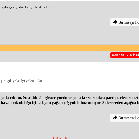
gibi çık yola. İyi yolculuklar.
Bu mesaja 1 c
ibi çık yola. İyi yolculuklar.
yola çıktım. Sıcaklık -5 i gösteriyordu ve yola far vurdukça parıl parlıyordu.
 hava açık olduğu için akşam yağan çiğ yolda buz tutuyor. 3 dereceden aşağısı be
Bu mesaja 1 c
BMW E46