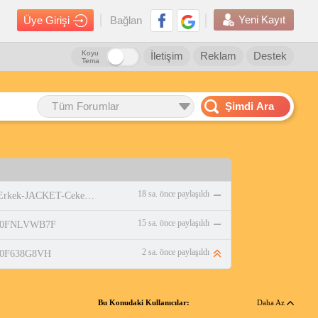
Yeni Kayıt
Üye Girişi
Bağlan
Koyu
İletişim
Reklam
Destek
Tema
Tüm Forumlar
Şimdi Ara
18 sa. önce paylaşıldı
https://www.amazon.com.tr/adidas-Erkek-JACKET-Ceket-WHITE/dp/B0DPBMQX1P
15 sa. önce paylaşıldı
p/B0FNLVWB7F
2 sa. önce paylaşıldı
/B0F638G8VH
Bu Konudaki Kullanıcılar:
Daha Az