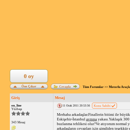
0 oy
Öne Çıkar
Cevapla
Tüm Forumlar
>>
Motorlu Araçl
Giriş
Mesaj
on_line
11 Ocak 2011 20:53:56
Konu Sahibi
Yüzbaşı
Merhaba arkadaşlar.Finallerin bitimi ile büyü
Eskişehir-İstanbul
avrupa
yakası.Yaklaşık 300 
343 Mesaj
buzlanma tehlikesi olur?Ve atıyorum normal y
arkadaşların cevapları için şimdiden teşekkür e