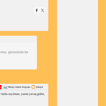
lanma, görünürde bir
nem donar ve görünmez
kayma hissi
onuk görünen yollar
slak alanlar
Mesaj Linkini Kopyala
Şikayet
 fazla sayılmaz, yarım yavaş gidin,