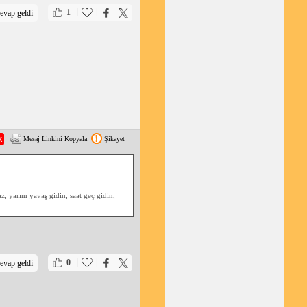
|
|
1
evap geldi
r.
Mesaj Linkini Kopyala
Şikayet
, yarım yavaş gidin, saat geç gidin,
|
|
0
evap geldi