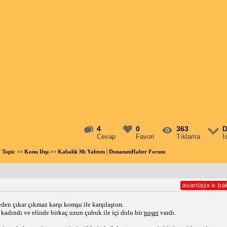
4
0
363
D
Cevap
Favori
Tıklama
İ
f Topic
>>
Konu Dışı
>> Kabalık Mı Yabtım | DonanımHaber Forum
den çıkar çıkmaz karşı komşu ile karşılaştım.
adındı ve elinde birkaç uzun çubuk ile içi dolu bir 
poşet
 vardı.