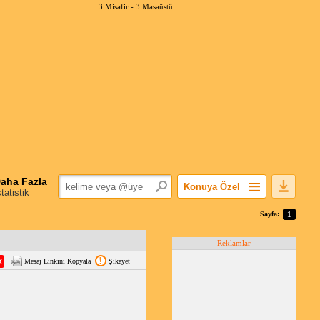
3 Misafir -
3 Masaüstü
aha Fazla
Konuya Özel
statistik
Favorilerime Ekle
Sayfa:
1
Konuyu Açandan
Reklamlar
Popüler Mesajlar
Mesaj Linkini Kopyala
Şikayet
Linkli Mesajlar
Yazdır
E-Posta Aboneliği
Konuyu Gizle