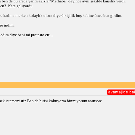
 ben de bu arada yarım ağızla “Merhaba” deyince aynı şekilde karşılık verdi.
den3. Kata geliyordu.
e kadına inerken kolaylık olsun diye 6 kişilik boş kabine önce ben girdim.
ne indim.
edim diye beni mi protesto etti…
 istememistir. Ben de birisi kokuyorsa binmiyorum asansore