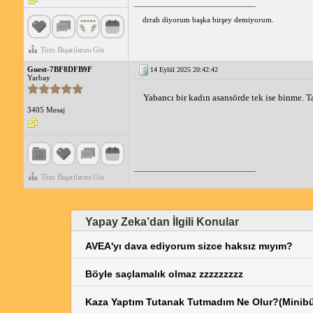
_____________________________
drrah diyorum başka birşey demiyorum.
Tüm Başarılarını Gör
Guest-7BF8DFB9F
14 Eylül 2025 20:42:42
Yarbay
Yabancı bir kadın asansörde tek ise binme. Ta
3405 Mesaj
_____________________________
Tüm Başarılarını Gör
Yapay Zeka’dan İlgili Konular
AVEA'yı dava ediyorum sizce haksız mıyım?
Böyle saçlamalık olmaz zzzzzzzzz
Kaza Yaptım Tutanak Tutmadım Ne Olur?(Minibü