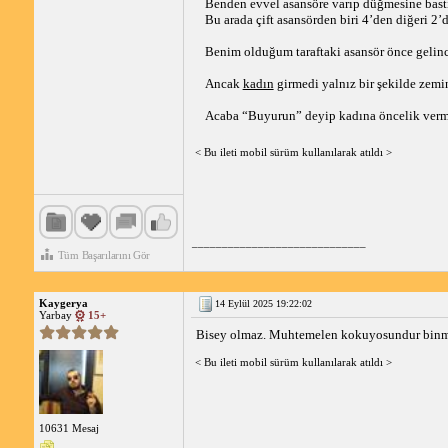
Benden evvel asansöre varıp düğmesine bastı
Bu arada çift asansörden biri 4’den diğeri 2’
Benim olduğum taraftaki asansör önce gelinc
Ancak 
kadın
 girmedi yalnız bir şekilde zemi
Acaba “Buyurun” deyip kadına öncelik verm
< Bu ileti mobil sürüm kullanılarak atıldı >
_____________________________
Tüm Başarılarını Gör
Kaygerya
14 Eylül 2025 19:22:02
Yarbay
15+
Bisey olmaz. Muhtemelen kokuyosundur binmek
< Bu ileti mobil sürüm kullanılarak atıldı >
10631 Mesaj