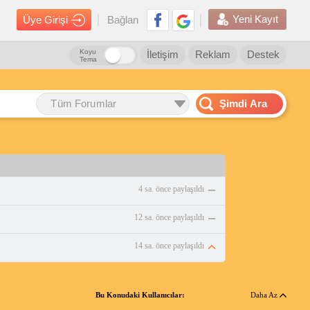
Yeni Kayıt
Üye Girişi
Bağlan
Koyu
İletişim
Reklam
Destek
Tema
Tüm Forumlar
Şimdi Ara
4 sa. önce paylaşıldı
12 sa. önce paylaşıldı
14 sa. önce paylaşıldı
Bu Konudaki Kullanıcılar:
Daha Az