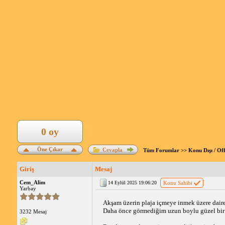
0 oy
Öne Çıkar
Cevapla
Tüm Forumlar
>>
Konu Dışı / Of
Giriş
Mesaj
Cem_Alim
14 Eylül 2025 19:06:20
Konu Sahibi
Yarbay
Akşam üzerin plaja içmeye inmek üzere daire
Daha önce görmediğim uzun boylu güzel bir k
3232 Mesaj