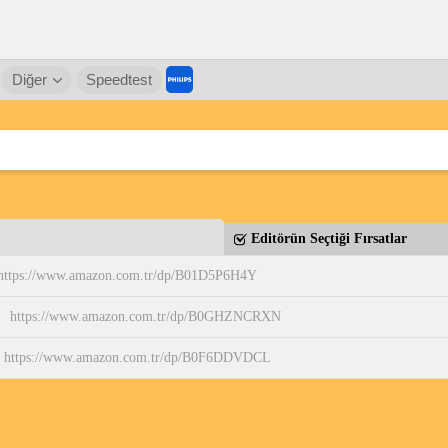
Diğer
Speedtest
Editörün Seçtiği Fırsatlar
https://www.amazon.com.tr/dp/B01D5P6H4Y
https://www.amazon.com.tr/dp/B0GHZNCRXN
https://www.amazon.com.tr/dp/B0F6DDVDCL