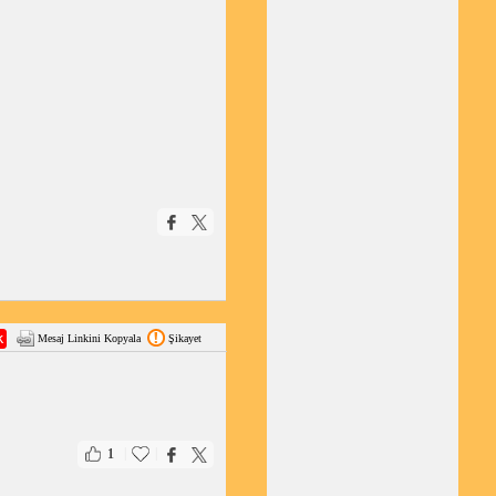
Mesaj Linkini Kopyala
Şikayet
|
|
1