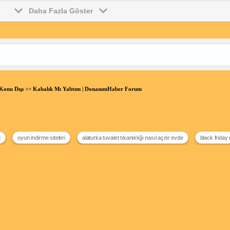
Daha Fazla Göster
Konu Dışı
>> Kabalık Mı Yabtım | DonanımHaber Forum
u
oyun indirme siteleri
alaturka tuvalet tıkanıklığı nasıl açılır evde
black frida