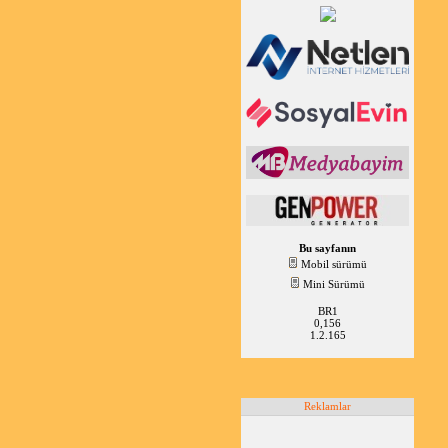
Bu sayfanın
Mobil sürümü
Mini Sürümü
BR1
0,156
1.2.165
Reklamlar