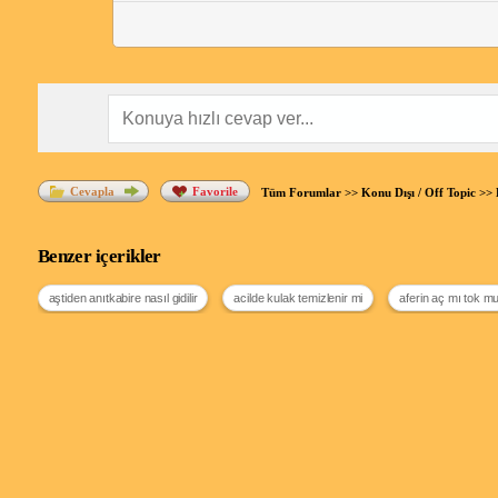
Cevapla
Favorile
Tüm Forumlar
>>
Konu Dışı / Off Topic
>>
Benzer içerikler
aştiden anıtkabire nasıl gidilir
acilde kulak temizlenir mi
aferin aç mı tok m