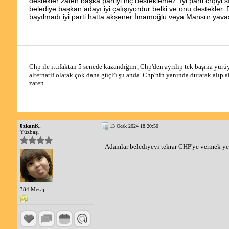
destekler zaten başka partiyi hiç desteklemez. İyi parti chpyi 
belediye başkan adayı iyi çalışıyordur belki ve onu destekler. 
bayılmadı iyi parti hatta akşener İmamoğlu veya Mansur yavaş
Chp ile ittifaktan 5 senede kazandığını, Chp'den ayrılıp tek başına yür
alternatif olarak çok daha güçlü şu anda. Chp'nin yanında durarak alıp ala
zaten. 
0zkanK.
13 Ocak 2024 18:20:50
Yüzbaşı
Adamlar belediyeyi tekrar CHP'ye vermek yer
384 Mesaj
_____________________________