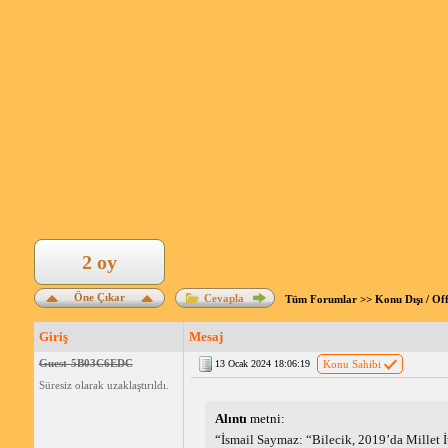
2 oy
Öne Çıkar
Cevapla
Tüm Forumlar
>>
Konu Dışı / Of
Giriş
Mesaj
Guest-5B03C6EDC
13 Ocak 2024 18:06:19
Konu Sahibi
Süresiz olarak uzaklaştırıldı.
Alıntı 
metni: 
İsmail Saymaz: “Bilecik, 2019’da Millet İt