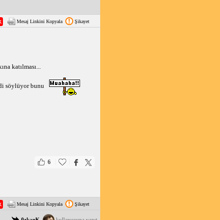
Mesaj Linkini Kopyala
Şikayet
ına katılması...
di söylüyor bunu 
|
|
6
Mesaj Linkini Kopyala
Şikayet
0zkanK.
kullanıcısına yanıt