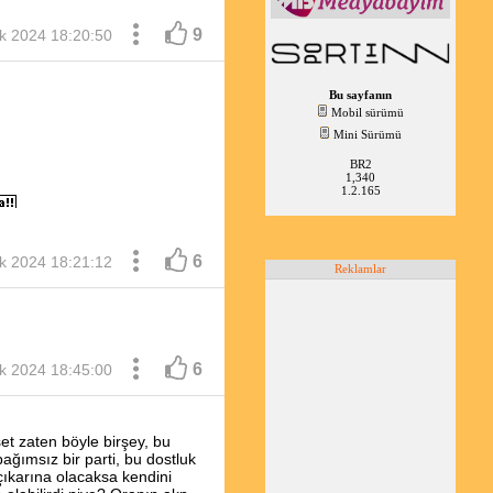
9
k 2024 18:20:50
Bu sayfanın
Mobil sürümü
Mini Sürümü
BR2
1,340
1.2.165
6
k 2024 18:21:12
Reklamlar
6
k 2024 18:45:00
et zaten böyle birşey, bu
ağımsız bir parti, bu dostluk
çıkarına olacaksa kendini