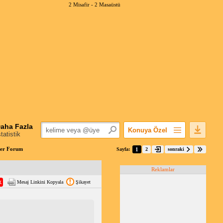
2 Misafir -
2 Masaüstü
aha Fazla
Konuya Özel
statistik
Favorilerime Ekle
ber Forum
Sayfa:
1
2
sonraki
Konuyu Açandan
Reklamlar
Popüler Mesajlar
Mesaj Linkini Kopyala
Şikayet
Linkli Mesajlar
Yazdır
E-Posta Aboneliği
Konuyu Gizle