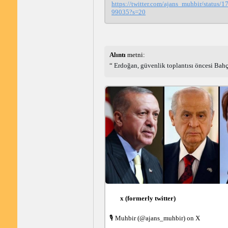
https://twitter.com/ajans_muhbir/status
99035?s=20
Alıntı 
metni: 
 Erdoğan, güvenlik toplantısı öncesi Bahç
x (formerly twitter)
🎙 Muhbir (@ajans_muhbir) on X