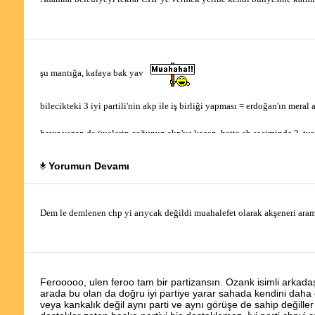
şu mantığa, kafaya bak yav 
bilecikteki 3 iyi partili'nin akp ile iş birliği yapması = erdoğan'ın meral
hayır yazan da üyelerin çoğunun akp'ye kaçan, hatta cb seçiminde 2. tur
Yorumun Devamı
bu zafer partisi müridlerinin torbacıları kim acaba?
Dem le demlenen chp yi arıycak değildi muahalefet olarak akşeneri aram
Ferooooo, ulen feroo tam bir partizansın. Ozank isimli arkada
arada bu olan da doğru iyi partiye yarar sahada kendini daha ço
veya kankalık değil aynı parti ve aynı görüşe de sahip değille