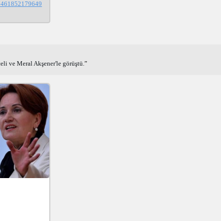
/17461852179649
eli ve Meral Akşener'le görüştü.