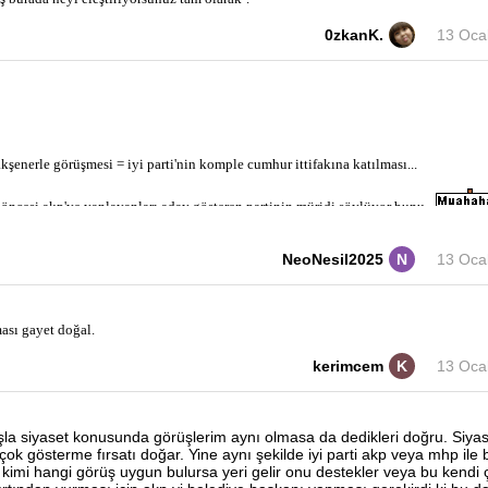
0zkanK.
13 Oca
 akşenerle görüşmesi = iyi parti'nin komple cumhur ittifakına katılması...
 öncesi akp'ye yanlayanları aday gösteren partinin müridi söylüyor bunu 
NeoNesil2025
N
13 Oca
ası gayet doğal.
kerimcem
K
13 Oca
şla siyaset konusunda görüşlerim aynı olmasa da dedikleri doğru. Siyas
k gösterme fırsatı doğar. Yine aynı şekilde iyi parti akp veya mhp ile b
r kimi hangi görüş uygun bulursa yeri gelir onu destekler veya bu kendi 