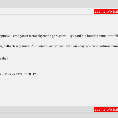
ği yapması = erdoğan'ın meral akşenerle görüşmesi = iyi parti'nin komple cumhur ittifak
, hatta cb seçiminde 2. tur öncesi akp'ye yanlayanları aday gösteren partinin müri
acaba?
5
--
13 Ocak 2024; 18:30:47
>