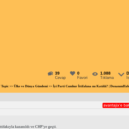
39
0
1.088
D
Cevap
Favori
Tıklama
İ
f Topic
>>
Ülke ve Dünya Gündemi
>> İyi Parti Cumhur İttifakına mı Katıldı? | DonanımHa
tifakıyla kazanıldı ve CHP’ye geçti. 