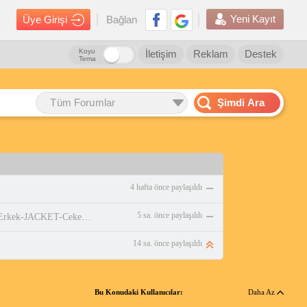
Yeni Kayıt
Üye Girişi
Bağlan
Koyu
İletişim
Reklam
Destek
Tema
Tüm Forumlar
Şimdi Ara
4 hafta önce paylaşıldı
5 sa. önce paylaşıldı
https://www.amazon.com.tr/adidas-Erkek-JACKET-Ceket-WHITE/dp/B0DPBMQX1P
14 sa. önce paylaşıldı
Bu Konudaki Kullanıcılar:
Daha Az