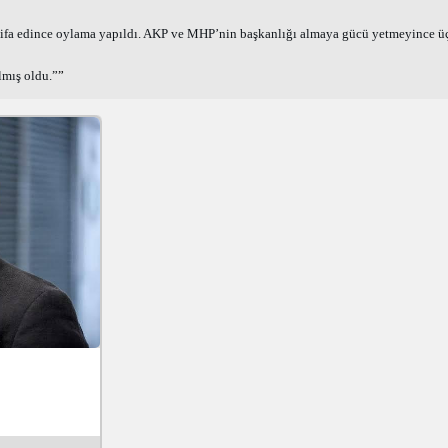
ifa edince oylama yapıldı. AKP ve MHP’nin başkanlığı almaya gücü yetmeyince üç İyi 
lmış oldu.”