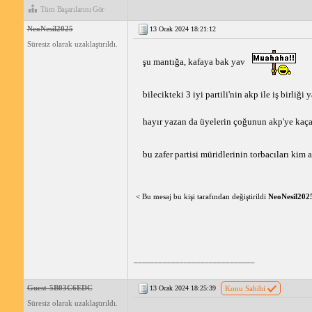
Tüm Başarılarını Gör
NeoNesil2025
13 Ocak 2024 18:21:12
Süresiz olarak uzaklaştırıldı.
şu mantığa, kafaya bak yav 
bilecikteki 3 iyi partili'nin akp ile iş birli
hayır yazan da üyelerin çoğunun akp'ye kaçan
bu zafer partisi müridlerinin torbacıları kim 
< Bu mesaj bu kişi tarafından değiştirildi
NeoNesil202
_____________________________
Guest-5B03C6EDC
13 Ocak 2024 18:25:39
Konu Sahibi
Süresiz olarak uzaklaştırıldı.