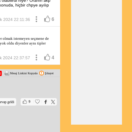
 olabilirdi niye? Oranın akp
 konuda, hiçbir chpye ayılıp
6
k 2024 22:11:36
ber olmak istemeyen seçmene de 
yok oldu diyenler aynı tipler 
4
k 2024 22:37:57
Mesaj Linkini Kopyala
Şikayet
|
|
9
evap geldi