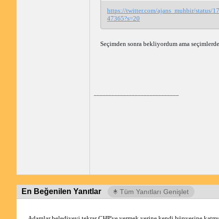
https://twitter.com/ajans_muhbir/status
47365?s=20
Seçimden sonra bekliyordum ama seçimlerden ön
_____________________________
En Beğenilen Yanıtlar
Tüm Yanıtları Genişlet
Adamlar belediyeyi tekrar CHP'ye vermek yerine kendi bünyesine katmış