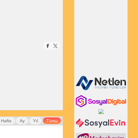
Hafta
Ay
Yıl
Tümü