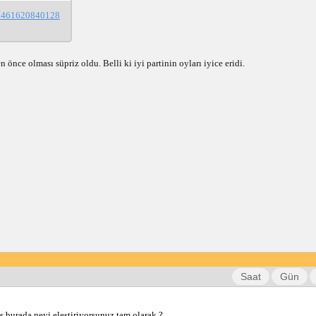
/17461620840128
ce olması süpriz oldu. Belli ki iyi partinin oyları iyice eridi. 
Saat
Gün
 burada neyi eleştiriyorsunuz tam olarak ?