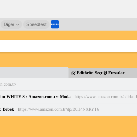
Diğer
Speedtest
Editörün Seçtiği Fırsatlar
n.com.tr/
yim WHITE S : Amazon.com.tr: Moda
r: Bebek
https://www.amazon.com.tr/dp/B0H4NXRYT6