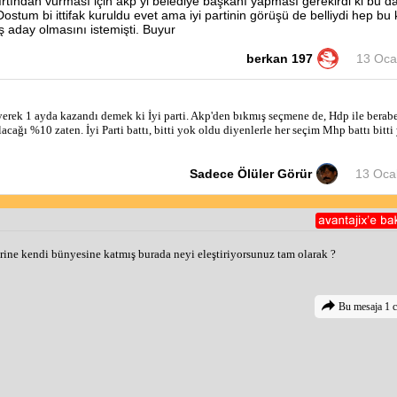
sırtından vurması için akp yi belediye başkanı yapması gerekirdi ki bu da
Dostum bi ittifak kuruldu evet ama iyi partinin görüşü de belliydi hep bu
 aday olmasını istemişti. Buyur
berkan 197
13 Oca
üyerek 1 ayda kazandı demek ki İyi parti. Akp'den bıkmış seçmene de, Hdp ile bera
cağı %10 zaten. İyi Parti battı, bitti yok oldu diyenlerle her seçim Mhp battı bitti 
Sadece Ölüler Görür
13 Oca
ine kendi bünyesine katmış burada neyi eleştiriyorsunuz tam olarak ?
Bu mesaja 1 c