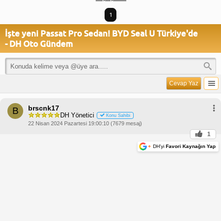
1
İşte yeni Passat Pro Sedan! BYD Seal U Türkiye'de
- DH Oto Gündem
Cevap Yaz
brscnk17
B
DH Yönetici
Konu Sahibi
22 Nisan 2024 Pazartesi 19:00:10 (7679 mesaj)
1
+
DH'yi
Favori Kaynağın Yap