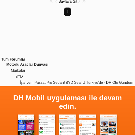
Sayfaya Git
1
Tüm Forumlar
Motorlu Araçlar Dünyası
Markalar
BYD
İşte yeni Passat Pro Sedan! BYD Seal U Türkiye'de - DH Oto Gündem
DH Mobil uygulaması ile devam
edin.