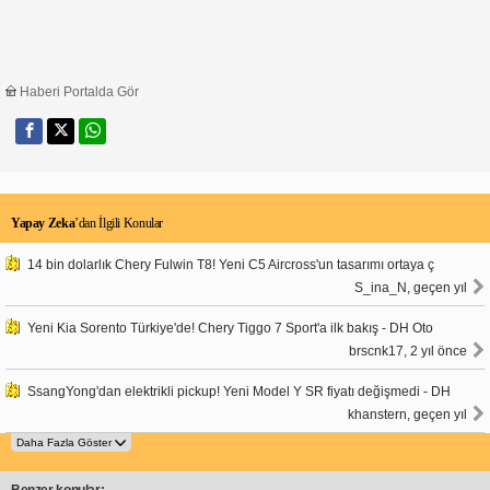
Haberi Portalda Gör
Yapay Zeka
’dan İlgili Konular
14 bin dolarlık Chery Fulwin T8! Yeni C5 Aircross'un tasarımı ortaya ç
S_ina_N, geçen yıl
Yeni Kia Sorento Türkiye'de! Chery Tiggo 7 Sport'a ilk bakış - DH Oto
brscnk17, 2 yıl önce
SsangYong'dan elektrikli pickup! Yeni Model Y SR fiyatı değişmedi - DH
khanstern, geçen yıl
Benzer konular: