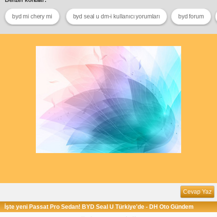
byd mi chery mi
byd seal u dm-i kullanıcı yorumları
byd forum
Cevap Yaz
İşte yeni Passat Pro Sedan! BYD Seal U Türkiye'de - DH Oto Gündem