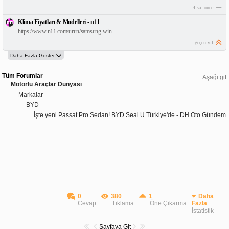
4 sa. önce
Klima Fiyatları & Modelleri - n11
https://www.n11.com/urun/samsung-win...
geçen yıl
Tüm Forumlar
Aşağı git
Motorlu Araçlar Dünyası
Markalar
BYD
İşte yeni Passat Pro Sedan! BYD Seal U Türkiye'de - DH Oto Gündem
0
380
1
Daha
Cevap
Tıklama
Öne Çıkarma
Fazla
İstatistik
Sayfaya Git