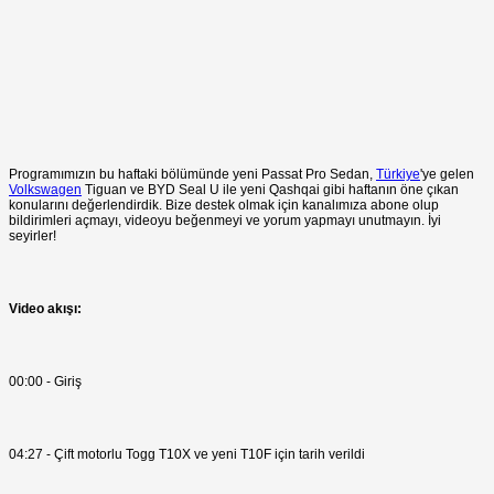
Programımızın bu haftaki bölümünde yeni Passat Pro Sedan,
Türkiye
'ye gelen
Volkswagen
Tiguan ve BYD Seal U ile yeni Qashqai gibi haftanın öne çıkan
konularını değerlendirdik. Bize destek olmak için kanalımıza abone olup
bildirimleri açmayı, videoyu beğenmeyi ve yorum yapmayı unutmayın. İyi
seyirler!
Video akışı:
00:00 - Giriş
04:27 - Çift motorlu Togg T10X ve yeni T10F için tarih verildi