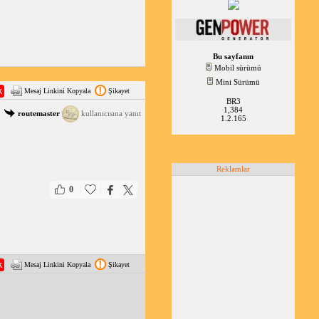
Bu sayfanın
Mobil sürümü
Mini Sürümü
Mesaj Linkini Kopyala
Şikayet
BR3
1,384
routemaster
kullanıcısına yanıt
1.2.165
Reklamlar
|
|
0
Mesaj Linkini Kopyala
Şikayet