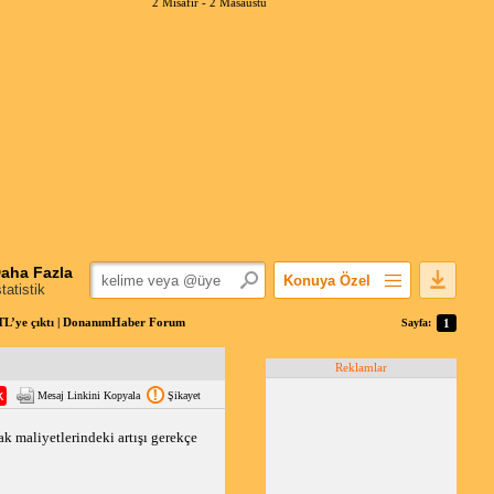
2 Misafir -
2 Masaüstü
aha Fazla
Konuya Özel
statistik
Favorilerime Ekle
 TL’ye çıktı | DonanımHaber Forum
Sayfa:
1
Konuyu Açandan
Reklamlar
Popüler Mesajlar
Mesaj Linkini Kopyala
Şikayet
Linkli Mesajlar
Yazdır
k maliyetlerindeki artışı gerekçe 
E-Posta Aboneliği
Konuyu Gizle