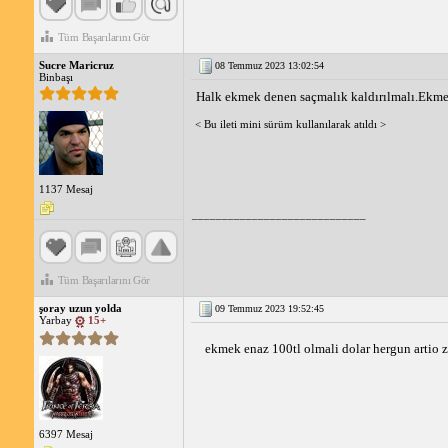
Tüm Başarılarını Gör
Sucre Maricruz
08 Temmuz 2023 13:02:54
Binbaşı
Halk ekmek denen saçmalık kaldırılmalı.Ekmek
< Bu ileti mini sürüm kullanılarak atıldı >
1137 Mesaj
_____________________________
Tüm Başarılarını Gör
şoray uzun yolda
09 Temmuz 2023 19:52:45
Yarbay
15+
ekmek enaz 100tl olmali dolar hergun artio 
6397 Mesaj