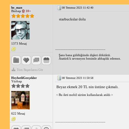
he_man
08 Temmuz 2023 11:42:40
Binbaşı
10+
starbuckslar dolu 
1373 Mesaj
_____________________________
Şans bana güldüğünde dişleri döküktü.
Atatürk'ü sevmeyen benimle ahbaplık edemez.
Tüm Başarılarını Gör
HeybetliGerçekler
08 Temmuz 2023 11:50:58
Yüzbaşı
Beyaz ekmek 20 TL nin üstüne çıkmalı.
< Bu ileti mobil sürüm kullanılarak atıldı >
622 Mesaj
_____________________________