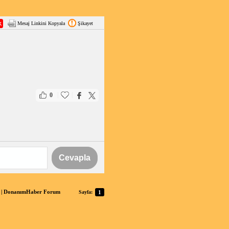
Mesaj Linkini Kopyala
Şikayet
|
|
0
Cevapla
tı | DonanımHaber Forum
Sayfa:
1