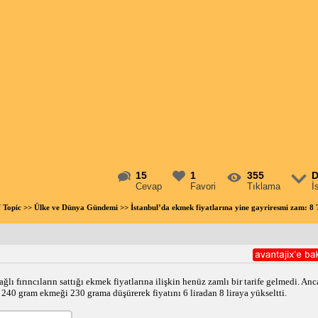
15
1
355
D
Cevap
Favori
Tıklama
İ
f Topic
>>
Ülke ve Dünya Gündemi
>> İstanbul’da ekmek fiyatlarına yine gayriresmi zam: 8
ı fırıncıların sattığı ekmek fiyatlarına ilişkin henüz zamlı bir tarife gelmedi. Anca
n 240 gram ekmeği 230 grama düşürerek fiyatını 6 liradan 8 liraya yükseltti.