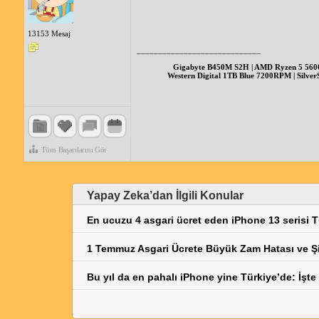
13153 Mesaj
_____________________________
Gigabyte B450M S2H | AMD Ryzen 5 56
Western Digital 1TB Blue 7200RPM | Silver
Tüm Başarılarını Gör
Yapay Zeka’dan İlgili Konular
En ucuzu 4 asgari ücret eden iPhone 13 serisi Tür
1 Temmuz Asgari Ücrete Büyük Zam Hatası ve Ş
Bu yıl da en pahalı iPhone yine Türkiye’de: İşte 