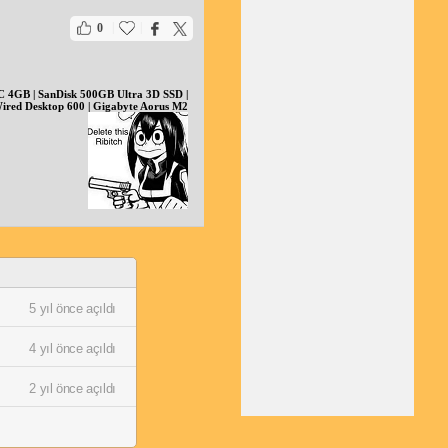
|
|
0
GB | SanDisk 500GB Ultra 3D SSD |
Wired Desktop 600 | Gigabyte Aorus M2
5 yıl önce açıldı
4 yıl önce açıldı
2 yıl önce açıldı