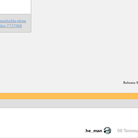
istanbulda-ekme
cikti-7737068
Ruhumu Ra
he_man
08 Temmuz