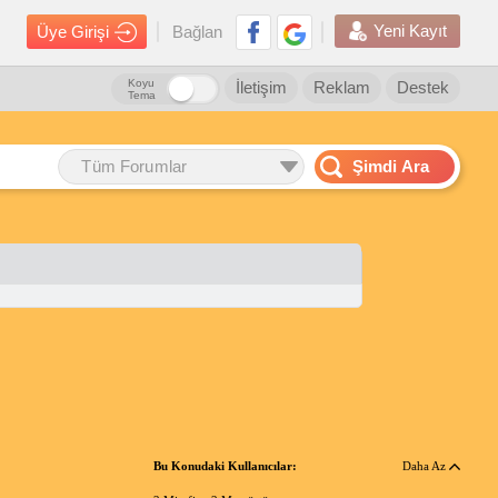
Yeni Kayıt
Üye Girişi
Bağlan
Koyu
İletişim
Reklam
Destek
Tema
Tüm Forumlar
Şimdi Ara
Bu Konudaki Kullanıcılar:
Daha Az