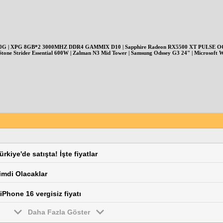
00G | XPG 8GB*2 3000MHZ DDR4 GAMMIX D10 | Sapphire Radeon RX5500 XT PULSE OC 4
Stone Strider Essential 600W | Zalman N3 Mid Tower | Samsung Odssey G3 24" | Microsoft 
kiye'de satışta! İşte fiyatlar
imdi Olacaklar
iPhone 16 vergisiz fiyatı
Daha Fazla Göster