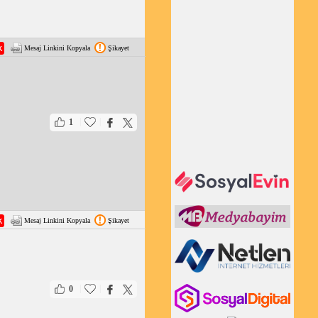
Mesaj Linkini Kopyala
Şikayet
|
|
1
Mesaj Linkini Kopyala
Şikayet
|
|
0