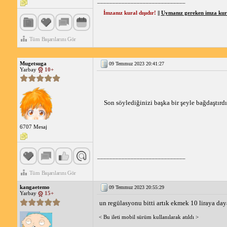
_____________________________
İmzanız kural dışıdır!
||
Uymanız gereken imza kural
Tüm Başarılarını Gör
Mugetsuga
09 Temmuz 2023 20:41:27
Yarbay
10+
Son söylediğinizi başka bir şeyle bağdaştır
6707 Mesaj
_____________________________
Tüm Başarılarını Gör
kangaetemo
09 Temmuz 2023 20:55:29
Yarbay
15+
un regülasyonu bitti artık ekmek 10 liraya da
< Bu ileti mobil sürüm kullanılarak atıldı >