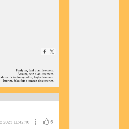
Faniyim, fani olanı istemem.
Acizim, aciz olanı istemem.
hman’a teslim eyledim, başka istemem.
İsterim, fakat bir ölümsüz dost isterim.
6
 2023 11:42:40