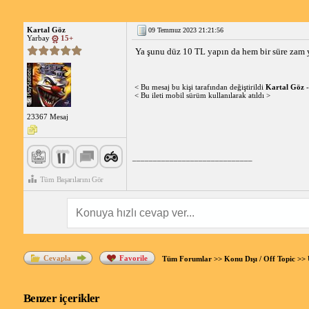
Kartal Göz
09 Temmuz 2023 21:21:56
Yarbay
15+
Ya şunu düz 10 TL yapın da hem bir süre zam 
< Bu mesaj bu kişi tarafından değiştirildi
Kartal Göz
-
< Bu ileti mobil sürüm kullanılarak atıldı >
23367 Mesaj
_____________________________
Tüm Başarılarını Gör
Cevapla
Favorile
Tüm Forumlar
>>
Konu Dışı / Off Topic
>>
Benzer içerikler