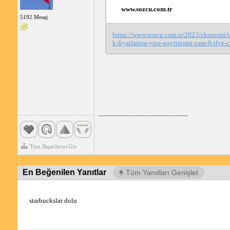
www.sozcu.com.tr
5192 Mesaj
https://www.sozcu.com.tr/2023/ekonomi/
k-fiyatlarina-yine-gayriresmi-zam-8-tlye-
_____________________________
Tüm Başarılarını Gör
En Beğenilen Yanıtlar
Tüm Yanıtları Genişlet
starbuckslar dolu 