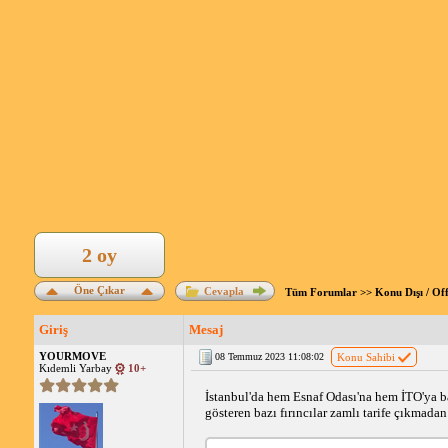
2 oy
Öne Çıkar
Cevapla
Tüm Forumlar
>>
Konu Dışı / Of
Giriş
Mesaj
YOURMOVE
08 Temmuz 2023 11:08:02
Konu Sahibi
Kıdemli Yarbay
10+
İstanbul'da hem Esnaf Odası'na hem İTO'ya bağl
gösteren bazı fırıncılar zamlı tarife çıkmada