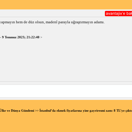
yapmayın hem de düz olsun, madenî parayla uğraştırmayın adamı.
-
9 Temmuz 2023; 21:22:40
>
Ülke ve Dünya Gündemi
>> İstanbul’da ekmek fiyatlarına yine gayriresmi zam: 8 TL’ye çık