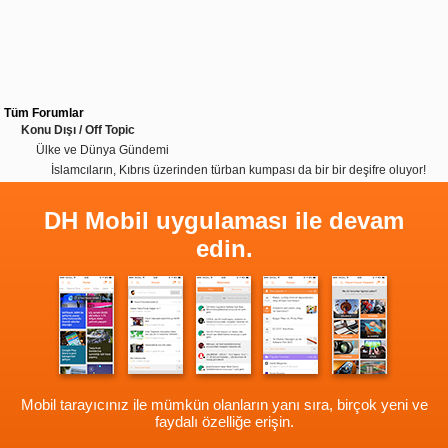
Tüm Forumlar
Konu Dışı / Off Topic
Ülke ve Dünya Gündemi
İslamcıların, Kıbrıs üzerinden türban kumpası da bir bir deşifre oluyor!
DH Mobil uygulaması ile devam
edin.
Mobil tarayıcınız ile mümkün olanların yanı sıra, birçok yeni ve
faydalı özelliğe erişin.