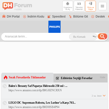
Uygulama
Teknoloji
Giriş ve
ile Aç
Haberleri
Kayıt
DH Portal
İndirim Kodu
Speedtest
Bölüme Git
Destek
Sıcak Fırsatlarda Tıklananlar
Gizle
Editörün Seçtiği Fırsatlar
Balen's Beeauty Saf Papatya Hidrosolü 250 ml : ...
https://www.amazon.com.tr/dp/B0GHZNCRXN
2 sa. önce
LEGO DC Superman Robotu, Lex Luthor’a Karşı 763...
https://www.amazon.com.tr/dp/B0DHSB4P94