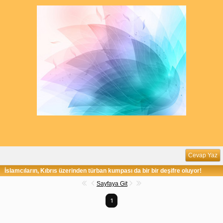
Cevap Yaz
İslamcıların, Kıbrıs üzerinden türban kumpası da bir bir deşifre oluyor!
Sayfaya Git
1