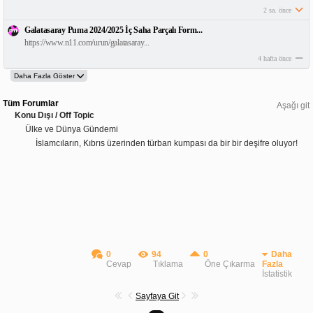
2 sa. önce
Galatasaray Puma 2024/2025 İç Saha Parçalı Form...
https://www.n11.com/urun/galatasaray...
4 hafta önce
Tüm Forumlar
Aşağı git
Konu Dışı / Off Topic
Ülke ve Dünya Gündemi
İslamcıların, Kıbrıs üzerinden türban kumpası da bir bir deşifre oluyor!
0
94
0
Daha
Cevap
Tıklama
Öne Çıkarma
Fazla
İstatistik
Sayfaya Git