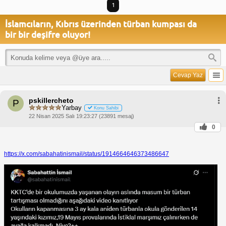
1
İslamcıların, Kıbrıs üzerinden türban kumpası da
bir bir deşifre oluyor!
Cevap Yaz
pskillercheto
P
Yarbay
Konu Sahibi
22 Nisan 2025 Salı 19:23:27 (23891 mesaj)
0
https://x.com/sabahatinismail/status/1914664646373486647