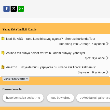
Yapay Zeka
’dan İlgili Konular
İsrail ile ABD - İrana karşı bi savaş açarsa? - Sonrası hakkında Teor
Headlong Into Carnage, 5 ay önce
Aslında tek dünya devleti var ve bu adam dünyayı yönetiyor
djoz, 3 yıl önce
Amazon Türkiye'de bunu yapıyorsa bu ülkede etik ticaret kalmamıştı
Skywaterr, 6 yıl önce
Benzer konular:
hyperbon sakız boykot mu
togg boykot mu
devlet dairesi çalışma s