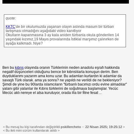
quote:
KKTC
'de bir okulumuzda yaşanan olayın aslında masum bir türban
tartışması olmadığını aşağıdaki video kanıtlıyor
Okulların kapanmasına 3 ay kala aniden türbanla okula gönderilen 14
yaşındaki kızımız,19 Mayıs provalarında İstiklal marşımız çalınırken de
ayağa kalkmadı. Niye?
Ben bu
kıbrıs
olayında oranın Türklerinin neden anadolu eşrafı hakkında
negatif düşünceleri olduğunu bence bir kıbrıslılarla konuşun derim. Ben
duyduklarımı yazarım ama konu uzar. Bu adamları kurtardın ki adamlar da
savaştı Türk olarak. ama ya sonra? ne yapıldı ne verildi de ne bekleniyor?
Şimdi de yine bu 90larda islamcıların "türbanlı bacımızı ordu evine almadılar"
yalanı gibi yalanlar ile Kıbrıs türklerini de soğutmaya başlamışlar. Yecüc
Mecüc aklı nereye el atsa kurutuyor, orada illa bir fitne fesat ...
< Bu mesaj bu kişi tarafından değiştirildi
pskillercheto
--
22 Nisan 2025; 19:25:12
>
< Bu ileti mini sürüm kullanılarak atıldı >