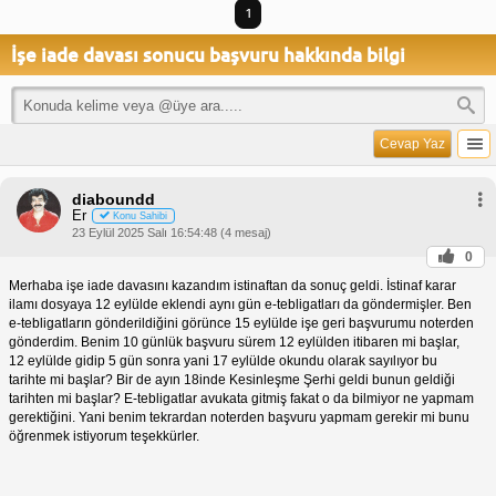
1
İşe iade davası sonucu başvuru hakkında bilgi
Cevap Yaz
diaboundd
Er
Konu Sahibi
23 Eylül 2025 Salı 16:54:48 (4 mesaj)
0
Merhaba işe iade davasını kazandım istinaftan da sonuç geldi. İstinaf karar
ilamı dosyaya 12 eylülde eklendi aynı gün e-tebligatları da göndermişler. Ben
e-tebligatların gönderildiğini görünce 15 eylülde işe geri başvurumu noterden
gönderdim. Benim 10 günlük başvuru sürem 12 eylülden itibaren mi başlar,
12 eylülde gidip 5 gün sonra yani 17 eylülde okundu olarak sayılıyor bu
tarihte mi başlar? Bir de ayın 18inde Kesinleşme Şerhi geldi bunun geldiği
tarihten mi başlar? E-tebligatlar avukata gitmiş fakat o da bilmiyor ne yapmam
gerektiğini. Yani benim tekrardan noterden başvuru yapmam gerekir mi bunu
öğrenmek istiyorum teşekkürler.