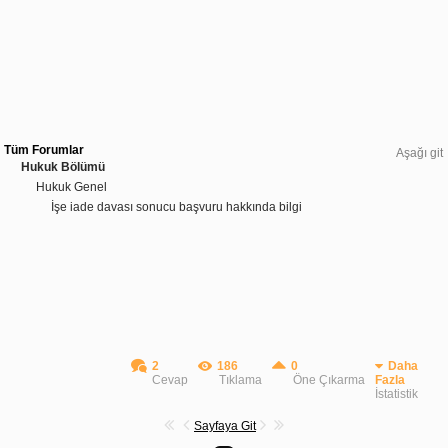
Tüm Forumlar
Aşağı git
Hukuk Bölümü
Hukuk Genel
İşe iade davası sonucu başvuru hakkında bilgi
2
186
0
Daha
Cevap
Tıklama
Öne Çıkarma
Fazla
İstatistik
Sayfaya Git