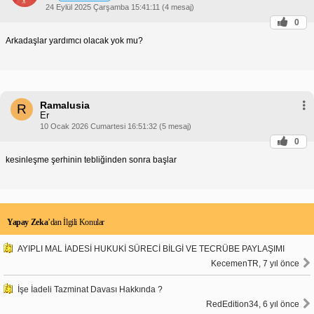
24 Eylül 2025 Çarşamba 15:41:11 (4 mesaj)
0
Arkadaşlar yardımcı olacak yok mu?
Ramalusia
R
Er
10 Ocak 2026 Cumartesi 16:51:32 (5 mesaj)
0
kesinleşme şerhinin tebliğinden sonra başlar
Yapay Zeka
’dan İlgili Konular
AYIPLI MAL İADESİ HUKUKİ SÜRECİ BİLGİ VE TECRÜBE PAYLAŞIMI
KecemenTR, 7 yıl önce
İşe İadeli Tazminat Davası Hakkında ?
RedEdition34, 6 yıl önce