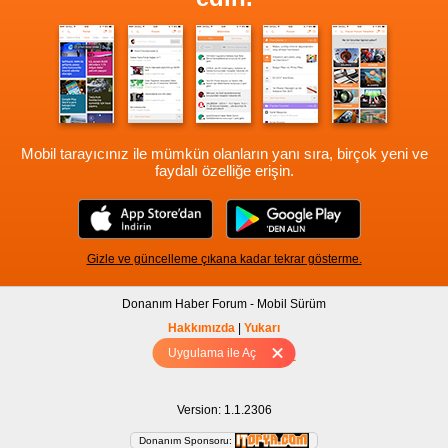
Mobil tarayıcınız ile mümkün olanların yanı sıra, birçok yeni ve
faydalı özelliğe erişin.
Gizle ve güncelleme çıkana kadar tekrar gösterme.
Donanım Haber Forum - Mobil Sürüm
Hakkımızda
|
Yukarı
Uygulama ile Aç
Tam sürüm için Tıklayınız
Version: 1.1.2306
Donanım Sponsoru: