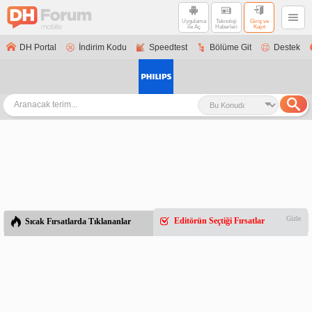
Uygulama
Teknoloji
Giriş ve
ile Aç
Haberleri
Kayıt
DH Portal
İndirim Kodu
Speedtest
Bölüme Git
Destek
Gizle
Editörün Seçtiği Fırsatlar
Sıcak Fırsatlarda Tıklananlar