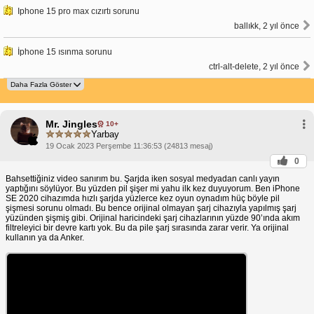
Iphone 15 pro max cızırtı sorunu
ballıkk, 2 yıl önce
İphone 15 ısınma sorunu
ctrl-alt-delete, 2 yıl önce
Mr. Jingles
10+
Yarbay
19 Ocak 2023 Perşembe 11:36:53 (24813 mesaj)
0
Bahsettiğiniz video sanırım bu. Şarjda iken sosyal medyadan canlı yayın
yaptığını söylüyor. Bu yüzden pil şişer mi yahu ilk kez duyuyorum. Ben iPhone
SE 2020 cihazımda hızlı şarjda yüzlerce kez oyun oynadım hüç böyle pil
şişmesi sorunu olmadı. Bu bence orijinal olmayan şarj cihazıyla yapılmış şarj
yüzünden şişmiş gibi. Orijinal haricindeki şarj cihazlarının yüzde 90’ında akım
filtreleyici bir devre kartı yok. Bu da pile şarj sırasında zarar verir. Ya orijinal
kullanın ya da Anker.