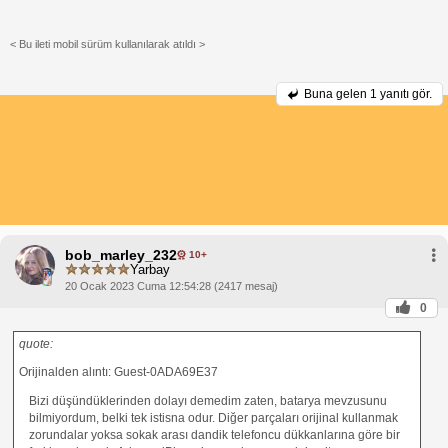
< Bu ileti mobil sürüm kullanılarak atıldı >
Buna gelen
1 yanıtı gör.
bob_marley_232
10+
Yarbay
20 Ocak 2023 Cuma 12:54:28 (2417 mesaj)
0
quote:
Orijinalden alıntı: Guest-0ADA69E37
Bizi düşündüklerinden dolayı demedim zaten, batarya mevzusunu
bilmiyordum, belki tek istisna odur. Diğer parçaları orijinal kullanmak
zorundalar yoksa sokak arası dandik telefoncu dükkanlarına göre bir