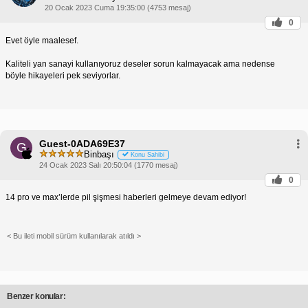
20 Ocak 2023 Cuma 19:35:00 (4753 mesaj)
0
Evet öyle maalesef.
Kaliteli yan sanayi kullanıyoruz deseler sorun kalmayacak ama nedense
böyle hikayeleri pek seviyorlar.
Guest-0ADA69E37
G
Binbaşı
Konu Sahibi
24 Ocak 2023 Salı 20:50:04 (1770 mesaj)
0
14 pro ve max’lerde pil şişmesi haberleri gelmeye devam ediyor!
< Bu ileti mobil sürüm kullanılarak atıldı >
Benzer konular: