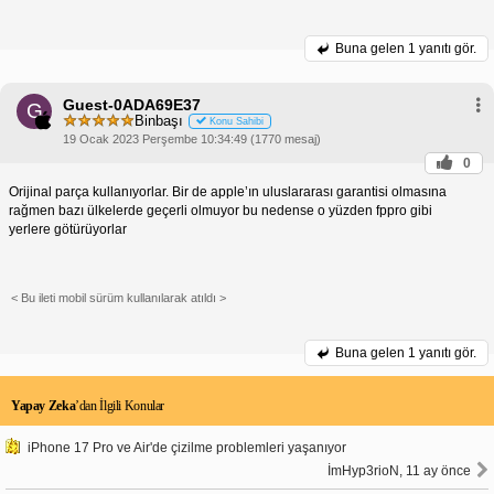
Buna gelen
1 yanıtı gör.
Guest-0ADA69E37
G
Binbaşı
Konu Sahibi
19 Ocak 2023 Perşembe 10:34:49 (1770 mesaj)
0
Orijinal parça kullanıyorlar. Bir de apple’ın uluslararası garantisi olmasına
rağmen bazı ülkelerde geçerli olmuyor bu nedense o yüzden fppro gibi
yerlere götürüyorlar
< Bu ileti mobil sürüm kullanılarak atıldı >
Buna gelen
1 yanıtı gör.
Yapay Zeka
’dan İlgili Konular
iPhone 17 Pro ve Air'de çizilme problemleri yaşanıyor
İmHyp3rioN, 11 ay önce