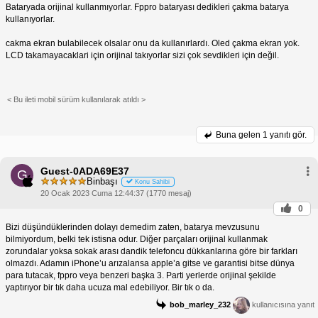
Bataryada orijinal kullanmıyorlar. Fppro bataryası dedikleri çakma batarya
kullanıyorlar.
cakma ekran bulabilecek olsalar onu da kullanırlardı. Oled çakma ekran yok.
LCD takamayacaklari için orijinal takıyorlar sizi çok sevdikleri için değil.
< Bu ileti mobil sürüm kullanılarak atıldı >
Buna gelen
1 yanıtı gör.
Guest-0ADA69E37
G
Binbaşı
Konu Sahibi
20 Ocak 2023 Cuma 12:44:37 (1770 mesaj)
0
Bizi düşündüklerinden dolayı demedim zaten, batarya mevzusunu
bilmiyordum, belki tek istisna odur. Diğer parçaları orijinal kullanmak
zorundalar yoksa sokak arası dandik telefoncu dükkanlarına göre bir farkları
olmazdı. Adamın iPhone’u arızalansa apple’a gitse ve garantisi bitse dünya
para tutacak, fppro veya benzeri başka 3. Parti yerlerde orijinal şekilde
yaptırıyor bir tık daha ucuza mal edebiliyor. Bir tık o da.
bob_marley_232
kullanıcısına yanıt