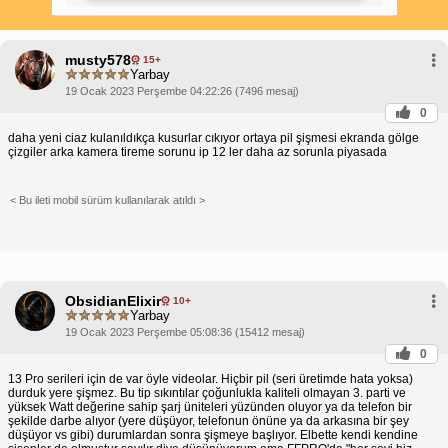
Apple, bu sorunun
yaygın
bir sorun olmadığını ve
yalnızca sınırlı sayıda cihazı etkilediğini belirtti.
Ancak sorunun nedeni henüz tespit edilemedi.
musty578
iPhone 14 Pro Max
şarj sorunu
yaşıyorsanız veya
15+
Yarbay
pilinizin şiştiğini düşünüyorsanız, aşağıdaki adımları
izlemelisiniz:
19 Ocak 2023 Perşembe 04:22:26 (7496 mesaj)
Cihazınızı kullanmayı bırakın ve şarj etmekten
0
çıkarın.
Apple Mağazası'na veya Yetkili Servis
daha yeni ciaz kulanıldıkça kusurlar cıkıyor ortaya pil şişmesi ekranda gölge
Sağlayıcısı'na başvurun.
çizgiler arka kamera tireme sorunu ip 12 ler daha az sorunla piyasada
Apple Destek ile iletişime geçin.
Apple, etkilenen cihazlarda
batarya değişimleri
< Bu ileti mobil sürüm kullanılarak atıldı >
gerçekleştiriyor. Batarya değişimi ücretsiz olarak
yapılabilir.
Bu sorunu önlemek için, cihazınızı aşırı ısıdan
korumalısınız. Cihazınızı uzun süreler boyunca
yüksek sıcaklıklara maruz bırakmaktan kaçınmalı ve
aşırı ısınmasına neden olabilecek uygulamaları
ObsidianElixir
kullanırken dikkatli olmalısınız.
10+
Yarbay
iPhone 14 Pro Max'inizde kronik pil şişmesi sorunu
19 Ocak 2023 Perşembe 05:08:36 (15412 mesaj)
yaşıyorsanız veya bu sorun hakkında endişeleriniz
varsa, Apple Destek ile iletişime geçmeniz önemlidir.
0
Bu sorun güvenlik riskleri oluşturabileceğinden,
13 Pro serileri için de var öyle videolar. Hiçbir pil (seri üretimde hata yoksa)
sorunun en kısa zamanda çözülmesi önerilir.
durduk yere şişmez. Bu tip sıkıntılar çoğunlukla kaliteli olmayan 3. parti ve
yüksek Watt değerine sahip şarj üniteleri yüzünden oluyor ya da telefon bir
şekilde darbe alıyor (yere düşüyor, telefonun önüne ya da arkasına bir şey
düşüyor vs gibi) durumlardan sonra şişmeye başlıyor. Elbette kendi kendine