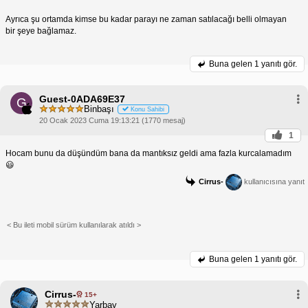
Ayrıca şu ortamda kimse bu kadar parayı ne zaman satılacağı belli olmayan
bir şeye bağlamaz.
Buna gelen
1 yanıtı gör.
Guest-0ADA69E37
G
Binbaşı
Konu Sahibi
20 Ocak 2023 Cuma 19:13:21 (1770 mesaj)
1
Hocam bunu da düşündüm bana da mantıksız geldi ama fazla kurcalamadım
😃
Cirrus-
kullanıcısına yanıt
< Bu ileti mobil sürüm kullanılarak atıldı >
Buna gelen
1 yanıtı gör.
Cirrus-
15+
Yarbay