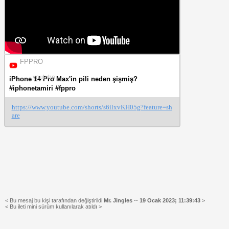
FPPRO
youtube
iPhone 14 Pro Max'in pili neden şişmiş?
#iphonetamiri #fppro
https://www.youtube.com/shorts/s6ilxvKH05g?feature=sh
are
< Bu mesaj bu kişi tarafından değiştirildi
Mr. Jingles
--
19 Ocak 2023; 11:39:43
>
< Bu ileti mini sürüm kullanılarak atıldı >