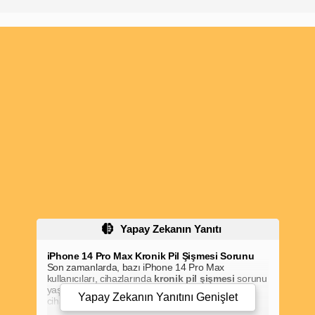
Yapay Zekanın Yanıtı
iPhone 14 Pro Max Kronik Pil Şişmesi Sorunu
Son zamanlarda, bazı iPhone 14 Pro Max
kullanıcıları, cihazlarında
kronik pil şişmesi
sorunu
yaşadıklarını bildirdi. Bu sorun, pilin şişmesine ve
Yapay Zekanın Yanıtını
Genişlet
cihazın arka kapağını yukarı kaldırmasına neden
olarak güvenlik riskleri oluşturabilir.