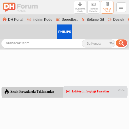
Uygulama
Teknoloji
Giriş ve
ile Aç
Haberleri
Kayıt
DH Portal
İndirim Kodu
Speedtest
Bölüme Git
Destek
Gizle
Editörün Seçtiği Fırsatlar
Sıcak Fırsatlarda Tıklananlar