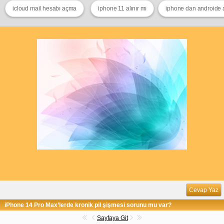
icloud mail hesabı açma
iphone 11 alınır mı
iphone dan androide 
Cevap Yaz
iPhone 14 Pro Max’lerde kronik pil şişmesi sorunu mu var?
Sayfaya Git