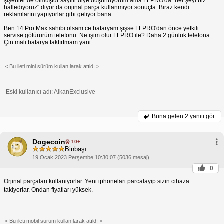
şişenler de olmuştur sayılır diye düşünüyorum ama FFPRO'da "her şeyi biz
hallediyoruz" diyor da orijinal parça kullanmıyor sonuçta. Biraz kendi
reklamlarını yapıyorlar gibi geliyor bana.
Ben 14 Pro Max sahibi olsam ce bataryam şişse FFPRO'dan önce yetkili
servise götürürüm telefonu. Ne işim olur FFPRO ile? Daha 2 günlük telefona
Çin malı batarya taktırtmam yani.
< Bu ileti mini sürüm kullanılarak atıldı >
Eski kullanıcı adı: AlkanExclusive
Buna gelen
2 yanıtı gör.
Dogecoin
10+
Binbaşı
19 Ocak 2023 Perşembe 10:30:07 (5036 mesaj)
0
Orjinal parçaları kullaniyorlar. Yeni iphonelari parcalayip sizin cihaza
takiyorlar. Ondan fiyatları yüksek.
< Bu ileti mobil sürüm kullanılarak atıldı >