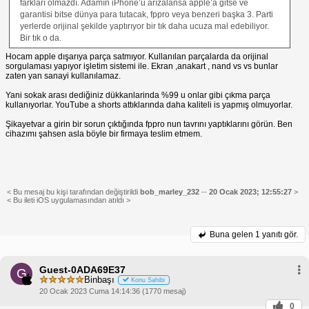
farkları olmazdı. Adamın iPhone’u arızalansa apple’a gitse ve
garantisi bitse dünya para tutacak, fppro veya benzeri başka 3. Parti
yerlerde orijinal şekilde yaptırıyor bir tık daha ucuza mal edebiliyor.
Bir tık o da.
Hocam apple dışarıya parça satmıyor. Kullanılan parçalarda da orijinal
sorgulaması yapıyor işletim sistemi ile. Ekran ,anakart , nand vs vs bunlar
zaten yan sanayi kullanılamaz.
Yani sokak arası dediğiniz dükkanlarinda %99 u onlar gibi çıkma parça
kullanıyorlar. YouTube a shorts attıklarında daha kaliteli is yapmış olmuyorlar.
Şikayetvar a girin bir sorun çıktığında fppro nun tavrını yaptıklarını görün. Ben
cihazımı şahsen asla böyle bir firmaya teslim etmem.
< Bu mesaj bu kişi tarafından değiştirildi
bob_marley_232
--
20 Ocak 2023; 12:55:27
>
< Bu ileti iOS uygulamasından atıldı >
Buna gelen
1 yanıtı gör.
Guest-0ADA69E37
G
Binbaşı
Konu Sahibi
20 Ocak 2023 Cuma 14:14:36 (1770 mesaj)
0