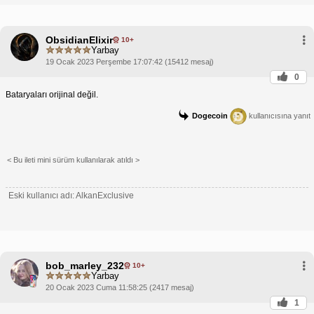
ObsidianElixir
10+
Yarbay
19 Ocak 2023 Perşembe 17:07:42 (15412 mesaj)
0
Bataryaları orijinal değil.
Dogecoin
kullanıcısına yanıt
< Bu ileti mini sürüm kullanılarak atıldı >
Eski kullanıcı adı: AlkanExclusive
bob_marley_232
10+
Yarbay
20 Ocak 2023 Cuma 11:58:25 (2417 mesaj)
1