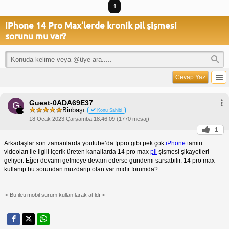
1
iPhone 14 Pro Max’lerde kronik pil şişmesi
sorunu mu var?
Cevap Yaz
Guest-0ADA69E37
G
Binbaşı
Konu Sahibi
18 Ocak 2023 Çarşamba 18:46:09 (1770 mesaj)
1
Arkadaşlar son zamanlarda youtube’da fppro gibi pek çok
iPhone
tamiri
videoları ile ilgili içerik üreten kanallarda 14 pro max
pil
şişmesi şikayetleri
geliyor. Eğer devamı gelmeye devam ederse gündemi sarsabilir. 14 pro max
kullanıp bu sorundan muzdarip olan var mıdır forumda?
< Bu ileti mobil sürüm kullanılarak atıldı >