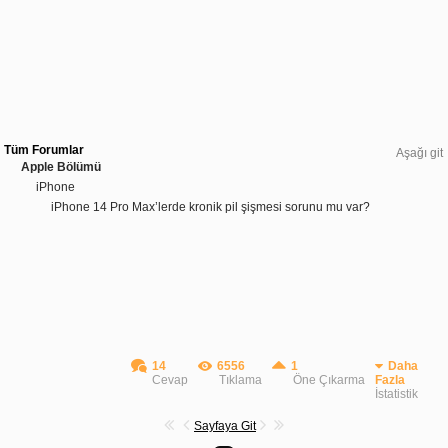
Tüm Forumlar
Aşağı git
Apple Bölümü
iPhone
iPhone 14 Pro Max’lerde kronik pil şişmesi sorunu mu var?
14
6556
1
Daha
Cevap
Tıklama
Öne Çıkarma
Fazla
İstatistik
Sayfaya Git