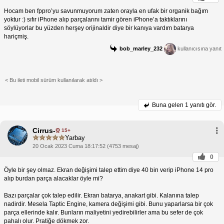
Hocam ben fppro’yu savunmuyorum zaten orayla en ufak bir organik bağım
yoktur :) sıfır iPhone alıp parçalarını tamir gören iPhone’a taktıklarını
söylüyorlar bu yüzden herşey orijinaldir diye bir kanıya vardım batarya
hariçmiş.
bob_marley_232
kullanıcısına yanıt
< Bu ileti mobil sürüm kullanılarak atıldı >
Buna gelen
1 yanıtı gör.
Cirrus-
15+
Yarbay
20 Ocak 2023 Cuma 18:17:52 (4753 mesaj)
0
Öyle bir şey olmaz. Ekran değişimi talep ettim diye 40 bin verip iPhone 14 pro
alıp burdan parça alacaklar öyle mi?
Bazı parçalar çok talep edilir. Ekran batarya, anakart gibi. Kalanına talep
nadirdir. Mesela Taptic Engine, kamera değişimi gibi. Bunu yaparlarsa bir çok
parça ellerinde kalır. Bunların maliyetini yedirebilirler ama bu sefer de çok
pahalı olur. Pratiğe dökmek zor.