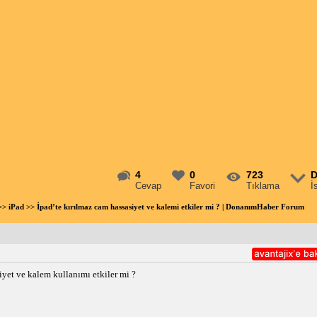
4
0
723
D
Cevap
Favori
Tıklama
İ
>>
iPad
>> İpad’te kırılmaz cam hassasiyet ve kalemi etkiler mi ? | DonanımHaber Forum
et ve kalem kullanımı etkiler mi ?