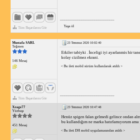
_____________________________
Yaşa öl
Tüm Başarılarını Gör
Mustafa SARI.
23 Temmuz 2020 10:02:40
Teğmen
Etkiler tabiyki . İnceligi iyi ayarlanmis hir
kolay cizilmez ekrani.
146 Mesaj
< Bu ileti mobil sürüm kullanılarak atıldı >
_____________________________
Tüm Başarılarını Gör
Xrage77
23 Temmuz 2020 10:47:48
Yüzbaşı
Henüz spigen falan gelmedi gelince ondan al
bu kullandığım ne marka hatırlamıyorum ama p
451 Mesaj
< Bu ileti DH mobil uygulamasından atıldı >