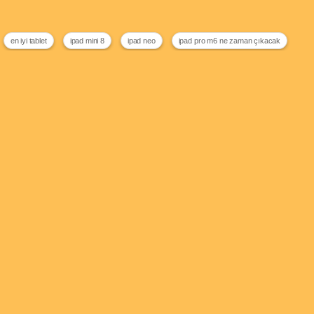
en iyi tablet
ipad mini 8
ipad neo
ipad pro m6 ne zaman çıkacak