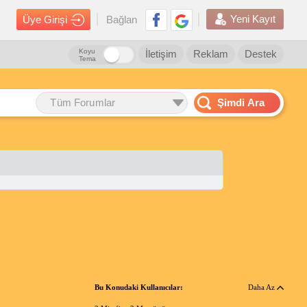
Yeni Kayıt
Üye Girişi
Bağlan
Koyu
İletişim
Reklam
Destek
Tema
Tüm Forumlar
Şimdi Ara
Bu Konudaki Kullanıcılar:
Daha Az