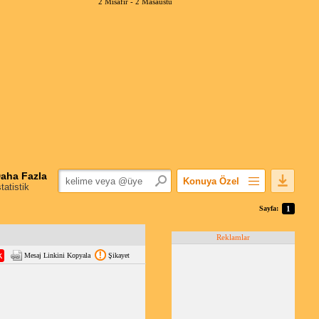
2 Misafir -
2 Masaüstü
aha Fazla
Konuya Özel
statistik
Favorilerime Ekle
Sayfa:
1
Konuyu Açandan
Reklamlar
Popüler Mesajlar
Mesaj Linkini Kopyala
Şikayet
Linkli Mesajlar
Yazdır
E-Posta Aboneliği
Konuyu Gizle