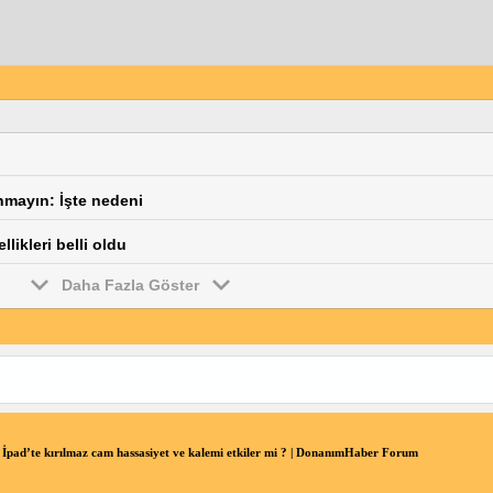
nmayın: İşte nedeni
likleri belli oldu
Daha Fazla Göster
İpad’te kırılmaz cam hassasiyet ve kalemi etkiler mi ? | DonanımHaber Forum