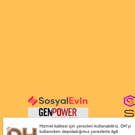
Hizmet kalitesi için çerezleri kullanabiliriz, DH'yi
kullanırken depoladığımız çerezlerle ilgili