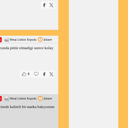
Mesaj Linkini Kopyala
Şikayet
ucunda pütür olmadigi surece kolay
|
|
0
Mesaj Linkini Kopyala
Şikayet
inede kaliteli bir marka bakıyorum