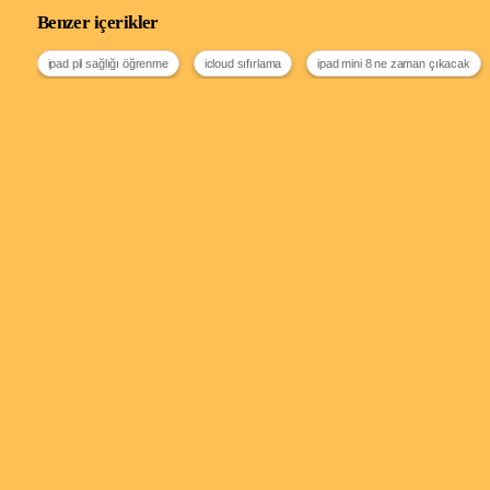
Benzer içerikler
ipad pil sağlığı öğrenme
icloud sıfırlama
ipad mini 8 ne zaman çıkacak