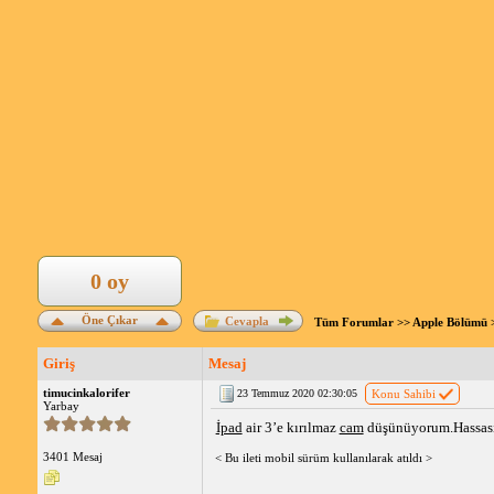
0 oy
Öne Çıkar
Cevapla
Tüm Forumlar
>>
Apple Bölümü
Giriş
Mesaj
timucinkalorifer
23 Temmuz 2020 02:30:05
Konu Sahibi
Yarbay
İpad
air 3’e kırılmaz
cam
düşünüyorum.Hassasiy
3401 Mesaj
< Bu ileti mobil sürüm kullanılarak atıldı >