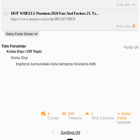
16 sa. önce
HOT WHEELS Premium 2026 Fast And Furious 25. Yı...
https://www.amazon.com.tr/dp/B0G8274RDF
16 sa. önce
Tüm Forumlar
Aşağı git
Konu Dışı / Off Topic
Konu Dışı
İngilizce kursundaki kızla tanışma hüsranla bitti
4
246
1
Daha
Cevap
Tıklama
Öne Çıkarma
Fazla
İstatistik
Sayfaya Git