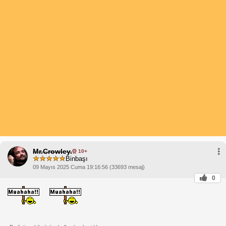
Mr.Crowley.
10+
Binbaşı
09 Mayıs 2025 Cuma 19:16:56 (33693 mesaj)
0