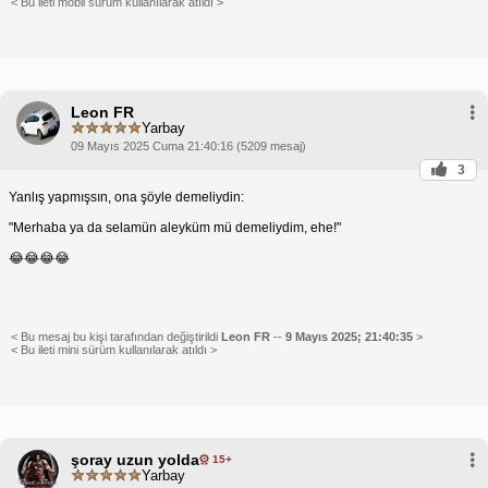
< Bu ileti mobil sürüm kullanılarak atıldı >
Leon FR
Yarbay
09 Mayıs 2025 Cuma 21:40:16 (5209 mesaj)
3
Yanlış yapmışsın, ona şöyle demeliydin:
"Merhaba ya da selamün aleyküm mü demeliydim, ehe!"
😂😂😂😂
< Bu mesaj bu kişi tarafından değiştirildi
Leon FR
--
9 Mayıs 2025; 21:40:35
>
< Bu ileti mini sürüm kullanılarak atıldı >
şoray uzun yolda
15+
Yarbay