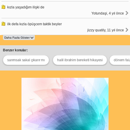
kızla yaşadığım ilişki de
Yotundaşi, 4 yıl önce
ilk defa kızla öpüşcem taktik beyler
jizzy quatily, 11 yıl önce
Benzer konular:
sarımsak sakal çıkarır mı
halil ibrahim bereketi hikayesi
dönem faiz