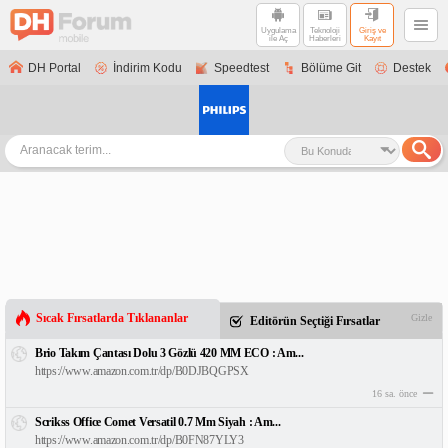
Uygulama
Teknoloji
Giriş ve
ile Aç
Haberleri
Kayıt
DH Portal
İndirim Kodu
Speedtest
Bölüme Git
Destek
Sıcak Fırsatlarda Tıklananlar
Gizle
Editörün Seçtiği Fırsatlar
Brio Takım Çantası Dolu 3 Gözlü 420 MM ECO : Am...
https://www.amazon.com.tr/dp/B0DJBQGPSX
16 sa. önce
Scrikss Office Comet Versatil 0.7 Mm Siyah : Am...
https://www.amazon.com.tr/dp/B0FN87YLY3