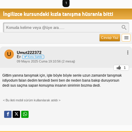
1
İngilizce kursundaki kızla tanışma hüsranla bitti
Cevap Yaz
Umut222372
U
Er
Konu Sahibi
09 Mayıs 2025 Cuma 19:10:56 (2 mesaj)
1
Gittim yanına tanışmak için, işte böyle böyle senle uzun zamandır tanışmak
istiyodum falan dedim tersledi beni ben de neden bana bakıp duruyorsun
dedi sus saçma sapan konuşma insanın sinirinin bozma dedi.
< Bu ileti mobil sürüm kullanılarak atıldı >