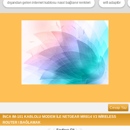
dışarıdan gelen internet kablosu nasıl bağlanır renkleri
wifi adaptör
Cevap Yaz
İNCA IM-101 KABLOLU MODEM İLE NETGEAR MR814 V3 WİRELESS
ROUTER I BAĞLAMAK
Sayfaya Git