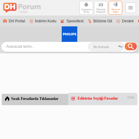
Uygulama
Teknoloji
Giriş ve
ile Aç
Haberleri
Kayıt
DH Portal
İndirim Kodu
Speedtest
Bölüme Git
Destek
Gizle
Editörün Seçtiği Fırsatlar
Sıcak Fırsatlarda Tıklananlar