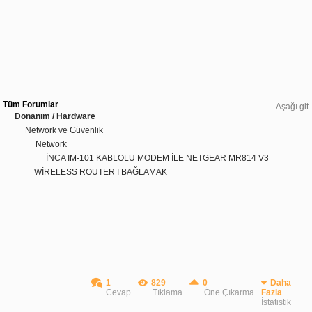
Tüm Forumlar
Aşağı git
Donanım / Hardware
Network ve Güvenlik
Network
İNCA IM-101 KABLOLU MODEM İLE NETGEAR MR814 V3
WİRELESS ROUTER I BAĞLAMAK
1
829
0
Daha
Cevap
Tıklama
Öne Çıkarma
Fazla
İstatistik