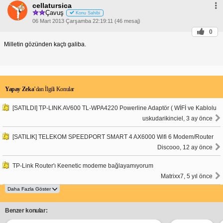
cellatursica
Çavuş
Konu Sahibi
06 Mart 2013 Çarşamba 22:19:11 (46 mesaj)
0
Milletin gözünden kaçtı galiba.
Yapay Zeka
’dan İlgili Konular
[SATILDI] TP-LINK AV600 TL-WPA4220 Powerline Adaptör ( WİFİ ve Kablolu
uskudarikinciel, 3 ay önce
[SATILIK] TELEKOM SPEEDPORT SMART 4 AX6000 Wifi 6 Modem/Router
Discooo, 12 ay önce
TP-Link Router'ı Keenetic modeme bağlayamıyorum
Matrixx7, 5 yıl önce
Benzer konular: