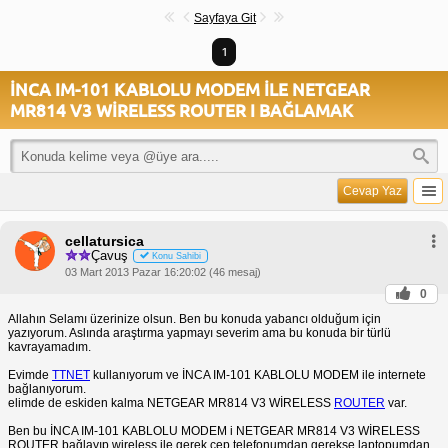
Sayfaya Git
1
İNCA IM-101 KABLOLU MODEM İLE NETGEAR
MR814 V3 WİRELESS ROUTER I BAĞLAMAK
Cevap Yaz
cellatursica
Çavuş
Konu Sahibi
03 Mart 2013 Pazar 16:20:02 (46 mesaj)
0
Allahın Selamı üzerinize olsun. Ben bu konuda yabancı olduğum için
yazıyorum. Aslında araştırma yapmayı severim ama bu konuda bir türlü
kavrayamadım.
Evimde
TTNET
kullanıyorum ve İNCA IM-101 KABLOLU MODEM ile internete
bağlanıyorum.
elimde de eskiden kalma NETGEAR MR814 V3 WİRELESS
ROUTER
var.
Ben bu İNCA IM-101 KABLOLU MODEM i NETGEAR MR814 V3 WİRELESS
ROUTER bağlayıp wireless ile gerek cep telefonumdan gerekse laptopumdan