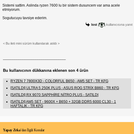
Sistemi sattim. Aslinda ryzen 7600 lu bir sistem dusuncem var ama acele
etmiyorum.
Sogutucuyu tavsiye ederim.
lost
kullanıcısına yanıt
< Bu ileti mini sürüm kullanılarak atıldı >
______________________________
Bu kullanıcının dükkanına eklenen son 4 ürün
RYZEN 7 7800X3D - COLORFUL B650 - AM5 SET - TR KFG
[SATILDI] ULTRA 5 250K PLUS - ASUS ROG STRİX B860 - TR KFG
[SATILDI] RX 9070 SAPPHİRE NİTRO PLUS - SATILDI
[SATILDI] AM5 SET - 9600X + B650 + 32GB DDR5 6000 CL30 - 1
HAFTALIK - TR KFG
Yapay Zeka
’dan İlgili Konular