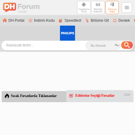
Uygulama
Teknoloji
Giriş ve
ile Aç
Haberleri
Kayıt
DH Portal
İndirim Kodu
Speedtest
Bölüme Git
Destek
Gizle
Editörün Seçtiği Fırsatlar
Sıcak Fırsatlarda Tıklananlar