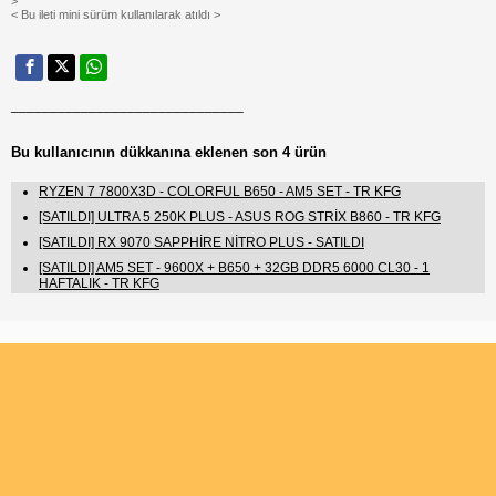
>
< Bu ileti mini sürüm kullanılarak atıldı >
______________________________
Bu kullanıcının dükkanına eklenen son 4 ürün
RYZEN 7 7800X3D - COLORFUL B650 - AM5 SET - TR KFG
[SATILDI] ULTRA 5 250K PLUS - ASUS ROG STRİX B860 - TR KFG
[SATILDI] RX 9070 SAPPHİRE NİTRO PLUS - SATILDI
[SATILDI] AM5 SET - 9600X + B650 + 32GB DDR5 6000 CL30 - 1
HAFTALIK - TR KFG