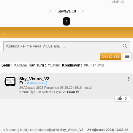
İstatistik
Sayfaya Git
1
..
Cevap Yaz
Şehir :
#Adana
İlan Türü :
#Satılık
Kondisyon :
#Kullanılmış
Sky_Vision_V2
Er
Konu Sahibi
24 Ağustos 2023 Perşembe 08:29:20 (1616 mesaj)
3 Yıllık Üye, 28 Referans için
5/5 Puan
0
..
< Bu mesaj bu kişi tarafından değiştirildi
Sky_Vision_V2
--
24 Ağustos 2023; 13:33:38