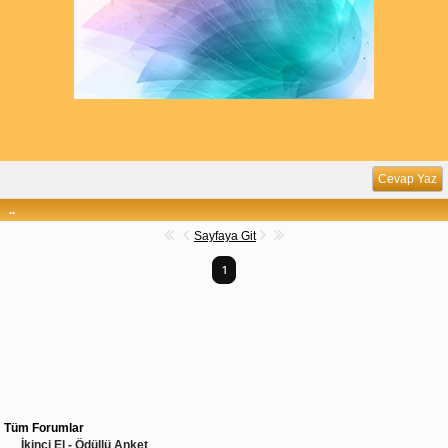
Cevap Yaz
..
Sayfaya Git
1
Tüm Forumlar
İkinci El - Ödüllü Anket