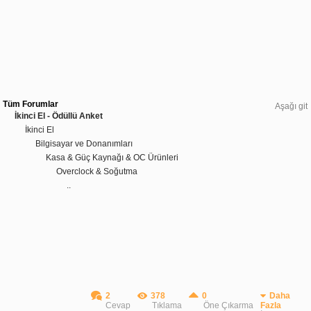
Tüm Forumlar
Aşağı git
İkinci El - Ödüllü Anket
İkinci El
Bilgisayar ve Donanımları
Kasa & Güç Kaynağı & OC Ürünleri
Overclock & Soğutma
..
2
378
0
Daha
Cevap
Tıklama
Öne Çıkarma
Fazla