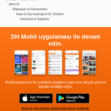
İkinci El
Bilgisayar ve Donanımları
Kasa & Güç Kaynağı & OC Ürünleri
Overclock & Soğutma
..
DH Mobil uygulaması ile devam
edin.
Mobil tarayıcınız ile mümkün olanların yanı sıra, birçok yeni ve
faydalı özelliğe erişin.
Gizle ve güncelleme çıkana kadar tekrar gösterme.