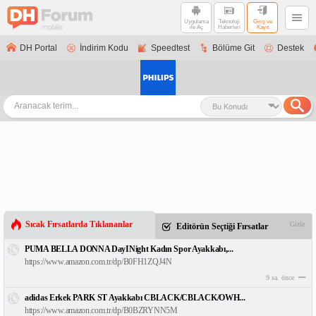
Uygulama
Teknoloji
Giriş ve
ile Aç
Haberleri
Kayıt
DH Portal
İndirim Kodu
Speedtest
Bölüme Git
Destek
Sıcak Fırsatlarda Tıklananlar
Gizle
Editörün Seçtiği Fırsatlar
PUMA BELLA DONNA DayINight Kadın Spor Ayakkabı,...
https://www.amazon.com.tr/dp/B0FH1ZQJ4N
9 sa. önce
adidas Erkek PARK ST Ayakkabı CBLACK/CBLACK/OWH...
https://www.amazon.com.tr/dp/B0BZRYNN5M