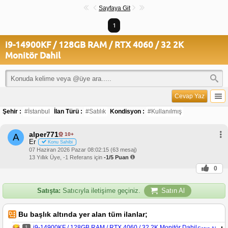
Sayfaya Git
1
i9-14900KF / 128GB RAM / RTX 4060 / 32 2K
Monitör Dahil
Cevap Yaz
Şehir :
#İstanbul
İlan Türü :
#Satılık
Kondisyon :
#Kullanılmış
alper771
10+
A
Er
Konu Sahibi
07 Haziran 2026 Pazar 08:02:15 (63 mesaj)
13 Yıllık Üye, -1 Referans için
-1/5 Puan
0
Satışta:
Satıcıyla iletişime geçiniz.
Satın Al
Bu başlık altında yer alan tüm ilanlar;
i9-14900KF / 128GB RAM / RTX 4060 / 32 2K Monitör Dahil
1