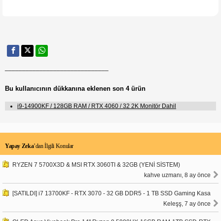
______________________________
Bu kullanıcının dükkanına eklenen son 4 ürün
i9-14900KF / 128GB RAM / RTX 4060 / 32 2K Monitör Dahil
Yapay Zeka
’dan İlgili Konular
RYZEN 7 5700X3D & MSI RTX 3060TI & 32GB (YENİ SİSTEM)
kahve uzmanı, 8 ay önce
[SATILDI] i7 13700KF - RTX 3070 - 32 GB DDR5 - 1 TB SSD Gaming Kasa
Keleşş, 7 ay önce