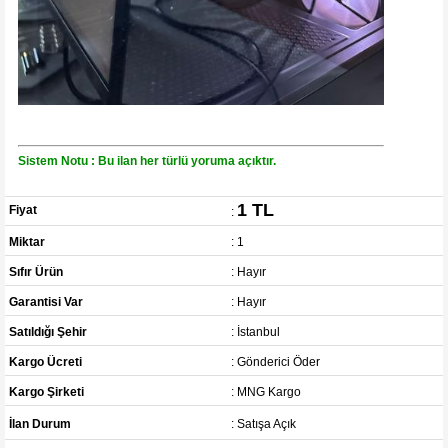
Sistem Notu : Bu ilan her türlü yoruma açıktır.
1 TL
Fiyat
:
Miktar
: 1
Sıfır Ürün
: Hayır
Garantisi Var
: Hayır
Satıldığı Şehir
: İstanbul
Kargo Ücreti
: Gönderici Öder
Kargo Şirketi
: MNG Kargo
İlan Durum
: Satışa Açık