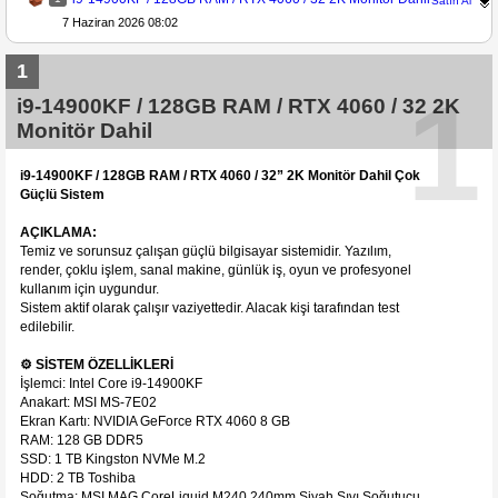
Satın Al
7 Haziran 2026 08:02
1
1
i9-14900KF / 128GB RAM / RTX 4060 / 32 2K
Monitör Dahil
i9-14900KF / 128GB RAM / RTX 4060 / 32” 2K Monitör Dahil Çok
Güçlü Sistem
AÇIKLAMA:
Temiz ve sorunsuz çalışan güçlü bilgisayar sistemidir. Yazılım,
render, çoklu işlem, sanal makine, günlük iş, oyun ve profesyonel
kullanım için uygundur.
Sistem aktif olarak çalışır vaziyettedir. Alacak kişi tarafından test
edilebilir.
⚙️ SİSTEM ÖZELLİKLERİ
İşlemci: Intel Core i9-14900KF
Anakart: MSI MS-7E02
Ekran Kartı: NVIDIA GeForce RTX 4060 8 GB
RAM: 128 GB DDR5
SSD: 1 TB Kingston NVMe M.2
HDD: 2 TB Toshiba
Soğutma: MSI MAG CoreLiquid M240 240mm Siyah Sıvı Soğutucu