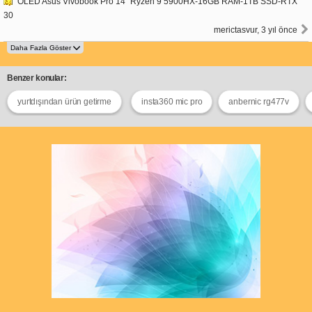
OLED Asus Vivobook Pro 14" Ryzen 9 5900HX-16GB RAM-1TB SSD-RTX
30
merictasvur, 3 yıl önce
Benzer konular:
yurtdışından ürün getirme
insta360 mic pro
anbernic rg477v