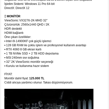
İşletim Sistemi: Windows 11 Pro 64-bit
DirectX: DirectX 12
️ MONİTÖR
ViewSonic VX3276-2K-MHD 32”
Çözünürlük: 2560x1440 QHD / 2K
HDR destekli
HDMI bağlantı
Öne çıkan özellikler:
• Intel i9-14900KF çok güçlü işlemci
• 128 GB RAM ile çoklu işlem ve profesyonel kullanım avantajı
• RTX 4060 8 GB ekran kartı
• 1 TB NVMe SSD + 2 TB HDD depolama
• MSI 240mm sıvı soğutma
• 32” 2K ViewSonic monitör seçeneği
• Kurulu ve kullanıma hazır sistem
FİYAT:
Monitör dahil fiyat:
125.000 TL
Ciddi alıcıya yardımcı olunur. Takas düşünmüyorum.