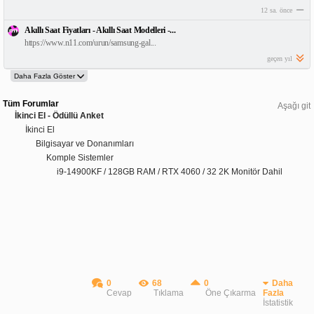
12 sa. önce
Akıllı Saat Fiyatları - Akıllı Saat Modelleri -...
https://www.n11.com/urun/samsung-gal...
geçen yıl
Tüm Forumlar
Aşağı git
İkinci El - Ödüllü Anket
İkinci El
Bilgisayar ve Donanımları
Komple Sistemler
i9-14900KF / 128GB RAM / RTX 4060 / 32 2K Monitör Dahil
0
68
0
Daha
Cevap
Tıklama
Öne Çıkarma
Fazla
İstatistik